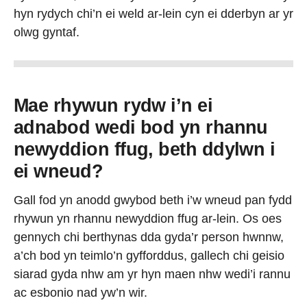
hyn rydych chi’n ei weld ar-lein cyn ei dderbyn ar yr
olwg gyntaf.
Mae rhywun rydw i’n ei
adnabod wedi bod yn rhannu
newyddion ffug, beth ddylwn i
ei wneud?
Gall fod yn anodd gwybod beth i’w wneud pan fydd
rhywun yn rhannu newyddion ffug ar-lein. Os oes
gennych chi berthynas dda gyda’r person hwnnw,
a’ch bod yn teimlo’n gyfforddus, gallech chi geisio
siarad gyda nhw am yr hyn maen nhw wedi’i rannu
ac esbonio nad yw’n wir.