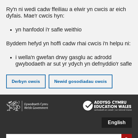
Ry'n ni wedi cadw ffeiliau a elwir yn cwcis ar eich
dyfais. Mae'r cwcis hyn:
yn hanfodol i'r safle weithio
Byddem hefyd yn hoffi cadw rhai cwcis i'n helpu ni:
i wella'n gwefan drwy gasglu ac adrodd
gwybodaeth ar sut yr ydych yn defnyddio'r safle
Derbyn cwcis
Newid gosodiadau cwcis
Neidio
i'r
prif
gynnwy
English