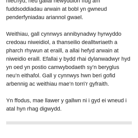
hiechyd, neu gallai newyddion ffug am
fuddsoddiadau arwain at bobl yn gwneud
penderfyniadau ariannol gwael.
Weithiau, gall cynnwys annibynadwy hyrwyddo
credoau niweidiol, a thanseilio dealltwriaeth a
pharch rhywun at eraill, a allai hefyd arwain at
niweidio eraill. Efallai y bydd rhai dylanwadwyr hyd
yn oed yn postio camwybodaeth sy’n beryglus
neu’n eithafol. Gall y cynnwys hwn beri gofid
arbennig ac weithiau mae’n torri’r gyfraith.
Yn ffodus, mae llawer y gallwn ni i gyd ei wneud i
atal hyn rhag digwydd.