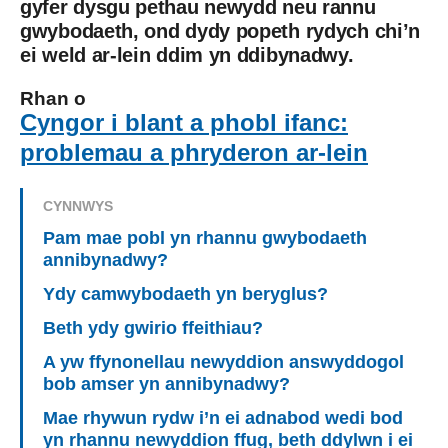
gyfer dysgu pethau newydd neu rannu
gwybodaeth, ond dydy popeth rydych chi’n
ei weld ar-lein ddim yn ddibynadwy.
Rhan o
Cyngor i blant a phobl ifanc:
problemau a phryderon ar-lein
CYNNWYS
Pam mae pobl yn rhannu gwybodaeth
annibynadwy?
Ydy camwybodaeth yn beryglus?
Beth ydy gwirio ffeithiau?
A yw ffynonellau newyddion answyddogol
bob amser yn annibynadwy?
Mae rhywun rydw i’n ei adnabod wedi bod
yn rhannu newyddion ffug, beth ddylwn i ei