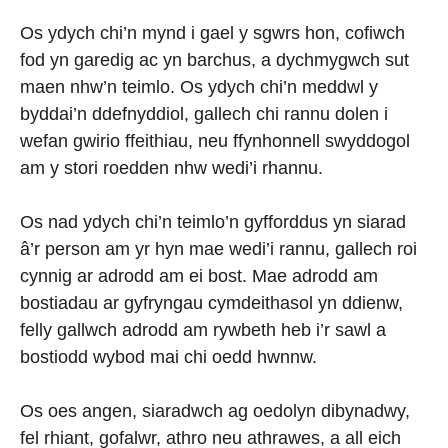
Os ydych chi’n mynd i gael y sgwrs hon, cofiwch
fod yn garedig ac yn barchus, a dychmygwch sut
maen nhw’n teimlo. Os ydych chi’n meddwl y
byddai’n ddefnyddiol, gallech chi rannu dolen i
wefan gwirio ffeithiau, neu ffynhonnell swyddogol
am y stori roedden nhw wedi’i rhannu.
Os nad ydych chi’n teimlo’n gyfforddus yn siarad
â’r person am yr hyn mae wedi’i rannu, gallech roi
cynnig ar adrodd am ei bost. Mae adrodd am
bostiadau ar gyfryngau cymdeithasol yn ddienw,
felly gallwch adrodd am rywbeth heb i’r sawl a
bostiodd wybod mai chi oedd hwnnw.
Os oes angen, siaradwch ag oedolyn dibynadwy,
fel rhiant, gofalwr, athro neu athrawes, a all eich