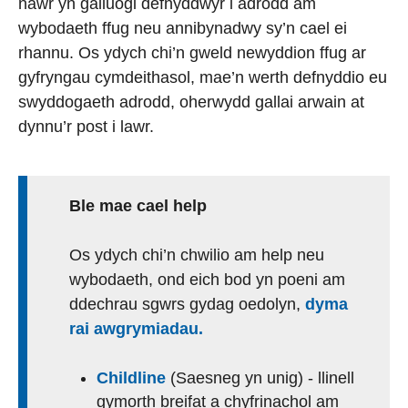
nawr yn galluogi defnyddwyr i adrodd am
wybodaeth ffug neu annibynadwy sy’n cael ei
rhannu. Os ydych chi’n gweld newyddion ffug ar
gyfryngau cymdeithasol, mae’n werth defnyddio eu
swyddogaeth adrodd, oherwydd gallai arwain at
dynnu’r post i lawr.
Ble mae cael help
Os ydych chi’n chwilio am help neu
wybodaeth, ond eich bod yn poeni am
ddechrau sgwrs gydag oedolyn,
dyma
rai awgrymiadau.
Childline
(Saesneg yn unig) - llinell
gymorth breifat a chyfrinachol am