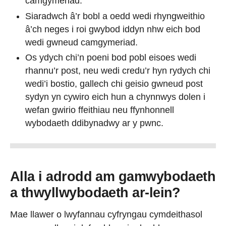
camgymeriad.
Siaradwch â’r bobl a oedd wedi rhyngweithio
â’ch neges i roi gwybod iddyn nhw eich bod
wedi gwneud camgymeriad.
Os ydych chi’n poeni bod pobl eisoes wedi
rhannu’r post, neu wedi credu’r hyn rydych chi
wedi’i bostio, gallech chi geisio gwneud post
sydyn yn cywiro eich hun a chynnwys dolen i
wefan gwirio ffeithiau neu ffynhonnell
wybodaeth ddibynadwy ar y pwnc.
Alla i adrodd am gamwybodaeth
a thwyllwybodaeth ar-lein?
Mae llawer o lwyfannau cyfryngau cymdeithasol