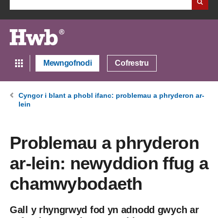
Mewngofnodi
Cofrestru
Cyngor i blant a phobl ifanc: problemau a phryderon ar-
lein
Problemau a phryderon
ar-lein: newyddion ffug a
chamwybodaeth
Gall y rhyngrwyd fod yn adnodd gwych ar