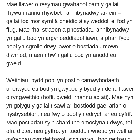
Mae llawer o resymau gwahanol pam y gallai
rhywun rannu rhywbeth annibynadwy ar-lein –
gallai fod mor syml â pheidio â sylweddoli ei fod yn
ffug. Mae rhai straeon a phostiadau annibynadwy
yn gallu bod yn argyhoeddiadol iawn, a phan fydd
pobl yn sgrolio drwy lawer o bostiadau mewn
diwrnod, maen nhw’n gallu bod yn anodd eu
gweld.
Weithiau, bydd pobl yn postio camwybodaeth
oherwydd eu bod yn gwybod y bydd yn denu llawer
o ryngweithio (hoffi, gweld, rhannu ac ati). Mae hyn
yn golygu y gallai’r sawl a’i bostiodd gael arian o
hysbysebion, neu fwy o bobl yn edrych ar eu cyfrif.
Mae postiadau sy’n sbarduno emosiynau dwys, fel
ofn, dicter, neu gyffro, yn tueddu i wneud yn well ar
gyfryngau cymdeithasol, sy’n golygu bod pethau’n