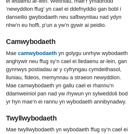
ei ledaenu ar-lein. Weithiau, mae’r ymadrodd
‘newyddion ffug’ yn cael ei ddefnyddio gan bobl i
danseilio gwybodaeth neu safbwyntiau nad ydyn
nhw’n eu hoffi, p’un a yw’n gywir ai peidio.
Camwybodaeth
Mae
camwybodaeth
yn golygu unrhyw wybodaeth
anghywir neu ffug sy’n cael ei lledaenu ar-lein, gan
gynnwys postiadau ar y cyfryngau cymdeithasol,
lluniau, fideos, memynnau a straeon newyddion.
Mae camwybodaeth yn gallu cael ei rhannu’n
ddamweiniol pan nad yw rhywun yn sylweddoli bod
yr hyn mae’n ei rannu yn wybodaeth annibynadwy.
Twyllwybodaeth
Mae twyllwybodaeth yn wybodaeth ffug sy’n cael ei