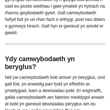
cael eu postio weithiau i gael ymateb yn hytrach na
rhannu gwybodaeth gywir. Gall camwybodaeth
hefyd fod yn un rhan fach o erthygl, post neu ddarn
o gynnwys hirach. Gall hyn ei gwneud yn anodd ei
gweld.
Ydy camwybodaeth yn
beryglus?
Nid yw camwybodaeth bob amser yn beryglus, ond
gall fod, yn enwedig pan fydd yn effeithio ar
ymddygiad, barn a dewisiadau pobl. Er enghraifft,
gallai camwybodaeth am faterion meddygol arwain
at bobl yn gwneud dewisiadau peryglus am eu