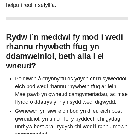
helpu i reoli’r sefyllfa.
Rydw i’n meddwl fy mod i wedi
rhannu rhywbeth ffug yn
ddamweiniol, beth alla i ei
wneud?
Peidiwch â chynhyrfu os ydych chi’n sylweddoli
eich bod wedi rhannu rhywbeth ffug ar-lein.
Mae pawb yn gwneud camgymeriadau, ac mae
ffyrdd o ddatrys yr hyn sydd wedi digwydd.
Gwnewch yn siŵr eich bod yn dileu eich post
gwreiddiol, yn union fel y byddech chi gydag
unrhyw bost arall rydych chi wedi’i rannu mewn