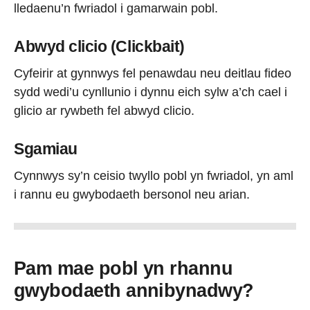
lledaenu’n fwriadol i gamarwain pobl.
Abwyd clicio
(Clickbait)
Cyfeirir at gynnwys fel penawdau neu deitlau fideo
sydd wedi’u cynllunio i dynnu eich sylw a’ch cael i
glicio ar rywbeth fel abwyd clicio.
Sgamiau
Cynnwys sy’n ceisio twyllo pobl yn fwriadol, yn aml
i rannu eu gwybodaeth bersonol neu arian.
Pam mae pobl yn rhannu
gwybodaeth annibynadwy?