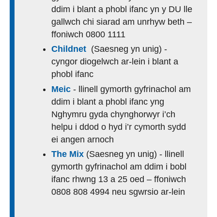
ddim i blant a phobl ifanc yn y DU lle
gallwch chi siarad am unrhyw beth –
ffoniwch 0800 1111
Childnet
(Saesneg yn unig) -
cyngor diogelwch ar-lein i blant a
phobl ifanc
Meic
- llinell gymorth gyfrinachol am
ddim i blant a phobl ifanc yng
Nghymru gyda chynghorwyr i’ch
helpu i ddod o hyd i’r cymorth sydd
ei angen arnoch
The Mix
(Saesneg yn unig) - llinell
gymorth gyfrinachol am ddim i bobl
ifanc rhwng 13 a 25 oed – ffoniwch
0808 808 4994 neu sgwrsio ar-lein