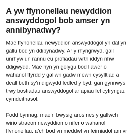
A yw ffynonellau newyddion
answyddogol bob amser yn
annibynadwy?
Mae ffynonellau newyddion answyddogol yn dal yn
gallu bod yn ddibynadwy. Ar y rhyngrwyd, gall
unrhyw un rannu eu profiadau wrth iddyn nhw
ddigwydd. Mae hyn yn golygu bod llawer o
wahanol ffyrdd y gallwn gadw mewn cysylltiad a
deall beth sy’n digwydd ledled y byd, gan gynnwys
trwy bostiadau answyddogol ar apiau fel cyfryngau
cymdeithasol.
Fodd bynnag, mae’n bwysig aros nes y gallwch
wirio straeon newyddion o nifer o wahanol
ffynonellau, a’ch bod yn meddwl yn feirniadol am yr