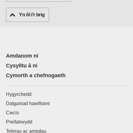
Yn ôl i'r brig
Amdanom ni
Cysylltu â ni
Cymorth a chefnogaeth
Hygyrchedd
Datganiad hawlfraint
Cwcis
Preifatrwydd
Telerau ac amodau