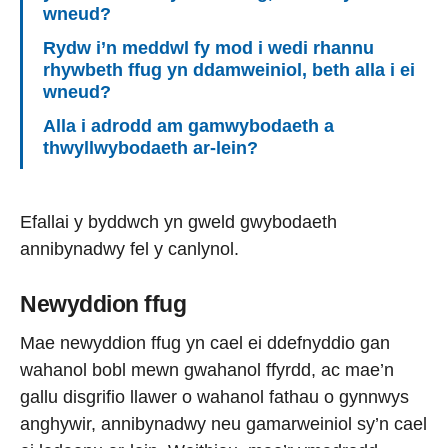
wneud?
Rydw i’n meddwl fy mod i wedi rhannu
rhywbeth ffug yn ddamweiniol, beth alla i ei
wneud?
Alla i adrodd am gamwybodaeth a
thwyllwybodaeth ar-lein?
Efallai y byddwch yn gweld gwybodaeth
annibynadwy fel y canlynol.
Newyddion ffug
Mae newyddion ffug yn cael ei ddefnyddio gan
wahanol bobl mewn gwahanol ffyrdd, ac mae’n
gallu disgrifio llawer o wahanol fathau o gynnwys
anghywir, annibynadwy neu gamarweiniol sy’n cael