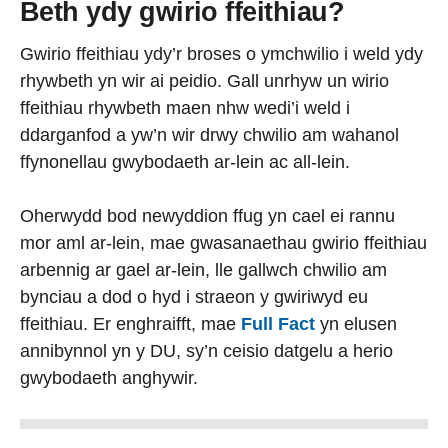
Beth ydy gwirio ffeithiau?
Gwirio ffeithiau ydy’r broses o ymchwilio i weld ydy
rhywbeth yn wir ai peidio. Gall unrhyw un wirio
ffeithiau rhywbeth maen nhw wedi’i weld i
ddarganfod a yw’n wir drwy chwilio am wahanol
ffynonellau gwybodaeth ar-lein ac all-lein.
Oherwydd bod newyddion ffug yn cael ei rannu
mor aml ar-lein, mae gwasanaethau gwirio ffeithiau
arbennig ar gael ar-lein, lle gallwch chwilio am
bynciau a dod o hyd i straeon y gwiriwyd eu
ffeithiau. Er enghraifft, mae
Full Fact
yn elusen
annibynnol yn y DU, sy’n ceisio datgelu a herio
gwybodaeth anghywir.