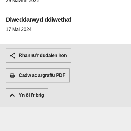
29 Mawrth 2022
Diweddarwyd ddiwethaf
17 Mai 2024
Rhannu’r dudalen hon
Cadw ac argraffu PDF
Yn ôl i'r brig