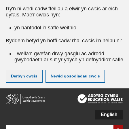
Ry'n ni wedi cadw ffeiliau a elwir yn cwcis ar eich
dyfais. Mae'r cwcis hyn:
yn hanfodol i'r safle weithio
Byddem hefyd yn hoffi cadw rhai cwcis i'n helpu ni:
i wella'n gwefan drwy gasglu ac adrodd
gwybodaeth ar sut yr ydych yn defnyddio'r safle
Derbyn cwcis
Newid gosodiadau cwcis
Neidio
i'r
prif
gynnwy
English