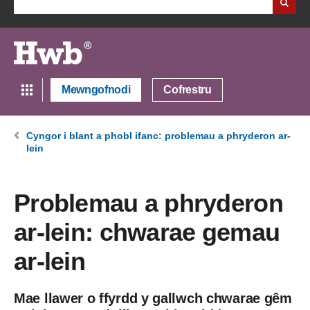
Mewngofnodi
Cofrestru
Cyngor i blant a phobl ifanc: problemau a phryderon ar-
lein
Problemau a phryderon
ar-lein: chwarae gemau
ar-lein
Mae llawer o ffyrdd y gallwch chwarae gêm