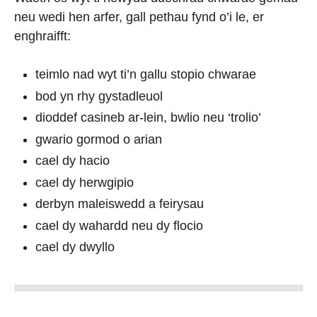
neu wedi hen arfer, gall pethau fynd o’i le, er
enghraifft:
teimlo nad wyt ti’n gallu stopio chwarae
bod yn rhy gystadleuol
dioddef casineb ar-lein, bwlio neu ‘trolio’
gwario gormod o arian
cael dy hacio
cael dy herwgipio
derbyn maleiswedd a feirysau
cael dy wahardd neu dy flocio
cael dy dwyllo