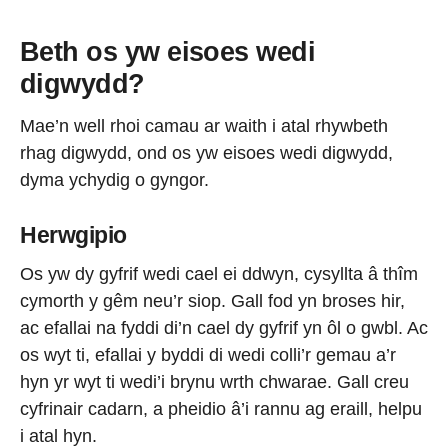
Beth os yw eisoes wedi
digwydd?
Mae’n well rhoi camau ar waith i atal rhywbeth
rhag digwydd, ond os yw eisoes wedi digwydd,
dyma ychydig o gyngor.
Herwgipio
Os yw dy gyfrif wedi cael ei ddwyn, cysyllta â thîm
cymorth y gêm neu’r siop. Gall fod yn broses hir,
ac efallai na fyddi di’n cael dy gyfrif yn ôl o gwbl. Ac
os wyt ti, efallai y byddi di wedi colli’r gemau a’r
hyn yr wyt ti wedi’i brynu wrth chwarae. Gall creu
cyfrinair cadarn, a pheidio â’i rannu ag eraill, helpu
i atal hyn.