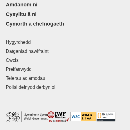
Amdanom ni
Cysylltu â ni
Cymorth a chefnogaeth
Hygyrchedd
Datganiad hawlfraint
Cwcis
Preifatrwydd
Telerau ac amodau
Polisi defnydd derbyniol