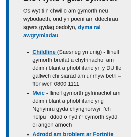
Os wyt ti’n chwilio am gymorth neu
wybodaeth, ond yn poeni am ddechrau
sgwrs gydag oedolyn,
dyma rai
awgrymiadau
.
Childline
(Saesneg yn unig) - llinell
gymorth breifat a chyfrinachol am
ddim i blant a phobl ifanc yn y DU lle
gallwch chi siarad am unrhyw beth –
ffoniwch 0800 1111
Meic
- llinell gymorth gyfrinachol am
ddim i blant a phobl ifanc yng
Nghymru gyda chynghorwyr i’ch
helpu i ddod o hyd i’r cymorth sydd
ei angen arnoch
Adrodd am broblem ar Fortnite