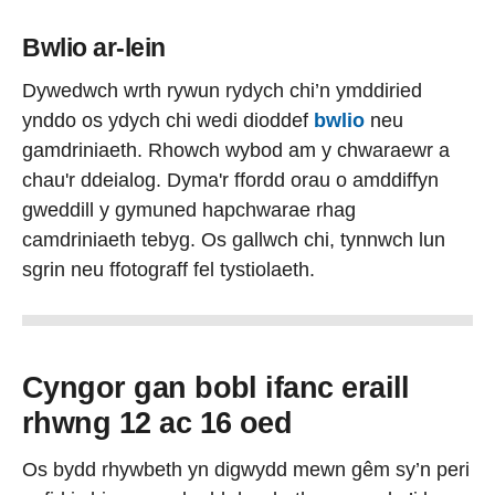
Bwlio ar-lein
Dywedwch wrth rywun rydych chi’n ymddiried
ynddo os ydych chi wedi dioddef
bwlio
neu
gamdriniaeth. Rhowch wybod am y chwaraewr a
chau'r ddeialog. Dyma'r ffordd orau o amddiffyn
gweddill y gymuned hapchwarae rhag
camdriniaeth tebyg. Os gallwch chi, tynnwch lun
sgrin neu ffotograff fel tystiolaeth.
Cyngor gan bobl ifanc eraill
rhwng 12 ac 16 oed
Os bydd rhywbeth yn digwydd mewn gêm sy’n peri