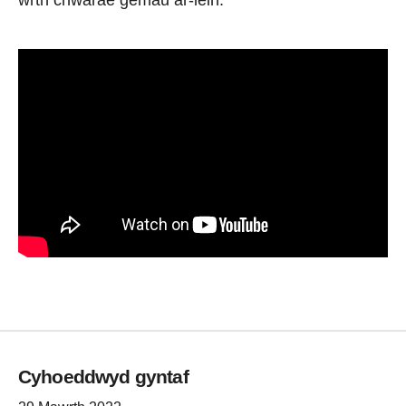
wrth chwarae gemau ar-lein.
Cyhoeddwyd gyntaf