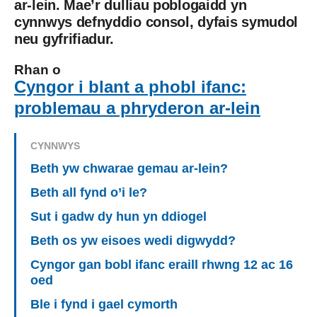
ar-lein. Mae’r dulliau poblogaidd yn
cynnwys defnyddio consol, dyfais symudol
neu gyfrifiadur.
Rhan o
Cyngor i blant a phobl ifanc:
problemau a phryderon ar-lein
CYNNWYS
Beth yw chwarae gemau ar-lein?
Beth all fynd o’i le?
Sut i gadw dy hun yn ddiogel
Beth os yw eisoes wedi digwydd?
Cyngor gan bobl ifanc eraill rhwng 12 ac 16
oed
Ble i fynd i gael cymorth