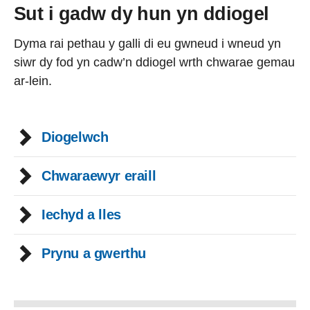
Sut i gadw dy hun yn ddiogel
Dyma rai pethau y galli di eu gwneud i wneud yn
siwr dy fod yn cadw’n ddiogel wrth chwarae gemau
ar-lein.
Diogelwch
Chwaraewyr eraill
Iechyd a lles
Prynu a gwerthu