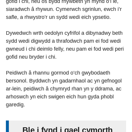
gofid i chi, neu os bydd rhywbeth yn mynd o’i le,
siaradwch â rhywun. Cymerwch sgrinlun, ewch i’r
safle, a rhwystro’r un sydd wedi eich ypsetio.
Dywedwch wrth oedolyn cyfrifol a dibynadwy beth
sydd wedi digwydd a thrafodwch pam ei fod wedi
gwneud i chi deimlo felly, neu pam ei fod wedi peri
gofid neu bryder i chi.
Peidiwch â rhannu gormod o’ch gwybodaeth
bersonol. Byddwch yn gadarnhaol ac yn gefnogol
ar-lein, peidiwch â chymryd rhan yn y ddrama, ac
arhoswch yn eich swigen eich hun gyda phobl
garedig.
Ble i fynd i gael cymorth