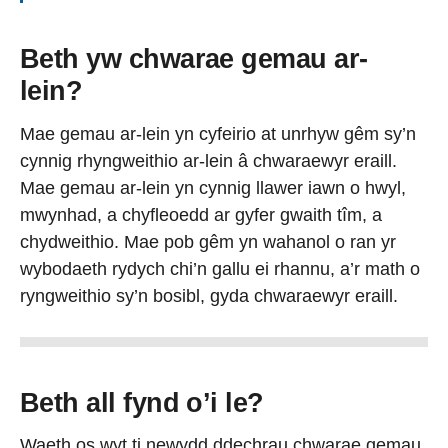
Beth yw chwarae gemau ar-
lein?
Mae gemau ar-lein yn cyfeirio at unrhyw gêm sy’n
cynnig rhyngweithio ar-lein â chwaraewyr eraill.
Mae gemau ar-lein yn cynnig llawer iawn o hwyl,
mwynhad, a chyfleoedd ar gyfer gwaith tîm, a
chydweithio. Mae pob gêm yn wahanol o ran yr
wybodaeth rydych chi’n gallu ei rhannu, a’r math o
ryngweithio sy’n bosibl, gyda chwaraewyr eraill.
Beth all fynd o’i le?
Waeth os wyt ti newydd ddechrau chwarae gemau