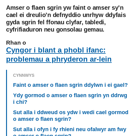
Amser o flaen sgrin yw faint o amser sy’n
cael ei dreulio’n defnyddio unrhyw ddyfais
gyda sgrin fel ffonau clyfar, tabledi,
cyfrifiaduron neu gonsolau gemau.
Rhan o
Cyngor i blant a phobl ifanc:
problemau a phryderon ar-lein
CYNNWYS
Faint o amser o flaen sgrin ddylwn i ei gael?
Ydy gormod o amser o flaen sgrin yn ddrwg
i chi?
Sut alla i ddweud os ydw i wedi cael gormod
o amser o flaen sgrin?
Sut alla i ofyn i fy rhieni neu ofalwyr am fwy