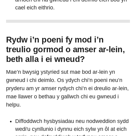
cael eich eithrio.
Rydw i’n poeni fy mod i’n
treulio gormod o amser ar-lein,
beth alla i ei wneud?
Mae’n bwysig ystyried sut mae bod ar-lein yn
gwneud i chi deimlo. Os ydych chi’n poeni neu’n
pryderu am yr amser rydych chi’n ei dreulio ar-lein,
mae llawer o bethau y gallwch chi eu gwneud i
helpu.
Diffoddwch hysbysiadau neu nodweddion sydd
wedi'u cynllunio i dynnu eich sylw yn ôl at eich