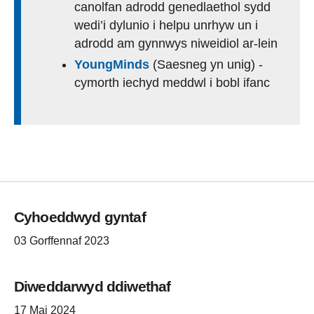
canolfan adrodd genedlaethol sydd
wedi’i dylunio i helpu unrhyw un i
adrodd am gynnwys niweidiol ar-lein
YoungMinds
(Saesneg yn unig) -
cymorth iechyd meddwl i bobl ifanc
Cyhoeddwyd gyntaf
03 Gorffennaf 2023
Diweddarwyd ddiwethaf
17 Mai 2024