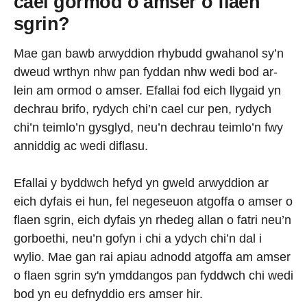
cael gormod o amser o flaen
sgrin?
Mae gan bawb arwyddion rhybudd gwahanol sy’n
dweud wrthyn nhw pan fyddan nhw wedi bod ar-
lein am ormod o amser. Efallai fod eich llygaid yn
dechrau brifo, rydych chi’n cael cur pen, rydych
chi’n teimlo’n gysglyd, neu’n dechrau teimlo’n fwy
anniddig ac wedi diflasu.
Efallai y byddwch hefyd yn gweld arwyddion ar
eich dyfais ei hun, fel negeseuon atgoffa o amser o
flaen sgrin, eich dyfais yn rhedeg allan o fatri neu’n
gorboethi, neu’n gofyn i chi a ydych chi’n dal i
wylio. Mae gan rai apiau adnodd atgoffa am amser
o flaen sgrin sy'n ymddangos pan fyddwch chi wedi
bod yn eu defnyddio ers amser hir.