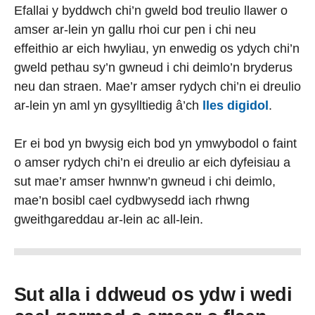
Efallai y byddwch chi’n gweld bod treulio llawer o
amser ar-lein yn gallu rhoi cur pen i chi neu
effeithio ar eich hwyliau, yn enwedig os ydych chi’n
gweld pethau sy’n gwneud i chi deimlo’n bryderus
neu dan straen. Mae’r amser rydych chi’n ei dreulio
ar-lein yn aml yn gysylltiedig â’ch
lles digidol
.
Er ei bod yn bwysig eich bod yn ymwybodol o faint
o amser rydych chi’n ei dreulio ar eich dyfeisiau a
sut mae’r amser hwnnw’n gwneud i chi deimlo,
mae’n bosibl cael cydbwysedd iach rhwng
gweithgareddau ar-lein ac all-lein.
Sut alla i ddweud os ydw i wedi