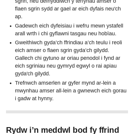
sgrin, neu defnyddiwch y terfynau amser o
flaen sgrin sydd ar gael ar eich dyfais neu'ch
ap.
Gadewch eich dyfeisiau i wefru mewn ystafell
arall wrth i chi gyflawni tasgau neu hobïau.
Gweithiwch gyda’ch ffrindiau a’ch teulu i reoli
eich amser o flaen sgrin gyda’ch gilydd.
Gallech chi gytuno ar oriau penodol i fynd ar
eich sgriniau neu gymryd egwyl o rai apiau
gyda'ch gilydd.
Trefnwch amserlen ar gyfer mynd ar-lein a
mwynhau amser all-lein a gwnewch eich gorau
i gadw at hynny.
Rydw i’n meddwl bod fy ffrind