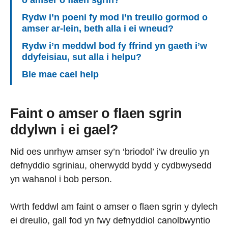
o amser o flaen sgrin?
Rydw i’n poeni fy mod i’n treulio gormod o
amser ar-lein, beth alla i ei wneud?
Rydw i’n meddwl bod fy ffrind yn gaeth i’w
ddyfeisiau, sut alla i helpu?
Ble mae cael help
Faint o amser o flaen sgrin
ddylwn i ei gael?
Nid oes unrhyw amser sy’n ‘briodol’ i’w dreulio yn
defnyddio sgriniau, oherwydd bydd y cydbwysedd
yn wahanol i bob person.
Wrth feddwl am faint o amser o flaen sgrin y dylech
ei dreulio, gall fod yn fwy defnyddiol canolbwyntio