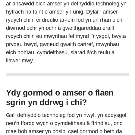
ar ansawdd eich amser yn defnyddio technoleg yn
hytrach na faint o amser yn unig. Dylai’r amser
rydych chi’n ei dreulio ar-lein fod yn un rhan o’ch
diwrnod ochr yn ochr â gweithgareddau eraill
rydych chi’n eu mwynhau fel mynd i’r ysgol, bwyta
prydau bwyd, gwneud gwaith cartref, mwynhau
eich hobïau, cymdeithasu, siarad â’ch teulu a
llawer mwy.
Ydy gormod o amser o flaen
sgrin yn ddrwg i chi?
Gall defnyddio technoleg fod yn hwyl, yn addysgol
neu’n ffordd wych o gymdeithasu â ffrindiau, ond
mae bob amser yn bosibl cael gormod o beth da.