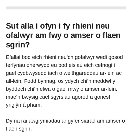
Sut alla i ofyn i fy rhieni neu
ofalwyr am fwy o amser o flaen
sgrin?
Efallai bod eich rhieni neu’ch gofalwyr wedi gosod
terfynau oherwydd eu bod eisiau eich cefnogi i
gael cydbwysedd iach o weithgareddau ar-lein ac
all-lein. Fodd bynnag, os ydych chi’n meddwl y
byddech chi’n elwa o gael mwy o amser ar-lein,
mae’n bwysig cael sgyrsiau agored a gonest
ynglŷn â pham.
Dyma rai awgrymiadau ar gyfer siarad am amser o
flaen sgrin.