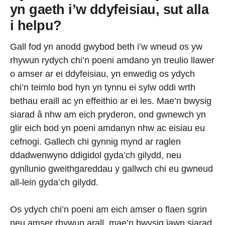
yn gaeth i’w ddyfeisiau, sut alla
i helpu?
Gall fod yn anodd gwybod beth i’w wneud os yw
rhywun rydych chi’n poeni amdano yn treulio llawer
o amser ar ei ddyfeisiau, yn enwedig os ydych
chi’n teimlo bod hyn yn tynnu ei sylw oddi wrth
bethau eraill ac yn effeithio ar ei les. Mae’n bwysig
siarad â nhw am eich pryderon, ond gwnewch yn
glir eich bod yn poeni amdanyn nhw ac eisiau eu
cefnogi. Gallech chi gynnig mynd ar raglen
ddadwenwyno ddigidol gyda’ch gilydd, neu
gynllunio gweithgareddau y gallwch chi eu gwneud
all-lein gyda’ch gilydd.
Os ydych chi’n poeni am eich amser o flaen sgrin
neu amser rhywun arall, mae’n bwysig iawn siarad