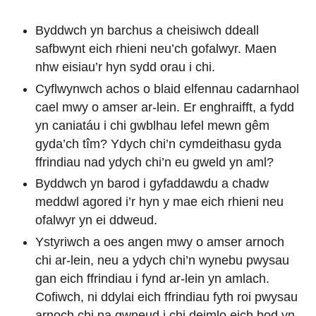
Byddwch yn barchus a cheisiwch ddeall
safbwynt eich rhieni neu’ch gofalwyr. Maen
nhw eisiau’r hyn sydd orau i chi.
Cyflwynwch achos o blaid elfennau cadarnhaol
cael mwy o amser ar-lein. Er enghraifft, a fydd
yn caniatáu i chi gwblhau lefel mewn gêm
gyda’ch tîm? Ydych chi’n cymdeithasu gyda
ffrindiau nad ydych chi’n eu gweld yn aml?
Byddwch yn barod i gyfaddawdu a chadw
meddwl agored i’r hyn y mae eich rhieni neu
ofalwyr yn ei ddweud.
Ystyriwch a oes angen mwy o amser arnoch
chi ar-lein, neu a ydych chi’n wynebu pwysau
gan eich ffrindiau i fynd ar-lein yn amlach.
Cofiwch, ni ddylai eich ffrindiau fyth roi pwysau
arnoch chi na gwneud i chi deimlo eich bod yn