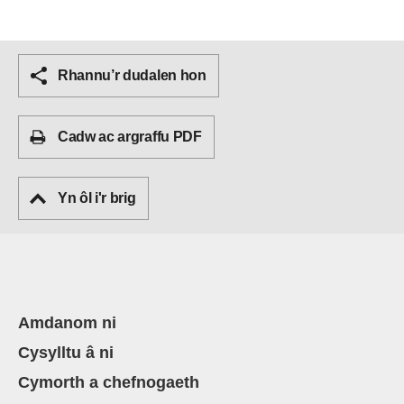
Rhannu’r dudalen hon
Cadw ac argraffu PDF
Yn ôl i'r brig
Amdanom ni
Cysylltu â ni
Cymorth a chefnogaeth