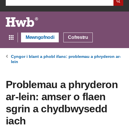
Mewngofnodi
Cofrestru
Cyngor i blant a phobl ifanc: problemau a phryderon ar-
lein
Problemau a phryderon
ar-lein: amser o flaen
sgrin a chydbwysedd
iach