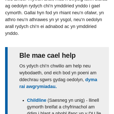
ag oedolyn rydych chi’n ymddiried ynddo i gael
cymorth. Gallai hyn fod yn rhiant neu’n ofalwr, yn
athro neu’n athrawes yn yr ysgol, neu’n oedolyn
arall rydych chi’n ei adnabod ac yn ymddiried
ynddo.
Ble mae cael help
Os ydych chi’n chwilio am help neu
wybodaeth, ond eich bod yn poeni am
ddechrau sgwrs gydag oedolyn,
dyma
rai awgrymiadau.
Childline
(Saesneg yn unig) - llinell
gymorth breifat a chyfrinachol am
ddim i blant a phobl ifanc yn y DU lle