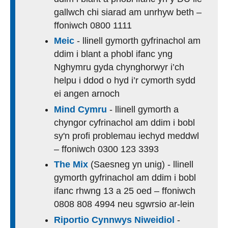
gallwch chi siarad am unrhyw beth –
ffoniwch 0800 1111
Meic
- llinell gymorth gyfrinachol am
ddim i blant a phobl ifanc yng
Nghymru gyda chynghorwyr i’ch
helpu i ddod o hyd i’r cymorth sydd
ei angen arnoch
Mind Cymru
- llinell gymorth a
chyngor cyfrinachol am ddim i bobl
sy'n profi problemau iechyd meddwl
– ffoniwch 0300 123 3393
The Mix
(Saesneg yn unig) - llinell
gymorth gyfrinachol am ddim i bobl
ifanc rhwng 13 a 25 oed – ffoniwch
0808 808 4994 neu sgwrsio ar-lein
Riportio Cynnwys Niweidiol
-