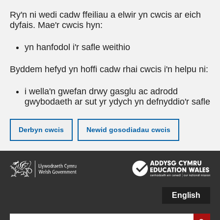
Ry'n ni wedi cadw ffeiliau a elwir yn cwcis ar eich
dyfais. Mae'r cwcis hyn:
yn hanfodol i'r safle weithio
Byddem hefyd yn hoffi cadw rhai cwcis i'n helpu ni:
i wella'n gwefan drwy gasglu ac adrodd
gwybodaeth ar sut yr ydych yn defnyddio'r safle
Derbyn cwcis
Newid gosodiadau cwcis
Neidio
i'r
prif
gynnwy
English