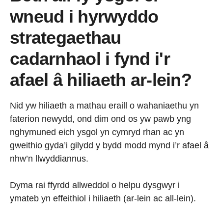
wneud i hyrwyddo
strategaethau
cadarnhaol i fynd i'r
afael â hiliaeth ar-lein?
Nid yw hiliaeth a mathau eraill o wahaniaethu yn
faterion newydd, ond dim ond os yw pawb yng
nghymuned eich ysgol yn cymryd rhan ac yn
gweithio gyda’i gilydd y bydd modd mynd i’r afael â
nhw’n llwyddiannus.
Dyma rai ffyrdd allweddol o helpu dysgwyr i
ymateb yn effeithiol i hiliaeth (ar-lein ac all-lein).