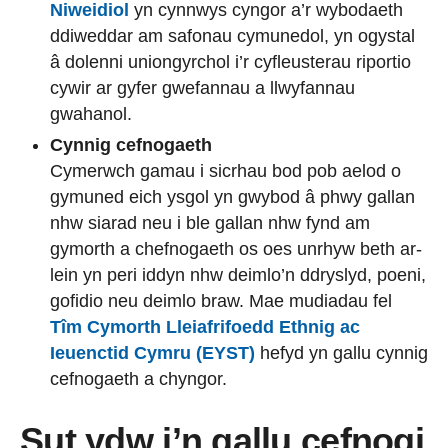
Niweidiol
yn cynnwys cyngor a’r wybodaeth
ddiweddar am safonau cymunedol, yn ogystal
â dolenni uniongyrchol i’r cyfleusterau riportio
cywir ar gyfer gwefannau a llwyfannau
gwahanol.
Cynnig cefnogaeth
Cymerwch gamau i sicrhau bod pob aelod o
gymuned eich ysgol yn gwybod â phwy gallan
nhw siarad neu i ble gallan nhw fynd am
gymorth a chefnogaeth os oes unrhyw beth ar-
lein yn peri iddyn nhw deimlo’n ddryslyd, poeni,
gofidio neu deimlo braw. Mae mudiadau fel
Tîm Cymorth Lleiafrifoedd Ethnig ac
Ieuenctid Cymru (EYST)
hefyd yn gallu cynnig
cefnogaeth a chyngor.
Sut ydw i’n gallu cefnogi