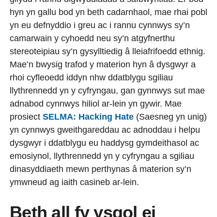
hyn yn gallu bod yn beth cadarnhaol, mae rhai pobl
yn eu defnyddio i greu ac i rannu cynnwys sy’n
camarwain y cyhoedd neu sy’n atgyfnerthu
stereoteipiau sy’n gysylltiedig â lleiafrifoedd ethnig.
Mae’n bwysig trafod y materion hyn â dysgwyr a
rhoi cyfleoedd iddyn nhw ddatblygu sgiliau
llythrennedd yn y cyfryngau, gan gynnwys sut mae
adnabod cynnwys hiliol ar-lein yn gywir. Mae
prosiect
SELMA:
Hacking Hate
(Saesneg yn unig)
yn cynnwys gweithgareddau ac adnoddau i helpu
dysgwyr i ddatblygu eu haddysg gymdeithasol ac
emosiynol, llythrennedd yn y cyfryngau a sgiliau
dinasyddiaeth mewn perthynas â materion sy’n
ymwneud ag iaith casineb ar-lein.
Beth all fy ysgol ei