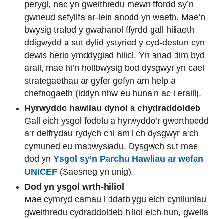
perygl, nac yn gweithredu mewn ffordd sy’n
gwneud sefyllfa ar-lein anodd yn waeth. Mae’n
bwysig trafod y gwahanol ffyrdd gall hiliaeth
ddigwydd a sut dylid ystyried y cyd-destun cyn
dewis herio ymddygiad hiliol. Yn anad dim byd
arall, mae hi’n hollbwysig bod dysgwyr yn cael
strategaethau ar gyfer gofyn am help a
chefnogaeth (iddyn nhw eu hunain ac i eraill).
Hyrwyddo hawliau dynol a chydraddoldeb
Gall eich ysgol fodelu a hyrwyddo’r gwerthoedd
a’r delfrydau rydych chi am i’ch dysgwyr a’ch
cymuned eu mabwysiadu. Dysgwch sut mae
dod yn
Ysgol sy’n Parchu Hawliau ar wefan
UNICEF
(Saesneg yn unig).
Dod yn ysgol wrth-hiliol
Mae cymryd camau i ddatblygu eich cynlluniau
gweithredu cydraddoldeb hiliol eich hun, gwella