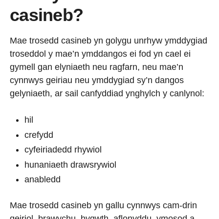
casineb?
Mae trosedd casineb yn golygu unrhyw ymddygiad
troseddol y mae’n ymddangos ei fod yn cael ei
gymell gan elyniaeth neu ragfarn, neu mae’n
cynnwys geiriau neu ymddygiad sy’n dangos
gelyniaeth, ar sail canfyddiad ynghylch y canlynol:
hil
crefydd
cyfeiriadedd rhywiol
hunaniaeth drawsrywiol
anabledd
Mae trosedd casineb yn gallu cynnwys cam-drin
geiriol, brawychu, bygwth, aflonyddu, ymosod a