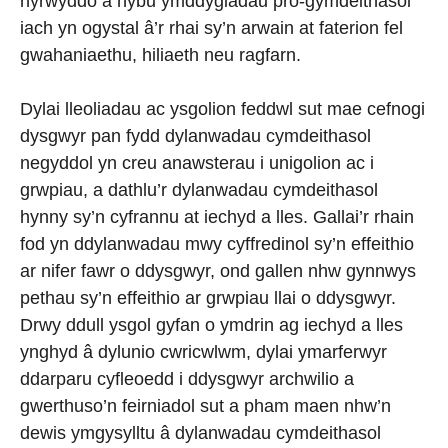
hyrwyddo a hybu ymddygiadau pro-gymdeithasol
iach yn ogystal â’r rhai sy’n arwain at faterion fel
gwahaniaethu, hiliaeth neu ragfarn.
Dylai lleoliadau ac ysgolion feddwl sut mae cefnogi
dysgwyr pan fydd dylanwadau cymdeithasol
negyddol yn creu anawsterau i unigolion ac i
grwpiau, a dathlu’r dylanwadau cymdeithasol
hynny sy’n cyfrannu at iechyd a lles. Gallai’r rhain
fod yn ddylanwadau mwy cyffredinol sy’n effeithio
ar nifer fawr o ddysgwyr, ond gallen nhw gynnwys
pethau sy’n effeithio ar grwpiau llai o ddysgwyr.
Drwy ddull ysgol gyfan o ymdrin ag iechyd a lles
ynghyd â dylunio cwricwlwm, dylai ymarferwyr
ddarparu cyfleoedd i ddysgwyr archwilio a
gwerthuso’n feirniadol sut a pham maen nhw’n
dewis ymgysylltu â dylanwadau cymdeithasol