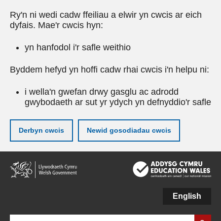
Ry'n ni wedi cadw ffeiliau a elwir yn cwcis ar eich
dyfais. Mae'r cwcis hyn:
yn hanfodol i'r safle weithio
Byddem hefyd yn hoffi cadw rhai cwcis i'n helpu ni:
i wella'n gwefan drwy gasglu ac adrodd
gwybodaeth ar sut yr ydych yn defnyddio'r safle
Derbyn cwcis
Newid gosodiadau cwcis
Neidio
i'r
prif
gynnwy
English