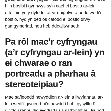
hi’n bosibl i gynnwys sy’n cael ei bostio ar-lein
effeithio yn y dyfodol ar yr unigolyn a oedd wedi’i
bostio, hyd yn oed os cafodd ei bostio drwy
gamgymeriad, neu heb ddealltwriaeth.
Pa rôl mae’r cyfryngau
(a’r cyfryngau ar-lein) yn
ei chwarae o ran
portreadu a pharhau â
stereoteipiau?
Mae safleoedd newyddion ar-lein a llwyfannau ar-
lein wedi’i gwneud hi’n hawdd i bobl gysylltu â’i
gilydd i rannu digwyddiadau a safbwyntiau. Er bod