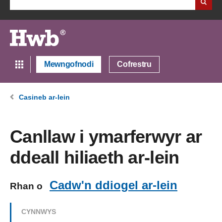
Mewngofnodi
Cofrestru
Casineb ar-lein
Canllaw i ymarferwyr ar
ddeall hiliaeth ar-lein
Cadw'n ddiogel ar-lein
Rhan o
CYNNWYS