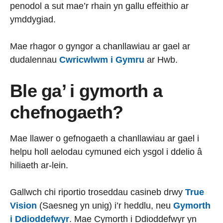
penodol a sut mae’r rhain yn gallu effeithio ar
ymddygiad.
Mae rhagor o gyngor a chanllawiau ar gael ar
dudalennau
Cwricwlwm i Gymru
ar Hwb.
Ble ga’ i gymorth a
chefnogaeth?
Mae llawer o gefnogaeth a chanllawiau ar gael i
helpu holl aelodau cymuned eich ysgol i ddelio â
hiliaeth ar-lein.
Gallwch chi riportio troseddau casineb drwy
True
Vision
(Saesneg yn unig) i’r heddlu, neu
Gymorth
i Ddioddefwyr
. Mae Cymorth i Ddioddefwyr yn