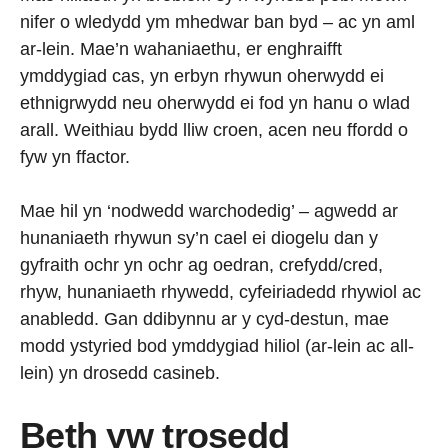
nifer o wledydd ym mhedwar ban byd – ac yn aml
ar-lein. Mae’n wahaniaethu, er enghraifft
ymddygiad cas, yn erbyn rhywun oherwydd ei
ethnigrwydd neu oherwydd ei fod yn hanu o wlad
arall. Weithiau bydd lliw croen, acen neu ffordd o
fyw yn ffactor.
Mae hil yn ‘nodwedd warchodedig’ – agwedd ar
hunaniaeth rhywun sy’n cael ei diogelu dan y
gyfraith ochr yn ochr ag oedran, crefydd/cred,
rhyw, hunaniaeth rhywedd, cyfeiriadedd rhywiol ac
anabledd. Gan ddibynnu ar y cyd-destun, mae
modd ystyried bod ymddygiad hiliol (ar-lein ac all-
lein) yn drosedd casineb.
Beth yw trosedd