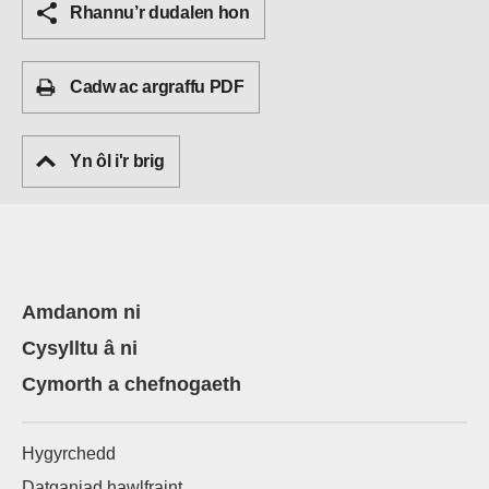
Rhannu’r dudalen hon
Cadw ac argraffu PDF
Yn ôl i'r brig
Amdanom ni
Cysylltu â ni
Cymorth a chefnogaeth
Hygyrchedd
Datganiad hawlfraint