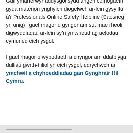
Gall ymarferwyr addysgol sydd angen cefnogaeth
gyda materion ynghylch diogelwch ar-lein gysylltu
â’r
Professionals Online Safety Helpline
(Saesneg
yn unig) i gael rhagor o gyngor am sut mae rheoli
digwyddiadau ar-lein sy’n ymwneud ag aelodau
cymuned eich ysgol.
I gael rhagor o wybodaeth a chyngor am ddatblygu
dulliau gwrth-hiliol yn eich ysgol, edrychwch ar
ymchwil a chyhoeddiadau gan Gynghrair Hil
Cymru
.