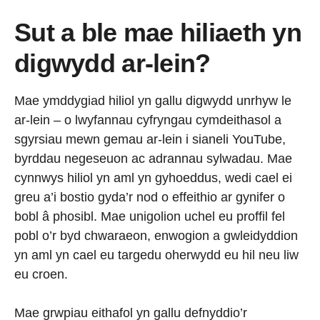
Sut a ble mae hiliaeth yn
digwydd ar-lein?
Mae ymddygiad hiliol yn gallu digwydd unrhyw le
ar-lein – o lwyfannau cyfryngau cymdeithasol a
sgyrsiau mewn gemau ar-lein i sianeli YouTube,
byrddau negeseuon ac adrannau sylwadau. Mae
cynnwys hiliol yn aml yn gyhoeddus, wedi cael ei
greu a’i bostio gyda’r nod o effeithio ar gynifer o
bobl â phosibl. Mae unigolion uchel eu proffil fel
pobl o’r byd chwaraeon, enwogion a gwleidyddion
yn aml yn cael eu targedu oherwydd eu hil neu liw
eu croen.
Mae grwpiau eithafol yn gallu defnyddio’r