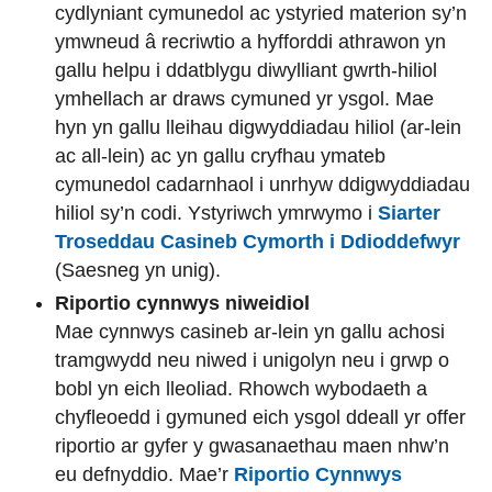
cydlyniant cymunedol ac ystyried materion sy’n
ymwneud â recriwtio a hyfforddi athrawon yn
gallu helpu i ddatblygu diwylliant gwrth-hiliol
ymhellach ar draws cymuned yr ysgol. Mae
hyn yn gallu lleihau digwyddiadau hiliol (ar-lein
ac all-lein) ac yn gallu cryfhau ymateb
cymunedol cadarnhaol i unrhyw ddigwyddiadau
hiliol sy’n codi. Ystyriwch ymrwymo i
Siarter
Troseddau Casineb Cymorth i Ddioddefwyr
(Saesneg yn unig).
Riportio cynnwys niweidiol
Mae cynnwys casineb ar-lein yn gallu achosi
tramgwydd neu niwed i unigolyn neu i grwp o
bobl yn eich lleoliad. Rhowch wybodaeth a
chyfleoedd i gymuned eich ysgol ddeall yr offer
riportio ar gyfer y gwasanaethau maen nhw’n
eu defnyddio. Mae’r
Riportio Cynnwys