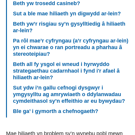
Beth yw trosedd casineb?
Sut a ble mae hiliaeth yn digwydd ar-lein?
Beth yw’r risgiau sy’n gysylltiedig â hiliaeth
ar-lein?
Pa rôl mae’r cyfryngau (a’r cyfryngau ar-lein)
yn ei chwarae o ran portreadu a pharhau â
stereoteipiau?
Beth all fy ysgol ei wneud i hyrwyddo
strategaethau cadarnhaol i fynd i'r afael â
hiliaeth ar-lein?
Sut ydw i’n gallu cefnogi dysgwyr i
ymgysylltu ag amrywiaeth o ddylanwadau
cymdeithasol sy’n effeithio ar eu bywydau?
Ble ga’ i gymorth a chefnogaeth?
Mae hiliaeth yn broblem sy’n wynebu pobl mewn