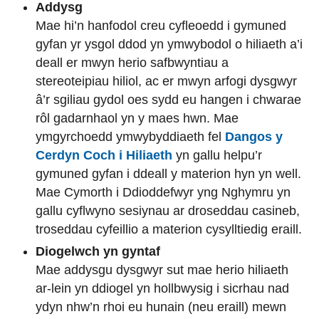
Addysg
Mae hi’n hanfodol creu cyfleoedd i gymuned
gyfan yr ysgol ddod yn ymwybodol o hiliaeth a’i
deall er mwyn herio safbwyntiau a
stereoteipiau hiliol, ac er mwyn arfogi dysgwyr
â’r sgiliau gydol oes sydd eu hangen i chwarae
rôl gadarnhaol yn y maes hwn. Mae
ymgyrchoedd ymwybyddiaeth fel
Dangos y
Cerdyn Coch i Hiliaeth
yn gallu helpu’r
gymuned gyfan i ddeall y materion hyn yn well.
Mae Cymorth i Ddioddefwyr yng Nghymru yn
gallu cyflwyno sesiynau ar droseddau casineb,
troseddau cyfeillio a materion cysylltiedig eraill.
Diogelwch yn gyntaf
Mae addysgu dysgwyr sut mae herio hiliaeth
ar-lein yn ddiogel yn hollbwysig i sicrhau nad
ydyn nhw’n rhoi eu hunain (neu eraill) mewn