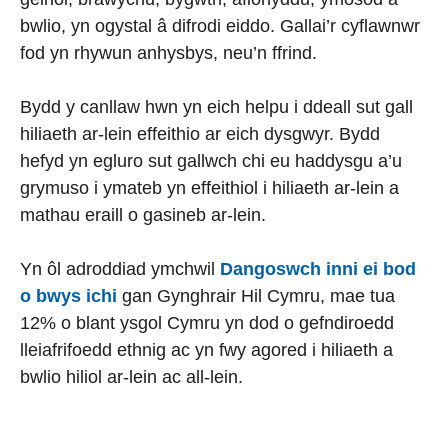
bwlio, yn ogystal â difrodi eiddo. Gallai’r cyflawnwr
fod yn rhywun anhysbys, neu’n ffrind.
Bydd y canllaw hwn
yn eich helpu i ddeall sut gall
hiliaeth ar-lein effeithio ar eich dysgwyr. Bydd
hefyd yn egluro sut gallwch chi eu haddysgu a’u
grymuso i ymateb yn effeithiol i hiliaeth ar-lein a
mathau eraill o gasineb ar-lein.
Yn ôl adroddiad ymchwil
Dangoswch inni ei bod
o bwys ichi
gan Gynghrair Hil Cymru, mae tua
12% o blant ysgol Cymru yn dod o gefndiroedd
lleiafrifoedd ethnig ac yn fwy agored i hiliaeth a
bwlio hiliol ar-lein ac all-lein.