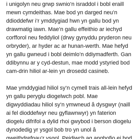
i unigolyn neu grwp swnio’n israddol i bobl eraill
mewn cymdeithas. Mae bod yn darged neu’n
ddioddefwr i’r ymddygiad hwn yn gallu bod yn
drawmatig iawn. Mae’n gallu effeithio ar iechyd
corfforol neu feddyliol (drwy gynyddu pryderon neu
orbryder), ar hyder ac ar hunan-werth. Mae hefyd
yn gallu gwneud i bobl deimlo’n ddiymadferth. Gan
ddibynnu ar y cyd-destun, mae modd ystyried bod
cam-drin hiliol ar-lein yn drosedd casineb.
Mae ymddygiad hiliol sy’n cymell trais all-lein hefyd
yn gallu peryglu diogelwch pobl. Mae
digwyddiadau hiliol sy’n ymwneud â dysgwyr (naill
ai fel dioddefwyr neu gyflawnwyr) yn faterion
diogelu difrifol a dylid rhoi gwybod i berson diogelu
dynodedig yr ysgol bob tro yn unol â
gweithdrefnau’r ysgol. Peidiwch ag anghofio ei bod