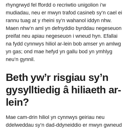
rhyngrwyd fel ffordd o recriwtio unigolion i’w
mudiadau, neu er mwyn trafod casineb sy’n cael ei
rannu tuag at y rheini sy’n wahanol iddyn nhw.
Maen nhw’n aml yn defnyddio byrddau negeseuon
preifat neu apiau negeseuon i wneud hyn. Efallai
na fydd cynnwys hiliol ar-lein bob amser yn amlwg
yn gas; ond mae hefyd yn gallu bod yn ymhlyg
neu’n gynnil.
Beth yw’r risgiau sy’n
gysylltiedig â hiliaeth ar-
lein?
Mae cam-drin hiliol yn cynnwys geiriau neu
ddelweddau sy’n dad-ddyneiddio er mwyn gwneud