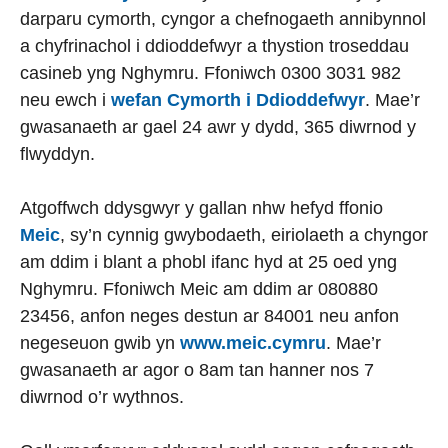
darparu cymorth, cyngor a chefnogaeth annibynnol
a chyfrinachol i ddioddefwyr a thystion troseddau
casineb yng Nghymru. Ffoniwch 0300 3031 982
neu ewch i
wefan Cymorth i Ddioddefwyr
. Mae’r
gwasanaeth ar gael 24 awr y dydd, 365 diwrnod y
flwyddyn.
Atgoffwch ddysgwyr y gallan nhw hefyd ffonio
Meic
, sy’n cynnig gwybodaeth, eiriolaeth a chyngor
am ddim i blant a phobl ifanc hyd at 25 oed yng
Nghymru. Ffoniwch Meic am ddim ar 080880
23456, anfon neges destun ar 84001 neu anfon
negeseuon gwib yn
www.meic.cymru
. Mae’r
gwasanaeth ar agor o 8am tan hanner nos 7
diwrnod o’r wythnos.