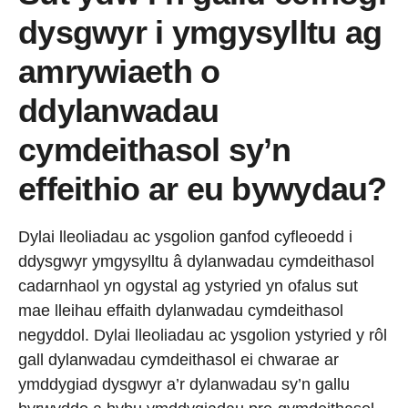
dysgwyr i ymgysylltu ag
amrywiaeth o
ddylanwadau
cymdeithasol sy’n
effeithio ar eu bywydau?
Dylai lleoliadau ac ysgolion ganfod cyfleoedd i
ddysgwyr ymgysylltu â dylanwadau cymdeithasol
cadarnhaol yn ogystal ag ystyried yn ofalus sut
mae lleihau effaith dylanwadau cymdeithasol
negyddol. Dylai lleoliadau ac ysgolion ystyried y rôl
gall dylanwadau cymdeithasol ei chwarae ar
ymddygiad dysgwyr a’r dylanwadau sy’n gallu