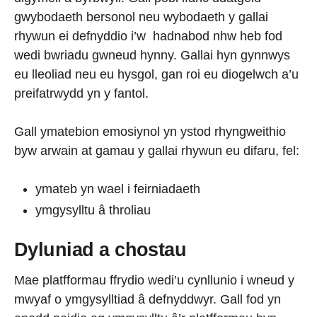
gwybodaeth bersonol neu wybodaeth y gallai
rhywun ei defnyddio i’w hadnabod nhw heb fod
wedi bwriadu gwneud hynny. Gallai hyn gynnwys
eu lleoliad neu eu hysgol, gan roi eu diogelwch a’u
preifatrwydd yn y fantol.
Gall ymatebion emosiynol yn ystod rhyngweithio
byw arwain at gamau y gallai rhywun eu difaru, fel:
ymateb yn wael i feirniadaeth
ymgysylltu â throliau
Dyluniad a chostau
Mae platfformau ffrydio wedi’u cynllunio i wneud y
mwyaf o ymgysylltiad â defnyddwyr. Gall fod yn