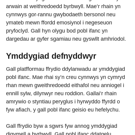
arwain at weithredoedd byrbwyll. Mae’r rhain yn
cynnwys gor-rannu gwybodaeth bersonol neu
ymateb mewn ffordd emosiynol i negeseuon
pryfoclyd. Gall hyn olygu bod pobl ifanc yn
dargedau ar gyfer sgamiau neu gyswllt amhriodol.
Ymddygiad defnyddwyr
Gall platfformau ffrydio ddylanwadu ar ymddygiad
pobl ifanc. Mae rhai sy’n creu cynnwys yn cymryd
rhan mewn gweithredoedd eithafol neu anniogel i
ennill sylw, dilynwyr neu roddion. Gallai’r rhain
amrywio o styntiau peryglus i hyrwyddo ffyrdd o
fyw afiach, y gall pobl ifanc geisio eu hefelychu.
Gall ffrydio byw a sgwrs fyw annog ymddygiad
digymell a byrbwyll. Gall pobl ifanc ddatgelu