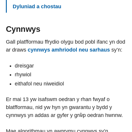
Dyluniad a chostau
Cynnwys
Gall platfformau ffrydio olygu bod pobl ifanc yn dod
ar draws
cynnwys amhriodol neu sarhaus
sy’n:
dreisgar
rhywiol
eithafol neu niweidiol
Er mai 13 yw isafswm oedran y rhan fwyaf o
blatfformau, nid yw hyn yn gwarantu y bydd y
cynnwys yn addas ar gyfer y grŵp oedran hwnnw.
Mae algorithmau yn awgrymu cynnwys sy’n