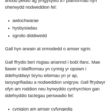
anodd peidio ag ymgysylltu â’r platfformau hyn
oherwydd nodweddion fel:
awtochwarae
hysbysiadau
sgrolio diddiwedd
Gall hyn arwain at ormodedd o amser sgrin.
Gall ffrydio beri risgiau ariannol i bobl ifanc. Mae
llawer o blatfformau yn cynnig yr opsiwn i
ddefnyddwyr brynu eitemau yn yr ap,
tanysgrifiadau a nodweddion unigryw. Gall ffrydwyr
ofyn am roddion neu hyrwyddo cynhyrchion gan
ddefnyddio tactegau perswadio fel:
cynigion am amser cyfyngedig