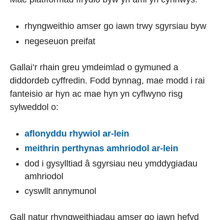
rhyngweithio amser go iawn trwy sgyrsiau byw
negeseuon preifat
Gallai’r rhain greu ymdeimlad o gymuned a
diddordeb cyffredin. Fodd bynnag, mae modd i rai
fanteisio ar hyn ac mae hyn yn cyflwyno risg
sylweddol o:
aflonyddu rhywiol ar-lein
meithrin perthynas amhriodol ar-lein
dod i gysylltiad â sgyrsiau neu ymddygiadau
amhriodol
cyswllt annymunol
Gall natur rhyngweithiadau amser go iawn hefyd