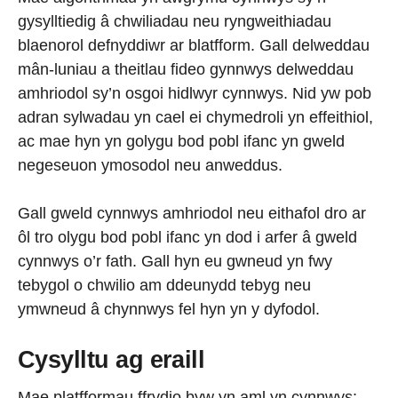
gysylltiedig â chwiliadau neu ryngweithiadau
blaenorol defnyddiwr ar blatfform. Gall delweddau
mân-luniau a theitlau fideo gynnwys delweddau
amhriodol sy’n osgoi hidlwyr cynnwys. Nid yw pob
adran sylwadau yn cael ei chymedroli yn effeithiol,
ac mae hyn yn golygu bod pobl ifanc yn gweld
negeseuon ymosodol neu anweddus.
Gall gweld cynnwys amhriodol neu eithafol dro ar
ôl tro olygu bod pobl ifanc yn dod i arfer â gweld
cynnwys o’r fath. Gall hyn eu gwneud yn fwy
tebygol o chwilio am ddeunydd tebyg neu
ymwneud â chynnwys fel hyn yn y dyfodol.
Cysylltu ag eraill
Mae platfformau ffrydio byw yn aml yn cynnwys: