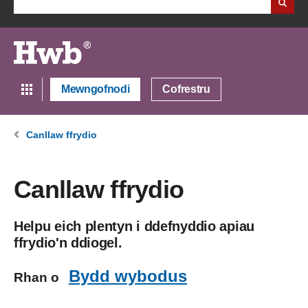
Mewngofnodi
Cofrestru
Canllaw ffrydio
Canllaw ffrydio
Helpu eich plentyn i ddefnyddio apiau
ffrydio'n ddiogel.
Bydd wybodus
Rhan o