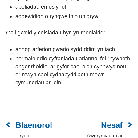
apeliadau emosiynol
addewidion o ryngweithio unigryw
Gall gweld y ceisiadau hyn yn rheolaidd:
annog arferion gwario sydd ddim yn iach
normaleiddio cyfraniadau ariannol fel rhywbeth
angenrheidiol ar gyfer cael eich cynnwys neu
er mwyn cael cydnabyddiaeth mewn
cymunedau ar-lein
Blaenorol
Nesaf
Ffrydio
Awgrymiadau ar