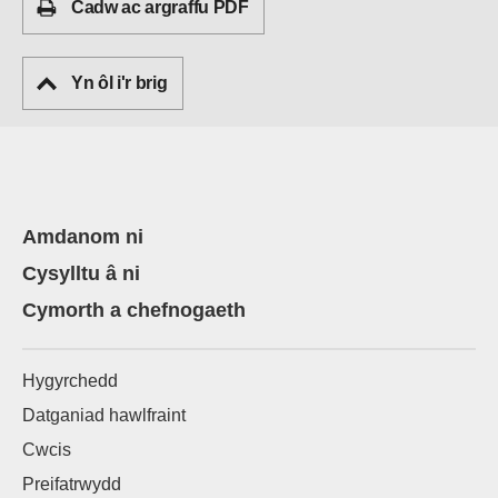
Cadw ac argraffu PDF
Yn ôl i'r brig
Amdanom ni
Cysylltu â ni
Cymorth a chefnogaeth
Hygyrchedd
Datganiad hawlfraint
Cwcis
Preifatrwydd