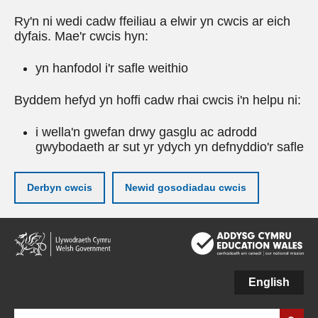
Ry'n ni wedi cadw ffeiliau a elwir yn cwcis ar eich
dyfais. Mae'r cwcis hyn:
yn hanfodol i'r safle weithio
Byddem hefyd yn hoffi cadw rhai cwcis i'n helpu ni:
i wella'n gwefan drwy gasglu ac adrodd
gwybodaeth ar sut yr ydych yn defnyddio'r safle
Derbyn cwcis
Newid gosodiadau cwcis
Neidio
i'r
prif
gynnwy
English