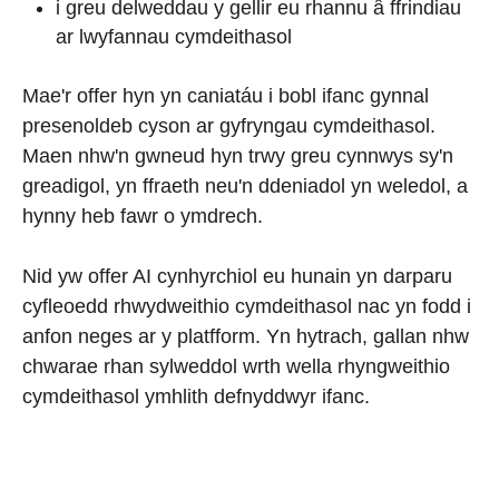
i greu delweddau y gellir eu rhannu â ffrindiau
ar lwyfannau cymdeithasol
Mae'r offer hyn yn caniatáu i bobl ifanc gynnal
presenoldeb cyson ar gyfryngau cymdeithasol.
Maen nhw'n gwneud hyn trwy greu cynnwys sy'n
greadigol, yn ffraeth neu'n ddeniadol yn weledol, a
hynny heb fawr o ymdrech.
Nid yw offer AI cynhyrchiol eu hunain yn darparu
cyfleoedd rhwydweithio cymdeithasol nac yn fodd i
anfon neges ar y platfform. Yn hytrach, gallan nhw
chwarae rhan sylweddol wrth wella rhyngweithio
cymdeithasol ymhlith defnyddwyr ifanc.