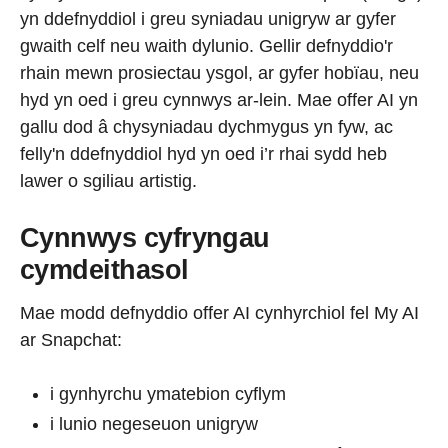
yn ddefnyddiol i greu syniadau unigryw ar gyfer
gwaith celf neu waith dylunio. Gellir defnyddio'r
rhain mewn prosiectau ysgol, ar gyfer hobïau, neu
hyd yn oed i greu cynnwys ar-lein. Mae offer AI yn
gallu dod â chysyniadau dychmygus yn fyw, ac
felly'n ddefnyddiol hyd yn oed i’r rhai sydd heb
lawer o sgiliau artistig.
Cynnwys cyfryngau
cymdeithasol
Mae modd defnyddio offer AI cynhyrchiol fel My AI
ar Snapchat:
i gynhyrchu ymatebion cyflym
i lunio negeseuon unigryw