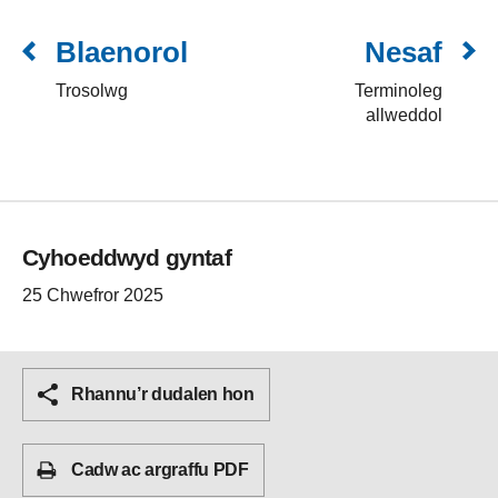
Blaenorol
Nesaf
Trosolwg
Terminoleg
allweddol
Cyhoeddwyd gyntaf
25 Chwefror 2025
Rhannu’r dudalen hon
Cadw ac argraffu PDF