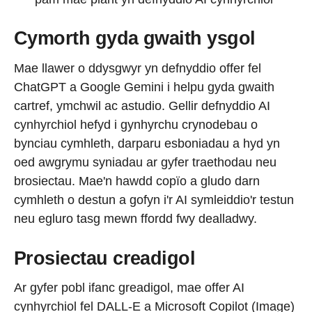
Cymorth gyda gwaith ysgol
Mae llawer o ddysgwyr yn defnyddio offer fel
ChatGPT a Google Gemini i helpu gyda gwaith
cartref, ymchwil ac astudio. Gellir defnyddio AI
cynhyrchiol hefyd i gynhyrchu crynodebau o
bynciau cymhleth, darparu esboniadau a hyd yn
oed awgrymu syniadau ar gyfer traethodau neu
brosiectau. Mae'n hawdd copïo a gludo darn
cymhleth o destun a gofyn i'r AI symleiddio'r testun
neu egluro tasg mewn ffordd fwy dealladwy.
Prosiectau creadigol
Ar gyfer pobl ifanc greadigol, mae offer AI
cynhyrchiol fel DALL-E a Microsoft Copilot (Image)