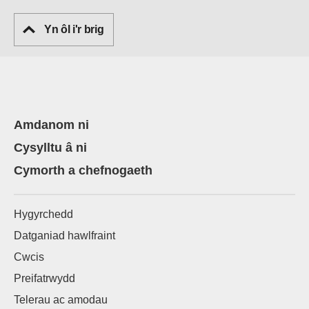
Yn ôl i'r brig
Amdanom ni
Cysylltu â ni
Cymorth a chefnogaeth
Hygyrchedd
Datganiad hawlfraint
Cwcis
Preifatrwydd
Telerau ac amodau