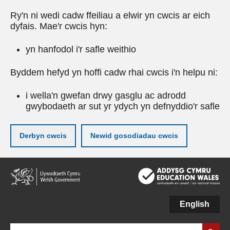
Ry'n ni wedi cadw ffeiliau a elwir yn cwcis ar eich
dyfais. Mae'r cwcis hyn:
yn hanfodol i'r safle weithio
Byddem hefyd yn hoffi cadw rhai cwcis i'n helpu ni:
i wella'n gwefan drwy gasglu ac adrodd
gwybodaeth ar sut yr ydych yn defnyddio'r safle
Derbyn cwcis
Newid gosodiadau cwcis
Neidio
i'r
prif
gynnwy
English