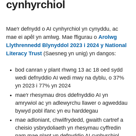
cynhyrchiol
Mae'r defnydd o AI cynhyrchiol yn cynyddu, ac
mae ei apêl yn amlwg. Mae ffigurau o
Arolwg
Llythrennedd Blynyddol 2023 i 2024 y National
Literacy Trust
(Saesneg yn unig) yn dangos:
bod canran y plant rhwng 13 ac 18 oed sydd
wedi defnyddio AI wedi mwy na dyblu, o 37%
yn 2023 i 77% yn 2024
mae'r rhesymau dros ddefnyddio AI yn
amrywiol ac yn adlewyrchu llawer o agweddau
bywyd pobl ifanc yn eu harddegau
mae adloniant, chwilfrydedd, gwaith cartref a
cheisio ysbrydoliaeth yn rhesymau cyffredin
pam mae plant yn defnyddio AI cynhyrchiol