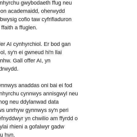
cynhyrchu gwybodaeth ffug neu
enion academaidd, oherwydd
wysig cofio taw cyfrifiaduron
faith a ffuglen.
er AI cynhyrchiol. Er bod gan
, sy'n ei gwneud hi'n llai
hw. Gall offer AI, yn
edrwydd.
ynnwys anaddas oni bai ei fod
gynhyrchu cynnwys annisgwyl neu
annog neu ddylanwad data
raws unrhyw gynnwys sy'n peri
efnyddwyr yn chwilio am ffyrdd o
lai rhieni a gofalwyr gadw
au hyn.