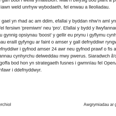
gu gan bobl i wella ymatebion. Mae'n bwysig bod plant a ph
 iawn weld unrhyw wybodaeth, fel enwau a lleoliadau.
 ar gael yn rhad ac am ddim, efallai y byddan nhw’n aml
l fersiwn 'premiwm' neu 'pro'. Efallai y bydd y llwyfann
u gynnig opsiynau 'boost' y gellir eu prynu i gyflymu cy
nau eraill gyfyngu ar faint o amser y gall defnyddiwr ry
 defnyddiwr i gyfnod amser 24 awr neu gyfnod prawf o fis
 llwyfannau cynhyrchu delweddau mwy pwerus. Siaradwch â
atgoffa bod hon yn strategaeth fusnes i gwmnïau fel Ope
nfawr i ddefnyddwyr.
rchiol
Awgrymiadau ar g