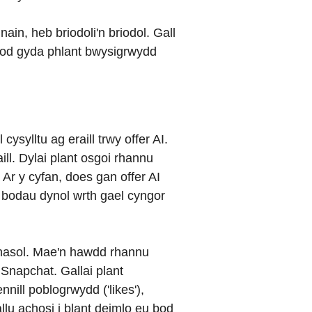
in, heb briodoli'n briodol. Gall
fod gyda phlant bwysigrwydd
ysylltu ag eraill trwy offer AI.
ll. Dylai plant osgoi rhannu
. Ar y cyfan, does gan offer AI
 bodau dynol wrth gael cyngor
thasol. Mae'n hawdd rhannu
Snapchat. Gallai plant
ill poblogrwydd ('likes'),
llu achosi i blant deimlo eu bod