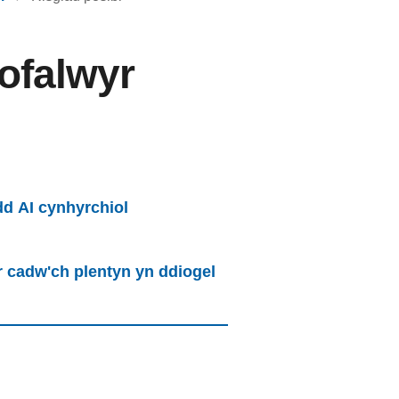
gofalwyr
d AI cynhyrchiol
 cadw'ch plentyn yn ddiogel