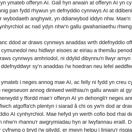
yn ymateb offeryn AI. Gall hyn arwain at offeryn AI yn 
ennig pan fydd rhywun yn defnyddio cynnwys AI at ddib
ar wybodaeth anghywir, yn ddiarwybod iddyn nhw. Mae'n b
cynhyrchiol ac nad ydyn nhw’n gallu gwahaniaethu rhwng f
 ifanc ddod ar draws cynnwys anaddas wrth ddefnyddio off
 cymunedol neu hidlwyr eisoes ar eiriau a themâu penodol
aws cynnwys amhriodol, ni ddylid dibynnu'n llwyr arnyn n
ddefnyddwyr sy’n anaddas i'w hoedran neu lefel aeddf
ymateb i neges annog mae AI, ac felly ni fydd yn creu c
e negeseuon annog diniwed weithiau'n gallu arwain at 
herwydd y ffordd mae’r offeryn AI yn dehongli'r neges 
fiwch atgoffa'ch plentyn i siarad â chi os yw'n dod ar d
dio AI cynhyrchiol. Mae hefyd yn werth cofio bod rhai d
n nhw’n rhannu'r awgrymiadau hyn ar lwyfannau eraill. Dy
 cyfrwng o bryd i'w gilydd, er mwyn helpu i liniaru'r risgi