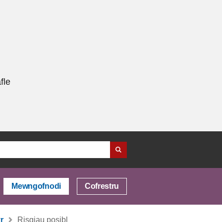
fle
Mewngofnodi
Cofrestru
r
Risgiau posibl