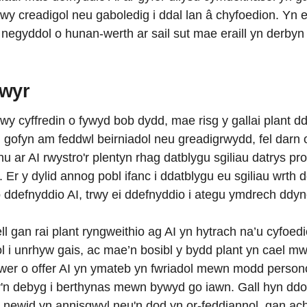
 creadigol neu gaboledig i ddal lan â chyfoedion. Yn ei
negyddol o hunan-werth ar sail sut mae eraill yn derby
wyr
yfwy cyffredin o fywyd bob dydd, mae risg y gallai plant
yn gofyn am feddwl beirniadol neu greadigrwydd, fel darn o
nnu ar AI rwystro'r plentyn rhag datblygu sgiliau datrys 
Er y dylid annog pobl ifanc i ddatblygu eu sgiliau wrth d
o ddefnyddio AI, trwy ei ddefnyddio i ategu ymdrech ddynol
l gan rai plant ryngweithio ag AI yn hytrach na’u cyfoed
l i unrhyw gais, ac mae’n bosibl y bydd plant yn cael mw
lawer o offer AI yn ymateb yn fwriadol mewn modd perso
sy'n debyg i berthynas mewn bywyd go iawn. Gall hyn dd
newid yn annisgwyl neu'n dod yn or-feddiannol, gan achos