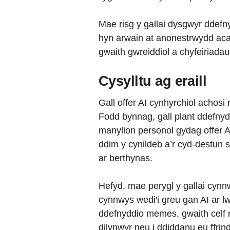
Mae risg y gallai dysgwyr ddefn
hyn arwain at anonestrwydd aca
gwaith gwreiddiol a chyfeiriadau
Cysylltu ag eraill
Gall offer AI cynhyrchiol achosi 
Fodd bynnag, gall plant ddefnydd
manylion personol gydag offer AI,
ddim y cynildeb a’r cyd-destun 
ar berthynas.
Hefyd, mae perygl y gallai cyn
cynnwys wedi'i greu gan AI ar l
ddefnyddio memes, gwaith celf ne
dilynwyr neu i ddiddanu eu ffrin