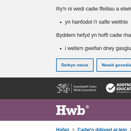
Ry'n ni wedi cadw ffeiliau a elwi
yn hanfodol i'r safle weithio
Byddem hefyd yn hoffi cadw rhai 
i wella'n gwefan drwy gasgl
Derbyn cwcis
Newid gosodi
Neidio
i'r
prif
gynnwy
Hafan
Cadw'n ddiogel ar-lein