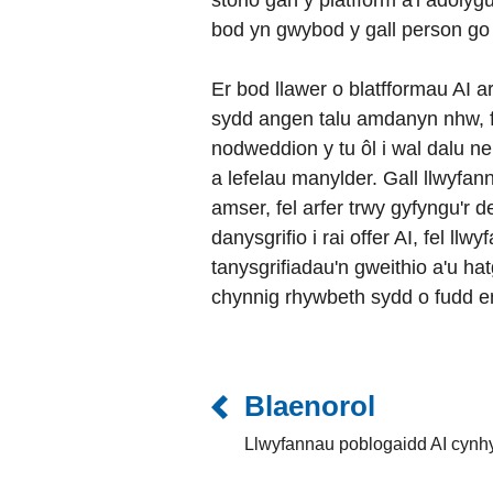
storio gan y platfform a'i adoly
bod yn gwybod y gall person go
Er bod llawer o blatfformau AI
sydd angen talu amdanyn nhw, fe
nodweddion y tu ôl i wal dalu ne
a lefelau manylder. Gall llwyfan
amser, fel arfer trwy gyfyngu'r
danysgrifio i rai offer AI, fel
tanysgrifiadau'n gweithio a'u h
chynnig rhywbeth sydd o fudd e
Blaenorol
Llwyfannau poblogaidd AI cynhy