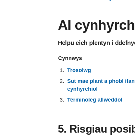
AI cynhyrchi
Helpu eich plentyn i ddefny
Cynnwys
Trosolwg
Sut mae plant a phobl ifa
cynhyrchiol
Terminoleg allweddol
5. Risgiau posi