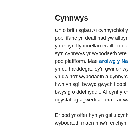
Cynnwys
Un o brif risgiau AI cynhyrchio
pobl ifanc yn deall nad yw allby
yn erbyn ffynonellau eraill bob a
sy'n cynnwys yr wybodaeth wreid
pob platfform. Mae
arolwg y Na
yn eu harddegau sy'n gwirio'r w
yn gwirio'r wybodaeth a gynhyrch
hwn yn sgìl bywyd gwych i bobl i
bwysig o ddefnyddio AI cynhyrchi
ogystal ag agweddau eraill ar wa
Er bod yr offer hyn yn gallu cy
wybodaeth maen nhw'n ei chynhy