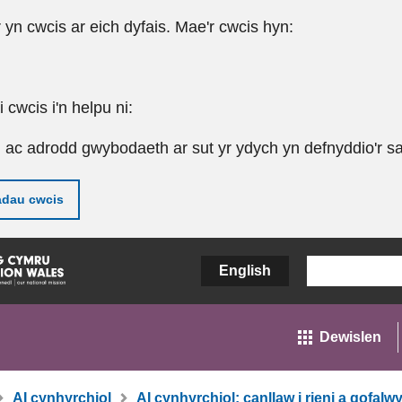
r yn cwcis ar eich dyfais. Mae'r cwcis hyn:
cwcis i'n helpu ni:
u ac adrodd gwybodaeth ar sut yr ydych yn defnyddio'r sa
adau cwcis
English
Dewislen
AI cynhyrchiol
AI cynhyrchiol: canllaw i rieni a gofalwy