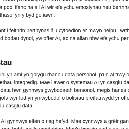
 pobl ifanc na all AI wir efelychu emosiynau neu berthna
thasol yn y byd go iawn.
ant i feithrin perthynas â'u cyfoedion er mwyn helpu i wr
nid bodau dynol, yw offer AI, ac na allan nhw efelychu p
stau
iol yn aml yn golygu rhannu data personol, p'un ai trwy
thau integredig. Mae llawer o systemau AI yn casglu da
r data hwn gynnwys gwybodaeth bersonol, megis hanes chw
a gofalwyr fod yn ymwybodol o bolisïau preifatrwydd yr off
au casglu data.
er AI gynnwys elfen o risg hefyd. Mae cynnwys a grëir gan