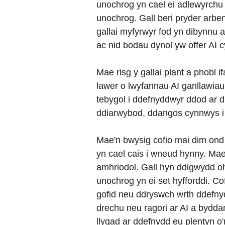
unochrog yn cael ei adlewyrchu 
unochrog. Gall beri pryder arb
gallai myfyrwyr fod yn dibynnu 
ac nid bodau dynol yw offer AI 
Mae risg y gallai plant a phobl
lawer o lwyfannau AI ganllawiau
tebygol i ddefnyddwyr ddod ar dr
ddiarwybod, ddangos cynnwys i 
Mae'n bwysig cofio mai dim ond 
yn cael cais i wneud hynny. Ma
amhriodol. Gall hyn ddigwydd o
unochrog yn ei set hyfforddi. Co
gofid neu ddryswch wrth ddefnyd
drechu neu ragori ar AI a bydda
llygad ar ddefnydd eu plentyn o'r