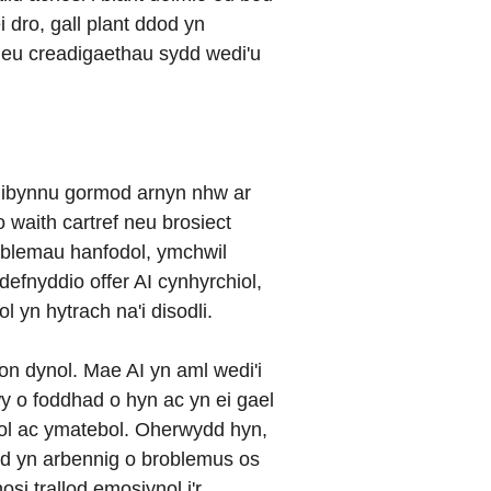
 dro, gall plant ddod yn
n eu creadigaethau sydd wedi'u
 ddibynnu gormod arnyn nhw ar
 waith cartref neu brosiect
problemau hanfodol, ymchwil
defnyddio offer AI cynhyrchiol,
 yn hytrach na'i disodli.
ion dynol. Mae AI yn aml wedi'i
y o foddhad o hyn ac yn ei gael
nol ac ymatebol. Oherwydd hyn,
od yn arbennig o broblemus os
i trallod emosiynol i'r