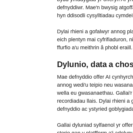
defnyddiwr. Mae'n bwysig atgoffa
hyn ddisodli cysylltiadau cymdei
Dylai rhieni a gofalwyr annog pl
eich plentyn mai cyfrifiaduron, 
ffurfio a'u meithrin â phobl eraill.
Dylunio, data a cho
Mae defnyddio offer AI cynhyrch
annog wedi'u teipio neu wasanae
wella eu gwasanaethau. Gallai'
recordiadau llais. Dylai rhieni 
defnyddio ac ystyried goblygiad
Gallai dyluniad sylfaenol yr off