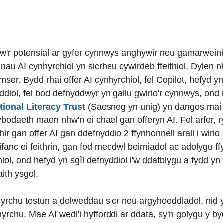
l yw'r potensial ar gyfer cynnwys anghywir neu gamarwein
nnau AI cynhyrchiol yn sicrhau cywirdeb ffeithiol. Dylen 
mser. Bydd rhai offer AI cynhyrchiol, fel Copilot, hefyd 
diol, fel bod defnyddwyr yn gallu gwirio'r cynnwys, ond
tional Literacy Trust
(Saesneg yn unig) yn dangos mai d
ybodaeth maen nhw'n ei chael gan offeryn AI. Fel arfer, 
ir gan offer AI gan ddefnyddio 2 ffynhonnell arall i wir
fanc ei feithrin, gan fod meddwl beirniadol ac adolygu ff
ol, ond hefyd yn sgìl defnyddiol i'w ddatblygu a fydd yn 
ith ysgol.
nhyrchu testun a delweddau sicr neu argyhoeddiadol, nid 
rchu. Mae AI wedi'i hyfforddi ar ddata, sy'n golygu y 