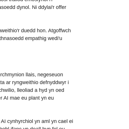
soedd dynol. Ni ddylai'r offer
thweithio'r duedd hon. Atgoffwch
erthnasoedd empathig wedi'u
 orchmynion llais, negeseuon
ta ar ryngweithio defnyddwyr i
ilio, lleoliad a hyd yn oed
er AI mae eu plant yn eu
 AI cynhyrchiol yn aml yn cael ei