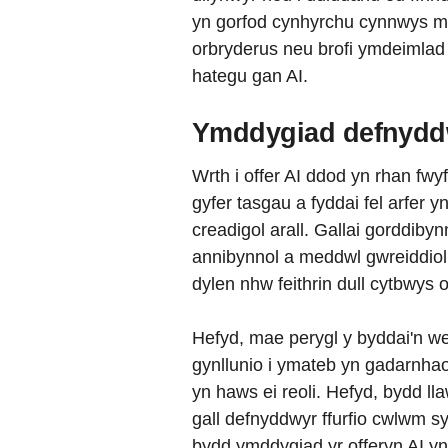
yn gorfod cynhyrchu cynnwys mwy
orbryderus neu brofi ymdeimlad 
hategu gan AI.
Ymddygiad defnydd
Wrth i offer AI ddod yn rhan fw
gyfer tasgau a fyddai fel arfer 
creadigol arall. Gallai gorddiby
annibynnol a meddwl gwreiddiol. 
dylen nhw feithrin dull cytbwys 
Hefyd, mae perygl y byddai'n wel
gynllunio i ymateb yn gadarnhao
yn haws ei reoli. Hefyd, bydd l
gall defnyddwyr ffurfio cwlwm 
bydd ymddygiad yr offeryn AI yn 