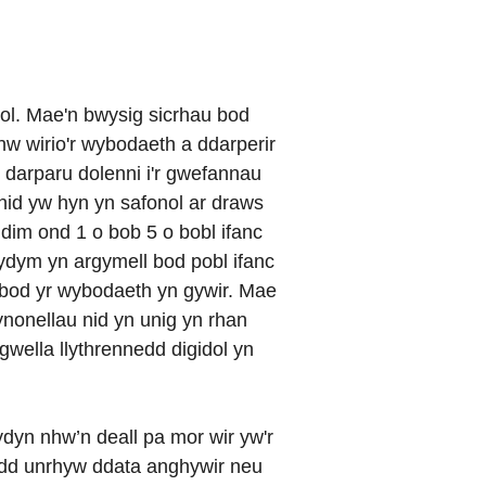
iol. Mae'n bwysig sicrhau bod
nhw wirio'r wybodaeth a ddarperir
yn darparu dolenni i'r gwefannau
 nid yw hyn yn safonol ar draws
im ond 1 o bob 5 o bobl ifanc
rydym yn argymell bod pobl ifanc
io bod yr wybodaeth yn gywir. Mae
ynonellau nid yn unig yn rhan
gwella llythrennedd digidol yn
ydyn nhw’n deall pa mor wir yw'r
bydd unrhyw ddata anghywir neu