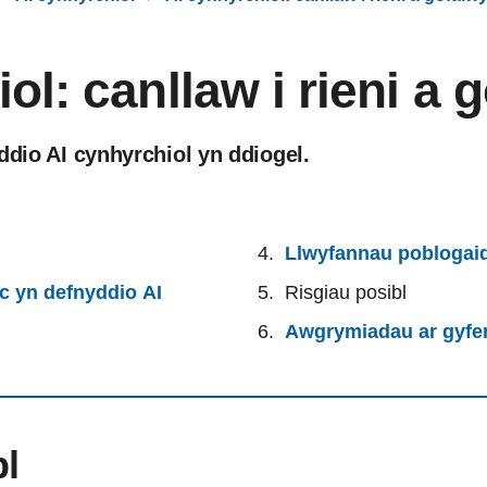
ol: canllaw i rieni a 
ddio AI cynhyrchiol yn ddiogel.
Llwyfannau poblogaid
nc yn defnyddio AI
Risgiau posibl
Awgrymiadau ar gyfer
bl