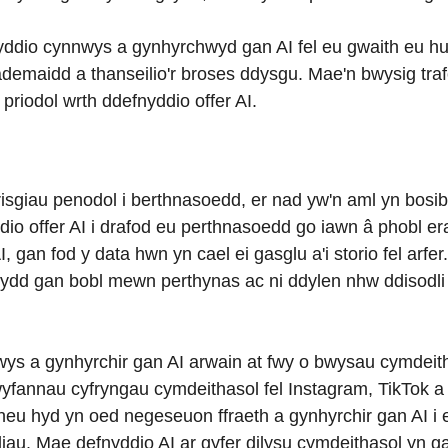
yddio cynnwys a gynhyrchwyd gan AI fel eu gwaith eu huna
demaidd a thanseilio'r broses ddysgu. Mae'n bwysig tra
 priodol wrth ddefnyddio offer AI.
risgiau penodol i berthnasoedd, er nad yw'n aml yn bosibl c
io offer AI i drafod eu perthnasoedd go iawn â phobl erai
 gan fod y data hwn yn cael ei gasglu a'i storio fel arfer
sydd gan bobl mewn perthynas ac ni ddylen nhw ddisodli
nwys a gynhyrchir gan AI arwain at fwy o bwysau cymdei
wyfannau cyfryngau cymdeithasol fel Instagram, TikTok a 
u hyd yn oed negeseuon ffraeth a gynhyrchir gan AI i enn
diau. Mae defnyddio AI ar gyfer dilysu cymdeithasol yn ga