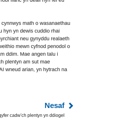
obl ifanc yn deall hyn fel eu
 yn cynnwys math o wasanaethau
au hyn yn dewis cuddio rhai
nhyrchiant neu gynyddu realaeth
ngweithio mewn cyfnod penodol o
 am ddim. Mae angen talu i
'ch plentyn am sut mae
nAI wneud arian, yn hytrach na
Nesaf
yfer cadw'ch plentyn yn ddiogel