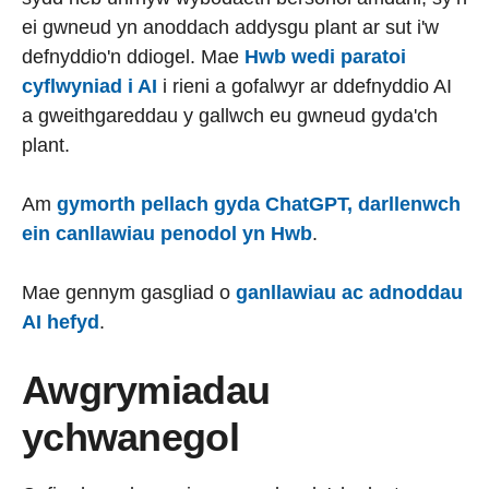
ei gwneud yn anoddach addysgu plant ar sut i'w
defnyddio'n ddiogel. Mae
Hwb wedi paratoi
cyflwyniad i AI
i rieni a gofalwyr ar ddefnyddio AI
a gweithgareddau y gallwch eu gwneud gyda'ch
plant.
Am
gymorth pellach gyda ChatGPT, darllenwch
ein canllawiau penodol yn Hwb
.
Mae gennym gasgliad o
ganllawiau ac adnoddau
AI hefyd
.
Awgrymiadau
ychwanegol