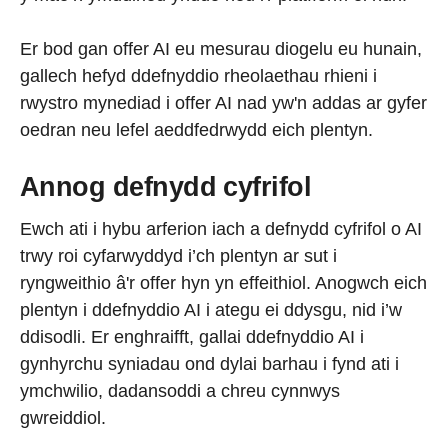
Er bod gan offer AI eu mesurau diogelu eu hunain,
gallech hefyd ddefnyddio rheolaethau rhieni i
rwystro mynediad i offer AI nad yw'n addas ar gyfer
oedran neu lefel aeddfedrwydd eich plentyn.
Annog defnydd cyfrifol
Ewch ati i hybu arferion iach a defnydd cyfrifol o AI
trwy roi cyfarwyddyd i’ch plentyn ar sut i
ryngweithio â'r offer hyn yn effeithiol. Anogwch eich
plentyn i ddefnyddio AI i ategu ei ddysgu, nid i’w
ddisodli. Er enghraifft, gallai ddefnyddio AI i
gynhyrchu syniadau ond dylai barhau i fynd ati i
ymchwilio, dadansoddi a chreu cynnwys
gwreiddiol.