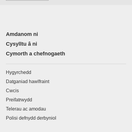
Amdanom ni
Cysylltu â ni
Cymorth a chefnogaeth
Hygyrchedd
Datganiad hawlfraint
Cwcis
Preifatrwydd
Telerau ac amodau
Polisi defnydd derbyniol