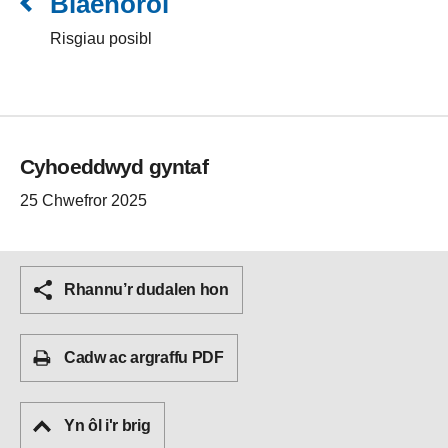
Blaenorol
Risgiau posibl
Cyhoeddwyd gyntaf
25 Chwefror 2025
Rhannu’r dudalen hon
Cadw ac argraffu PDF
Yn ôl i'r brig