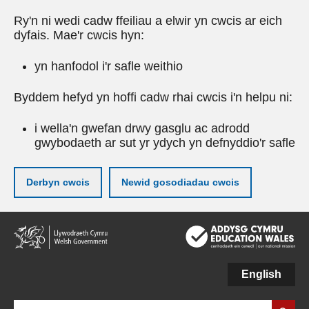
Ry'n ni wedi cadw ffeiliau a elwir yn cwcis ar eich
dyfais. Mae'r cwcis hyn:
yn hanfodol i'r safle weithio
Byddem hefyd yn hoffi cadw rhai cwcis i'n helpu ni:
i wella'n gwefan drwy gasglu ac adrodd
gwybodaeth ar sut yr ydych yn defnyddio'r safle
Derbyn cwcis
Newid gosodiadau cwcis
Neidio
i'r
prif
gynnwy
English