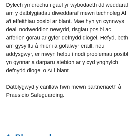
Dylech ymdrechu i gael yr wybodaeth ddiweddaraf
am y datblygiadau diweddaraf mewn technoleg AI
a'i effeithiau posibl ar blant. Mae hyn yn cynnwys
deall nodweddion newydd, risgiau posibl ac
arferion gorau ar gyfer defnydd diogel. Hefyd, beth
am gysylltu â rhieni a gofalwyr eraill, neu
addysgwyr, er mwyn helpu i nodi problemau posibl
yn gynnar a darparu atebion ar y cyd ynghylch
defnydd diogel o AI i blant.
Datblygwyd y canllaw hwn mewn partneriaeth â
Praesidio Safeguarding.