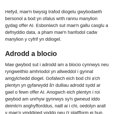
Hefyd, mae'n bwysig trafod diogelu gwybodaeth
bersonol a bod yn ofalus wrth rannu manylion
gydag offer AI. Esboniwch sut mae'n gallu casglu a
defnyddio data, a pham mae'n hanfodol cadw
manylion y cyfrif yn ddiogel.
Adrodd a blocio
Mae gwybod sut i adrodd am a blocio cynnwys neu
ryngweithio amhriodol yn allweddol i gynnal
amgylchedd diogel. Gofalwch eich bod chi a'ch
plentyn yn gyfarwydd â'r dulliau adrodd sydd ar
gael o fewn offer AI. Anogwch eich plentyn i roi
gwybod am unrhyw gynnwys sy'n gwneud iddo
deimlo'n anghyfforddus, naill ai i chi, oedolyn arall
y mae’n ymddiried ynddo neu i'r platfform ei hun.