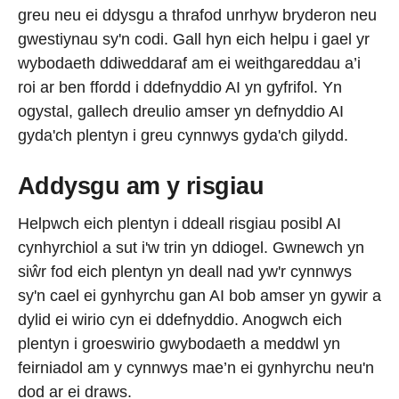
greu neu ei ddysgu a thrafod unrhyw bryderon neu
gwestiynau sy'n codi. Gall hyn eich helpu i gael yr
wybodaeth ddiweddaraf am ei weithgareddau a’i
roi ar ben ffordd i ddefnyddio AI yn gyfrifol. Yn
ogystal, gallech dreulio amser yn defnyddio AI
gyda'ch plentyn i greu cynnwys gyda'ch gilydd.
Addysgu am y risgiau
Helpwch eich plentyn i ddeall risgiau posibl AI
cynhyrchiol a sut i'w trin yn ddiogel. Gwnewch yn
siŵr fod eich plentyn yn deall nad yw'r cynnwys
sy'n cael ei gynhyrchu gan AI bob amser yn gywir a
dylid ei wirio cyn ei ddefnyddio. Anogwch eich
plentyn i groeswirio gwybodaeth a meddwl yn
feirniadol am y cynnwys mae’n ei gynhyrchu neu'n
dod ar ei draws.