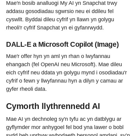
Mae'n bosib analluogi My AI yn Snapchat trwy
addasu gosodiadau sgwrsio neu ei ddileu fel
cyswllt. Byddai dileu cyfrif yn llawn yn golygu
rheoli'r cyfrif Snapchat yn ei gyfanrwydd.
DALL-E a Microsoft Copilot (Image)
Mae'r offer hyn yn aml yn rhan o lwyfannau
ehangach (fel OpenAI neu Microsoft). Mae dileu
eich cyfrif neu ddata yn golygu mynd i osodiadau'r
cyfrif o fewn y llwyfannau hyn a dilyn y camau ar
gyfer rheoli data.
Cymorth llythrennedd AI
Mae AI yn dechnoleg sy'n tyfu ac yn datblygu ar
gyflymder mor anhygoel fel bod yna lawer o bobl
sydd heb unrhyw wybodaeth bersonol amdani, sy’n