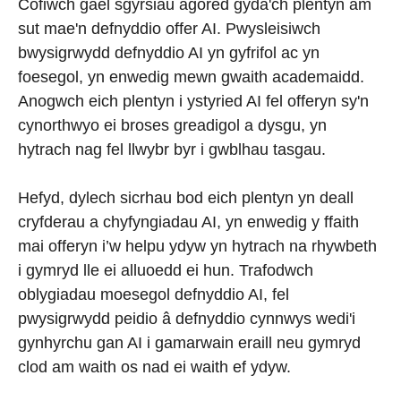
Cofiwch gael sgyrsiau agored gyda'ch plentyn am
sut mae'n defnyddio offer AI. Pwysleisiwch
bwysigrwydd defnyddio AI yn gyfrifol ac yn
foesegol, yn enwedig mewn gwaith academaidd.
Anogwch eich plentyn i ystyried AI fel offeryn sy'n
cynorthwyo ei broses greadigol a dysgu, yn
hytrach nag fel llwybr byr i gwblhau tasgau.
Hefyd, dylech sicrhau bod eich plentyn yn deall
cryfderau a chyfyngiadau AI, yn enwedig y ffaith
mai offeryn i’w helpu ydyw yn hytrach na rhywbeth
i gymryd lle ei alluoedd ei hun. Trafodwch
oblygiadau moesegol defnyddio AI, fel
pwysigrwydd peidio â defnyddio cynnwys wedi'i
gynhyrchu gan AI i gamarwain eraill neu gymryd
clod am waith os nad ei waith ef ydyw.