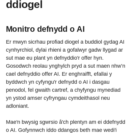
ddiogel
Monitro defnydd o AI
Er mwyn sicrhau profiad diogel a buddiol gydag AI
cynhyrchiol, dylai rhieni a gofalwyr gadw llygad ar
sut mae eu plant yn defnyddio'r offer hyn.
Gosodwch reolau ynghylch pryd a sut maen nhw’n
cael defnyddio offer AI. Er enghraifft, efallai y
byddwch yn cyfyngu'r defnydd o AI i dasgau
penodol, fel gwaith cartref, a chyfyngu mynediad
yn ystod amser cyfryngau cymdeithasol neu
adloniant.
Mae'n bwysig sgwrsio â'ch plentyn am ei ddefnydd
o AI. Gofynnwch iddo ddangos beth mae wedi'i