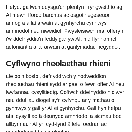
Hefyd, gallwch ddysgu'ch plentyn i ryngweithio ag
AI mewn ffordd barchus ac osgoi negeseuon
annog a allai arwain at gynhyrchu cynnwys
amhriodol neu niweidiol. Pwysleisiwch mai offeryn
i'w ddefnyddio'n feddylgar yw AI, nid ffynhonnell
adloniant a allai arwain at ganlyniadau negyddol.
Cyflwyno rheolaethau rhieni
Lle bo'n bosibl, defnyddiwch y nodweddion
rheolaethau rhieni sydd ar gael o fewn offer AI neu
lwyfannau cysylltiedig. Cofiwch ddefnyddio hidlwyr
neu ddulliau diogel sy'n cyfyngu ar y mathau o
gynnwys y gall yr AI ei gynhyrchu. Gall hyn helpu i
atal cysylltiad â deunydd amhriodol a sicrhau bod
allbynnau'r AI yn cyd-fynd â lefel oedran ac
aeddfedrwydd eich plentyn.