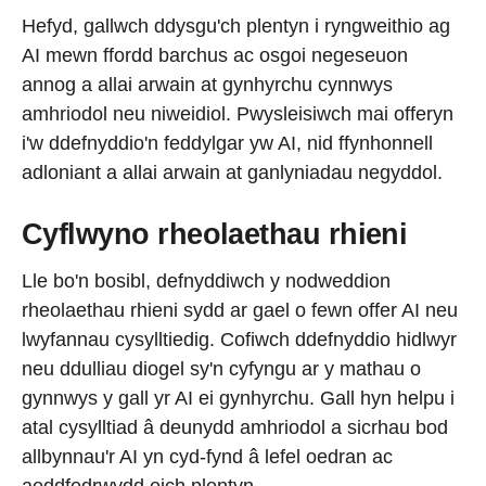
Hefyd, gallwch ddysgu'ch plentyn i ryngweithio ag
AI mewn ffordd barchus ac osgoi negeseuon
annog a allai arwain at gynhyrchu cynnwys
amhriodol neu niweidiol. Pwysleisiwch mai offeryn
i'w ddefnyddio'n feddylgar yw AI, nid ffynhonnell
adloniant a allai arwain at ganlyniadau negyddol.
Cyflwyno rheolaethau rhieni
Lle bo'n bosibl, defnyddiwch y nodweddion
rheolaethau rhieni sydd ar gael o fewn offer AI neu
lwyfannau cysylltiedig. Cofiwch ddefnyddio hidlwyr
neu ddulliau diogel sy'n cyfyngu ar y mathau o
gynnwys y gall yr AI ei gynhyrchu. Gall hyn helpu i
atal cysylltiad â deunydd amhriodol a sicrhau bod
allbynnau'r AI yn cyd-fynd â lefel oedran ac
aeddfedrwydd eich plentyn.