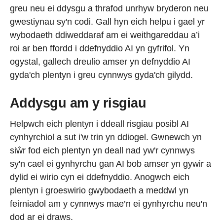
greu neu ei ddysgu a thrafod unrhyw bryderon neu
gwestiynau sy'n codi. Gall hyn eich helpu i gael yr
wybodaeth ddiweddaraf am ei weithgareddau a’i
roi ar ben ffordd i ddefnyddio AI yn gyfrifol. Yn
ogystal, gallech dreulio amser yn defnyddio AI
gyda'ch plentyn i greu cynnwys gyda'ch gilydd.
Addysgu am y risgiau
Helpwch eich plentyn i ddeall risgiau posibl AI
cynhyrchiol a sut i'w trin yn ddiogel. Gwnewch yn
siŵr fod eich plentyn yn deall nad yw'r cynnwys
sy'n cael ei gynhyrchu gan AI bob amser yn gywir a
dylid ei wirio cyn ei ddefnyddio. Anogwch eich
plentyn i groeswirio gwybodaeth a meddwl yn
feirniadol am y cynnwys mae’n ei gynhyrchu neu'n
dod ar ei draws.