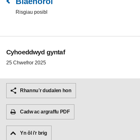
Blaenorol
Risgiau posibl
Cyhoeddwyd gyntaf
25 Chwefror 2025
Rhannu’r dudalen hon
Cadw ac argraffu PDF
Yn ôl i'r brig