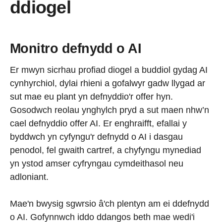
ddiogel
Monitro defnydd o AI
Er mwyn sicrhau profiad diogel a buddiol gydag AI
cynhyrchiol, dylai rhieni a gofalwyr gadw llygad ar
sut mae eu plant yn defnyddio'r offer hyn.
Gosodwch reolau ynghylch pryd a sut maen nhw’n
cael defnyddio offer AI. Er enghraifft, efallai y
byddwch yn cyfyngu'r defnydd o AI i dasgau
penodol, fel gwaith cartref, a chyfyngu mynediad
yn ystod amser cyfryngau cymdeithasol neu
adloniant.
Mae'n bwysig sgwrsio â'ch plentyn am ei ddefnydd
o AI. Gofynnwch iddo ddangos beth mae wedi'i