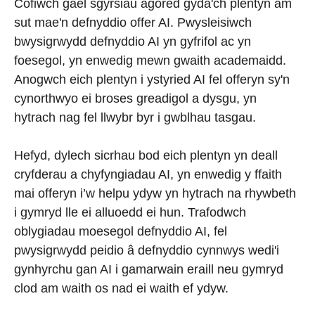
Cofiwch gael sgyrsiau agored gyda'ch plentyn am
sut mae'n defnyddio offer AI. Pwysleisiwch
bwysigrwydd defnyddio AI yn gyfrifol ac yn
foesegol, yn enwedig mewn gwaith academaidd.
Anogwch eich plentyn i ystyried AI fel offeryn sy'n
cynorthwyo ei broses greadigol a dysgu, yn
hytrach nag fel llwybr byr i gwblhau tasgau.
Hefyd, dylech sicrhau bod eich plentyn yn deall
cryfderau a chyfyngiadau AI, yn enwedig y ffaith
mai offeryn i’w helpu ydyw yn hytrach na rhywbeth
i gymryd lle ei alluoedd ei hun. Trafodwch
oblygiadau moesegol defnyddio AI, fel
pwysigrwydd peidio â defnyddio cynnwys wedi'i
gynhyrchu gan AI i gamarwain eraill neu gymryd
clod am waith os nad ei waith ef ydyw.