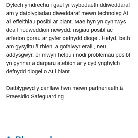
Dylech ymdrechu i gael yr wybodaeth ddiweddaraf
am y datblygiadau diweddaraf mewn technoleg AI
a'i effeithiau posibl ar blant. Mae hyn yn cynnwys
deall nodweddion newydd, risgiau posibl ac
arferion gorau ar gyfer defnydd diogel. Hefyd, beth
am gysylltu â rhieni a gofalwyr eraill, neu
addysgwyr, er mwyn helpu i nodi problemau posibl
yn gynnar a darparu atebion ar y cyd ynghylch
defnydd diogel o AI i blant.
Datblygwyd y canllaw hwn mewn partneriaeth â
Praesidio Safeguarding.