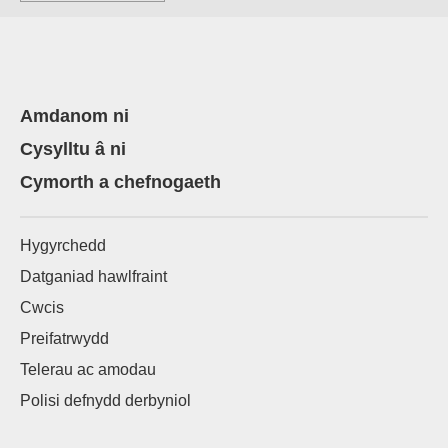
Amdanom ni
Cysylltu â ni
Cymorth a chefnogaeth
Hygyrchedd
Datganiad hawlfraint
Cwcis
Preifatrwydd
Telerau ac amodau
Polisi defnydd derbyniol