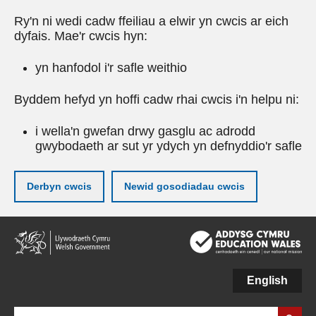
Ry'n ni wedi cadw ffeiliau a elwir yn cwcis ar eich
dyfais. Mae'r cwcis hyn:
yn hanfodol i'r safle weithio
Byddem hefyd yn hoffi cadw rhai cwcis i'n helpu ni:
i wella'n gwefan drwy gasglu ac adrodd
gwybodaeth ar sut yr ydych yn defnyddio'r safle
Derbyn cwcis
Newid gosodiadau cwcis
Neidio
i'r
prif
gynnwy
English