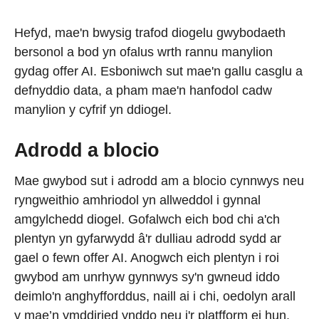
Hefyd, mae'n bwysig trafod diogelu gwybodaeth
bersonol a bod yn ofalus wrth rannu manylion
gydag offer AI. Esboniwch sut mae'n gallu casglu a
defnyddio data, a pham mae'n hanfodol cadw
manylion y cyfrif yn ddiogel.
Adrodd a blocio
Mae gwybod sut i adrodd am a blocio cynnwys neu
ryngweithio amhriodol yn allweddol i gynnal
amgylchedd diogel. Gofalwch eich bod chi a'ch
plentyn yn gyfarwydd â'r dulliau adrodd sydd ar
gael o fewn offer AI. Anogwch eich plentyn i roi
gwybod am unrhyw gynnwys sy'n gwneud iddo
deimlo'n anghyfforddus, naill ai i chi, oedolyn arall
y mae’n ymddiried ynddo neu i'r platfform ei hun.