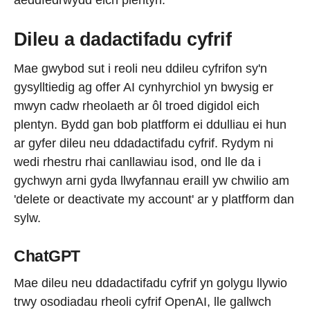
Dileu a dadactifadu cyfrif
Mae gwybod sut i reoli neu ddileu cyfrifon sy'n
gysylltiedig ag offer AI cynhyrchiol yn bwysig er
mwyn cadw rheolaeth ar ôl troed digidol eich
plentyn. Bydd gan bob platfform ei ddulliau ei hun
ar gyfer dileu neu ddadactifadu cyfrif. Rydym ni
wedi rhestru rhai canllawiau isod, ond lle da i
gychwyn arni gyda llwyfannau eraill yw chwilio am
'delete or deactivate my account' ar y platfform dan
sylw.
ChatGPT
Mae dileu neu ddadactifadu cyfrif yn golygu llywio
trwy osodiadau rheoli cyfrif OpenAI, lle gallwch