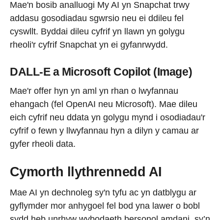
Mae'n bosib analluogi My AI yn Snapchat trwy
addasu gosodiadau sgwrsio neu ei ddileu fel
cyswllt. Byddai dileu cyfrif yn llawn yn golygu
rheoli'r cyfrif Snapchat yn ei gyfanrwydd.
DALL-E a Microsoft Copilot (Image)
Mae'r offer hyn yn aml yn rhan o lwyfannau
ehangach (fel OpenAI neu Microsoft). Mae dileu
eich cyfrif neu ddata yn golygu mynd i osodiadau'r
cyfrif o fewn y llwyfannau hyn a dilyn y camau ar
gyfer rheoli data.
Cymorth llythrennedd AI
Mae AI yn dechnoleg sy'n tyfu ac yn datblygu ar
gyflymder mor anhygoel fel bod yna lawer o bobl
sydd heb unrhyw wybodaeth bersonol amdani, sy’n