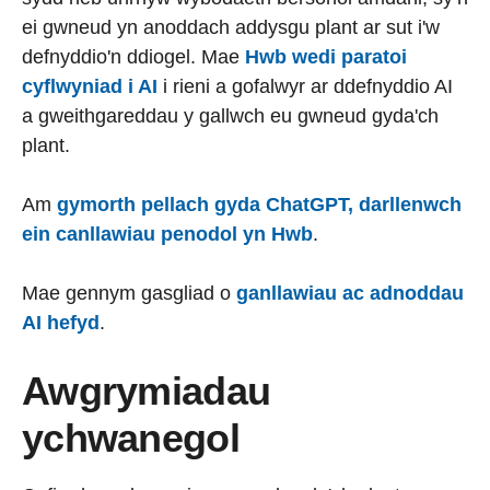
ei gwneud yn anoddach addysgu plant ar sut i'w
defnyddio'n ddiogel. Mae
Hwb wedi paratoi
cyflwyniad i AI
i rieni a gofalwyr ar ddefnyddio AI
a gweithgareddau y gallwch eu gwneud gyda'ch
plant.
Am
gymorth pellach gyda ChatGPT, darllenwch
ein canllawiau penodol yn Hwb
.
Mae gennym gasgliad o
ganllawiau ac adnoddau
AI hefyd
.
Awgrymiadau
ychwanegol