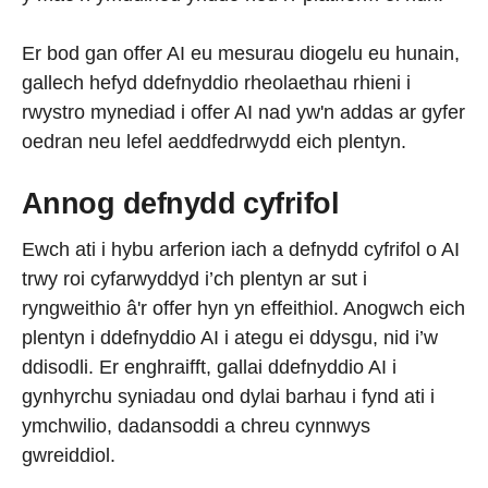
Er bod gan offer AI eu mesurau diogelu eu hunain,
gallech hefyd ddefnyddio rheolaethau rhieni i
rwystro mynediad i offer AI nad yw'n addas ar gyfer
oedran neu lefel aeddfedrwydd eich plentyn.
Annog defnydd cyfrifol
Ewch ati i hybu arferion iach a defnydd cyfrifol o AI
trwy roi cyfarwyddyd i’ch plentyn ar sut i
ryngweithio â'r offer hyn yn effeithiol. Anogwch eich
plentyn i ddefnyddio AI i ategu ei ddysgu, nid i’w
ddisodli. Er enghraifft, gallai ddefnyddio AI i
gynhyrchu syniadau ond dylai barhau i fynd ati i
ymchwilio, dadansoddi a chreu cynnwys
gwreiddiol.