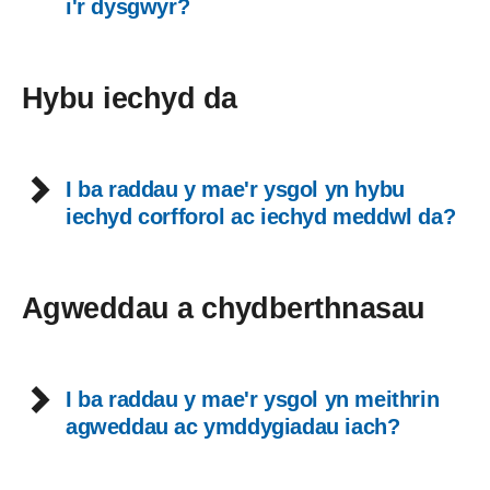
i'r dysgwyr?
Hybu iechyd da
I ba raddau y mae'r ysgol yn hybu
iechyd corfforol ac iechyd meddwl da?
Agweddau a chydberthnasau
I ba raddau y mae'r ysgol yn meithrin
agweddau ac ymddygiadau iach?