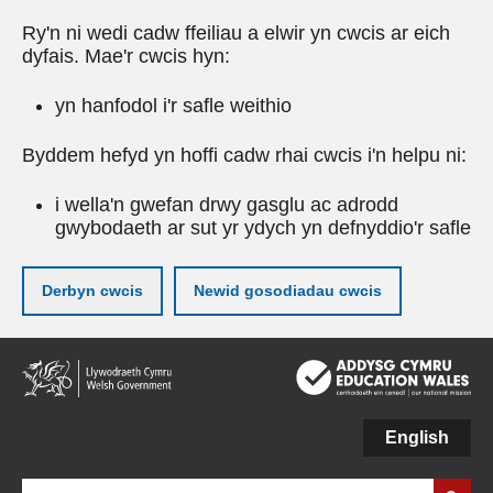
Ry'n ni wedi cadw ffeiliau a elwir yn cwcis ar eich
dyfais. Mae'r cwcis hyn:
yn hanfodol i'r safle weithio
Byddem hefyd yn hoffi cadw rhai cwcis i'n helpu ni:
i wella'n gwefan drwy gasglu ac adrodd
gwybodaeth ar sut yr ydych yn defnyddio'r safle
Derbyn cwcis
Newid gosodiadau cwcis
Neidio
i'r
prif
gynnwy
English