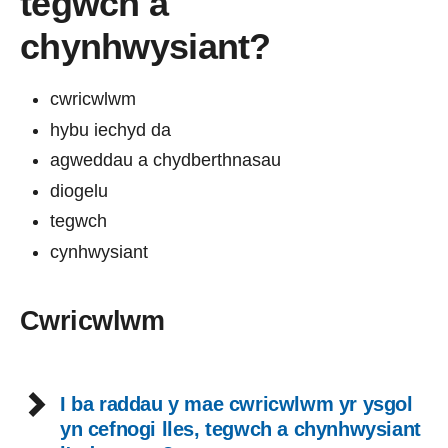
tegwch a
chynhwysiant?
cwricwlwm
hybu iechyd da
agweddau a chydberthnasau
diogelu
tegwch
cynhwysiant
Cwricwlwm
I ba raddau y mae cwricwlwm yr ysgol
yn cefnogi lles, tegwch a chynhwysiant