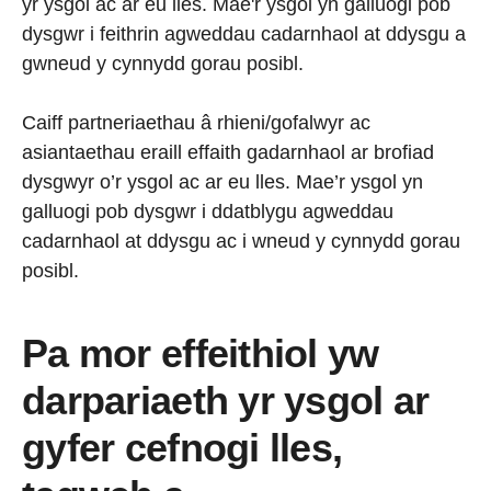
yr ysgol ac ar eu lles. Mae'r ysgol yn galluogi pob
dysgwr i feithrin agweddau cadarnhaol at ddysgu a
gwneud y cynnydd gorau posibl.
Caiff partneriaethau â rhieni/gofalwyr ac
asiantaethau eraill effaith gadarnhaol ar brofiad
dysgwyr o’r ysgol ac ar eu lles. Mae’r ysgol yn
galluogi pob dysgwr i ddatblygu agweddau
cadarnhaol at ddysgu ac i wneud y cynnydd gorau
posibl.
Pa mor effeithiol yw
darpariaeth yr ysgol ar
gyfer cefnogi lles,