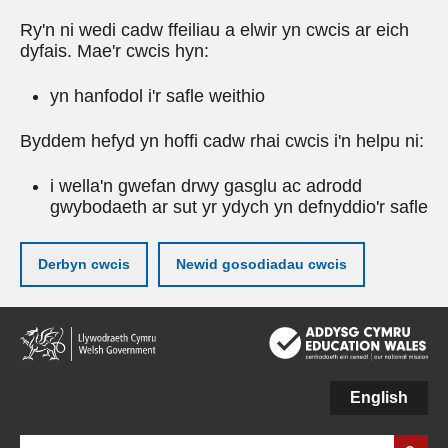
Ry'n ni wedi cadw ffeiliau a elwir yn cwcis ar eich
dyfais. Mae'r cwcis hyn:
yn hanfodol i'r safle weithio
Byddem hefyd yn hoffi cadw rhai cwcis i'n helpu ni:
i wella'n gwefan drwy gasglu ac adrodd
gwybodaeth ar sut yr ydych yn defnyddio'r safle
Derbyn cwcis
Newid gosodiadau cwcis
Neidio
i'r
prif
gynnwy
English