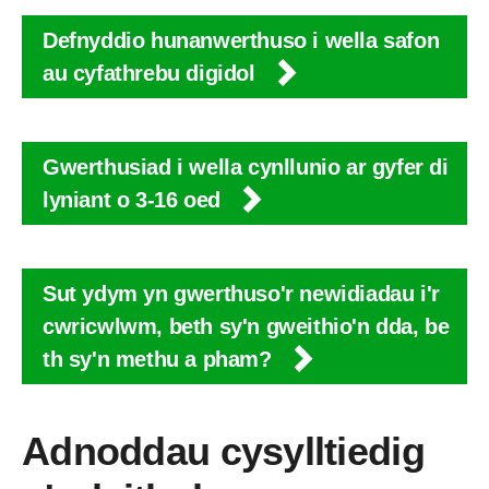
Defnyddio hunanwerthuso i wella safon
au cyfathrebu digidol
Gwerthusiad i wella cynllunio ar gyfer di
lyniant o 3-16 oed
Sut ydym yn gwerthuso'r newidiadau i'r
cwricwlwm, beth sy'n gweithio'n dda, be
th sy'n methu a pham?
Adnoddau cysylltiedig