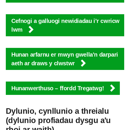
Cefnogi a galluogi newidiadau i’r cwricw
lwm
Hunan arfarnu er mwyn gwella'n darpari
aeth ar draws y clwstwr
Hunanwerthuso – ffordd Tregatwg!
Dylunio, cynllunio a threialu
(dylunio profiadau dysgu a'u
rhoi ar waith)