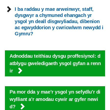
I ba raddau y mae arweinwyr, staff,
dysgwyr a chymuned ehangach yr
ysgol yn deall disgwyliadau, dibenion
ac egwyddorion y cwricwlwm newydd i
Gymru?
Adnoddau teithiau dysgu proffesiynol: d
atblygu gweledigaeth ysgol gyfan a renn
ir
Pa mor dda y mae’r ysgol yn sefydlu'r di
wylliant a'r amodau cywir ar gyfer newi
d?