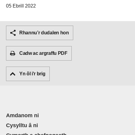
05 Ebrill 2022
Rhannu’r dudalen hon
Cadw ac argraffu PDF
Yn ôl i'r brig
Amdanom ni
Cysylltu â ni