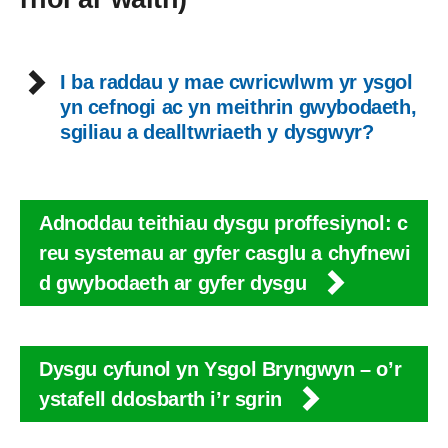
I ba raddau y mae cwricwlwm yr ysgol
yn cefnogi ac yn meithrin gwybodaeth,
sgiliau a dealltwriaeth y dysgwyr?
Adnoddau teithiau dysgu proffesiynol: c
reu systemau ar gyfer casglu a chyfnewi
d gwybodaeth ar gyfer dysgu
Dysgu cyfunol yn Ysgol Bryngwyn – o’r
ystafell ddosbarth i’r sgrin