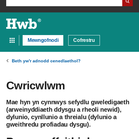
Mewngofnodi
Cofrestru
Beth yw'r adnodd cenedlaethol?
Cwricwlwm
Mae hyn yn cynnwys sefydlu gweledigaeth
(arweinyddiaeth ddysgu a rheoli newid),
dylunio, cynllunio a threialu (dylunio a
gweithredu profiadau dysgu).