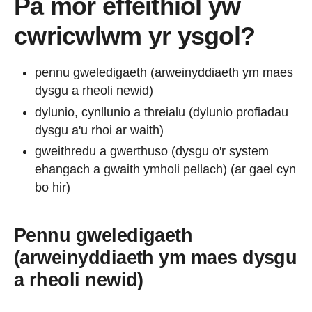
Pa mor effeithiol yw
cwricwlwm yr ysgol?
pennu gweledigaeth (arweinyddiaeth ym maes
dysgu a rheoli newid)
dylunio, cynllunio a threialu (dylunio profiadau
dysgu a'u rhoi ar waith)
gweithredu a gwerthuso (dysgu o'r system
ehangach a gwaith ymholi pellach) (ar gael cyn
bo hir)
Pennu gweledigaeth
(arweinyddiaeth ym maes dysgu
a rheoli newid)