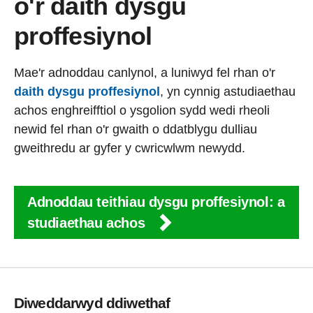
o'r daith dysgu
proffesiynol
Mae'r adnoddau canlynol, a luniwyd fel rhan o'r
daith dysgu proffesiynol
, yn cynnig astudiaethau
achos enghreifftiol o ysgolion sydd wedi rheoli
newid fel rhan o'r gwaith o ddatblygu dulliau
gweithredu ar gyfer y cwricwlwm newydd.
Adnoddau teithiau dysgu proffesiynol: a
studiaethau achos
Diweddarwyd ddiwethaf