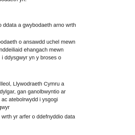
d o ddata a gwybodaeth arno wrth
ybodaeth o ansawdd uchel mewn
rhanddeiliaid ehangach mewn
g i ddysgwyr yn y broses o
 lleol, Llywodraeth Cymru a
eddylgar, gan ganolbwyntio ar
 ac atebolrwydd i ysgogi
gwyr
wrth yr arfer o ddefnyddio data