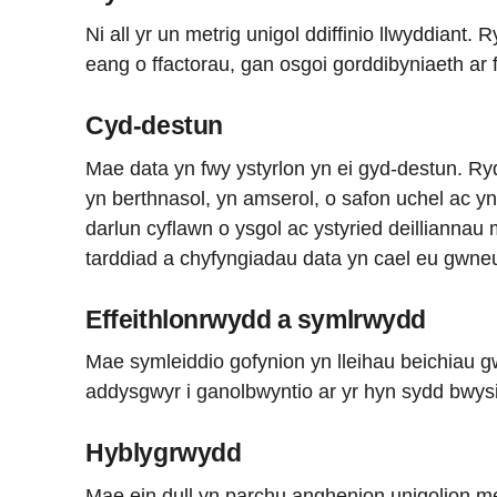
Ni all yr un metrig unigol ddiffinio llwyddiant
eang o ffactorau, gan osgoi gorddibyniaeth ar 
Cyd-destun
Mae data yn fwy ystyrlon yn ei gyd-destun. 
yn berthnasol, yn amserol, o safon uchel ac y
darlun cyflawn o ysgol ac ystyried deilliannau
tarddiad a chyfyngiadau data yn cael eu gwneud
Effeithlonrwydd a symlrwydd
Mae symleiddio gofynion yn lleihau beichiau g
addysgwyr i ganolbwyntio ar yr hyn sydd bwysi
Hyblygrwydd
Mae ein dull yn parchu anghenion unigolion m