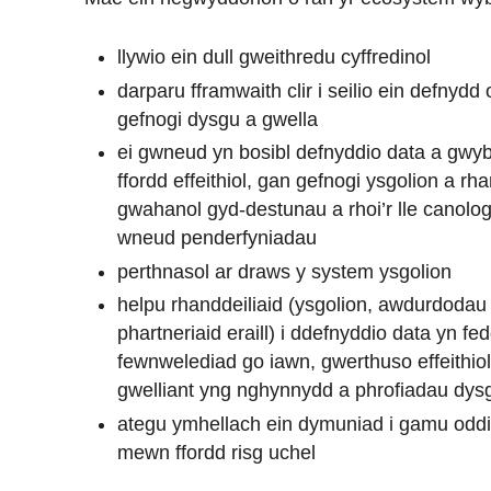
llywio ein dull gweithredu cyffredinol
darparu fframwaith clir i seilio ein defnyd
gefnogi dysgu a gwella
ei gwneud yn bosibl defnyddio data a gw
ffordd effeithiol, gan gefnogi ysgolion a 
gwahanol gyd-destunau a rhoi’r lle canolo
wneud penderfyniadau
perthnasol ar draws y system ysgolion
helpu rhanddeiliaid (ysgolion, awdurdodau
phartneriaid eraill) i ddefnyddio data yn f
fewnwelediad go iawn, gwerthuso effeithiol
gwelliant yng nghynnydd a phrofiadau dys
ategu ymhellach ein dymuniad i gamu oddi 
mewn ffordd risg uchel