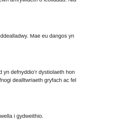
n ddealladwy. Mae eu dangos yn
 yn defnyddio’r dystiolaeth hon
ogi dealltwriaeth gryfach ac fel
ella i gydweithio.