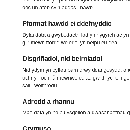
oes un ateb sy’n addas i bawb.
Fformat hawdd ei ddefnyddio
Dylai data a gwybodaeth fod yn hygyrch ac y
glir mewn ffordd weledol yn helpu eu deall.
Disgrifiadol, nid beirniadol
Nid ydym yn cyfleu barn drwy ddangosydd, ond
ochr yn ochr â mewnwelediad gwrthrychol i gefn
sail i weithredu.
Adrodd a rhannu
Mae data yn helpu ysgolion a gwasanaethau gw
Grymuso