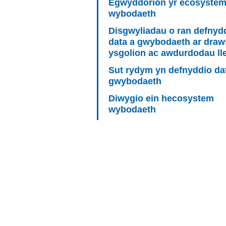
Egwyddorion yr ecosyste
wybodaeth
Disgwyliadau o ran defnyd
data a gwybodaeth ar draw
ysgolion ac awdurdodau ll
Sut rydym yn defnyddio da
gwybodaeth
Diwygio ein hecosystem
wybodaeth