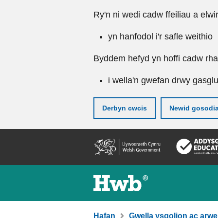
Ry'n ni wedi cadw ffeiliau a elwi
yn hanfodol i'r safle weithio
Byddem hefyd yn hoffi cadw rhai 
i wella'n gwefan drwy gasgl
Derbyn cwcis
Newid gosodi
Neidio
i'r
prif
gynnwy
Hafan
Gwella ysgolion ac arwe