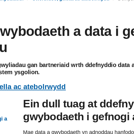
wybodaeth a data i g
gu
gwyliadau gan bartneriaid wrth ddefnyddio data 
stem ysgolion.
lla ac atebolrwydd
Ein dull tuag at ddefn
gwybodaeth i gefnogi 
i a
Mae data a gwybodaeth yn adnoddau hanfodol 