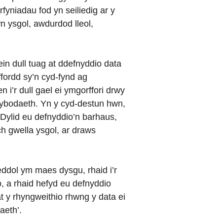
fyniadau fod yn seiliedig ar y
n ysgol, awdurdod lleol,
.
in dull tuag at ddefnyddio data
fordd sy’n cyd-fynd ag
 i’r dull gael ei ymgorffori drwy
wybodaeth. Yn y cyd-destun hwn,
Dylid eu defnyddio’n barhaus,
 gwella ysgol, ar draws
ddol ym maes dysgu, rhaid i’r
o, a rhaid hefyd eu defnyddio
t y rhyngweithio rhwng y data ei
aeth’.