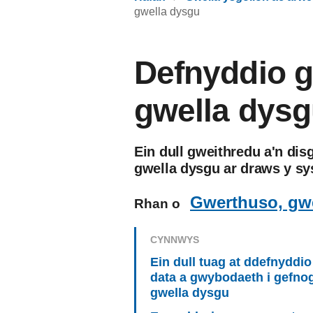
gwella dysgu
Defnyddio g
gwella dys
Ein dull gweithredu a'n dis
gwella dysgu ar draws y sy
Gwerthuso, gwe
Rhan o
CYNNWYS
Ein dull tuag at ddefnyddio
data a gwybodaeth i gefnog
gwella dysgu