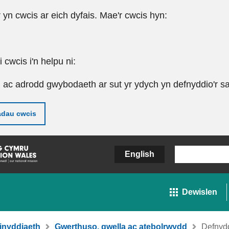
r yn cwcis ar eich dyfais. Mae'r cwcis hyn:
cwcis i'n helpu ni:
u ac adrodd gwybodaeth ar sut yr ydych yn defnyddio'r sa
adau cwcis
English
Dewislen
inyddiaeth
Gwerthuso, gwella ac atebolrwydd
Defnydd