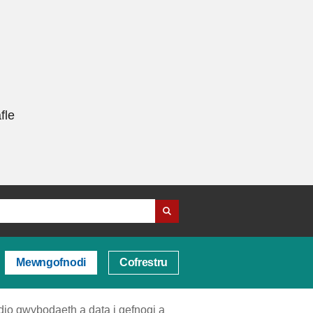
fle
Mewngofnodi
Cofrestru
io gwybodaeth a data i gefnogi a