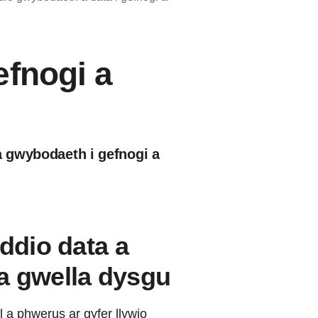
efnogi a
a gwybodaeth i gefnogi a
yddio data a
a gwella dysgu
a phwerus ar gyfer llywio