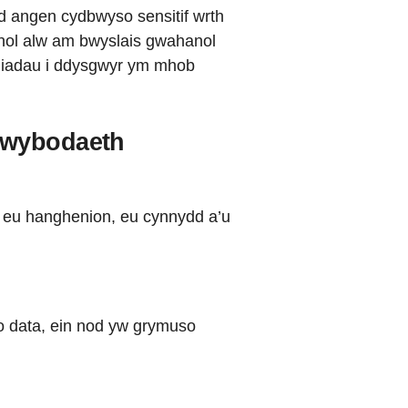
od angen cydbwyso sensitif wrth
nol alw am bwyslais gwahanol
lygiadau i ddysgwyr ym mhob
 wybodaeth
e eu hanghenion, eu cynnydd a’u
io data, ein nod yw grymuso