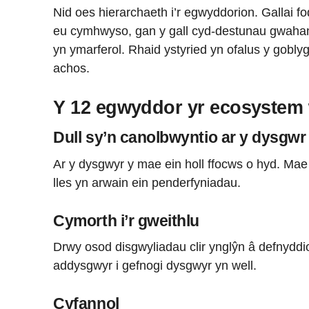
Nid oes hierarchaeth i’r egwyddorion. Gallai f
eu cymhwyso, gan y gall cyd-destunau gwaha
yn ymarferol. Rhaid ystyried yn ofalus y gob
achos.
Y 12 egwyddor yr ecosystem
Dull sy’n canolbwyntio ar y dysgwr
Ar y dysgwyr y mae ein holl ffocws o hyd. Ma
lles yn arwain ein penderfyniadau.
Cymorth i’r gweithlu
Drwy osod disgwyliadau clir ynglŷn â defnydd
addysgwyr i gefnogi dysgwyr yn well.
Cyfannol