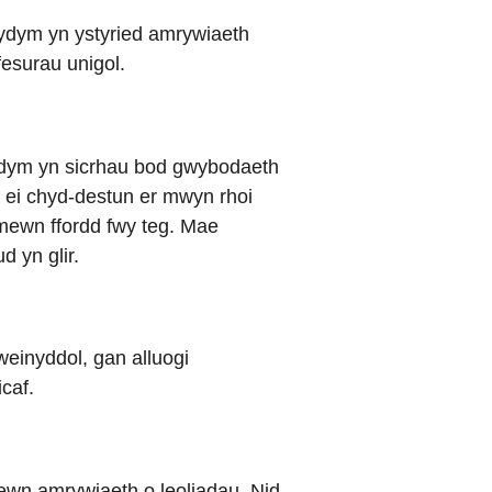
. Rydym yn ystyried amrywiaeth
fesurau unigol.
Rydym yn sicrhau bod gwybodaeth
n ei chyd-destun er mwyn rhoi
 mewn ffordd fwy teg. Mae
 yn glir.
weinyddol, gan alluogi
caf.
ewn amrywiaeth o leoliadau. Nid