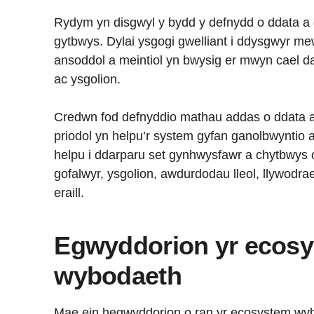
Rydym yn disgwyl y bydd y defnydd o ddata 
gytbwys. Dylai ysgogi gwelliant i ddysgwyr me
ansoddol a meintiol yn bwysig er mwyn cael d
ac ysgolion.
Credwn fod defnyddio mathau addas o ddata 
priodol yn helpu’r system gyfan ganolbwyntio a
helpu i ddarparu set gynhwysfawr a chytbwys o
gofalwyr, ysgolion, awdurdodau lleol, llywodra
eraill.
Egwyddorion yr ecos
wybodaeth
Mae ein hegwyddorion o ran yr ecosystem wy