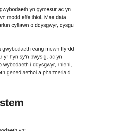
a gwybodaeth yn gymesur ac yn
wn modd effeithiol. Mae data
arlun cyflawn o ddysgwyr, dysgu
a gwybodaeth eang mewn ffyrdd
r yr hyn sy’n bwysig, ac yn
 wybodaeth i ddysgwyr, rhieni,
eth genedlaethol a phartneriaid
ystem
bodaeth yn: