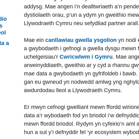
m
addysg. Mae angen i’n dealltwriaeth a’n pender
dystiolaeth orau, p’un a ydym yn gweithio mew
dio
Llywodraeth Cymru neu sefydliad partner arall
s
eol
Mae ein
canllawiau gwella ysgolion
yn nodi e
ta a
a gwybodaeth i gefnogi a gwella dysgu mewn f
uchelgeisiau’r
Cwricwlwm i Gymru
. Mae angen
arweinyddiaeth, gweithio ar y cyd a rhannu g
mae data a gwybodaeth yn gyfrifoldeb i bawb. 
gan eu gwneud yn nodwedd amlwg yng nghylch
awdurdodau lleol a Llywodraeth Cymru.
Er mwyn cefnogi gwelliant mewn ffordd wirione
data a’r wybodaeth fod yn briodol i’w defnyddi
mewn ffordd briodol. Rydym yn cyfeirio’n aml a
hun a sut y’i defnyddir fel ‘yr ecosystem wybod