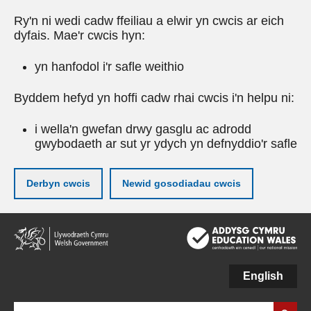
Ry'n ni wedi cadw ffeiliau a elwir yn cwcis ar eich
dyfais. Mae'r cwcis hyn:
yn hanfodol i'r safle weithio
Byddem hefyd yn hoffi cadw rhai cwcis i'n helpu ni:
i wella'n gwefan drwy gasglu ac adrodd
gwybodaeth ar sut yr ydych yn defnyddio'r safle
Derbyn cwcis
Newid gosodiadau cwcis
Neidio
i'r
prif
gynnwy
English