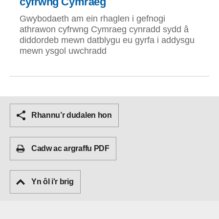
cyfrwng Cymraeg
Gwybodaeth am ein rhaglen i gefnogi
athrawon cyfrwng Cymraeg cynradd sydd â
diddordeb mewn datblygu eu gyrfa i addysgu
mewn ysgol uwchradd
Rhannu’r dudalen hon
Cadw ac argraffu PDF
Yn ôl i'r brig