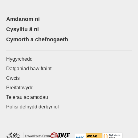
Amdanom ni
Cysylltu â ni
Cymorth a chefnogaeth
Hygyrchedd
Datganiad hawlfraint
Cwcis
Preifatrwydd
Telerau ac amodau
Polisi defnydd derbyniol