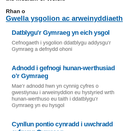
Rhan o
Gwella ysgolion ac arweinyddiaeth
Datblygu'r Gymraeg yn eich ysgol
Cefnogaeth i ysgolion ddatblygu addysgu’r
Gymraeg a defnydd ohoni
Adnodd i gefnogi hunan-werthusiad
o’r Gymraeg
Mae’r adnodd hwn yn cynnig cyfres o
gwestiynau i arweinyddion eu hystyried wrth
hunan-werthuso eu taith i ddatblygu’r
Gymraeg yn eu hysgol
Cynllun pontio cynradd i uwchradd