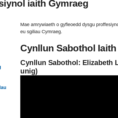
siynol iaith Gymraeg
Mae amrywiaeth o gyfleoedd dysgu proffesiynol 
eu sgiliau Cymraeg.
Cynllun Sabothol Iait
Cynllun Sabothol: Elizabeth 
g
unig)
dau