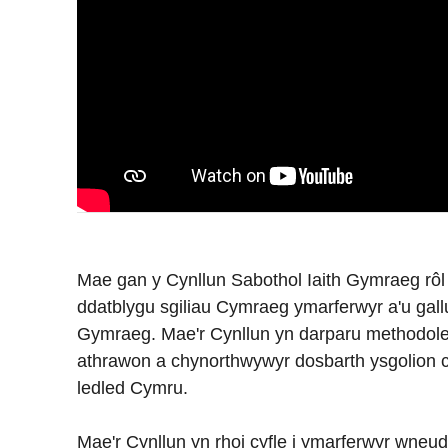
Mae gan y Cynllun Sabothol Iaith Gymraeg rôl
ddatblygu sgiliau Cymraeg ymarferwyr a'u gall
Gymraeg. Mae'r Cynllun yn darparu methodole
athrawon a chynorthwywyr dosbarth ysgolion 
ledled Cymru.
Mae'r Cynllun yn rhoi cyfle i ymarferwyr wneud