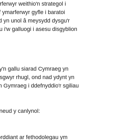
erwyr weithio'n strategol i
 ymarferwyr gyfle i baratoi
d yn unol â meysydd dysgu'r
 i'w galluogi i asesu disgyblion
sy'n gallu siarad Cymraeg yn
dysgwyr rhugl, ond nad ydynt yn
n Gymraeg i ddefnyddio'r sgiliau
wneud y canlynol:
forddiant ar fethodolegau ym