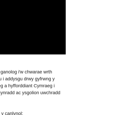
 ganolog i'w chwarae wrth
u i addysgu drwy gyfrwng y
g a hyfforddiant Cymraeg i
cynradd ac ysgolion uwchradd
 y canlynol: