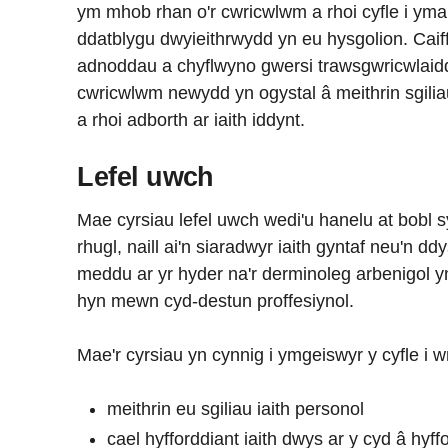
ym mhob rhan o'r cwricwlwm a rhoi cyfle i ymarf
ddatblygu dwyieithrwydd yn eu hysgolion. Caiff
adnoddau a chyflwyno gwersi trawsgwricwlaid
cwricwlwm newydd yn ogystal â meithrin sgiliau
a rhoi adborth ar iaith iddynt.
Lefel uwch
Mae cyrsiau lefel uwch wedi'u hanelu at bobl 
rhugl, naill ai'n siaradwyr iaith gyntaf neu'n d
meddu ar yr hyder na'r derminoleg arbenigol y
hyn mewn cyd-destun proffesiynol.
Mae'r cyrsiau yn cynnig i ymgeiswyr y cyfle i 
meithrin eu sgiliau iaith personol
cael hyfforddiant iaith dwys ar y cyd â hyf