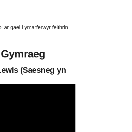
ar gael i ymarferwyr feithrin
h Gymraeg
Lewis (Saesneg yn