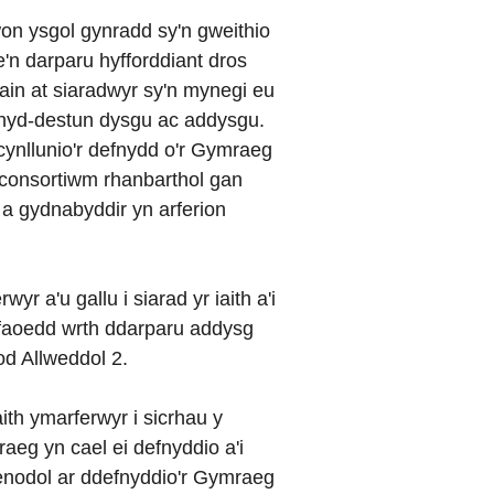
won ysgol gynradd sy'n gweithio
n darparu hyfforddiant dros
in at siaradwyr sy'n mynegi eu
ghyd-destun dysgu ac addysgu.
cynllunio'r defnydd o'r Gymraeg
y consortiwm rhanbarthol gan
 gydnabyddir yn arferion
r a'u gallu i siarad yr iaith a'i
faoedd wrth ddarparu addysg
od Allweddol 2.
aith ymarferwyr i sicrhau y
raeg yn cael ei defnyddio a'i
enodol ar ddefnyddio'r Gymraeg