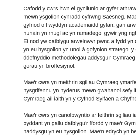
Cafodd y cwrs hwn ei gynllunio ar gyfer athra
mewn ysgolion cynradd cyfrwng Saesneg. Mae'
gyfnod o flwyddyn academaidd gyfan, gan arwa
hunain yn rhugl ac yn ramadegol gywir yng n
Ei nod yw datblygu arweinwyr pwnc a fydd yn 
yn eu hysgolion yn unol â gofynion strategol 
ddefnyddio methodolegau addysgu'r Gymraeg a
gorau yn broffesiynol.
Mae'r cwrs yn meithrin sgiliau Cymraeg ymarferwy
hysgrifennu yn hyderus mewn gwahanol sefyll
Cymraeg ail iaith yn y Cyfnod Sylfaen a Chyfn
Mae'r cwrs yn canolbwyntio ar feithrin sgiliau i
byddant yn gallu datblygu'r ffordd y mae'r Gym
haddysgu yn eu hysgolion. Mae'n edrych yn b