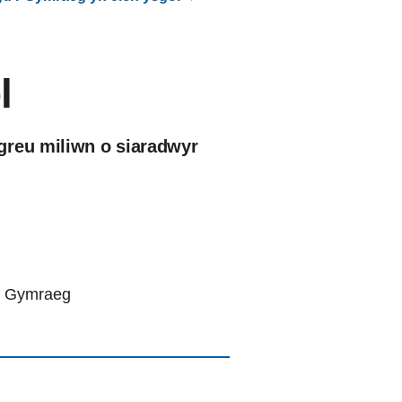
l
greu miliwn o siaradwyr
th Gymraeg