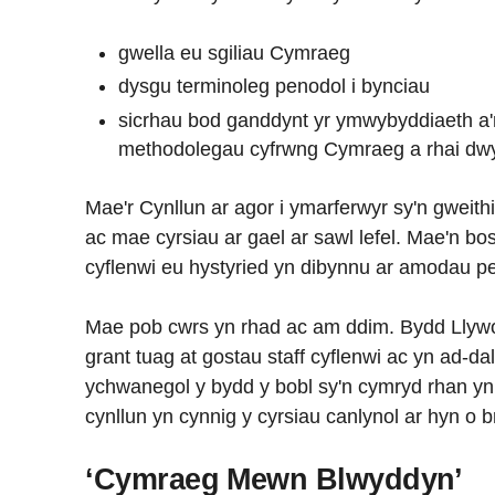
gwella eu sgiliau Cymraeg
dysgu terminoleg penodol i bynciau
sicrhau bod ganddynt yr ymwybyddiaeth a'r
methodolegau cyfrwng Cymraeg a rhai dwy
Mae'r Cynllun ar agor i ymarferwyr sy'n gweit
ac mae cyrsiau ar gael ar sawl lefel. Mae'n bosi
cyflenwi eu hystyried yn dibynnu ar amodau p
Mae pob cwrs yn rhad ac am ddim. Bydd Llywo
grant tuag at gostau staff cyflenwi ac yn ad-da
ychwanegol y bydd y bobl sy'n cymryd rhan yn 
cynllun yn cynnig y cyrsiau canlynol ar hyn o b
‘Cymraeg Mewn Blwyddyn’