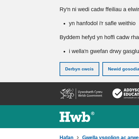
Ry'n ni wedi cadw ffeiliau a elwi
yn hanfodol i'r safle weithio
Byddem hefyd yn hoffi cadw rhai 
i wella'n gwefan drwy gasgl
Derbyn cwcis
Newid gosodi
Neidio
i'r
prif
gynnwy
Hafan
Gwella ysgolion ac arwe