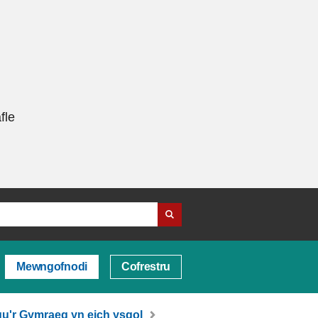
fle
Mewngofnodi
Cofrestru
gu'r Gymraeg yn eich ysgol