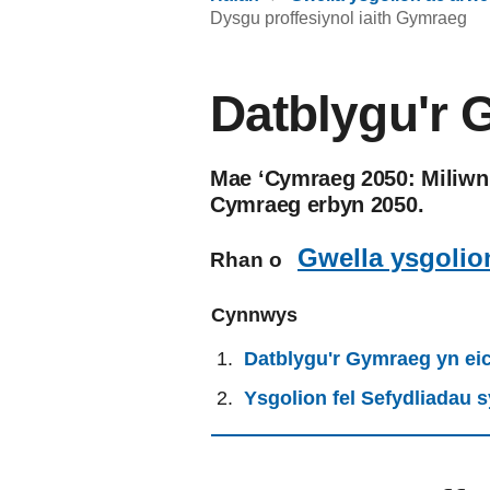
Dysgu proffesiynol iaith Gymraeg
Datblygu'r 
Mae ‘Cymraeg 2050: Miliwn 
Cymraeg erbyn 2050.
Gwella ysgolio
Rhan o
Cynnwys
Datblygu'r Gymraeg yn ei
Ysgolion fel Sefydliadau 