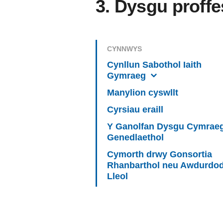
3. Dysgu proffe
CYNNWYS
Cynllun Sabothol Iaith
Gymraeg
Manylion cyswllt
Cyrsiau eraill
Y Ganolfan Dysgu Cymrae
Genedlaethol
Cymorth drwy Gonsortia
Rhanbarthol neu Awdurdo
Lleol