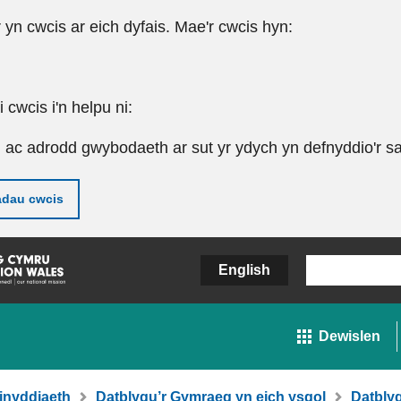
r yn cwcis ar eich dyfais. Mae'r cwcis hyn:
cwcis i'n helpu ni:
u ac adrodd gwybodaeth ar sut yr ydych yn defnyddio'r sa
adau cwcis
English
Dewislen
inyddiaeth
Datblygu’r Gymraeg yn eich ysgol
Datbly