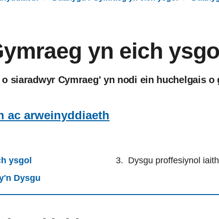
Gymraeg yn eich ysgo
o siaradwyr Cymraeg' yn nodi ein huchelgais o 
n ac arweinyddiaeth
ch ysgol
Dysgu proffesiynol iai
sy'n Dysgu