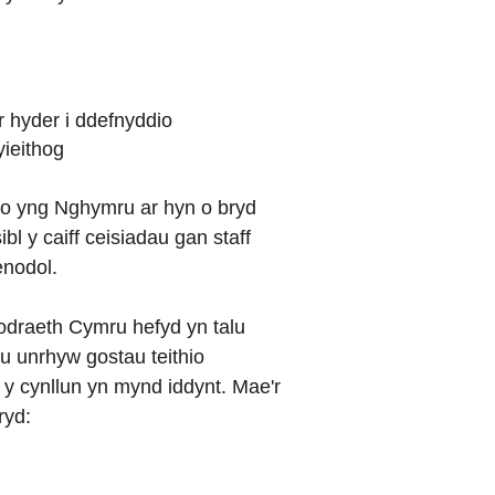
 hyder i ddefnyddio
ieithog
hio yng Nghymru ar hyn o bryd
bl y caiff ceisiadau gan staff
enodol.
draeth Cymru hefyd yn talu
lu unrhyw gostau teithio
y cynllun yn mynd iddynt. Mae'r
ryd: