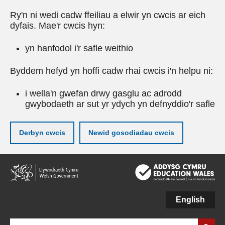
Ry'n ni wedi cadw ffeiliau a elwir yn cwcis ar eich
dyfais. Mae'r cwcis hyn:
yn hanfodol i'r safle weithio
Byddem hefyd yn hoffi cadw rhai cwcis i'n helpu ni:
i wella'n gwefan drwy gasglu ac adrodd
gwybodaeth ar sut yr ydych yn defnyddio'r safle
Derbyn cwcis
Newid gosodiadau cwcis
Neidio
i'r
prif
gynnwy
English