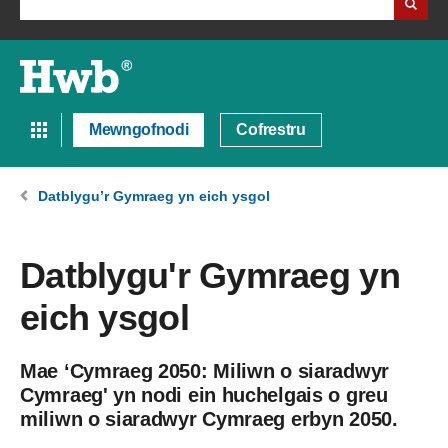
Mewngofnodi
Cofrestru
Datblygu’r Gymraeg yn eich ysgol
Datblygu'r Gymraeg yn
eich ysgol
Mae ‘Cymraeg 2050: Miliwn o siaradwyr
Cymraeg' yn nodi ein huchelgais o greu
miliwn o siaradwyr Cymraeg erbyn 2050.