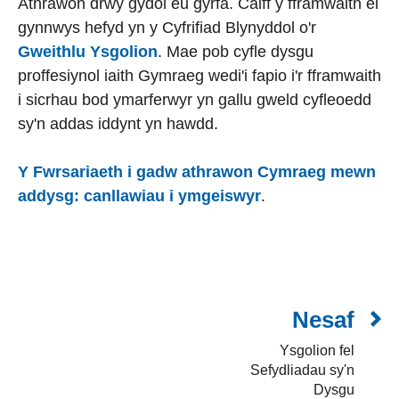
Athrawon drwy gydol eu gyrfa. Caiff y fframwaith ei
gynnwys hefyd yn y Cyfrifiad Blynyddol o'r
Gweithlu Ysgolion
. Mae pob cyfle dysgu
proffesiynol iaith Gymraeg wedi'i fapio i'r fframwaith
i sicrhau bod ymarferwyr yn gallu gweld cyfleoedd
sy'n addas iddynt yn hawdd.
Y Fwrsariaeth i gadw athrawon Cymraeg mewn
addysg: canllawiau i ymgeiswyr
.
Nesaf
Ysgolion fel
Sefydliadau sy'n
Dysgu