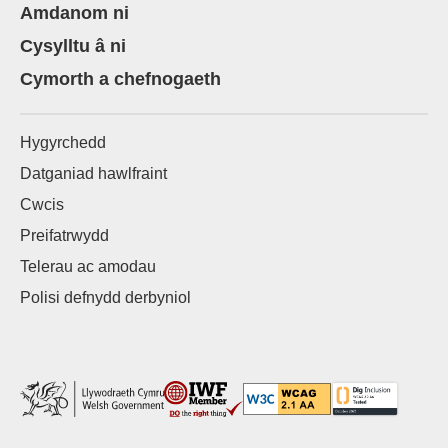
Amdanom ni
Cysylltu â ni
Cymorth a chefnogaeth
Hygyrchedd
Datganiad hawlfraint
Cwcis
Preifatrwydd
Telerau ac amodau
Polisi defnydd derbyniol