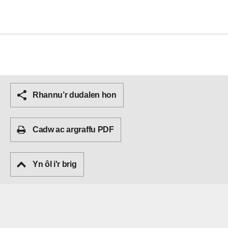
Rhannu’r dudalen hon
Cadw ac argraffu PDF
Yn ôl i'r brig