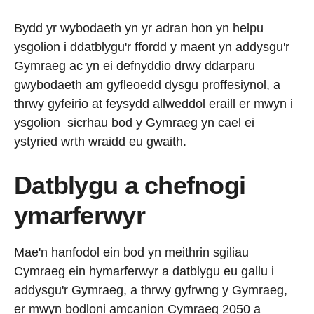
Bydd yr wybodaeth yn yr adran hon yn helpu
ysgolion i ddatblygu'r ffordd y maent yn addysgu'r
Gymraeg ac yn ei defnyddio drwy ddarparu
gwybodaeth am gyfleoedd dysgu proffesiynol, a
thrwy gyfeirio at feysydd allweddol eraill er mwyn i
ysgolion sicrhau bod y Gymraeg yn cael ei
ystyried wrth wraidd eu gwaith.
Datblygu a chefnogi
ymarferwyr
Mae'n hanfodol ein bod yn meithrin sgiliau
Cymraeg ein hymarferwyr a datblygu eu gallu i
addysgu'r Gymraeg, a thrwy gyfrwng y Gymraeg,
er mwyn bodloni amcanion Cymraeg 2050 a