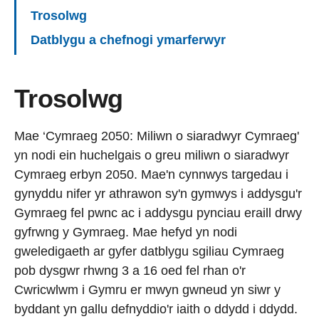
Trosolwg
Datblygu a chefnogi ymarferwyr
Trosolwg
Mae ‘Cymraeg 2050: Miliwn o siaradwyr Cymraeg'
yn nodi ein huchelgais o greu miliwn o siaradwyr
Cymraeg erbyn 2050. Mae'n cynnwys targedau i
gynyddu nifer yr athrawon sy'n gymwys i addysgu'r
Gymraeg fel pwnc ac i addysgu pynciau eraill drwy
gyfrwng y Gymraeg. Mae hefyd yn nodi
gweledigaeth ar gyfer datblygu sgiliau Cymraeg
pob dysgwr rhwng 3 a 16 oed fel rhan o'r
Cwricwlwm i Gymru er mwyn gwneud yn siwr y
byddant yn gallu defnyddio'r iaith o ddydd i ddydd.