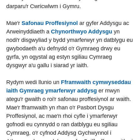
darparu'r Cwricwlwm i Gymru.
Mae'r
Safonau Proffesiynol
ar gyfer Addysgu ac
Arweinyddiaeth a
Chynorthwyo Addysgu
yn
nodi'r disgwyliad y bydd ymarferwyr yn datblygu eu
gwybodaeth a'u defnydd o'r Gymraeg drwy eu
gyrfa, yn ogystal ag estyn sgiliau Cymraeg
dysgwyr a'u gallu i siarad yr iaith.
Rydym wedi llunio un
Fframwaith cymwyseddau
iaith Gymraeg ymarferwyr addysg
er mwyn
ategu'r gwaith o roi'r safonau proffesiynol ar waith.
Mae'r fframwaith yn rhan o'r Pasbort Dysgu
Proffesiynol, ac mae'n rhoi cyfle i ymarferwyr
gofnodi eu cynnydd o ran datblygu eu sgiliau
Cymraeg, o'r cyfnod Addysg Gychwynnol i