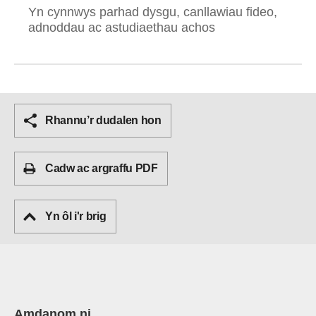
Yn cynnwys parhad dysgu, canllawiau fideo,
adnoddau ac astudiaethau achos
Rhannu’r dudalen hon
Cadw ac argraffu PDF
Yn ôl i'r brig
Amdanom ni