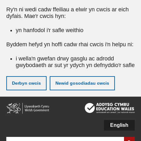
Ry'n ni wedi cadw ffeiliau a elwir yn cwcis ar eich
dyfais. Mae'r cwcis hyn:
yn hanfodol i'r safle weithio
Byddem hefyd yn hoffi cadw rhai cwcis i'n helpu ni:
i wella'n gwefan drwy gasglu ac adrodd
gwybodaeth ar sut yr ydych yn defnyddio'r safle
Derbyn cwcis
Newid gosodiadau cwcis
Neidio
i'r
prif
gynnwy
English