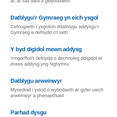
ac ar sail data a gwybodaeth
Datblygu’r Gymraeg yn eich ysgol
Cefnogaeth i ysgolion ddatblygu addysgu’r
Gymraeg a defnydd o'r iaith
Y byd digidol mewn addysg
Ymgorffori'r defnydd o dechnoleg ddigidol ar
draws addysg yng Nghymru
Datblygu arweinwyr
Mynediad i ystod o wybodaeth ar gyfer uwch
arweinwyr a phenaethiaid
Parhad dysgu