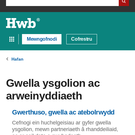
Mewngofnodi
Cofrestru
Hafan
Gwella ysgolion ac
arweinyddiaeth
Gwerthuso, gwella ac atebolrwydd
Cefnogi ein huchelgeisiau ar gyfer gwella
ysgolion, mewn partneriaeth â rhanddeiliaid,