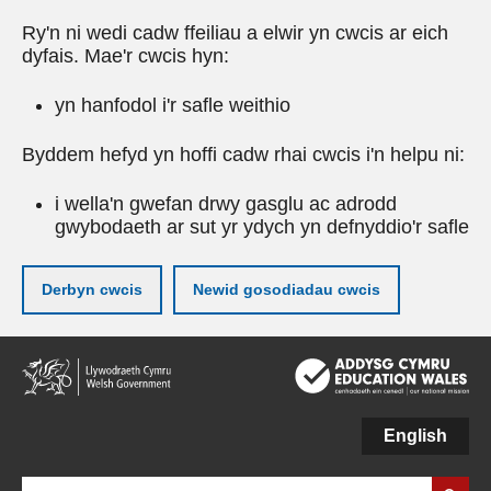
Ry'n ni wedi cadw ffeiliau a elwir yn cwcis ar eich
dyfais. Mae'r cwcis hyn:
yn hanfodol i'r safle weithio
Byddem hefyd yn hoffi cadw rhai cwcis i'n helpu ni:
i wella'n gwefan drwy gasglu ac adrodd
gwybodaeth ar sut yr ydych yn defnyddio'r safle
Derbyn cwcis
Newid gosodiadau cwcis
Neidio
i'r
prif
gynnwy
English