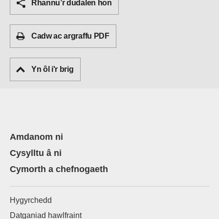
Rhannu’r dudalen hon
Cadw ac argraffu PDF
Yn ôl i'r brig
Amdanom ni
Cysylltu â ni
Cymorth a chefnogaeth
Hygyrchedd
Datganiad hawlfraint