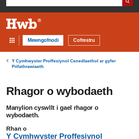
Mewngofnodi
Cofrestru
Y Cymhwyster Proffesiynol Cenedlaethol ar gyfer
Prifathrawiaeth
Rhagor o wybodaeth
Manylion cyswllt i gael rhagor o
wybodaeth.
Rhan o
Y Cymhwyster Proffesiynol