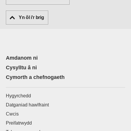
Yn ôl i'r brig
Amdanom ni
Cysylltu â ni
Cymorth a chefnogaeth
Hygyrchedd
Datganiad hawlfraint
Cwcis
Preifatrwydd