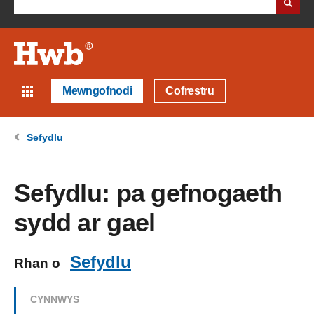
Mewngofnodi
Cofrestru
Sefydlu
Sefydlu: pa gefnogaeth
sydd ar gael
Sefydlu
Rhan o
CYNNWYS