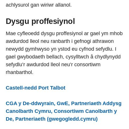
achlysurol gan wiriwr allanol.
Dysgu proffesiynol
Mae cyfleoedd dysgu proffesiynol ar gael ym mhob
awdurdod lleol neu ranbarth i gefnogi athrawon
newydd gymhwyso yn ystod eu cyfnod sefydlu. I
gael gwybodaeth bellach, cysylltwch â chydlynydd
sefydlu’r awdurdod lleol neu’r consortiwm
rhanbarthol.
Castell-nedd Port Talbot
CGA y De-ddwyrain, GwE, Partneriaeth Addysg
Canolbarth Cymru, Consortiwm Canolbarth y
De, Partneriaeth (gwegogledd.cymru)