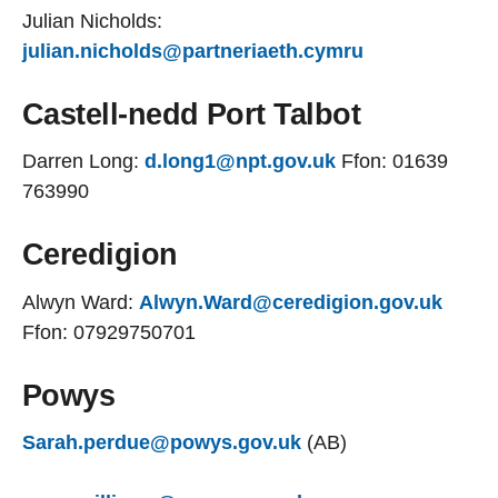
Julian Nicholds:
julian.nicholds@partneriaeth.cymru
Castell-nedd Port Talbot
Darren Long:
d.long1@npt.gov.uk
Ffon: 01639
763990
Ceredigion
Alwyn Ward:
Alwyn.Ward@ceredigion.gov.uk
Ffon: 07929750701
Powys
Sarah.perdue@powys.gov.uk
(AB)