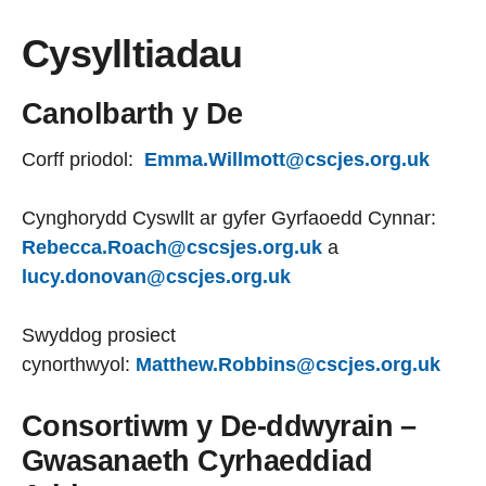
Cysylltiadau
Canolbarth y De
Corff priodol:
Emma.Willmott@cscjes.org.uk
Cynghorydd Cyswllt ar gyfer Gyrfaoedd Cynnar:
Rebecca.Roach@cscsjes.org.uk
a
lucy.donovan@cscjes.org.uk
Swyddog prosiect
cynorthwyol:
Matthew.Robbins@cscjes.org.uk
Consortiwm y De-ddwyrain –
Gwasanaeth Cyrhaeddiad