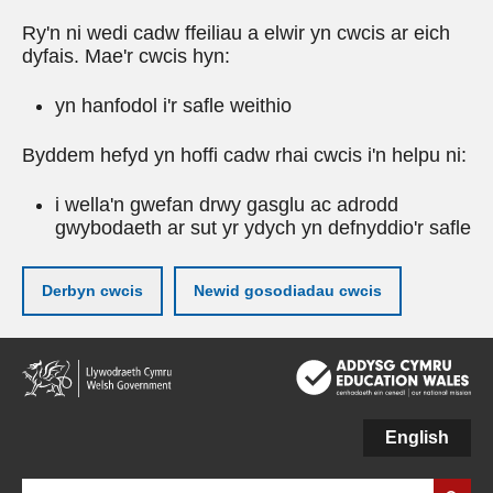
Ry'n ni wedi cadw ffeiliau a elwir yn cwcis ar eich
dyfais. Mae'r cwcis hyn:
yn hanfodol i'r safle weithio
Byddem hefyd yn hoffi cadw rhai cwcis i'n helpu ni:
i wella'n gwefan drwy gasglu ac adrodd
gwybodaeth ar sut yr ydych yn defnyddio'r safle
Derbyn cwcis
Newid gosodiadau cwcis
Neidio
i'r
prif
gynnwy
English