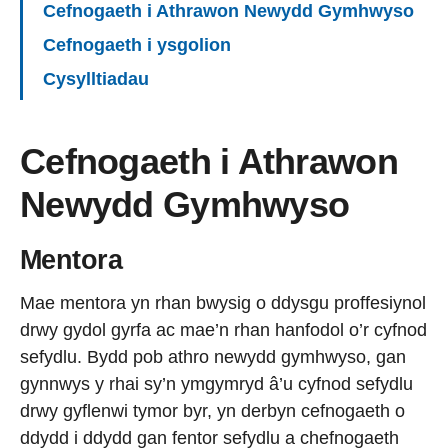
Cefnogaeth i Athrawon Newydd Gymhwyso
Cefnogaeth i ysgolion
Cysylltiadau
Cefnogaeth i Athrawon
Newydd Gymhwyso
Mentora
Mae mentora yn rhan bwysig o ddysgu proffesiynol
drwy gydol gyrfa ac mae’n rhan hanfodol o’r cyfnod
sefydlu. Bydd pob athro newydd gymhwyso, gan
gynnwys y rhai sy’n ymgymryd â’u cyfnod sefydlu
drwy gyflenwi tymor byr, yn derbyn cefnogaeth o
ddydd i ddydd gan fentor sefydlu a chefnogaeth