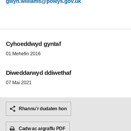
gwyn.williams@powys.gov.uk
Cyhoeddwyd gyntaf
01 Mehefin 2016
Diweddarwyd ddiwethaf
07 Mai 2021
Rhannu’r dudalen hon
Cadw ac argraffu PDF