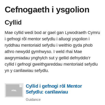
Cefnogaeth i ysgolion
Cyllid
Mae cyllid wedi bod ar gael gan Lywodraeth Cymru
i gefnogi rôl mentor sefydlu i alluogi ysgolion i
ryddhau mentoriaid sefydlu i weithio gyda phob
athro newydd gymhwyso. I weld rhai Mae
awgrymiadau ynghylch sut y gellid defnyddio’r
cyllid i gefnogi gweithgareddau mentoriaid sefydlu
yn y canllawiau sefydlu.
Cyllid i gefnogi rôl Mentor
Sefydlu: canllawiau
Guidance