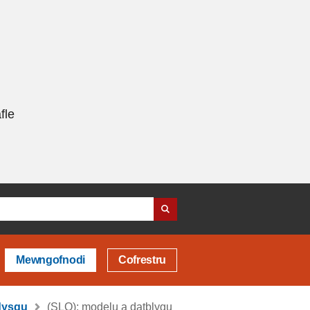
fle
Mewngofnodi
Cofrestru
 dysgu
(SLO): modelu a datblygu