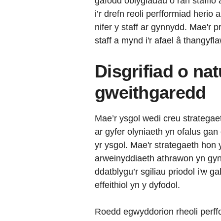
gafodd oblygiadau o ran staffio
i’r drefn reoli perfformiad herio
nifer y staff ar gynnydd. Mae'r 
staff a mynd i'r afael â thangyfl
Disgrifiad o nat
gweithgaredd
Mae’r ysgol wedi creu strategaet
ar gyfer olyniaeth yn ofalus ga
yr ysgol. Mae'r strategaeth hon 
arweinyddiaeth athrawon yn gynn
ddatblygu’r sgiliau priodol i'w g
effeithiol yn y dyfodol.
Roedd egwyddorion rheoli perffo