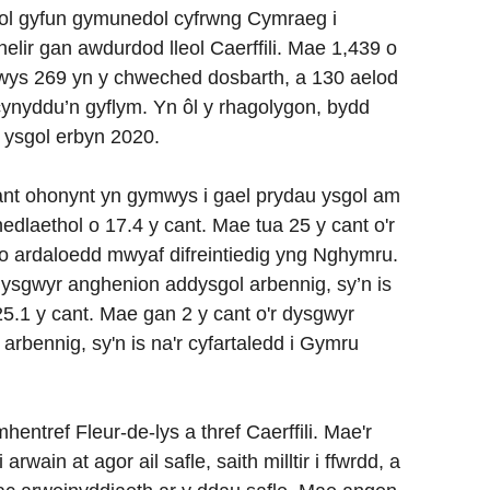
l gyfun gymunedol cyfrwng Cymraeg i
elir gan awdurdod lleol Caerffili. Mae 1,439 o
wys 269 yn y chweched dosbarth, a 130 aelod
 cynyddu’n gyflym. Yn ôl y rhagolygon, bydd
 ysgol erbyn 2020.
cant ohonynt yn gymwys i gael prydau ysgol am
nedlaethol o 17.4 y cant. Mae tua 25 y cant o'r
 o ardaloedd mwyaf difreintiedig yng Nghymru.
dysgwyr anghenion addysgol arbennig, sy’n is
25.1 y cant. Mae gan 2 y cant o'r dysgwyr
rbennig, sy'n is na'r cyfartaledd i Gymru
entref Fleur-de-lys a thref Caerffili. Mae'r
arwain at agor ail safle, saith milltir i ffwrdd, a