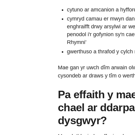
cytuno ar amcanion a hyfford
cymryd camau er mwyn dang
enghraifft drwy arsylwi ar w
penodol i'r gofynion sy'n cae
Rhymni’
gwerthuso a thrafod y cylch 
Mae gan yr uwch dîm arwain olw
cysondeb ar draws y tîm o wert
Pa effaith y ma
chael ar ddarpa
dysgwyr?