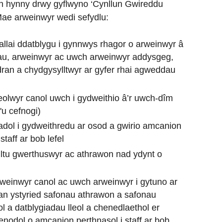
 hynny drwy gyflwyno ‘Cynllun Gwireddu
. Mae arweinwyr wedi sefydlu:
a allai ddatblygu i gynnwys rhagor o arweinwyr â
nau, arweinwyr ac uwch arweinwyr addysgeg,
dran a chydgysylltwyr ar gyfer rhai agweddau
heolwyr canol uwch i gydweithio â’r uwch-dîm
'u cefnogi)
fiadol i gydweithredu ar osod a gwirio amcanion
staff ar bob lefel
ylltu gwerthuswyr ac athrawon nad ydynt o
weinwyr canol ac uwch arweinwyr i gytuno ar
 gan ystyried safonau athrawon a safonau
l a datblygiadau lleol a chenedlaethol er
enodol o amcanion perthnasol i staff ar bob