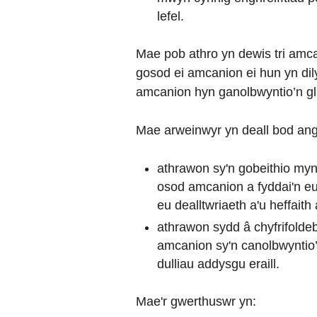
lefel.
Mae pob athro yn dewis tri amca
gosod ei amcanion ei hun yn dily
amcanion hyn ganolbwyntio’n gl
Mae arweinwyr yn deall bod ang
athrawon sy'n gobeithio mynd
osod amcanion a fyddai'n eu
eu dealltwriaeth a'u heffait
athrawon sydd â chyfrifolde
amcanion sy'n canolbwyntio’
dulliau addysgu eraill.
Mae'r gwerthuswr yn: