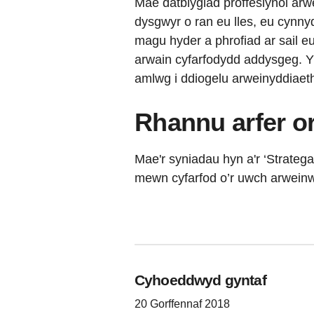
Mae datblygiad proffesiynol arwe
dysgwyr o ran eu lles, eu cynnyd
magu hyder a phrofiad ar sail eu
arwain cyfarfodydd addysgeg. Yn
amlwg i ddiogelu arweinyddiaet
Rhannu arfer o
Mae'r syniadau hyn a'r ‘Strateg
mewn cyfarfod o’r uwch arweinwy
Cyhoeddwyd gyntaf
20 Gorffennaf 2018