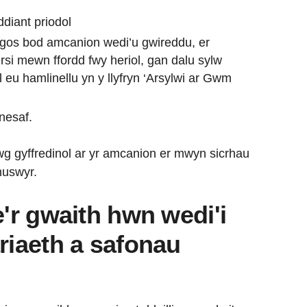
diant priodol
os bod amcanion wedi’u gwireddu, er
ersi mewn ffordd fwy heriol, gan dalu sylw
l eu hamlinellu yn y llyfryn ‘Arsylwi ar Gwm
nesaf.
g gyffredinol ar yr amcanion er mwyn sicrhau
huswyr.
e'r gwaith hwn wedi'i
riaeth a safonau