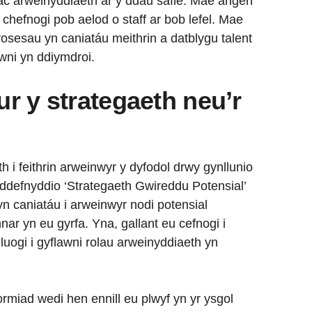
 ac arweinyddiaeth ar y ddau safle. Mae angen
 a chefnogi pob aelod o staff ar bob lefel. Mae
prosesau yn caniatáu meithrin a datblygu talent
awni yn ddiymdroi.
ur y strategaeth neu’r
h i feithrin arweinwyr y dyfodol drwy gynllunio
n ddefnyddio ‘Strategaeth Gwireddu Potensial’
yn caniatáu i arweinwyr nodi potensial
ar yn eu gyrfa. Yna, gallant eu cefnogi i
alluogi i gyflawni rolau arweinyddiaeth yn
rmiad wedi hen ennill eu plwyf yn yr ysgol