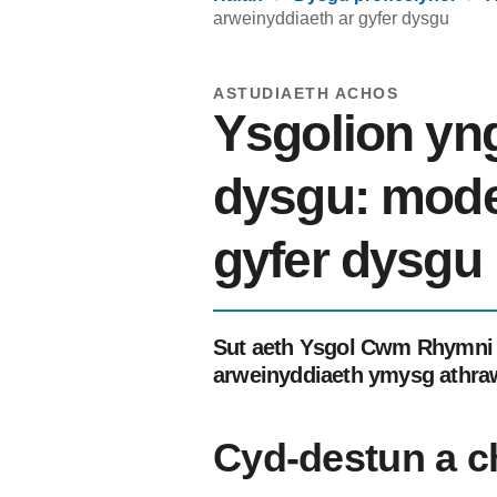
arweinyddiaeth ar gyfer dysgu
ASTUDIAETH ACHOS
Ysgolion yng
dysgu: mode
gyfer dysgu
Sut aeth Ysgol Cwm Rhymni at
arweinyddiaeth ymysg athra
Cyd-destun a c