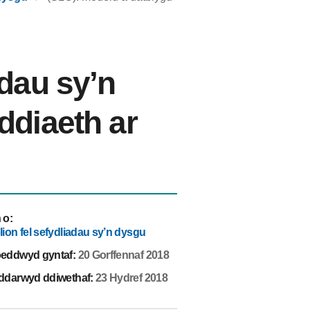
dau sy’n
ddiaeth ar
 o
:
ion fel sefydliadau sy’n dysgu
eddwyd gyntaf:
20 Gorffennaf 2018
ddarwyd ddiwethaf:
23 Hydref 2018