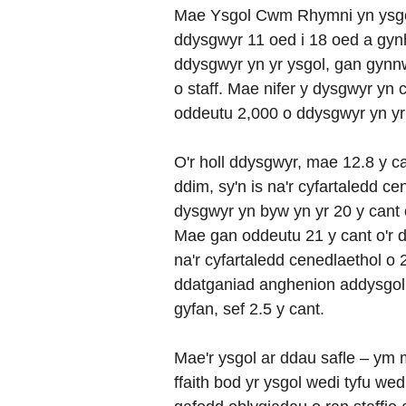
Mae Ysgol Cwm Rhymni yn ysgo
ddysgwyr 11 oed i 18 oed a gynh
ddysgwyr yn yr ysgol, gan gynn
o staff. Mae nifer y dysgwyr yn
oddeutu 2,000 o ddysgwyr yn yr
O'r holl ddysgwyr, mae 12.8 y 
ddim, sy'n is na'r cyfartaledd ce
dysgwyr yn byw yn yr 20 y cant
Mae gan oddeutu 21 y cant o'r 
na'r cyfartaledd cenedlaethol o 
ddatganiad anghenion addysgol a
gyfan, sef 2.5 y cant.
Mae'r ysgol ar ddau safle – ym mh
ffaith bod yr ysgol wedi tyfu wedi 