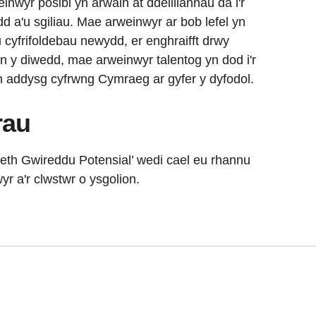
inwyr posibl yn arwain at ddeilliannau da i'r
d a'u sgiliau. Mae arweinwyr ar bob lefel yn
 cyfrifoldebau newydd, er enghraifft drwy
 y diwedd, mae arweinwyr talentog yn dod i'r
h addysg cyfrwng Cymraeg ar gyfer y dyfodol.
rau
aeth Gwireddu Potensial’ wedi cael eu rhannu
r a'r clwstwr o ysgolion.