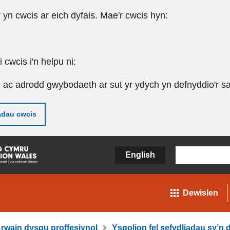
r yn cwcis ar eich dyfais. Mae'r cwcis hyn:
cwcis i'n helpu ni:
u ac adrodd gwybodaeth ar sut yr ydych yn defnyddio'r sa
adau cwcis
English
Dewislen
rwain dysgu proffesiynol
Ysgolion fel sefydliadau sy’n