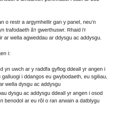
n o restr a argymhellir gan y panel, neu’n
n trafodaeth â'r gwerthuswr. Rhaid i'r
ir ar wella agweddau ar ddysgu ac addysgu.
en i:
 yn uwch ar y raddfa gyflog ddeall yr angen i
 galluogi i ddangos eu gwybodaeth, eu sgiliau,
h ar wella dysgu ac addysgu
bau dysgu ac addysgu ddeall yr angen i osod
n benodol ar eu rôl o ran arwain a datblygu