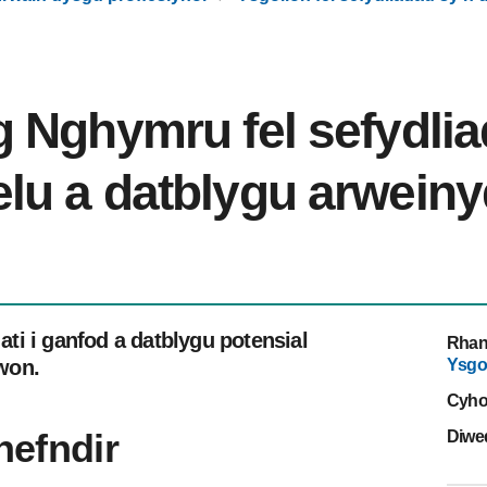
 Nghymru fel sefydlia
lu a datblygu arweiny
i i ganfod a datblygu potensial
Rhan
won.
Ysgol
Cyho
hefndir
Diwe