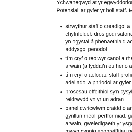
Ychwanegwyd at yr egwyddorion
Potensial’ ar gyfer yr holl staff
strwythur staffio creadigol 
chyfrifoldeb dros godi safo
yn ogystal â phenaethiaid a
addysgol penodol
tîm cryf o reolwyr canol a r
arwain (a fyddai’n eu herio a
tîm cryf o aelodau staff pro
adeiladol a phriodol ar gyfer 
prosesau effeithiol sy'n cys
reidrwydd yn yr un adran
panel cwricwlwm craidd o ar
gynllun rheoli perfformiad,
arwain, gweledigaeth yr ysgo
mwyn cynnig enghreifftiau p