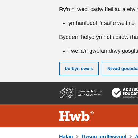
Ry'n ni wedi cadw ffeiliau a elwi
yn hanfodol i'r safle weithio
Byddem hefyd yn hoffi cadw rhai 
i wella'n gwefan drwy gasgl
Derbyn cwcis
Newid gosodi
Neidio
i'r
prif
gynnwy
Hafan
Dysgu proffesiynol
A