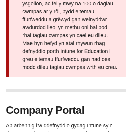
ysgolion, ac felly mwy na 100 o dagiau
cwmpas ar y rôl, bydd eitemau
ffurfweddu a grëwyd gan weinyddwr
awdurdod lleol yn methu oni bai bod
rhai tagiau cwmpas yn cael eu dileu.
Mae hyn hefyd yn atal rhywun rhag
defnyddio porth Intune for Education i
greu eitemau ffurfweddu gan nad oes
modd dileu tagiau cwmpas wrth eu creu.
Company Portal
Ap arbennig i’w ddefnyddio gydag Intune sy’n