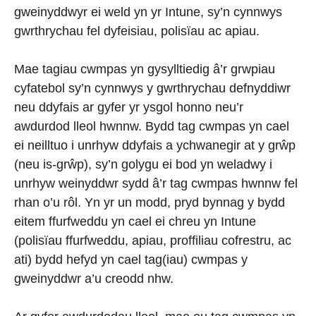
gweinyddwyr ei weld yn yr Intune, sy’n cynnwys
gwrthrychau fel dyfeisiau, polisïau ac apiau.
Mae tagiau cwmpas yn gysylltiedig â’r grwpiau
cyfatebol sy’n cynnwys y gwrthrychau defnyddiwr
neu ddyfais ar gyfer yr ysgol honno neu’r
awdurdod lleol hwnnw. Bydd tag cwmpas yn cael
ei neilltuo i unrhyw ddyfais a ychwanegir at y grŵp
(neu is-grŵp), sy’n golygu ei bod yn weladwy i
unrhyw weinyddwr sydd â’r tag cwmpas hwnnw fel
rhan o’u rôl. Yn yr un modd, pryd bynnag y bydd
eitem ffurfweddu yn cael ei chreu yn Intune
(polisïau ffurfweddu, apiau, proffiliau cofrestru, ac
ati) bydd hefyd yn cael tag(iau) cwmpas y
gweinyddwr a’u creodd nhw.