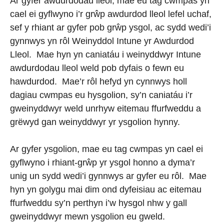
Ar gyfer awdurdodau lleol, mae eu tag cwmpas yn
cael ei gyflwyno i’r grŵp awdurdod lleol lefel uchaf,
sef y rhiant ar gyfer pob grŵp ysgol, ac sydd wedi’i
gynnwys yn rôl Weinyddol Intune yr Awdurdod
Lleol. Mae hyn yn caniatáu i weinyddwyr Intune
awdurdodau lleol weld pob dyfais o fewn eu
hawdurdod. Mae’r rôl hefyd yn cynnwys holl
dagiau cwmpas eu hysgolion, sy’n caniatáu i’r
gweinyddwyr weld unrhyw eitemau ffurfweddu a
grëwyd gan weinyddwyr yr ysgolion hynny.
Ar gyfer ysgolion, mae eu tag cwmpas yn cael ei
gyflwyno i rhiant-grŵp yr ysgol honno a dyma’r
unig un sydd wedi’i gynnwys ar gyfer eu rôl. Mae
hyn yn golygu mai dim ond dyfeisiau ac eitemau
ffurfweddu sy’n perthyn i’w hysgol nhw y gall
gweinyddwyr mewn ysgolion eu gweld.