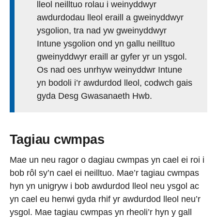
lleol neilltuo rolau i weinyddwyr
awdurdodau lleol eraill a gweinyddwyr
ysgolion, tra nad yw gweinyddwyr
Intune ysgolion ond yn gallu neilltuo
gweinyddwyr eraill ar gyfer yr un ysgol.
Os nad oes unrhyw weinyddwr Intune
yn bodoli i’r awdurdod lleol, codwch gais
gyda Desg Gwasanaeth Hwb.
Tagiau cwmpas
Mae un neu ragor o dagiau cwmpas yn cael ei roi i
bob rôl sy’n cael ei neilltuo. Mae’r tagiau cwmpas
hyn yn unigryw i bob awdurdod lleol neu ysgol ac
yn cael eu henwi gyda rhif yr awdurdod lleol neu’r
ysgol. Mae tagiau cwmpas yn rheoli’r hyn y gall