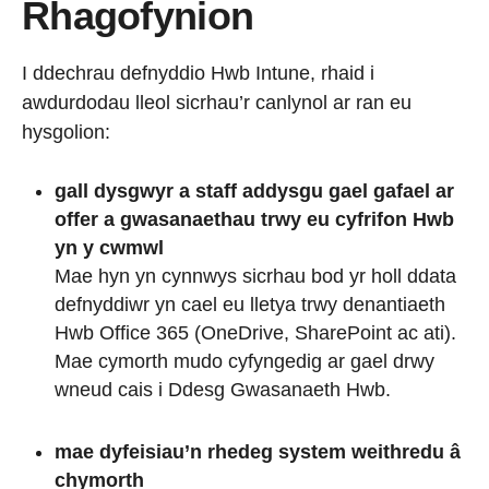
Rhagofynion
I ddechrau defnyddio Hwb Intune, rhaid i
awdurdodau lleol sicrhau’r canlynol ar ran eu
hysgolion:
gall dysgwyr a staff addysgu gael gafael ar
offer a gwasanaethau trwy eu cyfrifon Hwb
yn y cwmwl
Mae hyn yn cynnwys sicrhau bod yr holl ddata
defnyddiwr yn cael eu lletya trwy denantiaeth
Hwb Office 365 (OneDrive, SharePoint ac ati).
Mae cymorth mudo cyfyngedig ar gael drwy
wneud cais i Ddesg Gwasanaeth Hwb.
mae dyfeisiau’n rhedeg system weithredu â
chymorth