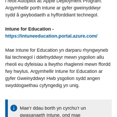
i reoli Autopilot ac Apple Deployment Program.
Argymhellir porth Intune ar gyfer gweinyddwyr
sydd â gwybodaeth a hyfforddiant technegol.
Intune for Education -
https://intuneeducation.portal.azure.com/
Mae Intune for Education yn darparu rhyngwyneb
llai technegol i ddefnyddwyr mewn ysgolion allu
rheoli eu dyfeisiau a llwytho rhaglenni mewn ffordd
fwy hwylus. Argymhellir Intune for Education ar
gyfer Gweinyddwyr Hwb ysgolion sydd angen
swyddogaethau cyfyngedig yn unig.
Mae’r ddau borth yn cyrchu’r un
gwasanaeth Intune, ond mae