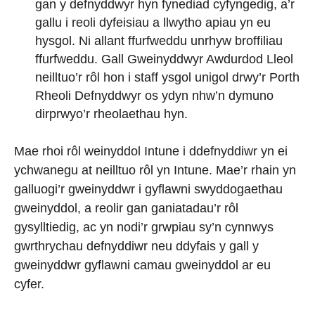
gan y defnyddwyr hyn fynediad cyfyngedig, a’r
gallu i reoli dyfeisiau a llwytho apiau yn eu
hysgol. Ni allant ffurfweddu unrhyw broffiliau
ffurfweddu. Gall Gweinyddwyr Awdurdod Lleol
neilltuo’r rôl hon i staff ysgol unigol drwy’r Porth
Rheoli Defnyddwyr os ydyn nhw’n dymuno
dirprwyo’r rheolaethau hyn.
Mae rhoi rôl weinyddol Intune i ddefnyddiwr yn ei
ychwanegu at neilltuo rôl yn Intune. Mae’r rhain yn
galluogi’r gweinyddwr i gyflawni swyddogaethau
gweinyddol, a reolir gan ganiatadau’r rôl
gysylltiedig, ac yn nodi’r grwpiau sy’n cynnwys
gwrthrychau defnyddiwr neu ddyfais y gall y
gweinyddwr gyflawni camau gweinyddol ar eu
cyfer.