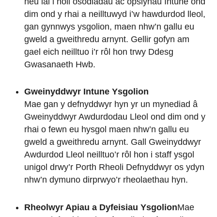
neu lai i holl osodiadau ac opsiynau Intune ond
dim ond y rhai a neilltuwyd i’w hawdurdod lleol,
gan gynnwys ysgolion, maen nhw’n gallu eu
gweld a gweithredu arnynt. Gellir gofyn am
gael eich neilltuo i’r rôl hon trwy Ddesg
Gwasanaeth Hwb.
Gweinyddwyr Intune Ysgolion
Mae gan y defnyddwyr hyn yr un mynediad â
Gweinyddwyr Awdurdodau Lleol ond dim ond y
rhai o fewn eu hysgol maen nhw’n gallu eu
gweld a gweithredu arnynt. Gall Gweinyddwyr
Awdurdod Lleol neilltuo’r rôl hon i staff ysgol
unigol drwy’r Porth Rheoli Defnyddwyr os ydyn
nhw’n dymuno dirprwyo’r rheolaethau hyn.
Rheolwyr Apiau a Dyfeisiau Ysgolion
Mae