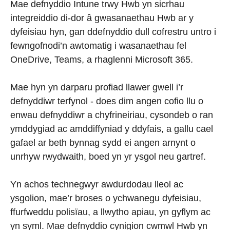
Mae defnyddio Intune trwy Hwb yn sicrhau
integreiddio di-dor â gwasanaethau Hwb ar y
dyfeisiau hyn, gan ddefnyddio dull cofrestru untro i
fewngofnodi’n awtomatig i wasanaethau fel
OneDrive, Teams, a rhaglenni Microsoft 365.
Mae hyn yn darparu profiad llawer gwell i’r
defnyddiwr terfynol - does dim angen cofio llu o
enwau defnyddiwr a chyfrineiriau, cysondeb o ran
ymddygiad ac amddiffyniad y ddyfais, a gallu cael
gafael ar beth bynnag sydd ei angen arnynt o
unrhyw rwydwaith, boed yn yr ysgol neu gartref.
Yn achos technegwyr awdurdodau lleol ac
ysgolion, mae’r broses o ychwanegu dyfeisiau,
ffurfweddu polisïau, a llwytho apiau, yn gyflym ac
yn syml. Mae defnyddio cynigion cwmwl Hwb yn