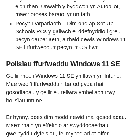
eich rhan. Unwaith y byddwch yn Autopilot,
mae’r broses baratoi yr un fath.
Pecyn Darpariaeth – Dim ond ap Set Up
Schools PCs y gallwch ei ddefnyddio i greu
pecyn darpariaeth, a rhaid dewis Windows 11
SE i ffurfweddu’r pecyn i’r OS hwn.
Polisïau ffurfweddu Windows 11 SE
Gellir rheoli Windows 11 SE yn llawn yn Intune.
Mae wedi’i ffurfweddu’n barod gyda rhai
gosodiadau y gellir eu teilwra ymhellach trwy
bolisïau Intune.
Er hynny, does dim modd newid rhai gosodiadau.
Mae’r rhain yn effeithio ar swyddogaethau
gweinyddu dyfeisiau, fel mynediad at offer