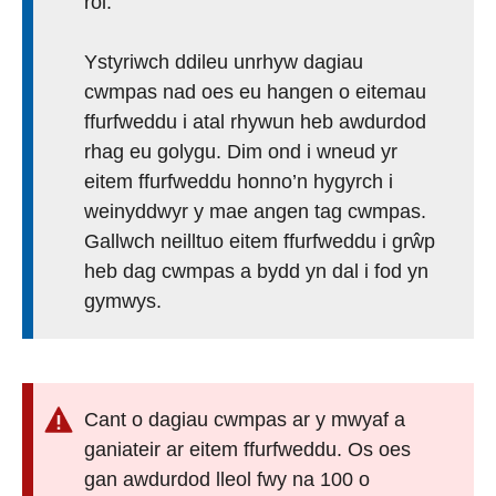
rôl.
Ystyriwch ddileu unrhyw dagiau
cwmpas nad oes eu hangen o eitemau
ffurfweddu i atal rhywun heb awdurdod
rhag eu golygu. Dim ond i wneud yr
eitem ffurfweddu honno’n hygyrch i
weinyddwyr y mae angen tag cwmpas.
Gallwch neilltuo eitem ffurfweddu i grŵp
heb dag cwmpas a bydd yn dal i fod yn
gymwys.
Cant o dagiau cwmpas ar y mwyaf a
ganiateir ar eitem ffurfweddu. Os oes
gan awdurdod lleol fwy na 100 o