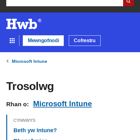
Mewngofnodi
Cofrestru
Microsoft Intune
Trosolwg
Microsoft Intune
Rhan o:
CYNNWYS
Beth yw Intune?