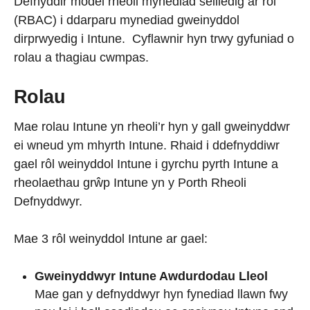
Defnyddir model rheoli mynediad seiliedig ar rôl
(RBAC) i ddarparu mynediad gweinyddol
dirprwyedig i Intune. Cyflawnir hyn trwy gyfuniad o
rolau a thagiau cwmpas.
Rolau
Mae rolau Intune yn rheoli’r hyn y gall gweinyddwr
ei wneud ym mhyrth Intune. Rhaid i ddefnyddiwr
gael rôl weinyddol Intune i gyrchu pyrth Intune a
rheolaethau grŵp Intune yn y Porth Rheoli
Defnyddwyr.
Mae 3 rôl weinyddol Intune ar gael:
Gweinyddwyr Intune Awdurdodau Lleol
Mae gan y defnyddwyr hyn fynediad llawn fwy