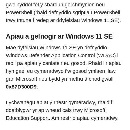
gweinyddol fel y sbardun gorchmynion neu
PowerShell (rhaid defnyddio sgriptiau PowerShell
trwy Intune i redeg ar ddyfeisiau Windows 11 SE).
Apiau a gefnogir ar Windows 11 SE
Mae dyfeisiau Windows 11 SE yn defnyddio
Windows Defender Application Control (WDAC) i
reoli pa apiau y caniateir eu gosod. Rhaid i’r apiau
hyn gael eu cymeradwyo i’w gosod ymlaen llaw
gan Microsoft neu bydd yn methu â chod gwall
0x87D300D9
.
I ychwanegu ap at y rhestr gymeradwy, rhaid i
ddatblygwr yr ap wneud cais trwy Microsoft
Education Support. Am restr o apiau cymeradwy.