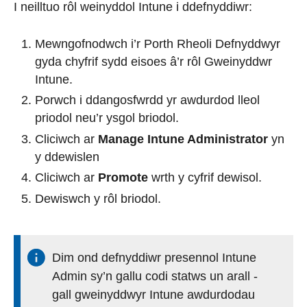
I neilltuo rôl weinyddol Intune i ddefnyddiwr:
Mewngofnodwch i’r Porth Rheoli Defnyddwyr
gyda chyfrif sydd eisoes â’r rôl Gweinyddwr
Intune.
Porwch i ddangosfwrdd yr awdurdod lleol
priodol neu’r ysgol briodol.
Cliciwch ar
Manage Intune Administrator
yn
y ddewislen
Cliciwch ar
Promote
wrth y cyfrif dewisol.
Dewiswch y rôl briodol.
Dim ond defnyddiwr presennol Intune
Admin sy’n gallu codi statws un arall -
gall gweinyddwyr Intune awdurdodau