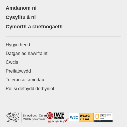
Amdanom ni
Cysylltu â ni
Cymorth a chefnogaeth
Hygyrchedd
Datganiad hawlfraint
Cwcis
Preifatrwydd
Telerau ac amodau
Polisi defnydd derbyniol