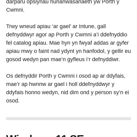
darparu opsiynau hunanwasanaeth yw Porth y
Cwmni.
Trwy wneud apiau ‘ar gael’ ar Intune, gall
defnyddwyr agor ap Porth y Cwmni a’i ddefnyddio
fel catalog apiau. Mae hyn yn fwyaf addas ar gyfer
apiau mwy o faint nad ydynt yn hanfodol, y gellir eu
gosod wedyn pan mae’n gyfleus i’r defnyddiwr.
Os defnyddir Porth y Cwmni i osod ap ar ddyfais,
mae’r ap hwnnw ar gael i holl ddefnyddwyr y
ddyfais honno wedyn, nid dim ond y person sy’n ei
osod.