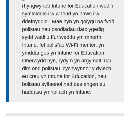
rhyngwyneb Intune for Education wedi’i
symleiddio i’w wneud yn haws i’w
ddefnyddio. Mae hyn yn golygu na fydd
polisïau neu osodiadau datblygedig
sydd wedi’u ffurfweddu ym mhorth
Intune, fel polisïau Wi-Fi menter, yn
ymddangos yn Intune for Education.
Oherwydd hyn, rydym yn argymell mai
dim ond polisïau ‘cychwynnol’ y dylech
eu creu yn Intune for Education, neu
bolisïau sylfaenol nad oes angen eu
haddasu ymhellach yn Intune.