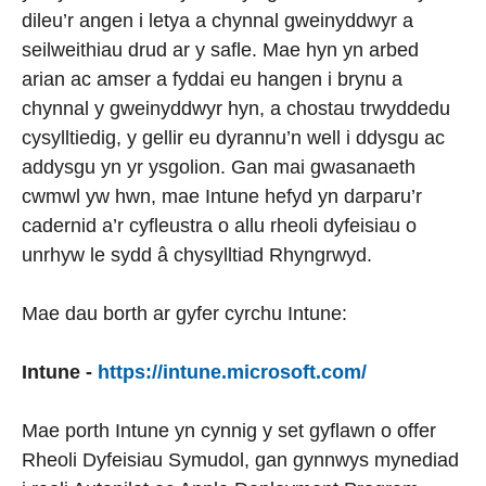
dileu’r angen i letya a chynnal gweinyddwyr a
seilweithiau drud ar y safle. Mae hyn yn arbed
arian ac amser a fyddai eu hangen i brynu a
chynnal y gweinyddwyr hyn, a chostau trwyddedu
cysylltiedig, y gellir eu dyrannu’n well i ddysgu ac
addysgu yn yr ysgolion. Gan mai gwasanaeth
cwmwl yw hwn, mae Intune hefyd yn darparu’r
cadernid a’r cyfleustra o allu rheoli dyfeisiau o
unrhyw le sydd â chysylltiad Rhyngrwyd.
Mae dau borth ar gyfer cyrchu Intune:
Intune -
https://intune.microsoft.com/
Mae porth Intune yn cynnig y set gyflawn o offer
Rheoli Dyfeisiau Symudol, gan gynnwys mynediad