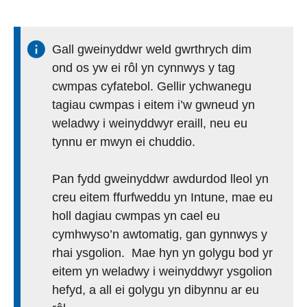
Gall gweinyddwr weld gwrthrych dim
ond os yw ei rôl yn cynnwys y tag
cwmpas cyfatebol. Gellir ychwanegu
tagiau cwmpas i eitem i’w gwneud yn
weladwy i weinyddwyr eraill, neu eu
tynnu er mwyn ei chuddio.
Pan fydd gweinyddwr awdurdod lleol yn
creu eitem ffurfweddu yn Intune, mae eu
holl dagiau cwmpas yn cael eu
cymhwyso’n awtomatig, gan gynnwys y
rhai ysgolion. Mae hyn yn golygu bod yr
eitem yn weladwy i weinyddwyr ysgolion
hefyd, a all ei golygu yn dibynnu ar eu