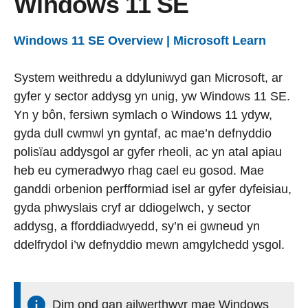
Windows 11 SE
Windows 11 SE Overview | Microsoft Learn
System weithredu a ddyluniwyd gan Microsoft, ar
gyfer y sector addysg yn unig, yw Windows 11 SE.
Yn y bôn, fersiwn symlach o Windows 11 ydyw,
gyda dull cwmwl yn gyntaf, ac mae’n defnyddio
polisïau addysgol ar gyfer rheoli, ac yn atal apiau
heb eu cymeradwyo rhag cael eu gosod. Mae
ganddi orbenion perfformiad isel ar gyfer dyfeisiau,
gyda phwyslais cryf ar ddiogelwch, y sector
addysg, a fforddiadwyedd, sy’n ei gwneud yn
ddelfrydol i’w defnyddio mewn amgylchedd ysgol.
Dim ond gan ailwerthwyr mae Windows