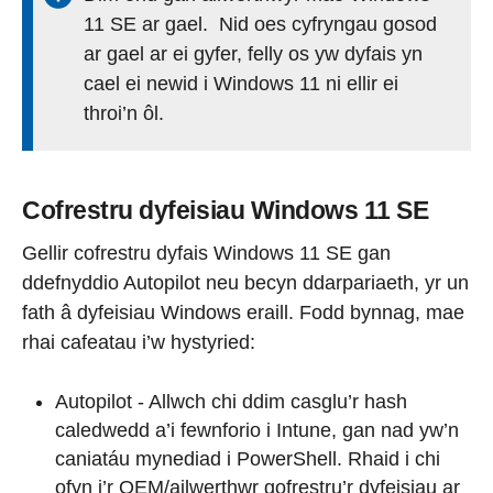
11 SE ar gael. Nid oes cyfryngau gosod
ar gael ar ei gyfer, felly os yw dyfais yn
cael ei newid i Windows 11 ni ellir ei
throi’n ôl.
Cofrestru dyfeisiau Windows 11 SE
Gellir cofrestru dyfais Windows 11 SE gan
ddefnyddio Autopilot neu becyn ddarpariaeth, yr un
fath â dyfeisiau Windows eraill. Fodd bynnag, mae
rhai cafeatau i’w hystyried:
Autopilot - Allwch chi ddim casglu’r hash
caledwedd a’i fewnforio i Intune, gan nad yw’n
caniatáu mynediad i PowerShell. Rhaid i chi
ofyn i’r OEM/ailwerthwr gofrestru’r dyfeisiau ar