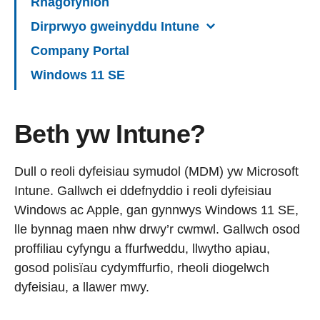
Rhagofynion
Dirprwyo gweinyddu Intune
Company Portal
Windows 11 SE
Beth yw Intune?
Dull o reoli dyfeisiau symudol (MDM) yw Microsoft
Intune. Gallwch ei ddefnyddio i reoli dyfeisiau
Windows ac Apple, gan gynnwys Windows 11 SE,
lle bynnag maen nhw drwy’r cwmwl. Gallwch osod
proffiliau cyfyngu a ffurfweddu, llwytho apiau,
gosod polisïau cydymffurfio, rheoli diogelwch
dyfeisiau, a llawer mwy.