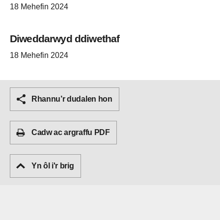
18 Mehefin 2024
Diweddarwyd ddiwethaf
18 Mehefin 2024
Rhannu’r dudalen hon
Cadw ac argraffu PDF
Yn ôl i'r brig