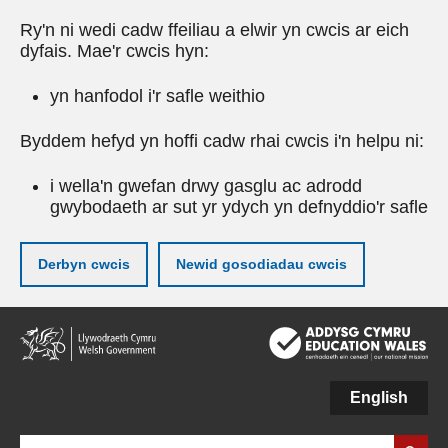
Ry'n ni wedi cadw ffeiliau a elwir yn cwcis ar eich
dyfais. Mae'r cwcis hyn:
yn hanfodol i'r safle weithio
Byddem hefyd yn hoffi cadw rhai cwcis i'n helpu ni:
i wella'n gwefan drwy gasglu ac adrodd
gwybodaeth ar sut yr ydych yn defnyddio'r safle
Derbyn cwcis
Newid gosodiadau cwcis
Neidio
i'r
prif
gynnwy
English