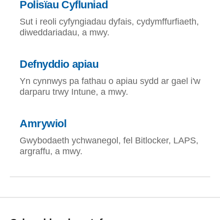
Polisïau Cyfluniad
Sut i reoli cyfyngiadau dyfais, cydymffurfiaeth,
diweddariadau, a mwy.
Defnyddio apiau
Yn cynnwys pa fathau o apiau sydd ar gael i'w
darparu trwy Intune, a mwy.
Amrywiol
Gwybodaeth ychwanegol, fel Bitlocker, LAPS,
argraffu, a mwy.