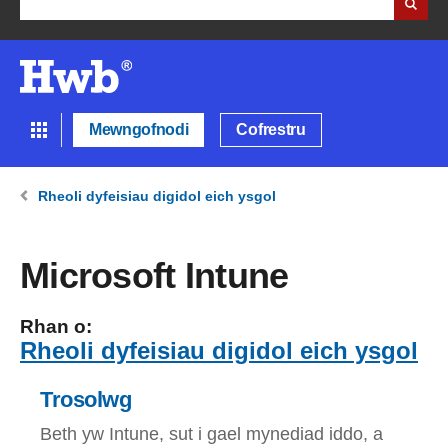
Mewngofnodi
Cofrestru
Rheoli dyfeisiau digidol eich ysgol
Microsoft Intune
Rhan o:
Rheoli dyfeisiau digidol eich ysgol
Trosolwg
Beth yw Intune, sut i gael mynediad iddo, a