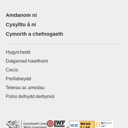
Amdanom ni
Cysylltu â ni
Cymorth a chefnogaeth
Hygyrchedd
Datganiad hawlfraint
Cwcis
Preifatrwydd
Telerau ac amodau
Polisi defnydd derbyniol