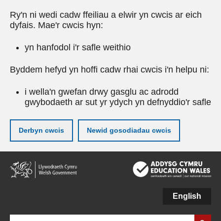
Ry'n ni wedi cadw ffeiliau a elwir yn cwcis ar eich
dyfais. Mae'r cwcis hyn:
yn hanfodol i'r safle weithio
Byddem hefyd yn hoffi cadw rhai cwcis i'n helpu ni:
i wella'n gwefan drwy gasglu ac adrodd
gwybodaeth ar sut yr ydych yn defnyddio'r safle
Derbyn cwcis
Newid gosodiadau cwcis
Neidio
i'r
prif
gynnwy
English