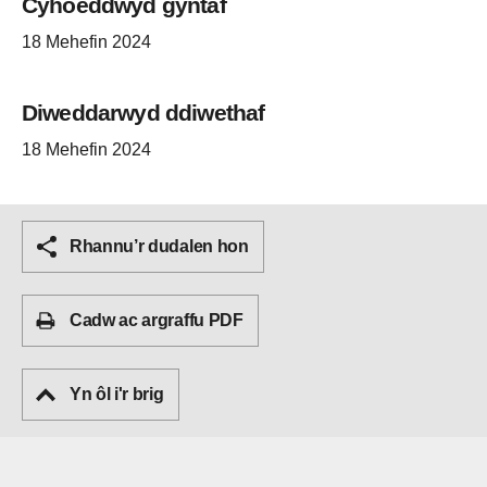
Cyhoeddwyd gyntaf
18 Mehefin 2024
Diweddarwyd ddiwethaf
18 Mehefin 2024
Rhannu’r dudalen hon
Cadw ac argraffu PDF
Yn ôl i'r brig