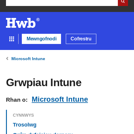
Mewngofnodi
Cofrestru
Microsoft Intune
Grwpiau Intune
Microsoft Intune
Rhan o:
CYNNWYS
Trosolwg