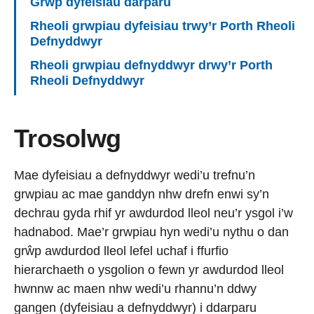
Grŵp dyfeisiau darparu
Rheoli grwpiau dyfeisiau trwy’r Porth Rheoli
Defnyddwyr
Rheoli grwpiau defnyddwyr drwy’r Porth
Rheoli Defnyddwyr
Trosolwg
Mae dyfeisiau a defnyddwyr wedi’u trefnu’n
grwpiau ac mae ganddyn nhw drefn enwi sy’n
dechrau gyda rhif yr awdurdod lleol neu’r ysgol i’w
hadnabod. Mae’r grwpiau hyn wedi’u nythu o dan
grŵp awdurdod lleol lefel uchaf i ffurfio
hierarchaeth o ysgolion o fewn yr awdurdod lleol
hwnnw ac maen nhw wedi’u rhannu’n ddwy
gangen (dyfeisiau a defnyddwyr) i ddarparu