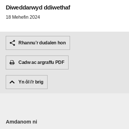
Diweddarwyd ddiwethaf
18 Mehefin 2024
Rhannu’r dudalen hon
Cadw ac argraffu PDF
Yn ôl i'r brig
Amdanom ni