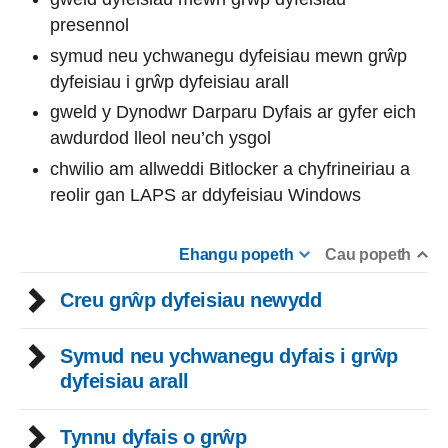
presennol
symud neu ychwanegu dyfeisiau mewn grŵp
dyfeisiau i grŵp dyfeisiau arall
gweld y Dynodwr Darparu Dyfais ar gyfer eich
awdurdod lleol neu’ch ysgol
chwilio am allweddi Bitlocker a chyfrineiriau a
reolir gan LAPS ar ddyfeisiau Windows
Ehangu popeth
Cau popeth
Creu grŵp dyfeisiau newydd
Symud neu ychwanegu dyfais i grŵp
dyfeisiau arall
Tynnu dyfais o grŵp