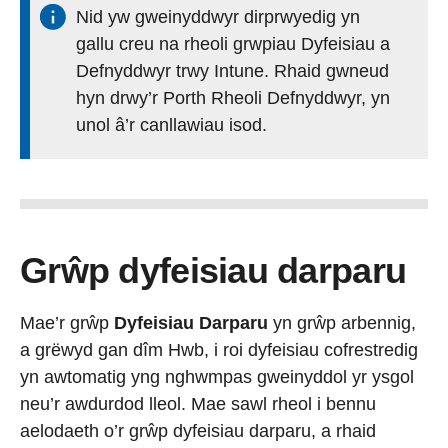
Nid yw gweinyddwyr dirprwyedig yn
gallu creu na rheoli grwpiau Dyfeisiau a
Defnyddwyr trwy Intune. Rhaid gwneud
hyn drwy’r Porth Rheoli Defnyddwyr, yn
unol â’r canllawiau isod.
Grŵp dyfeisiau darparu
Mae’r grŵp
Dyfeisiau Darparu
yn grŵp arbennig,
a grëwyd gan dîm Hwb, i roi dyfeisiau cofrestredig
yn awtomatig yng nghwmpas gweinyddol yr ysgol
neu’r awdurdod lleol. Mae sawl rheol i bennu
aelodaeth o’r grŵp dyfeisiau darparu, a rhaid