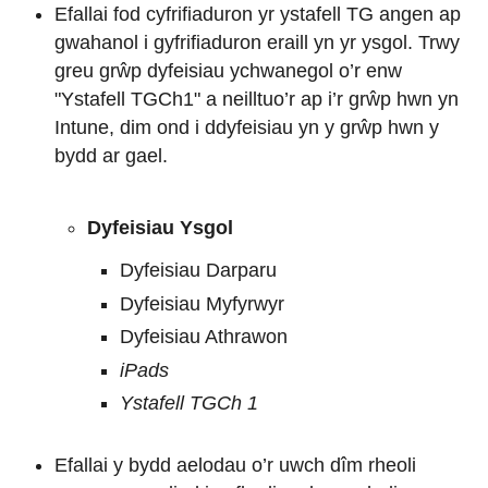
Efallai fod cyfrifiaduron yr ystafell TG angen ap
gwahanol i gyfrifiaduron eraill yn yr ysgol. Trwy
greu grŵp dyfeisiau ychwanegol o’r enw
"Ystafell TGCh1" a neilltuo’r ap i’r grŵp hwn yn
Intune, dim ond i ddyfeisiau yn y grŵp hwn y
bydd ar gael.
Dyfeisiau Ysgol
Dyfeisiau Darparu
Dyfeisiau Myfyrwyr
Dyfeisiau Athrawon
iPads
Ystafell TGCh 1
Efallai y bydd aelodau o’r uwch dîm rheoli