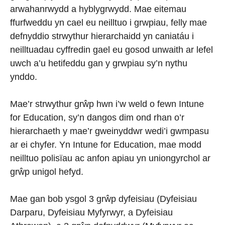
arwahanrwydd a hyblygrwydd. Mae eitemau
ffurfweddu yn cael eu neilltuo i grwpiau, felly mae
defnyddio strwythur hierarchaidd yn caniatáu i
neilltuadau cyffredin gael eu gosod unwaith ar lefel
uwch a’u hetifeddu gan y grwpiau sy’n nythu
ynddo.
Mae’r strwythur grŵp hwn i’w weld o fewn Intune
for Education, sy’n dangos dim ond rhan o’r
hierarchaeth y mae’r gweinyddwr wedi’i gwmpasu
ar ei chyfer. Yn Intune for Education, mae modd
neilltuo polisïau ac anfon apiau yn uniongyrchol ar
grŵp unigol hefyd.
Mae gan bob ysgol 3 grŵp dyfeisiau (Dyfeisiau
Darparu, Dyfeisiau Myfyrwyr, a Dyfeisiau