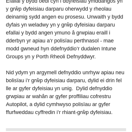
Efallai y bydd oedi cyn i ddyfeisiau ymddangos yn
y grŵp dyfeisiau darparu oherwydd y rheolau
deinamig sydd angen eu prosesu. Unwaith y bydd
dyfais yn weladwy yn y grŵp dyfeisiau darparu
efallai y bydd angen ymuno â grwpiau eraill i
dderbyn yr apiau a’r polisïau perthnasol - mae
modd gwneud hyn ddefnyddio’r dudalen Intune
Groups yn y Porth Rheoli Defnyddwyr.
Nid ydym yn argymell defnyddio unrhyw apiau neu
bolisïau i’r grŵp dyfeisiau darparu, dylid ei drin fel
lle ar gyfer dyfeisiau yn unig. Dylid defnyddio
grwpiau ar wahân ar gyfer proffiliau cofrestru
Autopilot, a dylid cymhwyso polisïau ar gyfer
ffurfweddau cyffredin i’r rhiant-grŵp dyfeisiau.