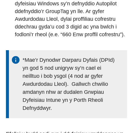
dyfeisiau Windows sy’n defnyddio Autopilot
ddefnyddio’r GroupTag yn lle. Ar gyfer
Awdurdodau Lleol, dylai proffiliau cofrestru
ddechrau gyda’u cod 3 digid ac yna bwlch i
fodloni’r rheol (e.e. “660 Enw proffil cofrestru”).
*Mae’r Dynodwr Darparu Dyfais (DPId)
yn god 5 nod unigryw sy’n cael ei
neilltuo i bob ysgol (4 nod ar gyfer
Awdurdodau Lleol). Gallwch chwilio
amdanyn nhw ar dudalen Grwpiau
Dyfeisiau Intune yn y Porth Rheoli
Defnyddwyr.