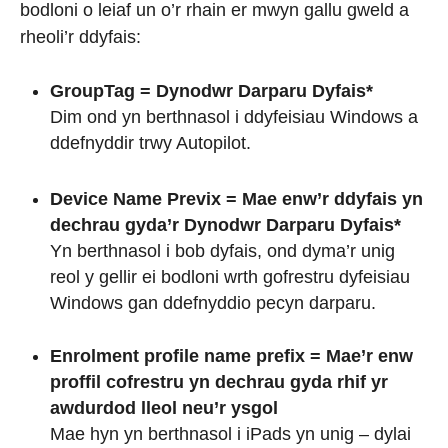
bodloni o leiaf un o’r rhain er mwyn gallu gweld a
rheoli’r ddyfais:
GroupTag = Dynodwr Darparu Dyfais*
Dim ond yn berthnasol i ddyfeisiau Windows a
ddefnyddir trwy Autopilot.
Device Name Previx = Mae enw’r ddyfais yn
dechrau gyda’r Dynodwr Darparu Dyfais*
Yn berthnasol i bob dyfais, ond dyma’r unig
reol y gellir ei bodloni wrth gofrestru dyfeisiau
Windows gan ddefnyddio pecyn darparu.
Enrolment profile name prefix = Mae’r enw
proffil cofrestru yn dechrau gyda rhif yr
awdurdod lleol neu’r ysgol
Mae hyn yn berthnasol i iPads yn unig – dylai