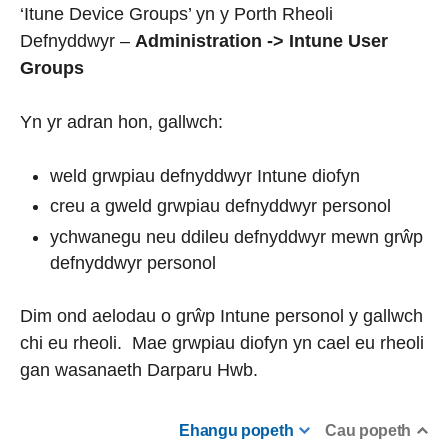
‘Itune Device Groups’ yn y Porth Rheoli
Defnyddwyr –
Administration -> Intune User
Groups
Yn yr adran hon, gallwch:
weld grwpiau defnyddwyr Intune diofyn
creu a gweld grwpiau defnyddwyr personol
ychwanegu neu ddileu defnyddwyr mewn grŵp
defnyddwyr personol
Dim ond aelodau o grŵp Intune personol y gallwch
chi eu rheoli. Mae grwpiau diofyn yn cael eu rheoli
gan wasanaeth Darparu Hwb.
Ehangu popeth
Cau popeth