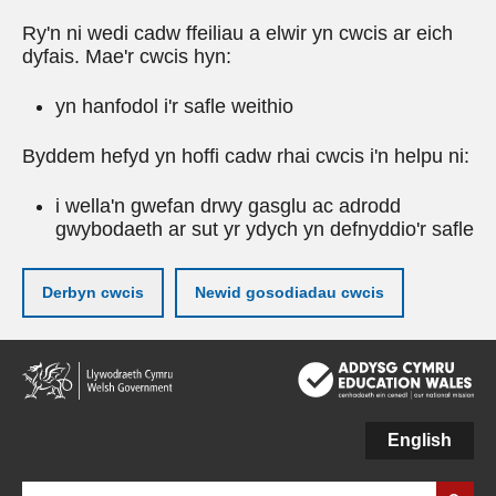
Ry'n ni wedi cadw ffeiliau a elwir yn cwcis ar eich
dyfais. Mae'r cwcis hyn:
yn hanfodol i'r safle weithio
Byddem hefyd yn hoffi cadw rhai cwcis i'n helpu ni:
i wella'n gwefan drwy gasglu ac adrodd
gwybodaeth ar sut yr ydych yn defnyddio'r safle
Derbyn cwcis
Newid gosodiadau cwcis
Neidio
i'r
prif
gynnwy
English