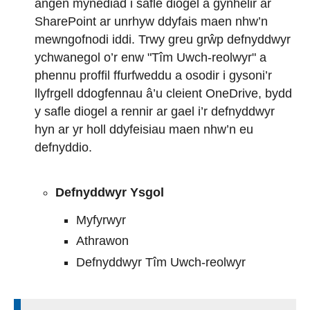
angen mynediad i safle diogel a gynhelir ar
SharePoint ar unrhyw ddyfais maen nhw’n
mewngofnodi iddi. Trwy greu grŵp defnyddwyr
ychwanegol o’r enw "Tîm Uwch-reolwyr" a
phennu proffil ffurfweddu a osodir i gysoni’r
llyfrgell ddogfennau â’u cleient OneDrive, bydd
y safle diogel a rennir ar gael i’r defnyddwyr
hyn ar yr holl ddyfeisiau maen nhw’n eu
defnyddio.
Defnyddwyr Ysgol
Myfyrwyr
Athrawon
Defnyddwyr Tîm Uwch-reolwyr