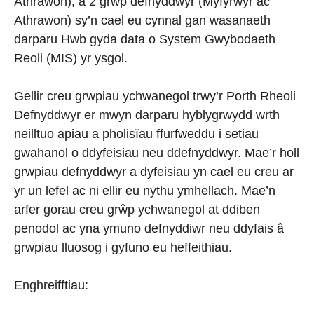
Athrawon), a 2 grŵp defnyddwyr (Myfyrwyr ac
Athrawon) sy’n cael eu cynnal gan wasanaeth
darparu Hwb gyda data o System Gwybodaeth
Reoli (MIS) yr ysgol.
Gellir creu grwpiau ychwanegol trwy’r Porth Rheoli
Defnyddwyr er mwyn darparu hyblygrwydd wrth
neilltuo apiau a pholisïau ffurfweddu i setiau
gwahanol o ddyfeisiau neu ddefnyddwyr. Mae’r holl
grwpiau defnyddwyr a dyfeisiau yn cael eu creu ar
yr un lefel ac ni ellir eu nythu ymhellach. Mae’n
arfer gorau creu grŵp ychwanegol at ddiben
penodol ac yna ymuno defnyddiwr neu ddyfais â
grwpiau lluosog i gyfuno eu heffeithiau.
Enghreifftiau: