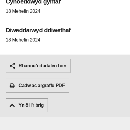
Cyhoeddwyd gyntaf
18 Mehefin 2024
Diweddarwyd ddiwethaf
18 Mehefin 2024
Rhannu’r dudalen hon
Cadw ac argraffu PDF
Yn ôl i'r brig