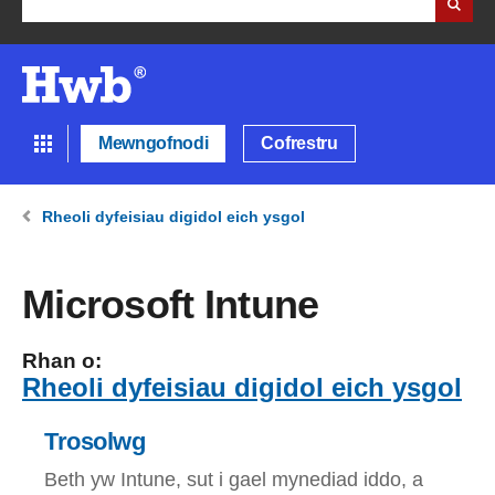
Mewngofnodi
Cofrestru
Rheoli dyfeisiau digidol eich ysgol
Microsoft Intune
Rhan o:
Rheoli dyfeisiau digidol eich ysgol
Trosolwg
Beth yw Intune, sut i gael mynediad iddo, a