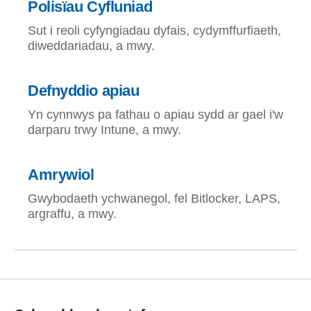
Polisïau Cyfluniad
Sut i reoli cyfyngiadau dyfais, cydymffurfiaeth,
diweddariadau, a mwy.
Defnyddio apiau
Yn cynnwys pa fathau o apiau sydd ar gael i'w
darparu trwy Intune, a mwy.
Amrywiol
Gwybodaeth ychwanegol, fel Bitlocker, LAPS,
argraffu, a mwy.