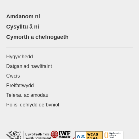
Amdanom ni
Cysylltu â ni
Cymorth a chefnogaeth
Hygyrchedd
Datganiad hawlfraint
Cwcis
Preifatrwydd
Telerau ac amodau
Polisi defnydd derbyniol