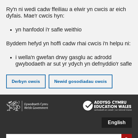
Ry'n ni wedi cadw ffeiliau a elwir yn cwcis ar eich
dyfais. Mae'r cwcis hyn:
yn hanfodol i'r safle weithio
Byddem hefyd yn hoffi cadw rhai cwcis i'n helpu ni:
i wella'n gwefan drwy gasglu ac adrodd
gwybodaeth ar sut yr ydych yn defnyddio'r safle
Derbyn cwcis
Newid gosodiadau cwcis
Neidio
i'r
prif
gynnwy
English