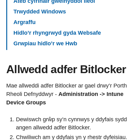
Ateb cyfrinair gweinyddol lleol
Trwydded Windows
Argraffu
Hidlo’r rhyngrwyd gyda Websafe
Grwpiau hidlo’r we Hwb
Allwedd adfer Bitlocker
Mae allweddi adfer Bitlocker ar gael drwy’r Porth
Rheoli Defnyddwyr -
Administration -> Intune
Device Groups
Dewiswch grŵp sy’n cynnwys y ddyfais sydd
angen allwedd adfer Bitlocker.
Chwiliwch am y ddyfais yn y rhestr dyfeisiau.