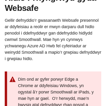
Websafe
Gellir defnyddio’r gwasanaeth Websafe presennol
ar ddyfeisiau a reolir er mwyn darparu dull hidlo
penodol i ddefnyddwyr gan ddefnyddio hidlydd
cwmwl Smoothwall. Mae hyn yn cynnwys
ychwanegu Azure AD Hwb fel cyfeiriadur ar
weinydd Smoothwall a mapio’r grwpiau defnyddwyr
i grwpiau hidlo.
Dim ond ar gyfer porwyr Edge a
Chrome ar ddyfeisiau Windows, yn
ogystal â’r porwr Smoothwall ar iPads, y
mae hyn ar gael. O’r herwydd, mae’n
bwysig atal defnyddwyr rhag gosod a