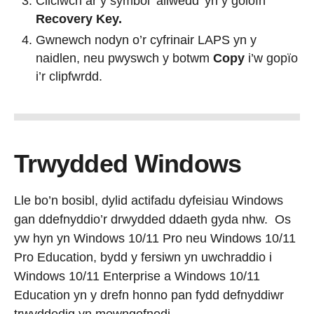
Cliciwch ar y symbol ‘allwedd’ yn y golofn
Recovery Key.
Gwnewch nodyn o’r cyfrinair LAPS yn y
naidlen, neu pwyswch y botwm
Copy
i’w gopïo
i’r clipfwrdd.
Trwydded Windows
Lle bo’n bosibl, dylid actifadu dyfeisiau Windows
gan ddefnyddio’r drwydded ddaeth gyda nhw. Os
yw hyn yn Windows 10/11 Pro neu Windows 10/11
Pro Education, bydd y fersiwn yn uwchraddio i
Windows 10/11 Enterprise a Windows 10/11
Education yn y drefn honno pan fydd defnyddiwr