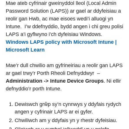
Mae ateb cyfrinair gweinyddol lleol (Local Admin
Password Solution (LAPS)) ar gael ar ddyfeisiau a
reolir gan Hwb, ac mae eisoes wedi’i alluogi yn
Intune. I’w ddefnyddio, bydd angen i chi greu polisi
LAPS a’i gyflwyno i’ch dyfeisiau Windows.
Windows LAPS policy with Microsoft Intune |
Microsoft Learn
Mae’r dull chwilio am gyfrineiriau a reolir gan LAPS
ar gael trwy’r Porth Rheoli Defnyddwyr –
Administration -> Intune Device Groups
. Ni ellir
defnyddio’r porth Intune.
Dewiswch grŵp sy’n cynnwys y ddyfais rydych
angen y cyfrinair LAPS ar ei gyfer.
Chwiliwch am y ddyfais yn y rhestr dyfeisiau.