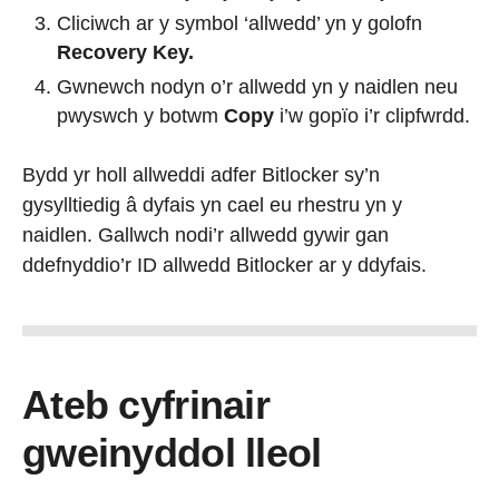
Cliciwch ar y symbol ‘allwedd’ yn y golofn
Recovery Key.
Gwnewch nodyn o’r allwedd yn y naidlen neu
pwyswch y botwm
Copy
i’w gopïo i’r clipfwrdd.
Bydd yr holl allweddi adfer Bitlocker sy’n
gysylltiedig â dyfais yn cael eu rhestru yn y
naidlen. Gallwch nodi’r allwedd gywir gan
ddefnyddio’r ID allwedd Bitlocker ar y ddyfais.
Ateb cyfrinair
gweinyddol lleol