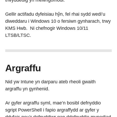
trwyddedig yn mewngofnodi.
Gellir actifadu dyfeisiau hŷn, fel rhai sydd wedi’u
diweddaru i Windows 10 o fersiwn gynharach, trwy
KMS Hwb. Ni chefnogir Windows 10/11
LTSB/LTSC.
Argraffu
Nid yw Intune yn darparu ateb rheoli gwaith
argraffu yn gynhenid.
Ar gyfer argraffu syml, mae’n bosibl defnyddio
sgript PowerShell i fapio argraffydd ar gyfer y