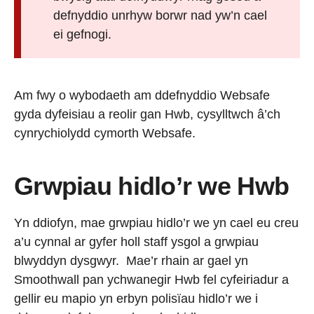
defnyddio unrhyw borwr nad yw’n cael
ei gefnogi.
Am fwy o wybodaeth am ddefnyddio Websafe
gyda dyfeisiau a reolir gan Hwb, cysylltwch â’ch
cynrychiolydd cymorth Websafe.
Grwpiau hidlo’r we Hwb
Yn ddiofyn, mae grwpiau hidlo’r we yn cael eu creu
a’u cynnal ar gyfer holl staff ysgol a grwpiau
blwyddyn dysgwyr. Mae’r rhain ar gael yn
Smoothwall pan ychwanegir Hwb fel cyfeiriadur a
gellir eu mapio yn erbyn polisïau hidlo’r we i