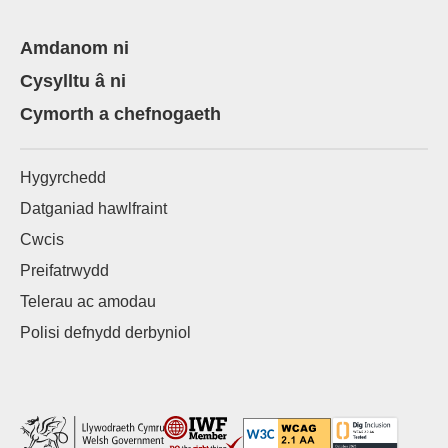
Amdanom ni
Cysylltu â ni
Cymorth a chefnogaeth
Hygyrchedd
Datganiad hawlfraint
Cwcis
Preifatrwydd
Telerau ac amodau
Polisi defnydd derbyniol