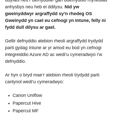
ddyfais neu’r defnyddiwr gan ddefnyddio mynediad
anhysbys neu heb ei ddilysu.
Nid yw
gweinyddwyr argraffydd sy’n rhedeg OS
Gweinydd yn cael eu cefnogi yn Intune, felly ni
fydd dull dilysu ar gael.
Gellir defnyddio atebion rheoli argraffydd trydydd
parti gydag Intune ar yr amod eu bod yn cefnogi
integreiddio Azure AD ac wedi’u cymeradwyo i’w
defnyddio.
Ar hyn o bryd mae’r atebion rheoli trydydd parti
canlynol wedi’u cymeradwyo:
Canon Uniflow
Papercut Hive
Papercut MF