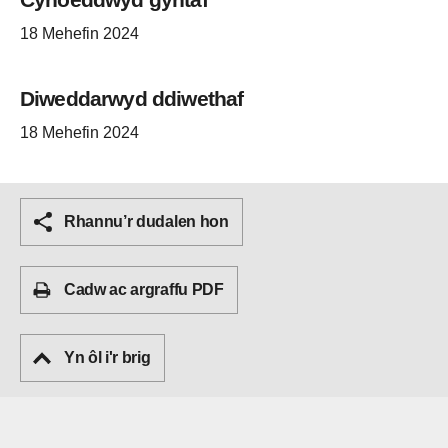
18 Mehefin 2024
Diweddarwyd ddiwethaf
18 Mehefin 2024
Rhannu’r dudalen hon
Cadw ac argraffu PDF
Yn ôl i'r brig