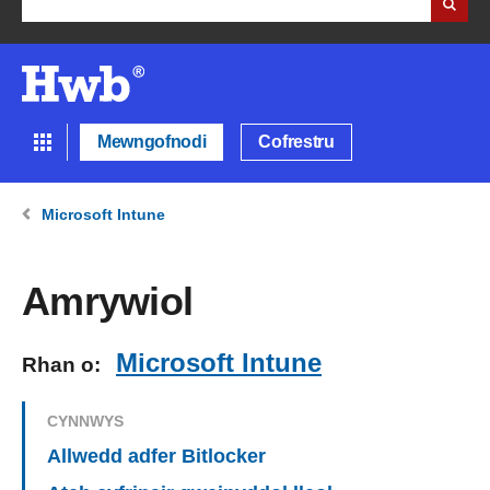
Mewngofnodi
Cofrestru
Microsoft Intune
Amrywiol
Microsoft Intune
Rhan o:
CYNNWYS
Allwedd adfer Bitlocker