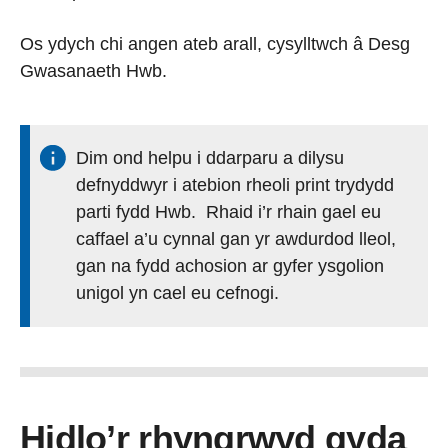
Os ydych chi angen ateb arall, cysylltwch â Desg
Gwasanaeth Hwb.
Dim ond helpu i ddarparu a dilysu
defnyddwyr i atebion rheoli print trydydd
parti fydd Hwb. Rhaid i’r rhain gael eu
caffael a’u cynnal gan yr awdurdod lleol,
gan na fydd achosion ar gyfer ysgolion
unigol yn cael eu cefnogi.
Hidlo’r rhyngrwyd gyda