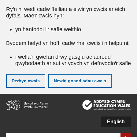
Ry'n ni wedi cadw ffeiliau a elwir yn cwcis ar eich
dyfais. Mae'r cwcis hyn:
yn hanfodol i'r safle weithio
Byddem hefyd yn hoffi cadw rhai cwcis i'n helpu ni:
i wella'n gwefan drwy gasglu ac adrodd
gwybodaeth ar sut yr ydych yn defnyddio'r safle
Derbyn cwcis
Newid gosodiadau cwcis
Neidio
i'r
prif
gynnwy
English