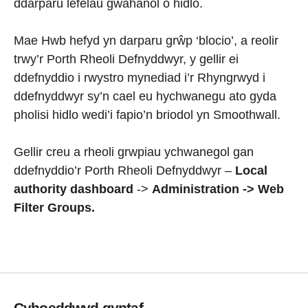
ddarparu lefelau gwahanol o hidlo.
Mae Hwb hefyd yn darparu grŵp ‘blocio’, a reolir
trwy’r Porth Rheoli Defnyddwyr, y gellir ei
ddefnyddio i rwystro mynediad i’r Rhyngrwyd i
ddefnyddwyr sy’n cael eu hychwanegu ato gyda
pholisi hidlo wedi’i fapio’n briodol yn Smoothwall.
Gellir creu a rheoli grwpiau ychwanegol gan
ddefnyddio’r Porth Rheoli Defnyddwyr –
Local
authority dashboard
->
Administration -> Web
Filter Groups.
Cyhoeddwyd gyntaf