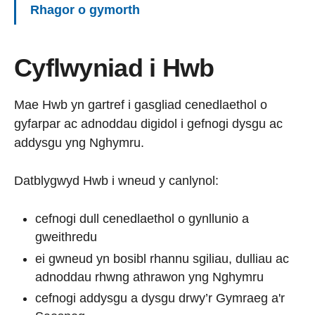
Rhagor o gymorth
Cyflwyniad i Hwb
Mae Hwb yn gartref i gasgliad cenedlaethol o
gyfarpar ac adnoddau digidol i gefnogi dysgu ac
addysgu yng Nghymru.
Datblygwyd Hwb i wneud y canlynol:
cefnogi dull cenedlaethol o gynllunio a
gweithredu
ei gwneud yn bosibl rhannu sgiliau, dulliau ac
adnoddau rhwng athrawon yng Nghymru
cefnogi addysgu a dysgu drwy’r Gymraeg a'r