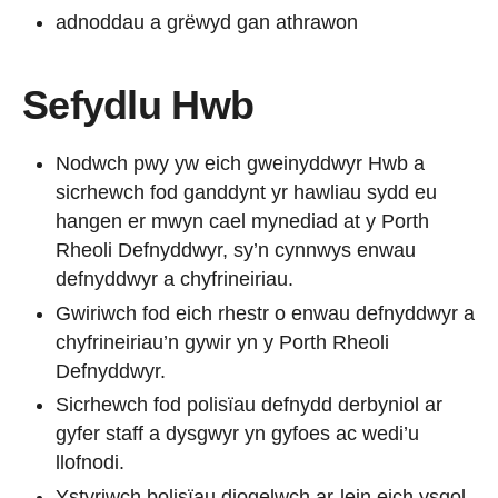
adnoddau a grëwyd gan athrawon
Sefydlu Hwb
Nodwch pwy yw eich gweinyddwyr Hwb a
sicrhewch fod ganddynt yr hawliau sydd eu
hangen er mwyn cael mynediad at y Porth
Rheoli Defnyddwyr, sy’n cynnwys enwau
defnyddwyr a chyfrineiriau.
Gwiriwch fod eich rhestr o enwau defnyddwyr a
chyfrineiriau’n gywir yn y Porth Rheoli
Defnyddwyr.
Sicrhewch fod polisïau defnydd derbyniol ar
gyfer staff a dysgwyr yn gyfoes ac wedi’u
llofnodi.
Ystyriwch bolisïau diogelwch ar-lein eich ysgol