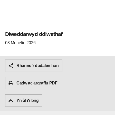
Diweddarwyd ddiwethaf
03 Mehefin 2026
Rhannu’r dudalen hon
Cadw ac argraffu PDF
Yn ôl i'r brig