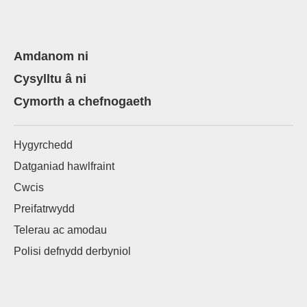
Amdanom ni
Cysylltu â ni
Cymorth a chefnogaeth
Hygyrchedd
Datganiad hawlfraint
Cwcis
Preifatrwydd
Telerau ac amodau
Polisi defnydd derbyniol