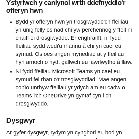
Ystyriwch y canlynol wrth ddefnyddio'r
offeryn hwn
Bydd yr offeryn hwn yn trosglwyddo'ch ffeiliau
yn unig felly os nad chi yw perchennog y ffeil ni
chaiff ei drosglwyddo. Er enghraifft, ni fydd
ffeiliau sydd wedi'u rhannu â chi yn cael eu
symud. Os oes angen mynediad at y ffeiliau
hyn arnoch o hyd, gallwch eu lawrlwytho â llaw.
Ni fydd ffeiliau Microsoft Teams yn cael eu
symud fel rhan o'r trosglwyddiad. Mae angen
copïo unrhyw ffeiliau yr ydych am eu cadw o
Teams i'ch OneDrive yn gyntaf cyn i chi
drosglwyddo.
Dysgwyr
Ar gyfer dysgwyr, rydym yn cynghori eu bod yn