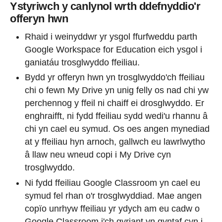
Ystyriwch y canlynol wrth ddefnyddio'r
offeryn hwn
Rhaid i weinyddwr yr ysgol ffurfweddu parth
Google Workspace for Education eich ysgol i
ganiatáu trosglwyddo ffeiliau.
Bydd yr offeryn hwn yn trosglwyddo'ch ffeiliau
chi o fewn My Drive yn unig felly os nad chi yw
perchennog y ffeil ni chaiff ei drosglwyddo. Er
enghraifft, ni fydd ffeiliau sydd wedi'u rhannu â
chi yn cael eu symud. Os oes angen mynediad
at y ffeiliau hyn arnoch, gallwch eu lawrlwytho
â llaw neu wneud copi i My Drive cyn
trosglwyddo.
Ni fydd ffeiliau Google Classroom yn cael eu
symud fel rhan o'r trosglwyddiad. Mae angen
copïo unrhyw ffeiliau yr ydych am eu cadw o
Google Classroom i'ch gyriant yn gyntaf cyn i