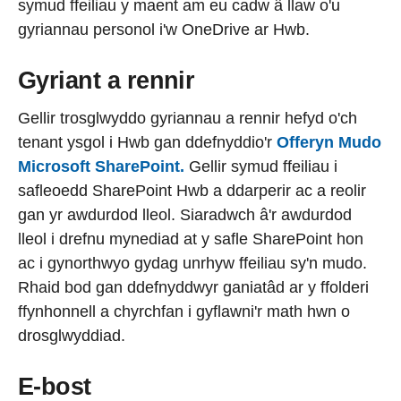
symud ffeiliau y maent am eu cadw â llaw o'u
gyriannau personol i'w OneDrive ar Hwb.
Gyriant a rennir
Gellir trosglwyddo gyriannau a rennir hefyd o'ch
tenant ysgol i Hwb gan ddefnyddio'r
Offeryn Mudo
Microsoft SharePoint.
Gellir symud ffeiliau i
safleoedd SharePoint Hwb a ddarperir ac a reolir
gan yr awdurdod lleol. Siaradwch â'r awdurdod
lleol i drefnu mynediad at y safle SharePoint hon
ac i gynorthwyo gydag unrhyw ffeiliau sy'n mudo.
Rhaid bod gan ddefnyddwyr ganiatâd ar y ffolderi
ffynhonnell a chyrchfan i gyflawni'r math hwn o
drosglwyddiad.
E-bost