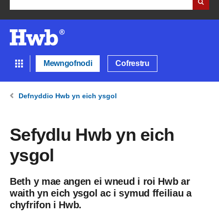
Mewngofnodi
Cofrestru
Defnyddio Hwb yn eich ysgol
Sefydlu Hwb yn eich
ysgol
Beth y mae angen ei wneud i roi Hwb ar
waith yn eich ysgol ac i symud ffeiliau a
chyfrifon i Hwb.