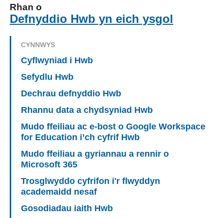
Rhan o
Defnyddio Hwb yn eich ysgol
CYNNWYS
Cyflwyniad i Hwb
Sefydlu Hwb
Dechrau defnyddio Hwb
Rhannu data a chydsyniad Hwb
Mudo ffeiliau ac e-bost o Google Workspace
for Education i’ch cyfrif Hwb
Mudo ffeiliau a gyriannau a rennir o
Microsoft 365
Trosglwyddo cyfrifon i'r flwyddyn
academaidd nesaf
Gosodiadau iaith Hwb