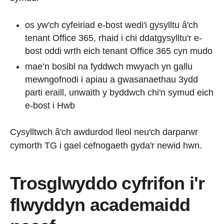
os yw'ch cyfeiriad e-bost wedi'i gysylltu â'ch
tenant Office 365, rhaid i chi ddatgysylltu'r e-
bost oddi wrth eich tenant Office 365 cyn mudo
mae’n bosibl na fyddwch mwyach yn gallu
mewngofnodi i apiau a gwasanaethau 3ydd
parti eraill, unwaith y byddwch chi'n symud eich
e-bost i Hwb
Cysylltwch â'ch awdurdod lleol neu'ch darparwr
cymorth TG i gael cefnogaeth gyda'r newid hwn.
Trosglwyddo cyfrifon i'r
flwyddyn academaidd