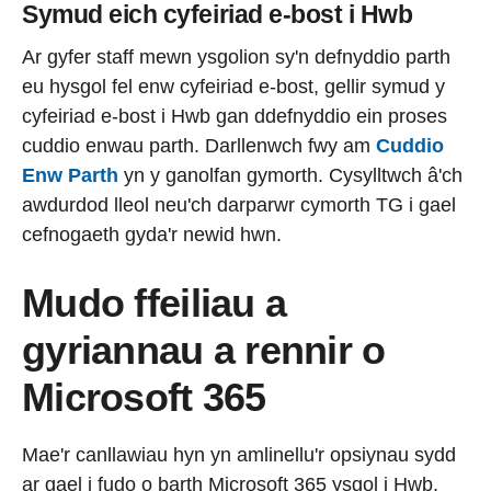
Symud eich cyfeiriad e-bost i Hwb
Ar gyfer staff mewn ysgolion sy'n defnyddio parth
eu hysgol fel enw cyfeiriad e-bost, gellir symud y
cyfeiriad e-bost i Hwb gan ddefnyddio ein proses
cuddio enwau parth. Darllenwch fwy am
Cuddio
Enw Parth
yn y ganolfan gymorth. Cysylltwch â'ch
awdurdod lleol neu'ch darparwr cymorth TG i gael
cefnogaeth gyda'r newid hwn.
Mudo ffeiliau a
gyriannau a rennir o
Microsoft 365
Mae'r canllawiau hyn yn amlinellu'r opsiynau sydd
ar gael i fudo o barth Microsoft 365 ysgol i Hwb.