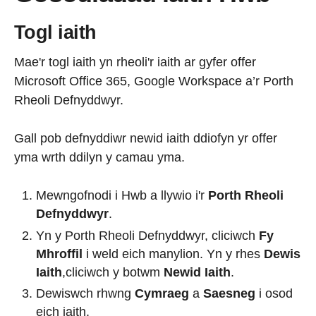
Togl iaith
Mae'r togl iaith yn rheoli'r iaith ar gyfer offer
Microsoft Office 365, Google Workspace a’r Porth
Rheoli Defnyddwyr.
Gall pob defnyddiwr newid iaith ddiofyn yr offer
yma wrth ddilyn y camau yma.
Mewngofnodi i Hwb a llywio i'r
Porth Rheoli
Defnyddwyr
.
Yn y Porth Rheoli Defnyddwyr, cliciwch
Fy
Mhroffil
i weld eich manylion. Yn y rhes
Dewis
Iaith
,cliciwch y botwm
Newid Iaith
.
Dewiswch rhwng
Cymraeg
a
Saesneg
i osod
eich iaith.