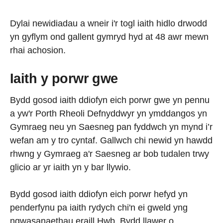
Dylai newidiadau a wneir i'r togl iaith hidlo drwodd
yn gyflym ond gallent gymryd hyd at 48 awr mewn
rhai achosion.
Iaith y porwr gwe
Bydd gosod iaith ddiofyn eich porwr gwe yn pennu
a yw'r Porth Rheoli Defnyddwyr yn ymddangos yn
Gymraeg neu yn Saesneg pan fyddwch yn mynd i’r
wefan am y tro cyntaf. Gallwch chi newid yn hawdd
rhwng y Gymraeg a'r Saesneg ar bob tudalen trwy
glicio ar yr iaith yn y bar llywio.
Bydd gosod iaith ddiofyn eich porwr hefyd yn
penderfynu pa iaith rydych chi'n ei gweld yng
ngwasanaethau eraill Hwb. Bydd llawer o