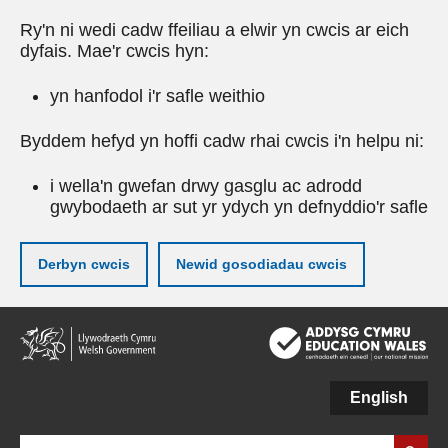
Ry'n ni wedi cadw ffeiliau a elwir yn cwcis ar eich
dyfais. Mae'r cwcis hyn:
yn hanfodol i'r safle weithio
Byddem hefyd yn hoffi cadw rhai cwcis i'n helpu ni:
i wella'n gwefan drwy gasglu ac adrodd
gwybodaeth ar sut yr ydych yn defnyddio'r safle
Derbyn cwcis
Newid gosodiadau cwcis
Neidio
i'r
prif
gynnwy
English