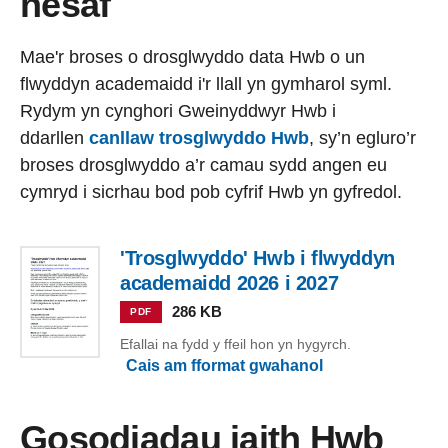
nesaf
Mae'r broses o drosglwyddo data Hwb o un
flwyddyn academaidd i'r llall yn gymharol syml.
Rydym yn cynghori Gweinyddwyr Hwb i
ddarllen
canllaw trosglwyddo Hwb
, sy’n egluro’r
broses drosglwyddo a’r camau sydd angen eu
cymryd i sicrhau bod pob cyfrif Hwb yn gyfredol.
'Trosglwyddo' Hwb i flwyddyn
academaidd 2026 i 2027
286 KB
PDF
Efallai na fydd y ffeil hon yn hygyrch.
Cais am fformat gwahanol
Gosodiadau iaith Hwb