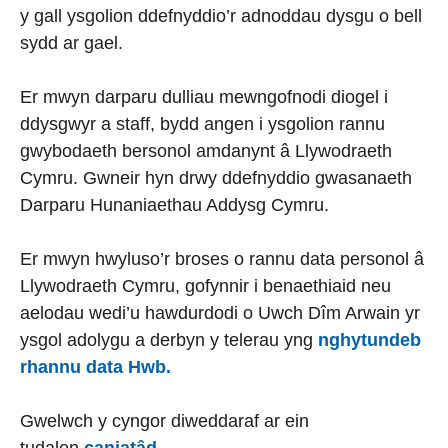
y gall ysgolion ddefnyddio’r adnoddau dysgu o bell
sydd ar gael.
Er mwyn darparu dulliau mewngofnodi diogel i
ddysgwyr a staff, bydd angen i ysgolion rannu
gwybodaeth bersonol amdanynt â Llywodraeth
Cymru. Gwneir hyn drwy ddefnyddio gwasanaeth
Darparu Hunaniaethau Addysg Cymru.
Er mwyn hwyluso’r broses o rannu data personol â
Llywodraeth Cymru, gofynnir i benaethiaid neu
aelodau wedi’u hawdurdodi o Uwch Dîm Arwain yr
ysgol adolygu a derbyn y telerau yng
nghytundeb
rhannu data Hwb.
Gwelwch y cyngor diweddaraf ar ein
tudalen
caniatâd.