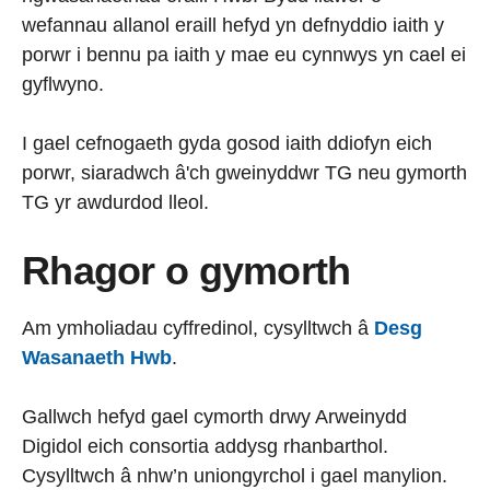
wefannau allanol eraill hefyd yn defnyddio iaith y
porwr i bennu pa iaith y mae eu cynnwys yn cael ei
gyflwyno.
I gael cefnogaeth gyda gosod iaith ddiofyn eich
porwr, siaradwch â'ch gweinyddwr TG neu gymorth
TG yr awdurdod lleol.
Rhagor o gymorth
Am ymholiadau cyffredinol, cysylltwch â
Desg
Wasanaeth Hwb
.
Gallwch hefyd gael cymorth drwy Arweinydd
Digidol eich consortia addysg rhanbarthol.
Cysylltwch â nhw’n uniongyrchol i gael manylion.