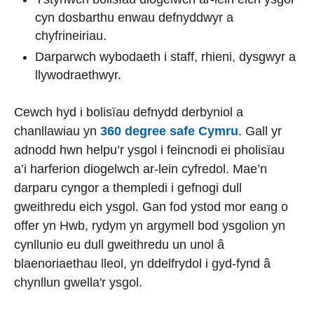
cyn dosbarthu enwau defnyddwyr a
chyfrineiriau.
Darparwch wybodaeth i staff, rhieni, dysgwyr a
llywodraethwyr.
Cewch hyd i bolisïau defnydd derbyniol a
chanllawiau yn
360 degree safe Cymru
. Gall yr
adnodd hwn helpu’r ysgol i feincnodi ei pholisïau
a’i harferion diogelwch ar-lein cyfredol. Mae’n
darparu cyngor a thempledi i gefnogi dull
gweithredu eich ysgol. Gan fod ystod mor eang o
offer yn Hwb, rydym yn argymell bod ysgolion yn
cynllunio eu dull gweithredu un unol â
blaenoriaethau lleol, yn ddelfrydol i gyd-fynd â
chynllun gwella'r ysgol.