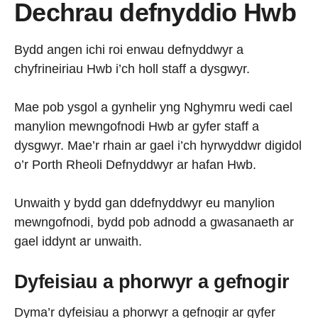
Dechrau defnyddio Hwb
Bydd angen ichi roi enwau defnyddwyr a
chyfrineiriau Hwb i’ch holl staff a dysgwyr.
Mae pob ysgol a gynhelir yng Nghymru wedi cael
manylion mewngofnodi Hwb ar gyfer staff a
dysgwyr. Mae’r rhain ar gael i’ch hyrwyddwr digidol
o’r Porth Rheoli Defnyddwyr ar hafan Hwb.
Unwaith y bydd gan ddefnyddwyr eu manylion
mewngofnodi, bydd pob adnodd a gwasanaeth ar
gael iddynt ar unwaith.
Dyfeisiau a phorwyr a gefnogir
Dyma’r dyfeisiau a phorwyr a gefnogir ar gyfer