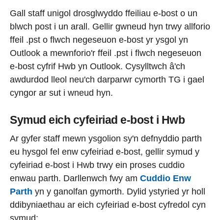
Gall staff unigol drosglwyddo ffeiliau e-bost o un
blwch post i un arall. Gellir gwneud hyn trwy allforio
ffeil .pst o flwch negeseuon e-bost yr ysgol yn
Outlook a mewnforio'r ffeil .pst i flwch negeseuon
e-bost cyfrif Hwb yn Outlook. Cysylltwch â'ch
awdurdod lleol neu'ch darparwr cymorth TG i gael
cyngor ar sut i wneud hyn.
Symud eich cyfeiriad e-bost i Hwb
Ar gyfer staff mewn ysgolion sy'n defnyddio parth
eu hysgol fel enw cyfeiriad e-bost, gellir symud y
cyfeiriad e-bost i Hwb trwy ein proses cuddio
enwau parth. Darllenwch fwy am
Cuddio Enw
Parth
yn y ganolfan gymorth. Dylid ystyried yr holl
ddibyniaethau ar eich cyfeiriad e-bost cyfredol cyn
symud: