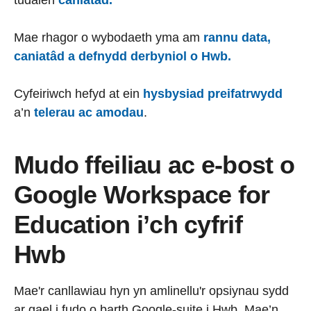
Mae rhagor o wybodaeth yma am
rannu data,
caniatâd a defnydd derbyniol o Hwb.
Cyfeiriwch hefyd at ein
hysbysiad preifatrwydd
a’n
telerau ac amodau
.
Mudo ffeiliau ac e-bost o
Google Workspace for
Education i’ch cyfrif
Hwb
Mae'r canllawiau hyn yn amlinellu'r opsiynau sydd
ar gael i fudo o barth Google-suite i Hwb. Mae’n