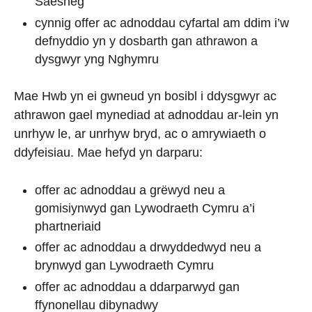
Saesneg
cynnig offer ac adnoddau cyfartal am ddim i’w
defnyddio yn y dosbarth gan athrawon a
dysgwyr yng Nghymru
Mae Hwb yn ei gwneud yn bosibl i ddysgwyr ac
athrawon gael mynediad at adnoddau ar-lein yn
unrhyw le, ar unrhyw bryd, ac o amrywiaeth o
ddyfeisiau. Mae hefyd yn darparu:
offer ac adnoddau a grëwyd neu a
gomisiynwyd gan Lywodraeth Cymru a’i
phartneriaid
offer ac adnoddau a drwyddedwyd neu a
brynwyd gan Lywodraeth Cymru
offer ac adnoddau a ddarparwyd gan
ffynonellau dibynadwy