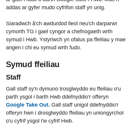
addas ar gyfer mudo cyfrifon staff yn unig.
Siaradwch â'ch awdurdod lleol neu'ch darparwr
cymorth TG i gael cyngor a chefnogaeth wrth
symud i Hwb. Ystyriwch yn ofalus pa ffeiliau y mae
angen i chi eu symud wrth fudo.
Symud ffeiliau
Staff
Gall staff sy'n dymuno trosglwyddo eu ffeiliau o'u
parth ysgol i barth Hwb ddefnyddio'r offeryn
Google Take Out.
Gall staff unigol ddefnyddio'r
offeryn hwn i drosglwyddo ffeiliau yn uniongyrchol
o'u cyfrif ysgol i'w cyfrif Hwb.