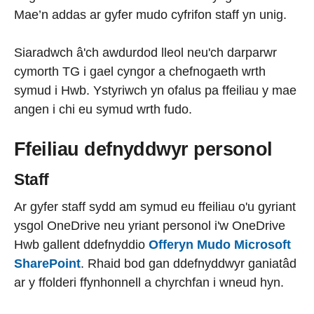
Mae’n addas ar gyfer mudo cyfrifon staff yn unig.
Siaradwch â'ch awdurdod lleol neu'ch darparwr
cymorth TG i gael cyngor a chefnogaeth wrth
symud i Hwb. Ystyriwch yn ofalus pa ffeiliau y mae
angen i chi eu symud wrth fudo.
Ffeiliau defnyddwyr personol
Staff
Ar gyfer staff sydd am symud eu ffeiliau o'u gyriant
ysgol OneDrive neu yriant personol i'w OneDrive
Hwb gallent ddefnyddio
Offeryn Mudo Microsoft
SharePoint
. Rhaid bod gan ddefnyddwyr ganiatâd
ar y ffolderi ffynhonnell a chyrchfan i wneud hyn.