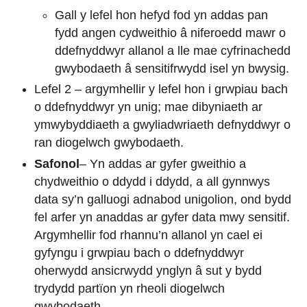
Gall y lefel hon hefyd fod yn addas pan
fydd angen cydweithio â niferoedd mawr o
ddefnyddwyr allanol a lle mae cyfrinachedd
gwybodaeth â sensitifrwydd isel yn bwysig.
Lefel 2 – argymhellir y lefel hon i grwpiau bach
o ddefnyddwyr yn unig; mae dibyniaeth ar
ymwybyddiaeth a gwyliadwriaeth defnyddwyr o
ran diogelwch gwybodaeth.
Safonol
– Yn addas ar gyfer gweithio a
chydweithio o ddydd i ddydd, a all gynnwys
data sy’n galluogi adnabod unigolion, ond bydd
fel arfer yn anaddas ar gyfer data mwy sensitif.
Argymhellir fod rhannu’n allanol yn cael ei
gyfyngu i grwpiau bach o ddefnyddwyr
oherwydd ansicrwydd ynglyn â sut y bydd
trydydd partïon yn rheoli diogelwch
gwybodaeth.