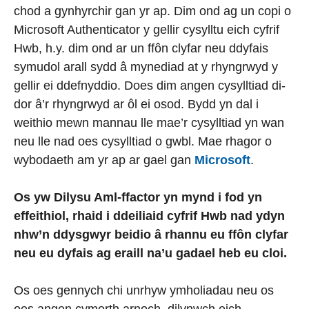
chod a gynhyrchir gan yr ap. Dim ond ag un copi o
Microsoft Authenticator y gellir cysylltu eich cyfrif
Hwb, h.y. dim ond ar un ffôn clyfar neu ddyfais
symudol arall sydd â mynediad at y rhyngrwyd y
gellir ei ddefnyddio. Does dim angen cysylltiad di-
dor â’r rhyngrwyd ar ôl ei osod. Bydd yn dal i
weithio mewn mannau lle mae’r cysylltiad yn wan
neu lle nad oes cysylltiad o gwbl. Mae rhagor o
wybodaeth am yr ap ar gael gan
Microsoft
.
Os yw Dilysu Aml-ffactor yn mynd i fod yn
effeithiol, rhaid i ddeiliaid cyfrif Hwb nad ydyn
nhw’n ddysgwyr beidio â rhannu eu ffôn clyfar
neu eu dyfais ag eraill na’u gadael heb eu cloi.
Os oes gennych chi unrhyw ymholiadau neu os