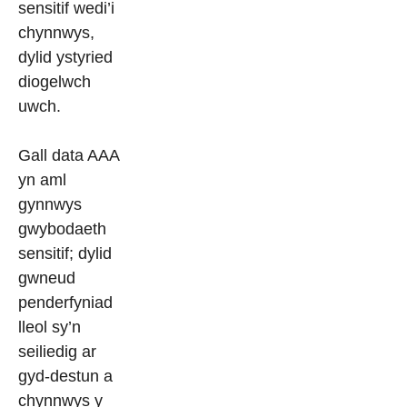
sensitif wedi’i
chynnwys,
dylid ystyried
diogelwch
uwch.
Gall data AAA
yn aml
gynnwys
gwybodaeth
sensitif; dylid
gwneud
penderfyniad
lleol sy’n
seiliedig ar
gyd-destun a
chynnwys y