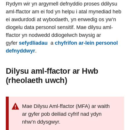
Rydym wir yn argymell defnyddio proses ddilysu
aml-ffactor am ei fod yn helpu i atal mynediad heb
ei awdurdodi at wybodaeth, yn enwedig os yw’n
diogelu data personol sensitif. Mae dilysu aml-
ffactor yn nodwedd ddiogelwch bwysig ar
gyfer
sefydliadau
a
chyfrifon ar-lein personol
defnyddwyr
.
Dilysu aml-ffactor ar Hwb
(rheolaeth uwch)
Mae Dilysu Aml-ffactor (MFA) ar waith
ar gyfer pob deiliad cyfrif nad ydyn
nhw’n ddysgwyr.