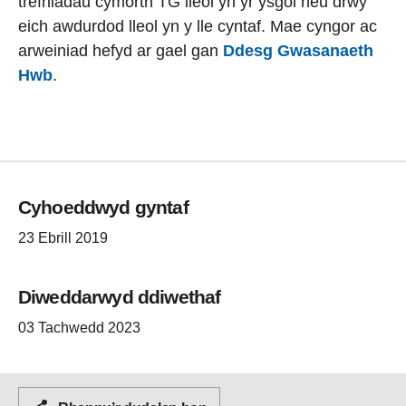
trefniadau cymorth TG lleol yn yr ysgol neu drwy
eich awdurdod lleol yn y lle cyntaf. Mae cyngor ac
arweiniad hefyd ar gael gan
Ddesg Gwasanaeth
Hwb
.
Cyhoeddwyd gyntaf
23 Ebrill 2019
Diweddarwyd ddiwethaf
03 Tachwedd 2023