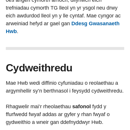
oes angen cymorth arnoch, dilynwch eich
trefniadau cymorth TG lleol yn yr ysgol neu drwy
eich awdurdod lleol yn y lle cyntaf. Mae cyngor ac
arweiniad hefyd ar gael gan
Ddesg Gwasanaeth
Hwb
.
Cydweithredu
Mae Hwb wedi diffinio cyfuniadau o reolaethau a
argymhellir sy’n berthnasol i feysydd cydweithredu.
Rhagwelir mai’r rheolaethau
safonol
fydd y
ffurfwedd fwyaf addas ar gyfer y rhan fwyaf o
gydweithio a wneir gan ddefnyddwyr Hwb.