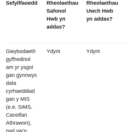
Sefyllfaoedd
Rheolaethau
Rheolaethau
Safonol
Uwch Hwb
Hwb yn
yn addas?
addas?
Gwybodaeth
Ydynt
Ydynt
gyffredinol
am yr ysgol
gan gynnwys
data
cyrhaeddiad
gan y MIS
(e.e. SIMS,
Canolfan
Athrawon),
nad yw’n