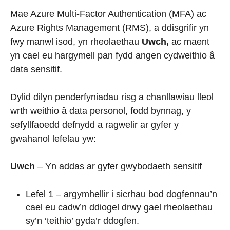
Mae Azure Multi-Factor Authentication (MFA) ac
Azure Rights Management (RMS), a ddisgrifir yn
fwy manwl isod, yn rheolaethau
Uwch,
ac maent
yn cael eu hargymell pan fydd angen cydweithio â
data sensitif.
Dylid dilyn penderfyniadau risg a chanllawiau lleol
wrth weithio â data personol, fodd bynnag, y
sefyllfaoedd defnydd a ragwelir ar gyfer y
gwahanol lefelau yw:
Uwch
– Yn addas ar gyfer gwybodaeth sensitif
Lefel 1 – argymhellir i sicrhau bod dogfennau’n
cael eu cadw’n ddiogel drwy gael rheolaethau
sy’n ‘teithio’ gyda’r ddogfen.