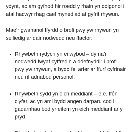
ydynt, ac am gyfnod hir roedd y rhain yn ddigonol i
atal hacwyr rhag cael mynediad at gyfrif rhywun.
Mae’r gwahanol ffyrdd o brofi pwy yw rhywun yn
seiliedig ar dair nodwedd neu ffactor:
Rhywbeth rydych yn ei wybod – dyma’r
nodwedd fwyaf cyffredin a ddefnyddir i brofi
pwy yw rhywun, a bydd fel arfer ar ffurf cyfrinair
neu rif adnabod personol.
Rhywbeth sydd yn eich meddiant – e.e. ffôn
clyfar, ac yn aml bydd angen darparu cod i
gadarnhau bod yr eitem yn eich meddiant ar y
pryd.