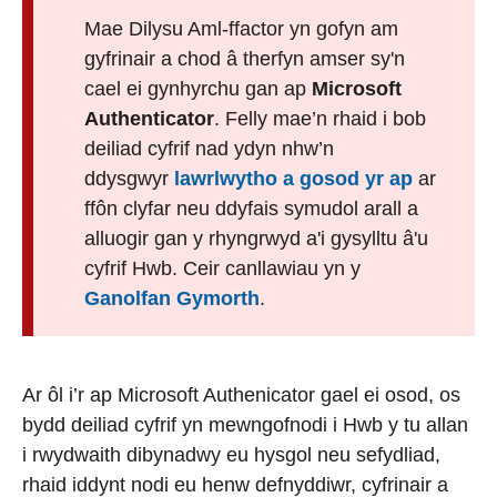
Mae Dilysu Aml-ffactor yn gofyn am
gyfrinair a chod â therfyn amser sy'n
cael ei gynhyrchu gan ap
Microsoft
Authenticator
. Felly mae’n rhaid i bob
deiliad cyfrif nad ydyn nhw’n
ddysgwyr
lawrlwytho a gosod yr ap
ar
ffôn clyfar neu ddyfais symudol arall a
alluogir gan y rhyngrwyd a'i gysylltu â'u
cyfrif Hwb. Ceir canllawiau yn y
Ganolfan Gymorth
.
Ar ôl i’r ap Microsoft Authenicator gael ei osod, os
bydd deiliad cyfrif yn mewngofnodi i Hwb y tu allan
i rwydwaith dibynadwy eu hysgol neu sefydliad,
rhaid iddynt nodi eu henw defnyddiwr, cyfrinair a