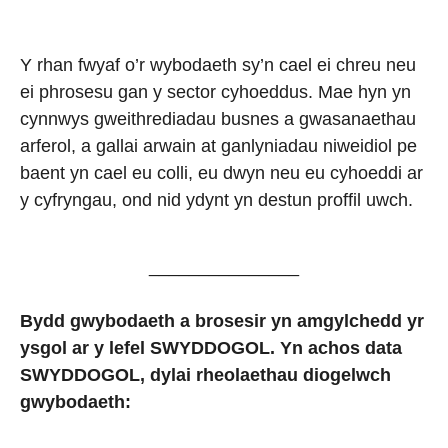
Y rhan fwyaf o’r wybodaeth sy’n cael ei chreu neu
ei phrosesu gan y sector cyhoeddus. Mae hyn yn
cynnwys gweithrediadau busnes a gwasanaethau
arferol, a gallai arwain at ganlyniadau niweidiol pe
baent yn cael eu colli, eu dwyn neu eu cyhoeddi ar
y cyfryngau, ond nid ydynt yn destun proffil uwch.
_______________
Bydd gwybodaeth a brosesir yn amgylchedd yr
ysgol ar y lefel SWYDDOGOL. Yn achos data
SWYDDOGOL, dylai rheolaethau diogelwch
gwybodaeth: