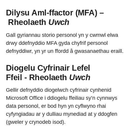
Dilysu Aml-ffactor (MFA) –
Rheolaeth
Uwch
Gall gyriannau storio personol yn y cwmwl elwa
drwy ddefnyddio MFA gyda chyfrif personol
defnyddiwr, yn yr un ffordd â gwasanaethau eraill.
Diogelu Cyfrinair Lefel
Ffeil - Rheolaeth
Uwch
Gellir defnyddio diogelwch cyfrinair cynhenid
Microsoft Office i ddiogelu ffeiliau sy’n cynnwys
data personol, er bod hyn yn cyflwyno rhai
cyfyngiadau ar y dulliau mynediad at y ddogfen
(gweler y crynodeb isod).