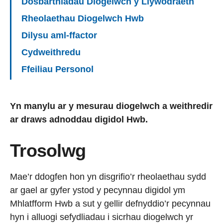
Dosbarthiadau Diogelwch y Llywodraeth
Rheolaethau Diogelwch Hwb
Dilysu aml-ffactor
Cydweithredu
Ffeiliau Personol
Yn manylu ar y mesurau diogelwch a weithredir
ar draws adnoddau digidol Hwb.
Trosolwg
Mae’r ddogfen hon yn disgrifio’r rheolaethau sydd
ar gael ar gyfer ystod y pecynnau digidol ym
Mhlatfform Hwb a sut y gellir defnyddio’r pecynnau
hyn i alluogi sefydliadau i sicrhau diogelwch yr