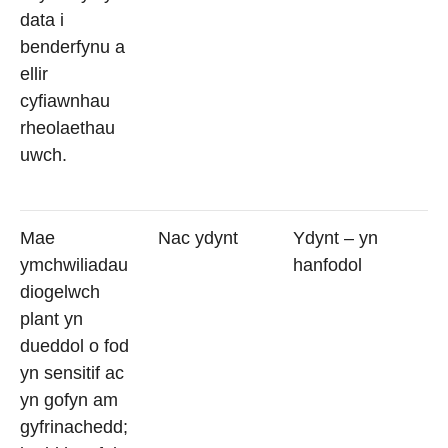
data i
benderfynu a
ellir
cyfiawnhau
rheolaethau
uwch.
Mae
Nac ydynt
Ydynt – yn
ymchwiliadau
hanfodol
diogelwch
plant yn
dueddol o fod
yn sensitif ac
yn gofyn am
gyfrinachedd;