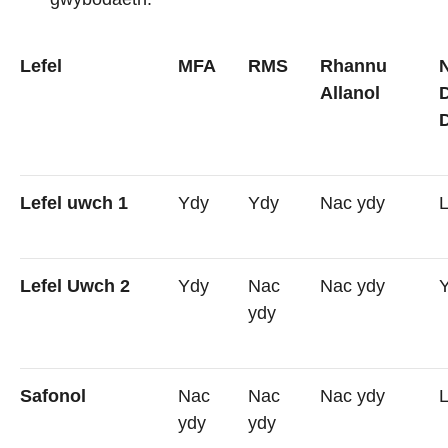
Lefel
MFA
RMS
Rhannu
N
Allanol
D
Lefel uwch 1
Ydy
Ydy
Nac ydy
L
Lefel Uwch 2
Ydy
Nac
Nac ydy
ydy
Safonol
Nac
Nac
Nac ydy
L
ydy
ydy