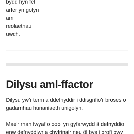
bydd hyn fel
arfer yn gofyn
am
reolaethau
uwch.
Dilysu aml-ffactor
Dilysu yw’r term a ddefnyddir i ddisgrifio’r broses o
gadarnhau hunaniaeth unigolyn.
Mae'r rhan fwyaf o bobl yn gyfarwydd â defnyddio
enw defnyddiwr a chyfrinair neu ôl bys i brofi pwy