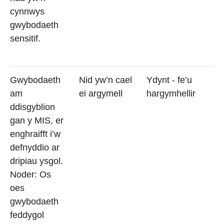
cynnwys
gwybodaeth
sensitif.
Gwybodaeth
Nid yw’n cael
Ydynt - fe’u
am
ei argymell
hargymhellir
ddisgyblion
gan y MIS, er
enghraifft i’w
defnyddio ar
dripiau ysgol.
Noder: Os
oes
gwybodaeth
feddygol