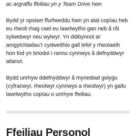
ac argraffu ffeiliau yn y Team Drive hwn
Bydd yr opsiwn ffurfweddu hwn yn atal copïau heb
eu rheoli rhag cael eu lawrlwytho gan neb â rôl
sylwebwyr neu wylwyr. Yn ddibynnol ar
amgylchiadau’r cydweithio gall lefel y rheolaeth
hon fod yn briodol i rannu cynnwys â defnyddwyr
allanol.
Bydd unrhyw ddefnyddwyr â mynediad golygu
(cyfranwyr, rheolwyr cynnwys a rheolwyr) yn gallu
lawrlwytho copïau o unrhyw ffeiliau.
Ffeiliau Personol