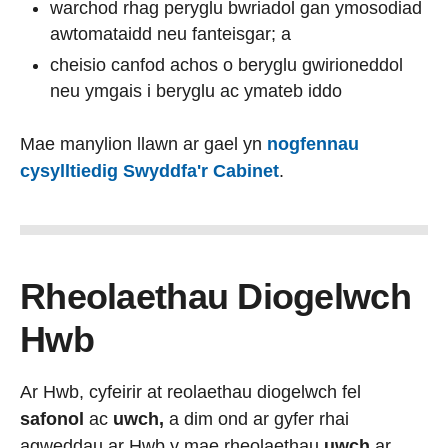
warchod rhag peryglu bwriadol gan ymosodiad
awtomataidd neu fanteisgar; a
cheisio canfod achos o beryglu gwirioneddol
neu ymgais i beryglu ac ymateb iddo
Mae manylion llawn ar gael yn
nogfennau
cysylltiedig Swyddfa'r Cabinet
.
Rheolaethau Diogelwch
Hwb
Ar Hwb, cyfeirir at reolaethau diogelwch fel
safonol
ac
uwch,
a dim ond ar gyfer rhai
agweddau ar Hwb y mae rheolaethau
uwch
ar