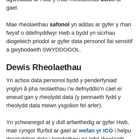
gael.
Mae rheolaethau
safonol
yn addas ar gyfer y rhan
fwyaf o ddefnyddwyr Hwb a bydd yn sicrhau
diogelwch priodol ar gyfer data personol llai sensitif
a gwybodaeth SWYDDOGOL.
Dewis Rheolaethau
Yn achos data personol bydd y penderfyniad
ynglyn â pha reolaethau i’w defnyddio’n cael ei
wneud gan y rheolydd data (y pennaeth fydd y
rheolydd data mewn ysgolion fel arfer).
Yn ychwanegol at y dull arfaethedig ar gyfer Hwb,
mae cyngor ffurfiol ar gael ar
wefan yr ICO
i helpu