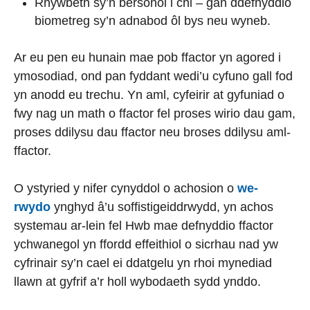
Rhywbeth sy’n bersonol i chi – gan ddefnyddio
biometreg sy’n adnabod ôl bys neu wyneb.
Ar eu pen eu hunain mae pob ffactor yn agored i
ymosodiad, ond pan fyddant wedi’u cyfuno gall fod
yn anodd eu trechu. Yn aml, cyfeirir at gyfuniad o
fwy nag un math o ffactor fel proses wirio dau gam,
proses ddilysu dau ffactor neu broses ddilysu aml-
ffactor.
O ystyried y nifer cynyddol o achosion o
we-
rwydo
ynghyd â’u soffistigeiddrwydd, yn achos
systemau ar-lein fel Hwb mae defnyddio ffactor
ychwanegol yn ffordd effeithiol o sicrhau nad yw
cyfrinair sy’n cael ei ddatgelu yn rhoi mynediad
llawn at gyfrif a’r holl wybodaeth sydd ynddo.