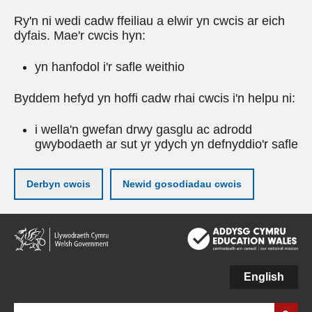
Ry'n ni wedi cadw ffeiliau a elwir yn cwcis ar eich
dyfais. Mae'r cwcis hyn:
yn hanfodol i'r safle weithio
Byddem hefyd yn hoffi cadw rhai cwcis i'n helpu ni:
i wella'n gwefan drwy gasglu ac adrodd
gwybodaeth ar sut yr ydych yn defnyddio'r safle
Derbyn cwcis
Newid gosodiadau cwcis
Neidio
i'r
prif
gynnwy
English