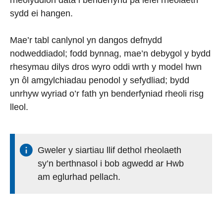
rheolyddion data i benderfynu pa lefel rheolaeth
sydd ei hangen.
Mae’r tabl canlynol yn dangos defnydd
nodweddiadol; fodd bynnag, mae’n debygol y bydd
rhesymau dilys dros wyro oddi wrth y model hwn
yn ôl amgylchiadau penodol y sefydliad; bydd
unrhyw wyriad o’r fath yn benderfyniad rheoli risg
lleol.
Gweler y siartiau llif dethol rheolaeth
sy’n berthnasol i bob agwedd ar Hwb
am eglurhad pellach.