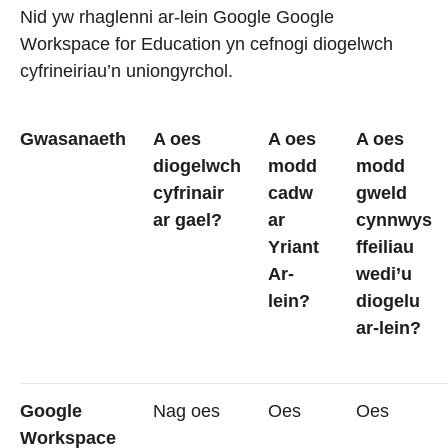
Nid yw rhaglenni ar-lein Google Google
Workspace for Education yn cefnogi diogelwch
cyfrineiriau’n uniongyrchol.
Gwasanaeth
A oes
A oes
A oes
diogelwch
modd
modd
cyfrinair
cadw
gweld
ar gael?
ar
cynnwys
Yriant
ffeiliau
Ar-
wedi’u
lein?
diogelu
ar-lein?
Google
Nag oes
Oes
Oes
Workspace