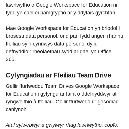
lawrlwytho o Google Workspace for Education ni
fydd yn cael ei hamgryptio ar y ddyfais gyrchfan.
Mae Google Workspace for Education yn briodol i
brosesu data personol, ond pan fydd angen rhannu
ffeiliau sy’n cynnwys data personol dylid
defnyddio’r rheolaethau sydd ar gael yn Office
365.
Cyfyngiadau ar Ffeiliau Team Drive
Gellir ffurfweddu Team Drives Google Workspace
for Education i gyfyngu ar faint o ddefnyddwyr all
ryngweithio â ffeiliau. Gellir ffurfweddu’r gosodiad
canlynol:
Atal sylwebwyr a gwylwyr rhag lawrlwytho, copïo,