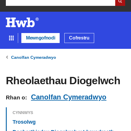
Mewngofnodi
Cofrestru
Canolfan Cymeradwyo
Rheolaethau Diogelwch
Canolfan Cymeradwyo
Rhan o:
CYNNWYS
Trosolwg