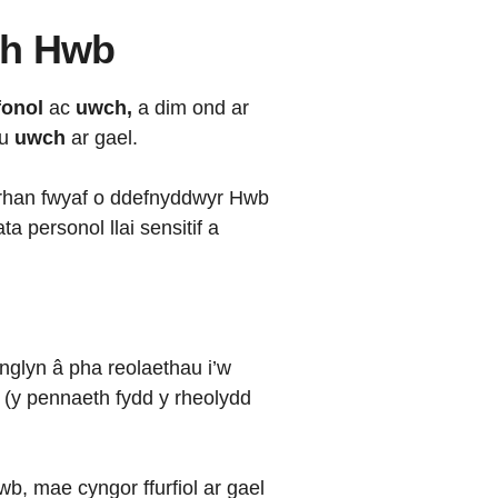
ch Hwb
fonol
ac
uwch,
a dim ond ar
au
uwch
ar gael.
 rhan fwyaf o ddefnyddwyr Hwb
a personol llai sensitif a
nglyn â pha reolaethau i’w
 (y pennaeth fydd y rheolydd
wb, mae cyngor ffurfiol ar gael