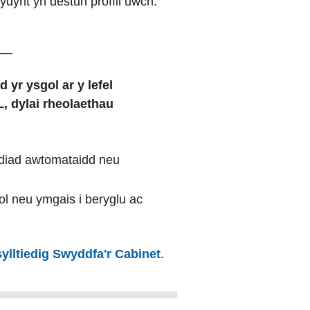
ydynt yn destun proffil uwch.
__
yr ysgol ar y lefel
dylai rheolaethau
diad awtomataidd neu
ol neu ymgais i beryglu ac
ylltiedig Swyddfa'r Cabinet
.