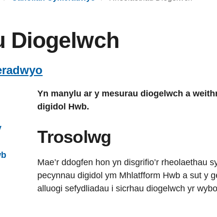
u Diogelwch
eradwyo
Yn manylu ar y mesurau diogelwch a weith
digidol Hwb.
y
Trosolwg
wb
Mae’r ddogfen hon yn disgrifio’r rheolaethau sy
pecynnau digidol ym Mhlatfform Hwb a sut y ge
alluogi sefydliadau i sicrhau diogelwch yr wy