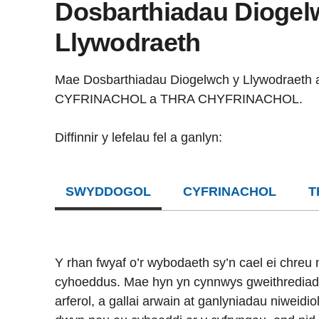
Dosbarthiadau Diogel
Llywodraeth
Mae Dosbarthiadau Diogelwch y Llywodraeth 
CYFRINACHOL a THRA CHYFRINACHOL.
Diffinnir y lefelau fel a ganlyn:
SWYDDOGOL
CYFRINACHOL
T
Y rhan fwyaf o’r wybodaeth sy’n cael ei chreu
cyhoeddus. Mae hyn yn cynnwys gweithredia
arferol, a gallai arwain at ganlyniadau niweidio