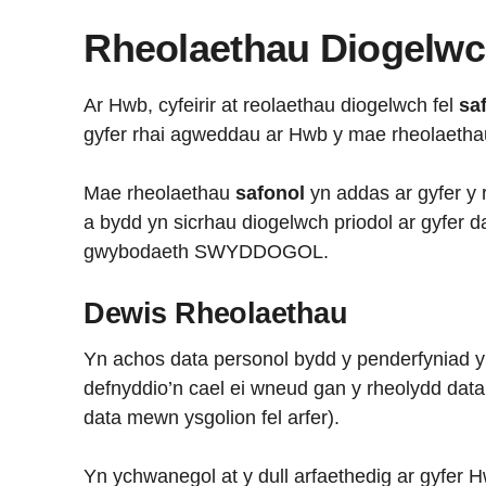
Rheolaethau Diogelw
Ar Hwb, cyfeirir at reolaethau diogelwch fel
sa
gyfer rhai agweddau ar Hwb y mae rheolaeth
Mae rheolaethau
safonol
yn addas ar gyfer y
a bydd yn sicrhau diogelwch priodol ar gyfer dat
gwybodaeth SWYDDOGOL.
Dewis Rheolaethau
Yn achos data personol bydd y penderfyniad y
defnyddio’n cael ei wneud gan y rheolydd data
data mewn ysgolion fel arfer).
Yn ychwanegol at y dull arfaethedig ar gyfer H