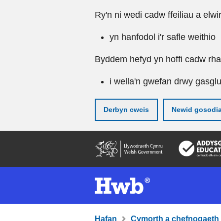
Ry'n ni wedi cadw ffeiliau a elwi
yn hanfodol i'r safle weithio
Byddem hefyd yn hoffi cadw rhai 
i wella'n gwefan drwy gasgl
Derbyn cwcis
Newid gosodi
Neidio
i'r
prif
gynnwy
Hafan
Cymorth a chefnogaeth