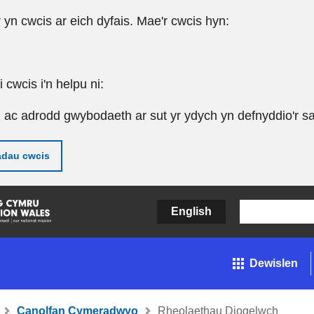
r yn cwcis ar eich dyfais. Mae'r cwcis hyn:
cwcis i'n helpu ni:
u ac adrodd gwybodaeth ar sut yr ydych yn defnyddio'r sa
adau cwcis
English
Dewislen
Canolfan Cymeradwyo
Rheolaethau Diogelwch