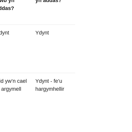
wb yn
yn addas?
ddas?
dynt
Ydynt
id yw’n cael
Ydynt - fe’u
i argymell
hargymhellir