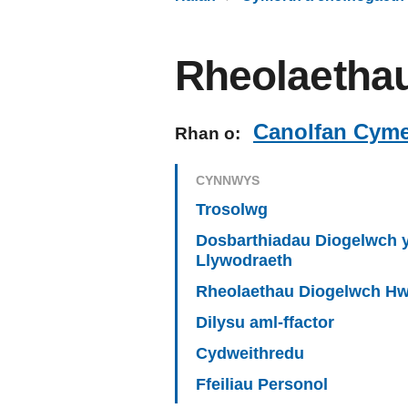
Rheolaetha
Canolfan Cym
Rhan o:
CYNNWYS
Trosolwg
Dosbarthiadau Diogelwch 
Llywodraeth
Rheolaethau Diogelwch H
Dilysu aml-ffactor
Cydweithredu
Ffeiliau Personol