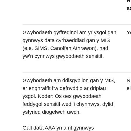
H
a
Gwybodaeth gyffredinol am yr ysgol gan
Y
gynnwys data cyrhaeddiad gan y MIS
(e.e. SIMS, Canolfan Athrawon), nad
yw’n cynnwys gwybodaeth sensitif.
Gwybodaeth am ddisgyblion gan y MIS,
N
er enghraifft i’w defnyddio ar dripiau
e
ysgol. Noder: Os oes gwybodaeth
feddygol sensitif wedi’i chynnwys, dylid
ystyried diogelwch uwch.
Gall data AAA yn aml gynnwys