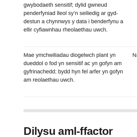
gwybodaeth sensitif; dylid gwneud
penderfyniad lleol sy’n seiliedig ar gyd-
destun a chynnwys y data i benderfynu a
ellir cyfiawnhau rheolaethau uwch.
Mae ymchwiliadau diogelwch plant yn
N
dueddol o fod yn sensitif ac yn gofyn am
gyfrinachedd; bydd hyn fel arfer yn gofyn
am reolaethau uwch.
Dilysu aml-ffactor