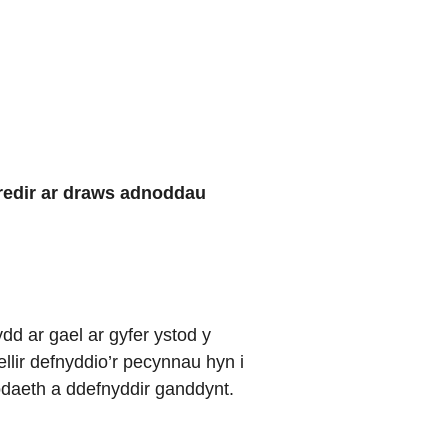
redir ar draws adnoddau
dd ar gael ar gyfer ystod y
llir defnyddio’r pecynnau hyn i
bodaeth a ddefnyddir ganddynt.