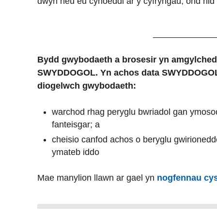
dwyn neu eu cyhoeddi ar y cyfryngau, ond nid 
_____________
Bydd gwybodaeth a brosesir yn amgylchedd 
SWYDDOGOL. Yn achos data SWYDDOGOL, 
diogelwch gwybodaeth:
warchod rhag peryglu bwriadol gan ymoso
fanteisgar; a
cheisio canfod achos o beryglu gwirionedd
ymateb iddo
Mae manylion llawn ar gael yn
nogfennau cys