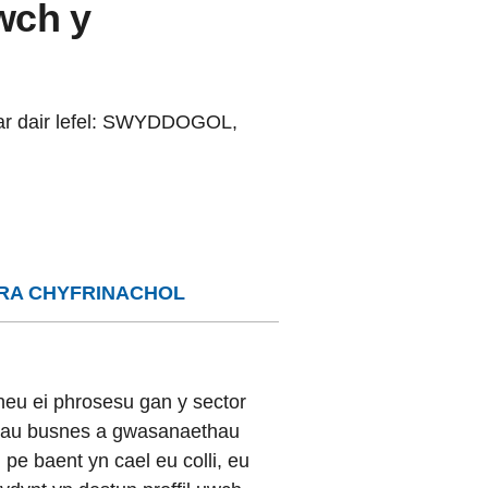
wch y
ar dair lefel: SWYDDOGOL,
RA CHYFRINACHOL
 neu ei phrosesu gan y sector
dau busnes a gwasanaethau
l pe baent yn cael eu colli, eu