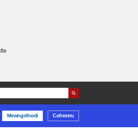
fle
Mewngofnodi
Cofrestru