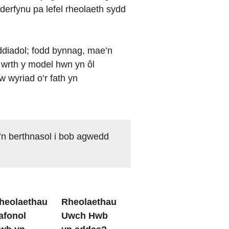
derfynu pa lefel rheolaeth sydd
ddiadol; fodd bynnag, mae’n
 wrth y model hwn yn ôl
 wyriad o’r fath yn
sy’n berthnasol i bob agwedd
heolaethau
Rheolaethau
afonol
Uwch Hwb