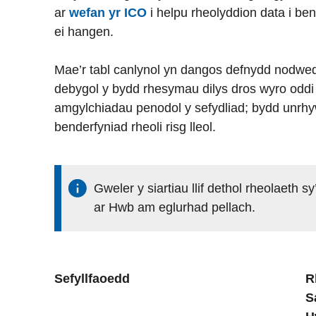
ar
wefan yr ICO
i helpu rheolyddion data i ben
ei hangen.
Mae’r tabl canlynol yn dangos defnydd nodwe
debygol y bydd rhesymau dilys dros wyro oddi
amgylchiadau penodol y sefydliad; bydd unrhyw
benderfyniad rheoli risg lleol.
Gweler y siartiau llif dethol rheolaeth 
ar Hwb am eglurhad pellach.
Sefyllfaoedd
R
S