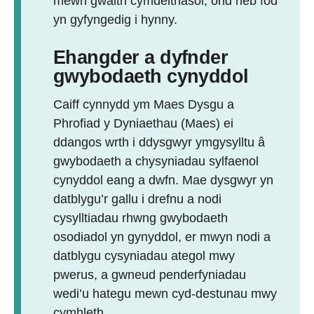
mewn gwaith cymdeithasol, ond heb fod
yn gyfyngedig i hynny.
Ehangder a dyfnder
gwybodaeth cynyddol
Caiff cynnydd ym Maes Dysgu a
Phrofiad y Dyniaethau (Maes) ei
ddangos wrth i ddysgwyr ymgysylltu â
gwybodaeth a chysyniadau sylfaenol
cynyddol eang a dwfn. Mae dysgwyr yn
datblygu’r gallu i drefnu a nodi
cysylltiadau rhwng gwybodaeth
osodiadol yn gynyddol, er mwyn nodi a
datblygu cysyniadau ategol mwy
pwerus, a gwneud penderfyniadau
wedi’u hategu mewn cyd-destunau mwy
cymhleth.