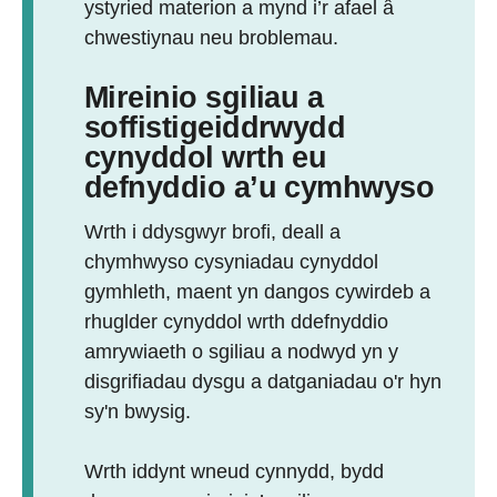
ystyried materion a mynd i’r afael â
chwestiynau neu broblemau.
Mireinio sgiliau a
soffistigeiddrwydd
cynyddol wrth eu
defnyddio a’u cymhwyso
Wrth i ddysgwyr brofi, deall a
chymhwyso cysyniadau cynyddol
gymhleth, maent yn dangos cywirdeb a
rhuglder cynyddol wrth ddefnyddio
amrywiaeth o sgiliau a nodwyd yn y
disgrifiadau dysgu a datganiadau o'r hyn
sy'n bwysig.
Wrth iddynt wneud cynnydd, bydd