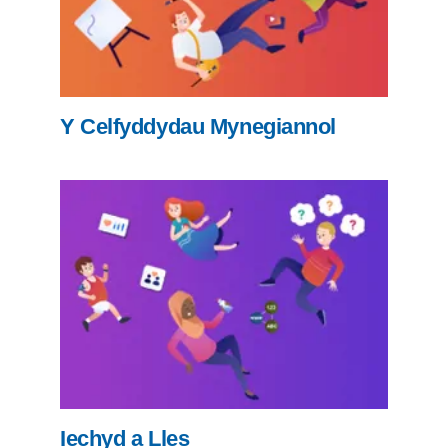
Y Celfyddydau Mynegiannol
Iechyd a Lles