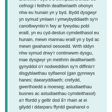
cefnogi i feithrin dealltwriaeth ohonyn
nhw eu hunain yn y byd. Bydd dysgwyr
yn symud ymlaen i ymwybyddiaeth sy’n
canolbwyntio’n fwy ar fywydau pobl
eraill, yn eu cyd-destun cymdeithasol eu
hunain, mewn mannau eraill yn y byd ac
mewn gwahanol oesoedd. Wrth iddyn
nhw symud drwy’r continwwm dysgu,
mae dysgwyr yn meithrin dealltwriaeth
gynyddol o’r nodweddion sy’n diffinio’r
disgyblaethau sylfaenol (gan gynnwys
hanes; daearyddiaeth; crefydd,
gwerthoedd a moeseg; astudiaethau
busnes ac astudiaethau cymdeithasol)
a’r ffordd y gellir dod â’r rhain at ei
gilydd i ddarparu ffyrdd gwahanol o