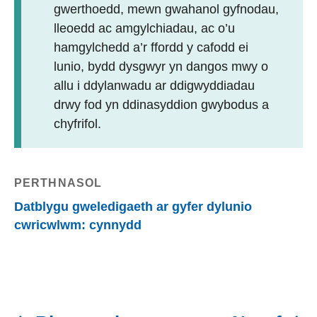
gwerthoedd, mewn gwahanol gyfnodau,
lleoedd ac amgylchiadau, ac o’u
hamgylchedd a’r ffordd y cafodd ei
lunio, bydd dysgwyr yn dangos mwy o
allu i ddylanwadu ar ddigwyddiadau
drwy fod yn ddinasyddion gwybodus a
chyfrifol.
PERTHNASOL
Datblygu gweledigaeth ar gyfer dylunio
cwricwlwm: cynnydd