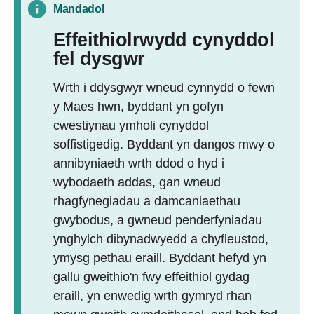
Mandadol
Effeithiolrwydd cynyddol
fel dysgwr
Wrth i ddysgwyr wneud cynnydd o fewn
y Maes hwn, byddant yn gofyn
cwestiynau ymholi cynyddol
soffistigedig. Byddant yn dangos mwy o
annibyniaeth wrth ddod o hyd i
wybodaeth addas, gan wneud
rhagfynegiadau a damcaniaethau
gwybodus, a gwneud penderfyniadau
ynghylch dibynadwyedd a chyfleustod,
ymysg pethau eraill. Byddant hefyd yn
gallu gweithio'n fwy effeithiol gydag
eraill, yn enwedig wrth gymryd rhan