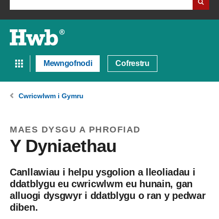
Mewngofnodi
Cofrestru
Cwricwlwm i Gymru
MAES DYSGU A PHROFIAD
Y Dyniaethau
Canllawiau i helpu ysgolion a lleoliadau i
ddatblygu eu cwricwlwm eu hunain, gan
alluogi dysgwyr i ddatblygu o ran y pedwar
diben.