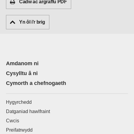
Cadw ac argraffu PDF
Yn ôl i'r brig
Amdanom ni
Cysylltu â ni
Cymorth a chefnogaeth
Hygyrchedd
Datganiad hawlfraint
Cwcis
Preifatrwydd