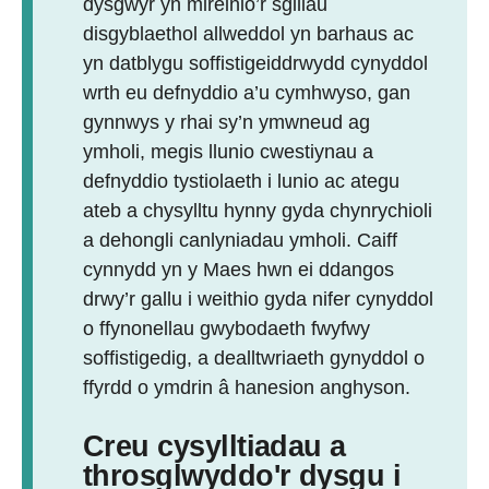
dysgwyr yn mireinio’r sgiliau
disgyblaethol allweddol yn barhaus ac
yn datblygu soffistigeiddrwydd cynyddol
wrth eu defnyddio a’u cymhwyso, gan
gynnwys y rhai sy’n ymwneud ag
ymholi, megis llunio cwestiynau a
defnyddio tystiolaeth i lunio ac ategu
ateb a chysylltu hynny gyda chynrychioli
a dehongli canlyniadau ymholi. Caiff
cynnydd yn y Maes hwn ei ddangos
drwy’r gallu i weithio gyda nifer cynyddol
o ffynonellau gwybodaeth fwyfwy
soffistigedig, a dealltwriaeth gynyddol o
ffyrdd o ymdrin â hanesion anghyson.
Creu cysylltiadau a
throsglwyddo'r dysgu i