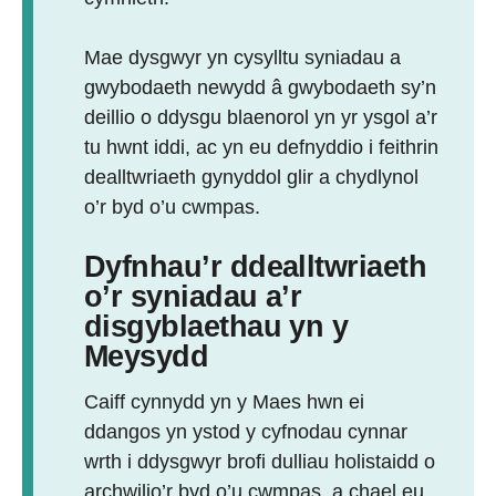
Mae dysgwyr yn cysylltu syniadau a
gwybodaeth newydd â gwybodaeth sy’n
deillio o ddysgu blaenorol yn yr ysgol a’r
tu hwnt iddi, ac yn eu defnyddio i feithrin
dealltwriaeth gynyddol glir a chydlynol
o’r byd o’u cwmpas.
Dyfnhau’r ddealltwriaeth
o’r syniadau a’r
disgyblaethau yn y
Meysydd
Caiff cynnydd yn y Maes hwn ei
ddangos yn ystod y cyfnodau cynnar
wrth i ddysgwyr brofi dulliau holistaidd o
archwilio’r byd o’u cwmpas, a chael eu