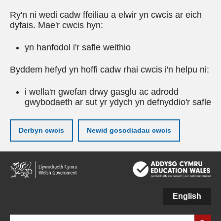
Ry'n ni wedi cadw ffeiliau a elwir yn cwcis ar eich
dyfais. Mae'r cwcis hyn:
yn hanfodol i'r safle weithio
Byddem hefyd yn hoffi cadw rhai cwcis i'n helpu ni:
i wella'n gwefan drwy gasglu ac adrodd
gwybodaeth ar sut yr ydych yn defnyddio'r safle
Derbyn cwcis
Newid gosodiadau cwcis
Neidio
i'r
prif
gynnwy
English