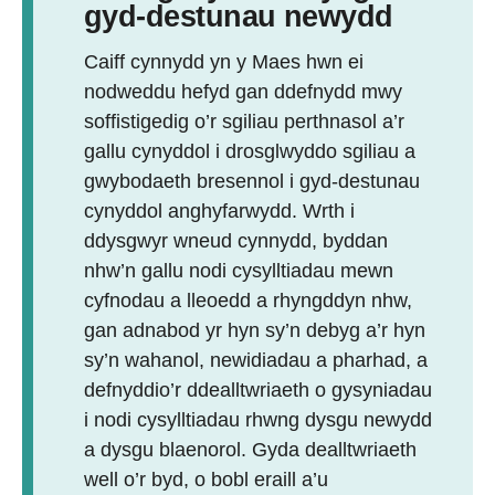
gyd-destunau newydd
Caiff cynnydd yn y Maes hwn ei
nodweddu hefyd gan ddefnydd mwy
soffistigedig o’r sgiliau perthnasol a’r
gallu cynyddol i drosglwyddo sgiliau a
gwybodaeth bresennol i gyd-destunau
cynyddol anghyfarwydd. Wrth i
ddysgwyr wneud cynnydd, byddan
nhw’n gallu nodi cysylltiadau mewn
cyfnodau a lleoedd a rhyngddyn nhw,
gan adnabod yr hyn sy’n debyg a’r hyn
sy’n wahanol, newidiadau a pharhad, a
defnyddio’r ddealltwriaeth o gysyniadau
i nodi cysylltiadau rhwng dysgu newydd
a dysgu blaenorol. Gyda dealltwriaeth
well o’r byd, o bobl eraill a’u