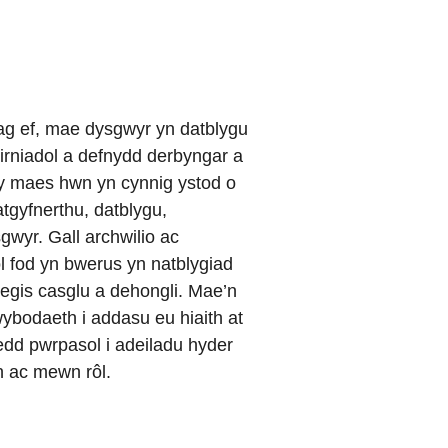
g ef, mae dysgwyr yn datblygu
eirniadol a defnydd derbyngar a
 y maes hwn yn cynnig ystod o
atgyfnerthu, datblygu,
wyr. Gall archwilio ac
 fod yn bwerus yn natblygiad
megis casglu a dehongli. Mae’n
 wybodaeth i addasu eu hiaith at
edd pwrpasol i adeiladu hyder
on ac mewn rôl.