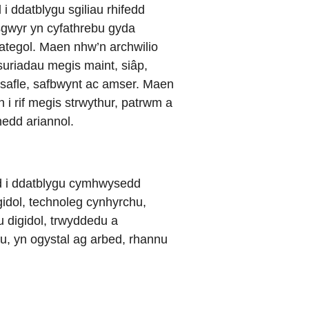
i ddatblygu sgiliau rhifedd
gwyr yn cyfathrebu gyda
ategol. Maen nhw’n archwilio
suriadau megis maint, siâp,
 safle, safbwynt ac amser. Maen
 i rif megis strwythur, patrwm a
nedd ariannol.
d i ddatblygu cymhwysedd
idol, technoleg cynhyrchu,
au digidol, trwyddedu a
au, yn ogystal ag arbed, rhannu