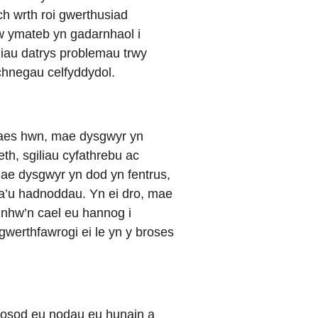
h wrth roi gwerthusiad
nhw ymateb yn gadarnhaol i
liau datrys problemau trwy
chnegau celfyddydol.
 Maes hwn, mae dysgwyr yn
th, sgiliau cyfathrebu ac
ae dysgwyr yn dod yn fentrus,
 a’u hadnoddau. Yn ei dro, mae
 nhw’n cael eu hannog i
werthfawrogi ei le yn y broses
 gosod eu nodau eu hunain a