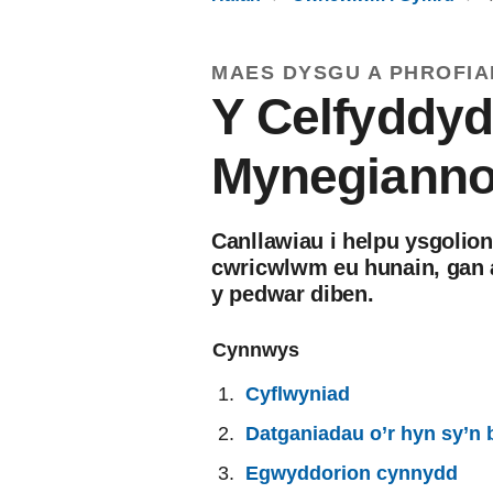
MAES DYSGU A PHROFIA
Y Celfyddy
Mynegianno
Canllawiau i helpu ysgolion
cwricwlwm eu hunain, gan a
y pedwar diben.
Cynnwys
Cyflwyniad
Datganiadau o’r hyn sy’n
Egwyddorion cynnydd