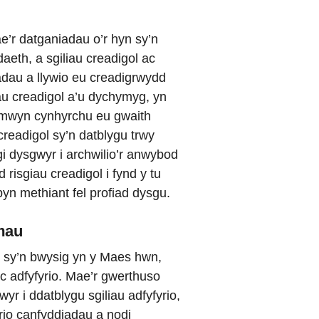
’r datganiadau o’r hyn sy’n
aeth, a sgiliau creadigol ac
adau a llywio eu creadigrwydd
au creadigol a’u dychymyg, yn
r mwyn cynhyrchu eu gwaith
readigol sy’n datblygu trwy
gi dysgwyr i archwilio’r anwybod
risgiau creadigol i fynd y tu
yn methiant fel profiad dysgu.
emau
yn sy’n bwysig yn y Maes hwn,
c adfyfyrio. Mae’r gwerthuso
yr i ddatblygu sgiliau adfyfyrio,
rio canfyddiadau a nodi