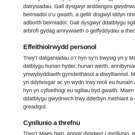
datrysiadau. Gall dysgwyr arddangos gwydnwc
beirniadol o’u gwaith, a gellir disgwyl iddyn 
adborth beirniadol. Gall dysgwyr ddatblygu sgi
arbrofi gydag amrywiaeth o gelfyddydau a the
Effeithiolrwydd personol
Trwy’r datganiadau o’r hyn sy’n bwysig yn y
datblygu hunan hyder, hunan werth, annibyniae
ymwybyddiaeth gymdeithasol a diwylliannol. M
yn ddyfeisgar ac yn wydn trwy reoli eu hunain
hyn yn cyfoethogi eu sgiliau byd gwaith. Maen
ddatblygu gwydnwch trwy dderbyn methiant a g
greadigol.
Cynllunio a threfnu
Trwy’r Maes hwn, anogir dysgwyr i gynllunio,