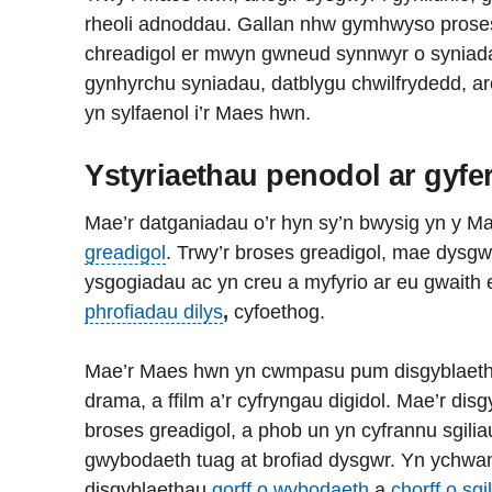
rheoli adnoddau. Gallan nhw gymhwyso prosesa
chreadigol er mwyn gwneud synnwyr o syniadau
gynhyrchu syniadau, datblygu chwilfrydedd, ar
yn sylfaenol i’r Maes hwn.
Ystyriaethau penodol ar gyfe
Mae’r datganiadau o’r hyn sy’n bwysig yn y Ma
greadigol
. Trwy’r broses greadigol, mae dysgwy
ysgogiadau ac yn creu a myfyrio ar eu gwaith
phrofiadau dilys
,
cyfoethog.
Mae’r Maes hwn yn cwmpasu pum disgyblaeth: 
drama, a ffilm a’r cyfryngau digidol. Mae’r dis
broses greadigol, a phob un yn cyfrannu sgili
gwybodaeth tuag at brofiad dysgwr. Yn ychwa
disgyblaethau
gorff o wybodaeth
a
chorff o sgi