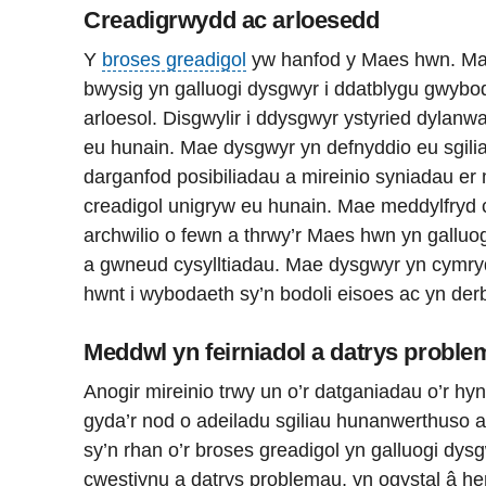
Creadigrwydd ac arloesedd
Y
broses greadigol
yw hanfod y Maes hwn. Mae
bwysig yn galluogi dysgwyr i ddatblygu gwybod
arloesol. Disgwylir i ddysgwyr ystyried dylanw
eu hunain. Mae dysgwyr yn defnyddio eu sgili
darganfod posibiliadau a mireinio syniadau e
creadigol unigryw eu hunain. Mae meddylfryd c
archwilio o fewn a thrwy’r Maes hwn yn galluo
a gwneud cysylltiadau. Mae dysgwyr yn cymryd 
hwnt i wybodaeth sy’n bodoli eisoes ac yn derb
Meddwl yn feirniadol a datrys probl
Anogir mireinio trwy un o’r datganiadau o’r h
gyda’r nod o adeiladu sgiliau hunanwerthuso a
sy’n rhan o’r broses greadigol yn galluogi dysgw
cwestiynu a datrys problemau, yn ogystal â he