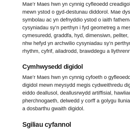
Mae’r Maes hwn yn cynnig cyfleoedd creadigol 
mewn ystod o gyd-destunau diddorol. Mae dys
symbolau ac yn defnyddio ystod o iaith fathem
cysyniadau sy’n perthyn i fyd geometreg a me
cymesuredd, graddfa, hyd, dimensiwn, pellter,
nhw hefyd yn archwilio cysyniadau sy’n perthyn
rhythm, cyfrif, ailadrodd, brawddegu a llythren
Cymhwysedd digidol
Mae’r Maes hwn yn cynnig cyfoeth o gyfleoed
digidol mewn meysydd megis cydweithredu dig
eiddo deallusol, deallusrwydd artiffisial, hawli
pherchnogaeth, delwedd y corff a golygu lluni
a dosbarthu gwaith digidol.
Sgiliau cyfannol