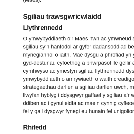
Sgiliau trawsgwricwlaidd
Llythrennedd
O ymwybyddiaeth o’r Maes hwn ac ymwneud a
sgiliau sy’n hanfodol ar gyfer dadansoddiad b
mynegiannol o iaith. Mae dysgu a phrofiad yn
gyd-destunau cyfoethog a phwrpasol lle gellir 
cymhwyso ac ymestyn sgiliau llythrennedd dysg
ymwybyddiaeth o amrywiaeth o waith creadigol
strategaethau darllen a sgiliau darllen uwch, 
llwyfan hyblyg i ddysgwyr gaffael y sgiliau a’r
ddiben ac i gynulleidfa ac mae’n cynnig cyfleo
fel y gall dysgwyr fynegi eu hunain fel unigoli
Rhifedd