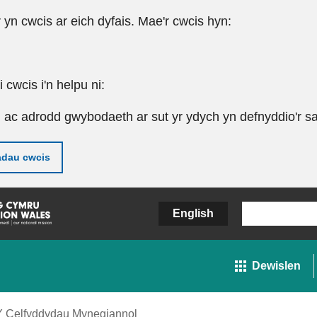
r yn cwcis ar eich dyfais. Mae'r cwcis hyn:
cwcis i'n helpu ni:
u ac adrodd gwybodaeth ar sut yr ydych yn defnyddio'r sa
adau cwcis
English
Dewislen
Y Celfyddydau Mynegiannol