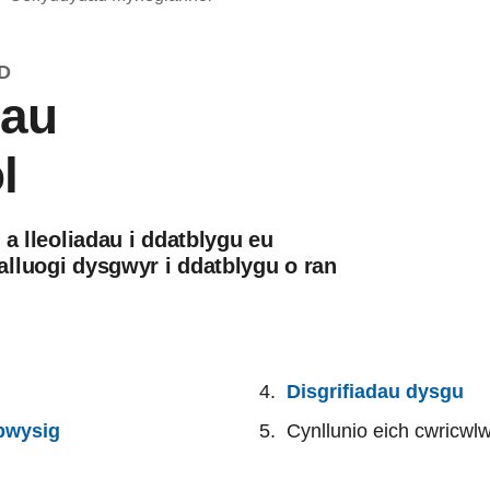
D
dau
l
 a lleoliadau i ddatblygu eu
lluogi dysgwyr i ddatblygu o ran
Disgrifiadau dysgu
 bwysig
Cynllunio eich cwricw