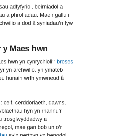
u adfyfyriol, beirniadol a
 a phrofiadau. Mae’r gallu i
chwilio a dod â syniadau’n fyw
r y Maes hwn
es hwn yn cynrychioli’r
broses
r yn archwilio, yn ymateb i
 eu hunain wrth ymwneud â
celf, cerddoriaeth, dawns,
gyblaethau hyn yn rhannu’r
au trosglwyddadwy a
negol, mae gan bob un o’r
liau
sy’n perthyn yn benodol