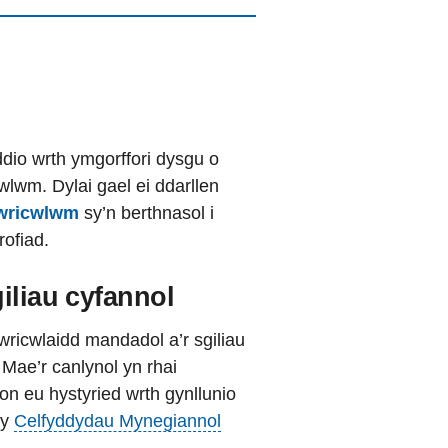
dio wrth ymgorffori dysgu o
lwm. Dylai gael ei ddarllen
cwricwlwm
sy’n berthnasol i
ofiad.
iliau cyfannol
wricwlaidd mandadol a’r sgiliau
 Mae’r canlynol yn rhai
on eu hystyried wrth gynllunio
 y
Celfyddydau Mynegiannol