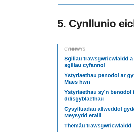
5. Cynllunio e
CYNNWYS
Sgiliau trawsgwricwlaidd a
sgiliau cyfannol
Ystyriaethau penodol ar gy
Maes hwn
Ystyriaethau sy’n benodol 
ddisgyblaethau
Cysylltiadau allweddol gyd
Meysydd eraill
Themâu trawsgwricwlaidd