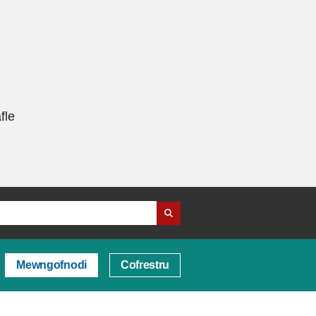
fle
Mewngofnodi
Cofrestru