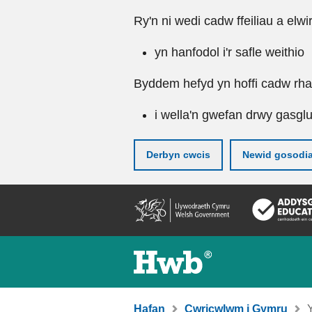
Ry'n ni wedi cadw ffeiliau a elwi
yn hanfodol i'r safle weithio
Byddem hefyd yn hoffi cadw rhai 
i wella'n gwefan drwy gasgl
Derbyn cwcis
Newid gosodi
Neidio
i'r
prif
gynnwy
Hafan
Cwricwlwm i Gymru