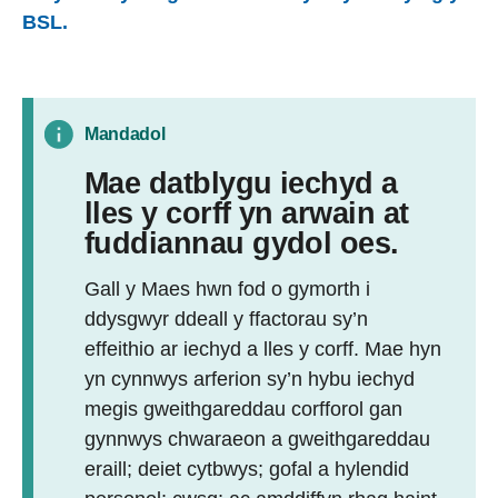
BSL.
Mandadol
Mae datblygu iechyd a
lles y corff yn arwain at
fuddiannau gydol oes.
Gall y Maes hwn fod o gymorth i
ddysgwyr ddeall y ffactorau sy’n
effeithio ar iechyd a lles y corff. Mae hyn
yn cynnwys arferion sy’n hybu iechyd
megis gweithgareddau corfforol gan
gynnwys chwaraeon a gweithgareddau
eraill; deiet cytbwys; gofal a hylendid