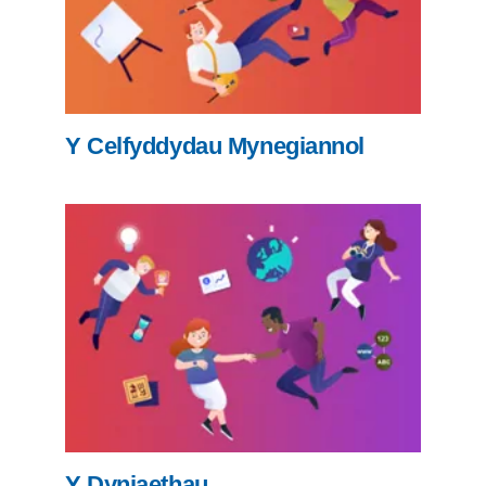
Y Celfyddydau Mynegiannol
Y Dyniaethau