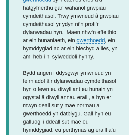
hatgyfnerthu gan wahanol grwpiau
cymdeithasol. Trwy ymwneud â grwpiau
cymdeithasol yr ydyn ni’n profi’r
dylanwadau hyn. Maen nhw’n effeithio
ar ein hunaniaeth, ein
gwerthoedd
, ein
hymddygiad ac ar ein hiechyd a lles, yn
aml heb i ni sylweddoli hynny.
Bydd angen i ddysgwyr ymwneud yn
feirniadol â’r dylanwadau cymdeithasol
hyn o fewn eu diwylliant eu hunain yn
ogystal â diwylliannau eraill, a hyn er
mwyn deall sut y mae normau a
gwerthoedd yn datblygu. Gall hyn eu
galluogi i ddeall sut mae eu
hymddygiad, eu perthynas ag eraill a’u