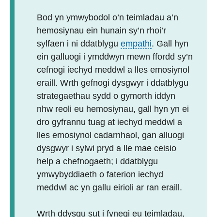
Bod yn ymwybodol o’n teimladau a’n
hemosiynau ein hunain sy’n rhoi’r
sylfaen i ni ddatblygu
empathi
. Gall hyn
ein galluogi i ymddwyn mewn ffordd sy’n
cefnogi iechyd meddwl a lles emosiynol
eraill. Wrth gefnogi dysgwyr i ddatblygu
strategaethau sydd o gymorth iddyn
nhw reoli eu hemosiynau, gall hyn yn ei
dro gyfrannu tuag at iechyd meddwl a
lles emosiynol cadarnhaol, gan alluogi
dysgwyr i sylwi pryd a lle mae ceisio
help a chefnogaeth; i ddatblygu
ymwybyddiaeth o faterion iechyd
meddwl ac yn gallu eirioli ar ran eraill.
Wrth ddysgu sut i fynegi eu teimladau,