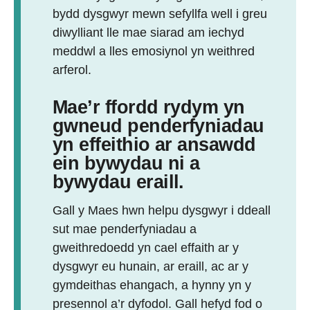
bydd dysgwyr mewn sefyllfa well i greu
diwylliant lle mae siarad am iechyd
meddwl a lles emosiynol yn weithred
arferol.
Mae’r ffordd rydym yn
gwneud penderfyniadau
yn effeithio ar ansawdd
ein bywydau ni a
bywydau eraill.
Gall y Maes hwn helpu dysgwyr i ddeall
sut mae penderfyniadau a
gweithredoedd yn cael effaith ar y
dysgwyr eu hunain, ar eraill, ac ar y
gymdeithas ehangach, a hynny yn y
presennol a’r dyfodol. Gall hefyd fod o