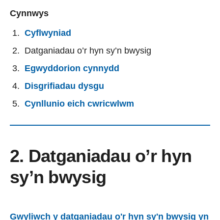
Cynnwys
Cyflwyniad
Datganiadau o’r hyn sy’n bwysig
Egwyddorion cynnydd
Disgrifiadau dysgu
Cynllunio eich cwricwlwm
2. Datganiadau o’r hyn
sy’n bwysig
Gwyliwch y datganiadau o'r hyn sy'n bwysig yn