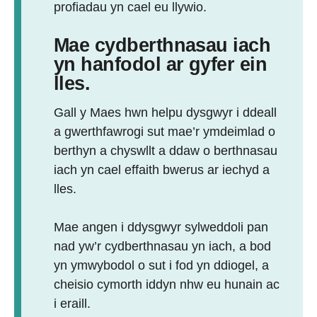
profiadau yn cael eu llywio.
Mae cydberthnasau iach
yn hanfodol ar gyfer ein
lles.
Gall y Maes hwn helpu dysgwyr i ddeall
a gwerthfawrogi sut mae’r ymdeimlad o
berthyn a chyswllt a ddaw o berthnasau
iach yn cael effaith bwerus ar iechyd a
lles.
Mae angen i ddysgwyr sylweddoli pan
nad yw’r cydberthnasau yn iach, a bod
yn ymwybodol o sut i fod yn ddiogel, a
cheisio cymorth iddyn nhw eu hunain ac
i eraill.