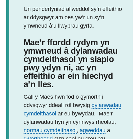
Un penderfyniad allweddol sy’n effeithio
ar ddysgwyr am oes yw’r un sy’n
ymwneud â’u llwybrau gyrfa.
Mae’r ffordd rydym yn
ymwneud â dylanwadau
cymdeithasol yn siapio
pwy ydyn ni, ac yn
effeithio ar ein hiechyd
a’n lles.
Gall y Maes hwn fod o gymorth i
ddysgwyr ddeall rôl bwysig
dylanwadau
cymdeithasol
ar eu bywydau. Mae’r
dylanwadau hyn yn cynnwys rheolau,
normau cymdeithasol
,
agweddau
a
gwerthoedd
sy’n cael eu creu a’u