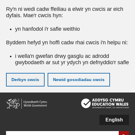
Ry'n ni wedi cadw ffeiliau a elwir yn cwcis ar eich
dyfais. Mae'r cwcis hyn:
yn hanfodol i'r safle weithio
Byddem hefyd yn hoffi cadw rhai cwcis i'n helpu ni:
i wella'n gwefan drwy gasglu ac adrodd
gwybodaeth ar sut yr ydych yn defnyddio'r safle
Derbyn cwcis
Newid gosodiadau cwcis
Neidio
i'r
prif
gynnwy
English