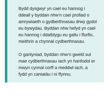
Bydd dysgwyr yn cael eu hannog i
ddeall y byddan nhw’n cael profiad o
amrywiaeth o gydberthnasau drwy gydol
eu bywydau. Byddan nhw hefyd yn cael
eu hannog i ddatblygu eu gallu i ffurfio,
meithrin a chynnal cydberthnasau.
O ganlyniad, byddan nhw’n gweld sut
mae cydberthnasau iach yn hanfodol er
mwyn cynnal corff a meddwl iach, a
fydd yn caniatáu i ni ffynnu.