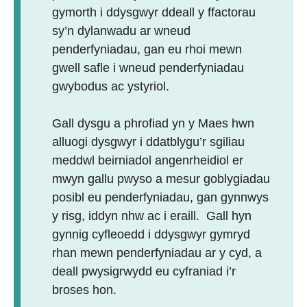
gymorth i ddysgwyr ddeall y ffactorau
sy’n dylanwadu ar wneud
penderfyniadau, gan eu rhoi mewn
gwell safle i wneud penderfyniadau
gwybodus ac ystyriol.
Gall dysgu a phrofiad yn y Maes hwn
alluogi dysgwyr i ddatblygu’r sgiliau
meddwl beirniadol angenrheidiol er
mwyn gallu pwyso a mesur goblygiadau
posibl eu penderfyniadau, gan gynnwys
y risg, iddyn nhw ac i eraill. Gall hyn
gynnig cyfleoedd i ddysgwyr gymryd
rhan mewn penderfyniadau ar y cyd, a
deall pwysigrwydd eu cyfraniad i’r
broses hon.