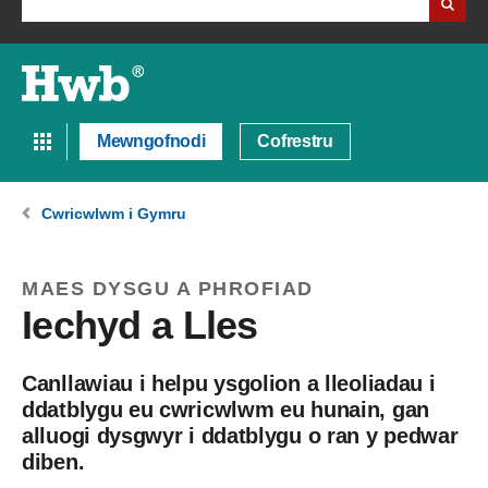
Mewngofnodi
Cofrestru
Cwricwlwm i Gymru
MAES DYSGU A PHROFIAD
Iechyd a Lles
Canllawiau i helpu ysgolion a lleoliadau i
ddatblygu eu cwricwlwm eu hunain, gan
alluogi dysgwyr i ddatblygu o ran y pedwar
diben.