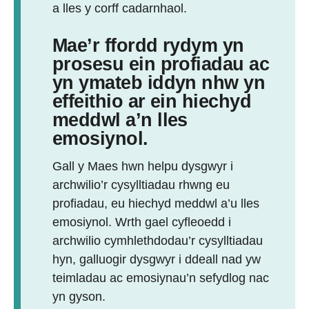
a lles y corff cadarnhaol.
Mae’r ffordd rydym yn
prosesu ein profiadau ac
yn ymateb iddyn nhw yn
effeithio ar ein hiechyd
meddwl a’n lles
emosiynol.
Gall y Maes hwn helpu dysgwyr i
archwilio’r cysylltiadau rhwng eu
profiadau, eu hiechyd meddwl a’u lles
emosiynol. Wrth gael cyfleoedd i
archwilio cymhlethdodau’r cysylltiadau
hyn, galluogir dysgwyr i ddeall nad yw
teimladau ac emosiynau’n sefydlog nac
yn gyson.