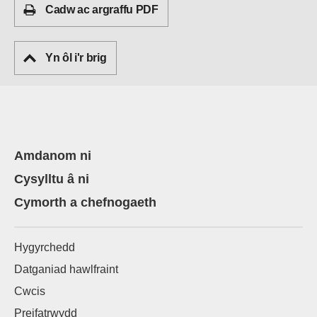
Cadw ac argraffu PDF
Yn ôl i'r brig
Amdanom ni
Cysylltu â ni
Cymorth a chefnogaeth
Hygyrchedd
Datganiad hawlfraint
Cwcis
Preifatrwydd