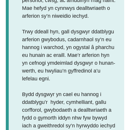
personol; cwsg; ac amddiffyn rhag haint.
Mae hefyd yn cynnwys dealltwriaeth o
arferion sy’n niweidio iechyd.
Trwy ddeall hyn, gall dysgwyr ddatblygu
arferion gwybodus, cadarnhaol sy’n eu
hannog i warchod, yn ogystal â pharchu
eu hunain ac eraill. Mae’r arferion hyn
yn cefnogi ymdeimlad dysgwyr o hunan-
werth, eu hwyliau’n gyffredinol a’u
lefelau egni.
Bydd dysgwyr yn cael eu hannog i
ddatblygu’r hyder, cymhelliant, gallu
corfforol, gwybodaeth a dealltwriaeth a
fydd o gymorth iddyn nhw fyw bywyd
iach a gweithredol sy’n hyrwyddo iechyd