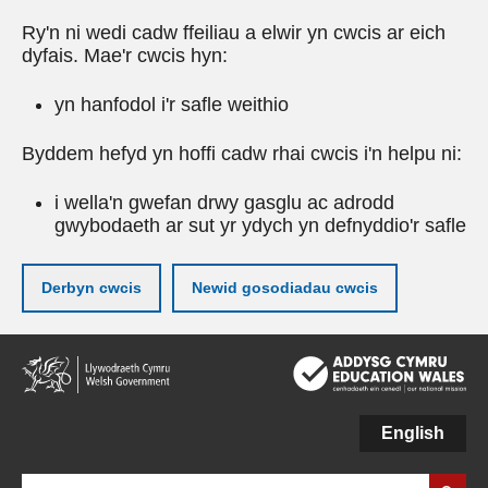
Ry'n ni wedi cadw ffeiliau a elwir yn cwcis ar eich
dyfais. Mae'r cwcis hyn:
yn hanfodol i'r safle weithio
Byddem hefyd yn hoffi cadw rhai cwcis i'n helpu ni:
i wella'n gwefan drwy gasglu ac adrodd
gwybodaeth ar sut yr ydych yn defnyddio'r safle
Derbyn cwcis
Newid gosodiadau cwcis
Neidio
i'r
prif
gynnwy
English