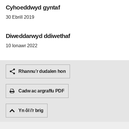
Cyhoeddwyd gyntaf
30 Ebrill 2019
Diweddarwyd ddiwethaf
10 Ionawr 2022
Rhannu’r dudalen hon
Cadw ac argraffu PDF
Yn ôl i'r brig