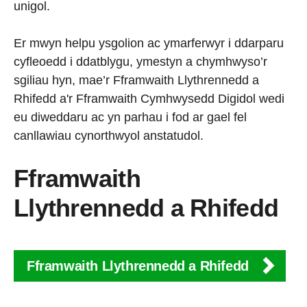
unigol.
Er mwyn helpu ysgolion ac ymarferwyr i ddarparu
cyfleoedd i ddatblygu, ymestyn a chymhwyso’r
sgiliau hyn, mae’r Fframwaith Llythrennedd a
Rhifedd a'r Fframwaith Cymhwysedd Digidol wedi
eu diweddaru ac yn parhau i fod ar gael fel
canllawiau cynorthwyol anstatudol.
Fframwaith
Llythrennedd a Rhifedd
Fframwaith Llythrennedd a Rhifedd