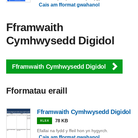
Cais am fformat gwahanol
Fframwaith
Cymhwysedd Digidol
Fframwaith Cymhwysedd Digidol
Fformatau eraill
Fframwaith Cymhwysedd Digidol
78 KB
XLSX
Efallai na fydd y ffeil hon yn hygyrch.
Cais am fformat gwahanol