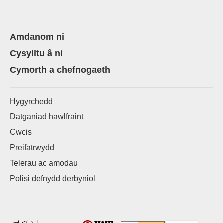
Amdanom ni
Cysylltu â ni
Cymorth a chefnogaeth
Hygyrchedd
Datganiad hawlfraint
Cwcis
Preifatrwydd
Telerau ac amodau
Polisi defnydd derbyniol