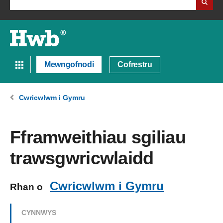
Mewngofnodi
Cofrestru
Cwricwlwm i Gymru
Fframweithiau sgiliau
trawsgwricwlaidd
Cwricwlwm i Gymru
Rhan o
CYNNWYS