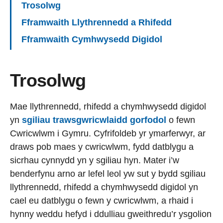
Trosolwg
Fframwaith Llythrennedd a Rhifedd
Fframwaith Cymhwysedd Digidol
Trosolwg
Mae llythrennedd, rhifedd a chymhwysedd digidol
yn
sgiliau trawsgwricwlaidd gorfodol
o fewn
Cwricwlwm i Gymru. Cyfrifoldeb yr ymarferwyr, ar
draws pob maes y cwricwlwm, fydd datblygu a
sicrhau cynnydd yn y sgiliau hyn. Mater i’w
benderfynu arno ar lefel leol yw sut y bydd sgiliau
llythrennedd, rhifedd a chymhwysedd digidol yn
cael eu datblygu o fewn y cwricwlwm, a rhaid i
hynny weddu hefyd i ddulliau gweithredu’r ysgolion