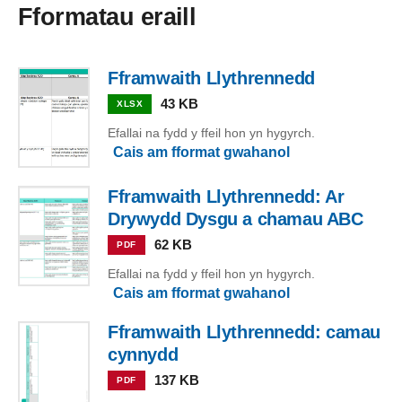
Fformatau eraill
Fframwaith Llythrennedd
43 KB
XLSX
Efallai na fydd y ffeil hon yn hygyrch.
Cais am fformat gwahanol
Fframwaith Llythrennedd: Ar
Drywydd Dysgu a chamau ABC
62 KB
PDF
Efallai na fydd y ffeil hon yn hygyrch.
Cais am fformat gwahanol
Fframwaith Llythrennedd: camau
cynnydd
137 KB
PDF