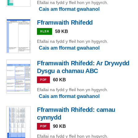
Efallai na fydd y ffeil hon yn hygyrch.
Cais am fformat gwahanol
Fframwaith Rhifedd
59 KB
XLSX
Efallai na fydd y ffeil hon yn hygyrch.
Cais am fformat gwahanol
Fframwaith Rhifedd: Ar Drywydd
Dysgu a chamau ABC
60 KB
PDF
Efallai na fydd y ffeil hon yn hygyrch.
Cais am fformat gwahanol
Fframwaith Rhifedd: camau
cynnydd
90 KB
PDF
Efallai na fydd y ffeil hon yn hygyrch.