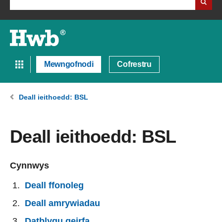
Mewngofnodi
Cofrestru
Deall ieithoedd: BSL
Deall ieithoedd: BSL
Cynnwys
Deall ffonoleg
Deall amrywiadau
Datblygu geirfa