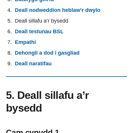
Deall nodweddion heblaw’r dwylo
Deall sillafu a’r bysedd
Deall testunau BSL
Empathi
Dehongli a dod i gasgliad
Deall naratifau
5. Deall sillafu a’r
bysedd
Cam cynydd 1