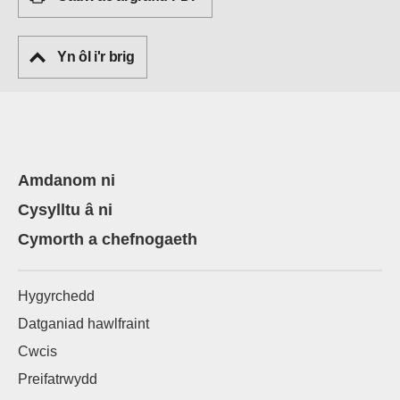
Yn ôl i'r brig
Amdanom ni
Cysylltu â ni
Cymorth a chefnogaeth
Hygyrchedd
Datganiad hawlfraint
Cwcis
Preifatrwydd