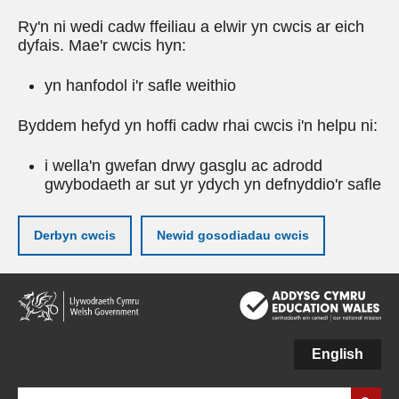
Ry'n ni wedi cadw ffeiliau a elwir yn cwcis ar eich
dyfais. Mae'r cwcis hyn:
yn hanfodol i'r safle weithio
Byddem hefyd yn hoffi cadw rhai cwcis i'n helpu ni:
i wella'n gwefan drwy gasglu ac adrodd
gwybodaeth ar sut yr ydych yn defnyddio'r safle
Derbyn cwcis
Newid gosodiadau cwcis
Neidio
i'r
prif
gynnwy
English