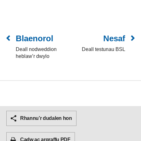
Blaenorol
Nesaf
Deall nodweddion
Deall testunau BSL
heblaw’r dwylo
Rhannu’r dudalen hon
Cadw ac argraffu PDF