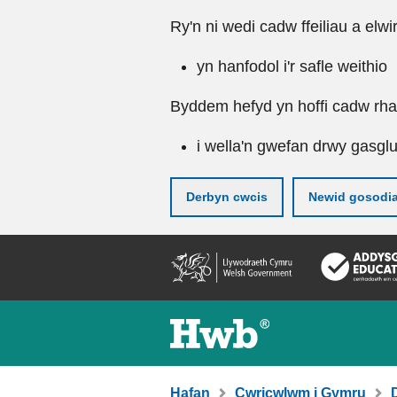
Ry'n ni wedi cadw ffeiliau a elwi
yn hanfodol i'r safle weithio
Byddem hefyd yn hoffi cadw rhai 
i wella'n gwefan drwy gasgl
Derbyn cwcis
Newid gosodi
Neidio
i'r
prif
gynnwy
Hafan
Cwricwlwm i Gymru