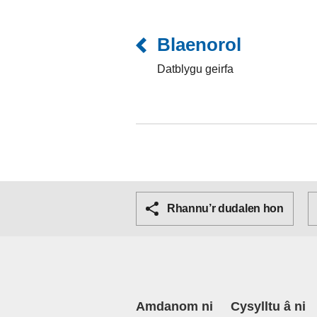
Blaenorol
Datblygu geirfa
Rhannu’r dudalen hon
Amdanom ni
Cysylltu â ni