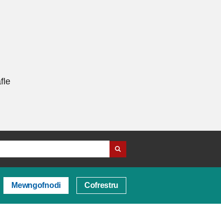
fle
Mewngofnodi
Cofrestru