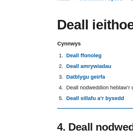
Deall ieith
Cynnwys
Deall ffonoleg
Deall amrywiadau
Datblygu geirfa
Deall nodweddion heblaw’r 
Deall sillafu a’r bysedd
4. Deall nodwe