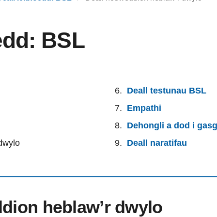
oedd: BSL
Deall testunau BSL
Empathi
Dehongli a dod i gasg
dwylo
Deall naratifau
ddion heblaw’r dwylo