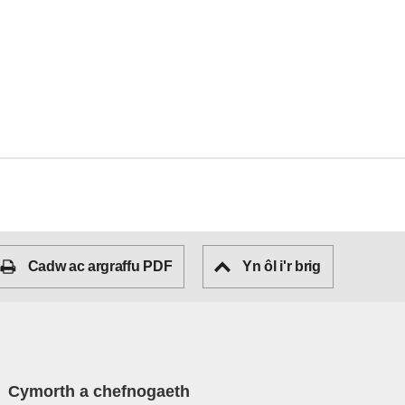
Cadw ac argraffu PDF
Yn ôl i'r brig
Cymorth a chefnogaeth