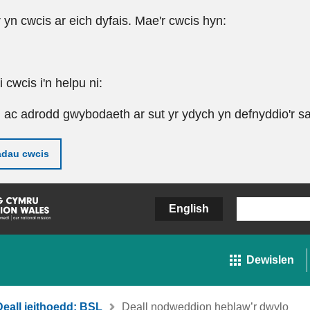
r yn cwcis ar eich dyfais. Mae'r cwcis hyn:
cwcis i'n helpu ni:
u ac adrodd gwybodaeth ar sut yr ydych yn defnyddio'r sa
adau cwcis
English
Dewislen
Deall ieithoedd: BSL
Deall nodweddion heblaw’r dwylo