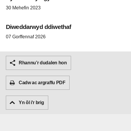
30 Mehefin 2023
Diweddarwyd ddiwethaf
07 Gorffennaf 2026
Rhannu’r dudalen hon
Cadw ac argraffu PDF
Yn ôl i'r brig