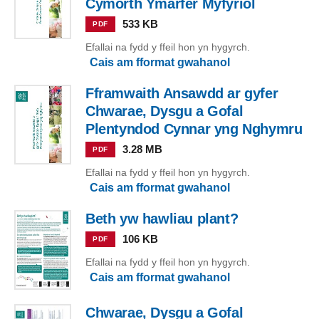
Cymorth Ymarfer Myfyriol
533 KB
PDF
Efallai na fydd y ffeil hon yn hygyrch.
Cais am fformat gwahanol
Fframwaith Ansawdd ar gyfer
Chwarae, Dysgu a Gofal
Plentyndod Cynnar yng Nghymru
3.28 MB
PDF
Efallai na fydd y ffeil hon yn hygyrch.
Cais am fformat gwahanol
Beth yw hawliau plant?
106 KB
PDF
Efallai na fydd y ffeil hon yn hygyrch.
Cais am fformat gwahanol
Chwarae, Dysgu a Gofal