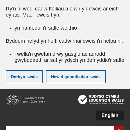
Ry'n ni wedi cadw ffeiliau a elwir yn cwcis ar eich
dyfais. Mae'r cwcis hyn:
yn hanfodol i'r safle weithio
Byddem hefyd yn hoffi cadw rhai cwcis i'n helpu ni:
i wella'n gwefan drwy gasglu ac adrodd
gwybodaeth ar sut yr ydych yn defnyddio'r safle
Derbyn cwcis
Newid gosodiadau cwcis
Neidio
i'r
prif
gynnwy
English