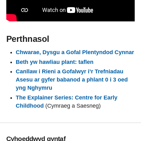
Perthnasol
Chwarae, Dysgu a Gofal Plentyndod Cynnar
Beth yw hawliau plant: taflen
Canllaw i Rieni a Gofalwyr i’r Trefniadau
Asesu ar gyfer babanod a phlant 0 i 3 oed
yng Nghymru
The Explainer Series: Centre for Early
Childhood
(Cymraeg a Saesneg)
Cyhoeddwyd gyntaf