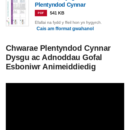
Plentyndod Cynnar
541 KB
PDF
Efallai na fydd y ffeil hon yn hygyrch.
Cais am fformat gwahanol
Chwarae Plentyndod Cynnar
Dysgu ac Adnoddau Gofal
Esboniwr Animeiddiedig