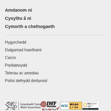
Amdanom ni
Cysylltu â ni
Cymorth a chefnogaeth
Hygyrchedd
Datganiad hawlfraint
Cwcis
Preifatrwydd
Telerau ac amodau
Polisi defnydd derbyniol