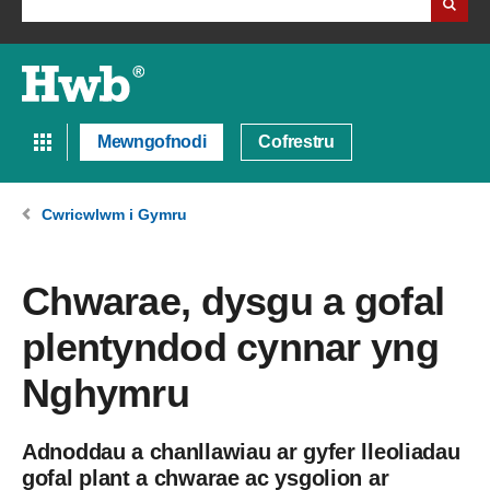
Mewngofnodi
Cofrestru
Cwricwlwm i Gymru
Chwarae, dysgu a gofal
plentyndod cynnar yng
Nghymru
Adnoddau a chanllawiau ar gyfer lleoliadau
gofal plant a chwarae ac ysgolion ar