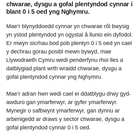
chwarae, dysgu a gofal plentyndod cynnar i
blant 0 i 5 oed yng Nghymru.
Mae’r blynyddoedd cynnar yn chwarae rôl bwysig
yn ystod plentyndod yn ogystal â llunio ein dyfodol.
Er mwyn sicrhau bod pob plentyn 0 i 5 oed yn cael
y dechrau gorau posibl mewn bywyd, mae
Llywodraeth Cymru wedi penderfynu rhoi lles a
datblygiad plant wrth wraidd chwarae, dysgu a
gofal plentyndod cynnar yng Nghymru.
Mae’r adran hwn wedi cael ei ddatblygu drwy gyd-
awduro gan ymarferwyr, ar gyfer ymarferwyr.
Mynegir o safbwynt ymarferwyr, gan dynnu ar
arbenigedd ar draws y sector chwarae, dysgu a
gofal plentyndod cynnar 0 i 5 oed.