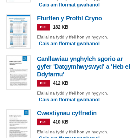
Cais am fformat gwahanol
Ffurflen y Proffil Cryno
182 KB
PDF
Efallai na fydd y ffeil hon yn hygyrch.
Cais am fformat gwahanol
Canllawiau ynghylch sgorio ar
gyfer 'Datgymhwyswyd' a 'Heb ei
Ddyfarnu'
412 KB
PDF
Efallai na fydd y ffeil hon yn hygyrch.
Cais am fformat gwahanol
Cwestiynau cyffredin
410 KB
PDF
Efallai na fydd y ffeil hon yn hygyrch.