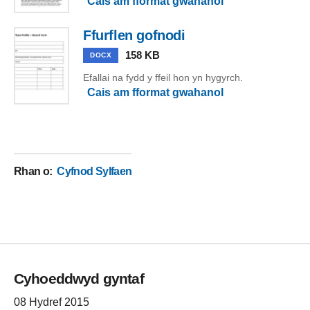
Cais am fformat gwahanol
Ffurflen gofnodi
158 KB
DOCX
Efallai na fydd y ffeil hon yn hygyrch.
Cais am fformat gwahanol
Rhan o
:
Cyfnod Sylfaen
Cyhoeddwyd gyntaf
08 Hydref 2015