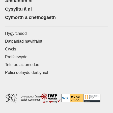
Amdanom ni
Cysylltu â ni
Cymorth a chefnogaeth
Hygyrchedd
Datganiad hawlfraint
Cwcis
Preifatrwydd
Telerau ac amodau
Polisi defnydd derbyniol