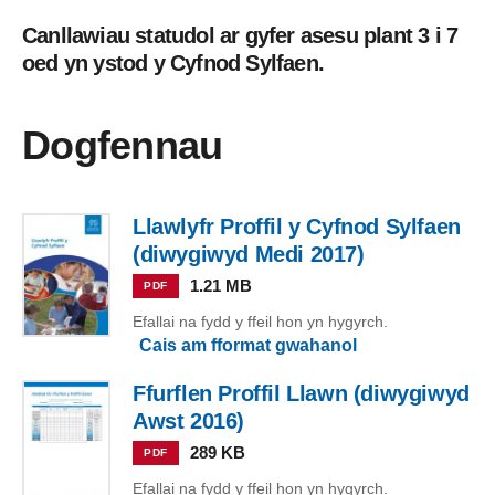
Canllawiau statudol ar gyfer asesu plant 3 i 7
oed yn ystod y Cyfnod Sylfaen.
Dogfennau
Llawlyfr Proffil y Cyfnod Sylfaen
(diwygiwyd Medi 2017)
1.21 MB
PDF
Efallai na fydd y ffeil hon yn hygyrch.
Cais am fformat gwahanol
Ffurflen Proffil Llawn (diwygiwyd
Awst 2016)
289 KB
PDF
Efallai na fydd y ffeil hon yn hygyrch.