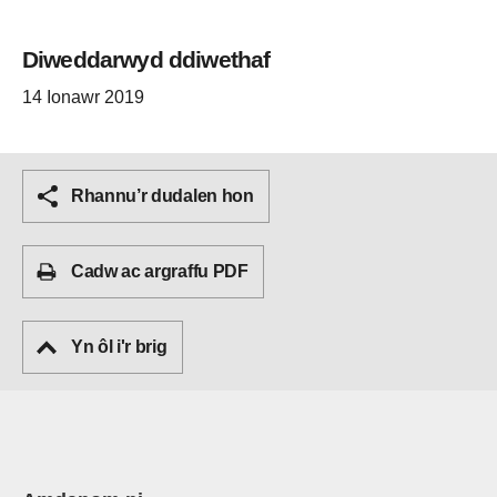
Diweddarwyd ddiwethaf
14 Ionawr 2019
Rhannu’r dudalen hon
Cadw ac argraffu PDF
Yn ôl i'r brig