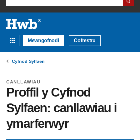
Mewngofnodi
Cofrestru
Cyfnod Sylfaen
CANLLAWIAU
Proffil y Cyfnod
Sylfaen: canllawiau i
ymarferwyr