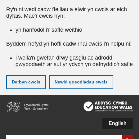
Ry'n ni wedi cadw ffeiliau a elwir yn cwcis ar eich
dyfais. Mae'r cwcis hyn:
yn hanfodol i'r safle weithio
Byddem hefyd yn hoffi cadw rhai cwcis i'n helpu ni:
i wella'n gwefan drwy gasglu ac adrodd
gwybodaeth ar sut yr ydych yn defnyddio'r safle
Derbyn cwcis
Newid gosodiadau cwcis
Neidio
i'r
prif
gynnwy
English