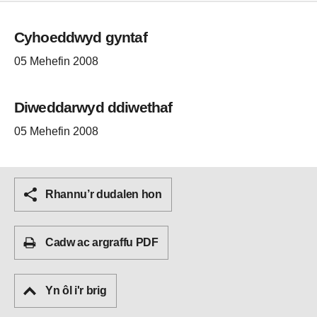
Cyhoeddwyd gyntaf
05 Mehefin 2008
Diweddarwyd ddiwethaf
05 Mehefin 2008
Rhannu’r dudalen hon
Cadw ac argraffu PDF
Yn ôl i'r brig