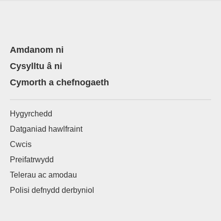
Amdanom ni
Cysylltu â ni
Cymorth a chefnogaeth
Hygyrchedd
Datganiad hawlfraint
Cwcis
Preifatrwydd
Telerau ac amodau
Polisi defnydd derbyniol