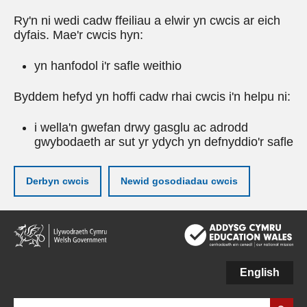
Ry'n ni wedi cadw ffeiliau a elwir yn cwcis ar eich
dyfais. Mae'r cwcis hyn:
yn hanfodol i'r safle weithio
Byddem hefyd yn hoffi cadw rhai cwcis i'n helpu ni:
i wella'n gwefan drwy gasglu ac adrodd
gwybodaeth ar sut yr ydych yn defnyddio'r safle
Derbyn cwcis
Newid gosodiadau cwcis
Neidio
i'r
prif
gynnwy
English