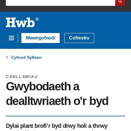
Mewngofnodi
Cofrestru
Cyfnod Sylfaen
CANLLAWIAU
Gwybodaeth a
dealltwriaeth o'r byd
Dylai plant brofi’r byd drwy holi a thrwy