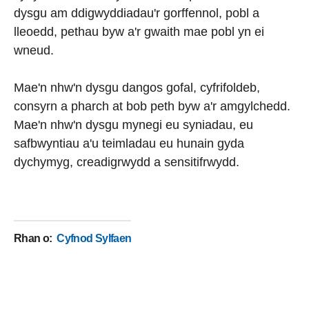
dysgu am ddigwyddiadau'r gorffennol, pobl a
lleoedd, pethau byw a'r gwaith mae pobl yn ei
wneud.
Mae'n nhw'n dysgu dangos gofal, cyfrifoldeb,
consyrn a pharch at bob peth byw a'r amgylchedd.
Mae'n nhw'n dysgu mynegi eu syniadau, eu
safbwyntiau a'u teimladau eu hunain gyda
dychymyg, creadigrwydd a sensitifrwydd.
Rhan o
:
Cyfnod Sylfaen