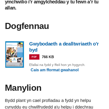
ymchwilio i’r amgylcheddau y tu fewn a’r tu
allan.
Dogfennau
Gwybodaeth a dealltwriaeth o'r
byd
766 KB
PDF
Efallai na fydd y ffeil hon yn hygyrch.
Cais am fformat gwahanol
Manylion
Bydd plant yn cael profiadau a fydd yn helpu
cynyddu eu chwilfrydedd a'u helpu i ddechrau