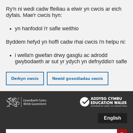
Ry'n ni wedi cadw ffeiliau a elwir yn cwcis ar eich
dyfais. Mae'r cwcis hyn:
yn hanfodol i'r safle weithio
Byddem hefyd yn hoffi cadw rhai cwcis i'n helpu ni:
i wella'n gwefan drwy gasglu ac adrodd
gwybodaeth ar sut yr ydych yn defnyddio'r safle
Derbyn cwcis
Newid gosodiadau cwcis
Neidio
i'r
prif
gynnwy
English