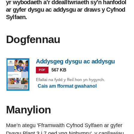
yr wybodaeth a’r ddealltwriaeth sy’n hanfodol
ar gyfer dysgu ac addysgu ar draws y Cyfnod
Sylfaen.
Dogfennau
Addysgeg dysgu ac addysgu
567 KB
PDF
Efallai na fydd y ffeil hon yn hygyrch.
Cais am fformat gwahanol
Manylion
Mae’n ategu 'Fframwaith Cyfnod Sylfaen ar gyfer
Dysgu Plant 3 i 7 oed yng Nghymru', y canllawiau