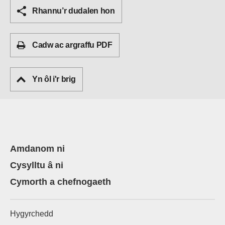
Rhannu’r dudalen hon
Cadw ac argraffu PDF
Yn ôl i'r brig
Amdanom ni
Cysylltu â ni
Cymorth a chefnogaeth
Hygyrchedd