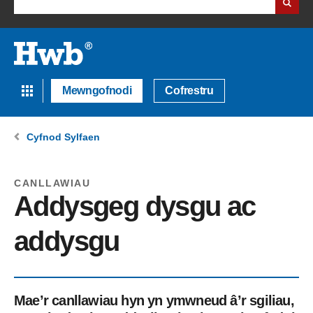
Mewngofnodi
Cofrestru
Cyfnod Sylfaen
CANLLAWIAU
Addysgeg dysgu ac
addysgu
Mae’r canllawiau hyn yn ymwneud â’r sgiliau,