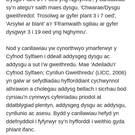
sy’n ategu’r saith maes dysgu, 'Chwarae/Dysgu
gweithredol: Trosolwg ar gyfer plant 3 i 7 oed',
'Arsylwi ar blant' a’r 'Fframwaith sgiliau ar gyfer
dysgwyr 3 i 19 oed yng Nghymru'.
Nod y canllawiau yw cynorthwyo ymarferwyr y
Cyfnod Sylfaen i ddeall addysgeg dysgu ac
addysgu a sut i’w gweithredu. Mae 'Adeiladu’r
Cyfnod Sylfaen; Cynllun Gweithredu' (LlCC, 2006)
yn galw ar sefydliadau hyfforddiant cychwynnol
athrawon a cholegau addysg bellach i sicrhau bod
cyrsiau’n cynnwys cyfeiriadau priodol at
ddatblygiad plentyn, addysgeg dysgu ac addysgu,
cynllunio ac asesu. Bydd y canllawiau hefyd yn
ddefnyddiol i fyfyrwyr sy’n hyfforddi i weithio gyda
phlant ifanc.