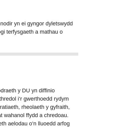
y nodir yn ei gyngor dyletswydd
nogi terfysgaeth a mathau o
raeth y DU yn diffinio
eithredol i’r gwerthoedd rydym
tiaeth, rheolaeth y gyfraith,
at wahanol ffydd a chredoau.
th aelodau o’n lluoedd arfog