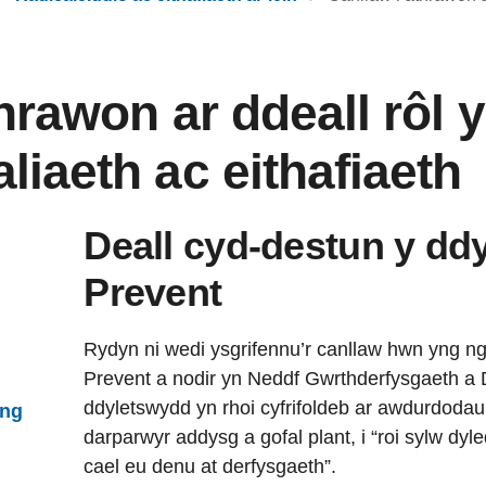
thrawon ar ddeall rôl
iaeth ac eithafiaeth
Deall cyd-destun y dd
Prevent
Rydyn ni wedi ysgrifennu’r canllaw hwn yng n
Prevent a nodir yn Neddf Gwrthderfysgaeth a
ddyletswydd yn rhoi cyfrifoldeb ar awdurdoda
wng
darparwyr addysg a gofal plant, i “roi sylw dyle
cael eu denu at derfysgaeth”.