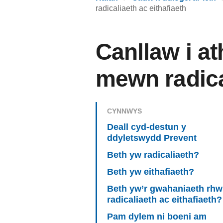
radicaliaeth ac eithafiaeth
Canllaw i a
mewn radical
CYNNWYS
Deall cyd-destun y
ddyletswydd Prevent
Beth yw radicaliaeth?
Beth yw eithafiaeth?
Beth yw’r gwahaniaeth rh
radicaliaeth ac eithafiaeth?
Pam dylem ni boeni am