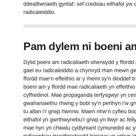
ddealltwriaeth gyntaf: sef credoau eithafol yw 
radicaleiddio.
Pam dylem ni boeni am
Dylid poeni am radicaliaeth oherwydd y ffordd ma
gael eu radicaleiddio a chymryd rhan mewn gwe
ffordd mae’n effeithio ar y rheini sy’n dioddef t
boeni am y ffordd mae radicaliaeth yn effeithi
cyffredinol. Mae propaganda terfysgwyr yn cei
gwahaniaethu rhwng y bobl sy’n perthyn i’w grw
tu allan i’r grwp hwnnw. Maen nhw’n cyfleu bod 
eithafol yn gwrthwynebu’r grwp yn llwyr ac fell
mae hyn yn chwalu cydlyniant cymunedol ac yn