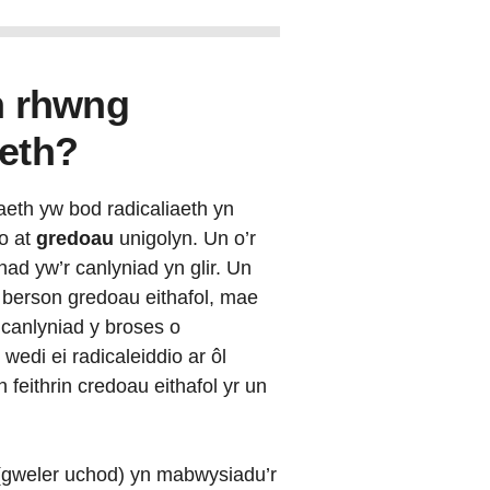
h rhwng
aeth?
iaeth yw bod radicaliaeth yn
io at
gredoau
unigolyn. Un o’r
nad yw’r canlyniad yn glir. Un
 berson gredoau eithafol, mae
w canlyniad y broses o
 wedi ei radicaleiddio ar ôl
feithrin credoau eithafol yr un
 (gweler uchod) yn mabwysiadu’r