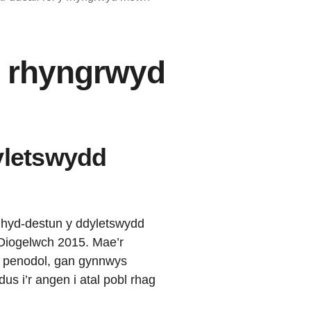
 y rhyngrwyd
yletswydd
ghyd-destun y ddyletswydd
 Diogelwch 2015. Mae’r
u penodol, gan gynnwys
dus i’r angen i atal pobl rhag