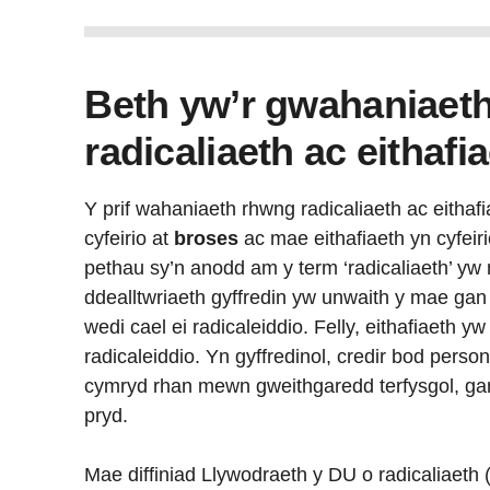
Beth yw’r gwahaniaet
radicaliaeth ac eithafi
Y prif wahaniaeth rhwng radicaliaeth ac eithaf
cyfeirio at
broses
ac mae eithafiaeth yn cyfeir
pethau sy’n anodd am y term ‘radicaliaeth’ yw 
ddealltwriaeth gyffredin yw unwaith y mae gan
wedi cael ei radicaleiddio. Felly, eithafiaeth y
radicaleiddio. Yn gyffredinol, credir bod person
cymryd rhan mewn gweithgaredd terfysgol, gan 
pryd.
Mae diffiniad Llywodraeth y DU o radicaliaeth