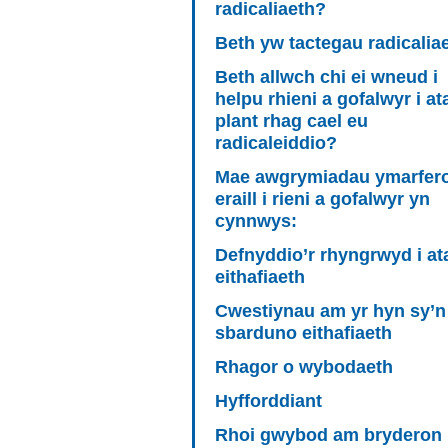
radicaliaeth?
Beth yw tactegau radicalia
Beth allwch chi ei wneud i
helpu rhieni a gofalwyr i at
plant rhag cael eu
radicaleiddio?
Mae awgrymiadau ymarfero
eraill i rieni a gofalwyr yn
cynnwys:
Defnyddio’r rhyngrwyd i at
eithafiaeth
Cwestiynau am yr hyn sy’n
sbarduno eithafiaeth
Rhagor o wybodaeth
Hyfforddiant
Rhoi gwybod am bryderon