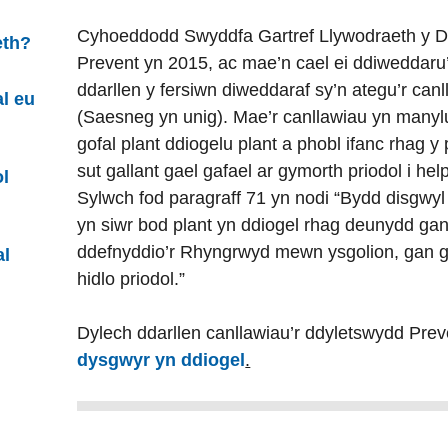
Cyhoeddodd Swyddfa Gartref Llywodraeth y D
eth?
Prevent yn 2015, ac mae’n cael ei ddiweddaru
ddarllen y fersiwn diweddaraf sy’n ategu’r ca
al eu
(Saesneg yn unig). Mae’r canllawiau yn manylu
gofal plant ddiogelu plant a phobl ifanc rhag y 
sut gallant gael gafael ar gymorth priodol i he
l
Sylwch fod paragraff 71 yn nodi “Bydd disgw
yn siwr bod plant yn ddiogel rhag deunydd gan
ddefnyddio’r Rhyngrwyd mewn ysgolion, gan g
al
hidlo priodol.”
Dylech ddarllen canllawiau’r ddyletswydd Prev
dysgwyr yn
ddiogel
.