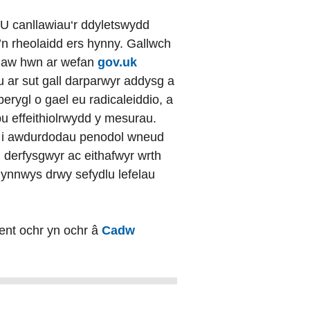
U canllawiau‘r ddyletswydd
’n rheolaidd ers hynny. Gallwch
nllaw hwn ar wefan
gov.uk
 ar sut gall darparwyr addysg a
perygl o gael eu radicaleiddio, a
lpu effeithiolrwydd y mesurau.
yl i awdurdodau penodol wneud
 derfysgwyr ac eithafwyr wrth
ynnwys drwy sefydlu lefelau
ent ochr yn ochr â
Cadw