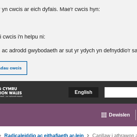
r yn cwcis ar eich dyfais. Mae'r cwcis hyn:
cwcis i'n helpu ni:
u ac adrodd gwybodaeth ar sut yr ydych yn defnyddio'r sa
adau cwcis
English
Dewislen
Radicaleiddio ac eithafiaeth ar-lein
Canllaw i athrawon 