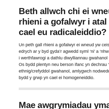
Beth allwch chi ei wne
rhieni a gofalwyr i atal
cael eu radicaleiddio?
Un peth gall rhieni a gofalwyr ei wneud yw ceis
edrych ar y byd gyda’r agwedd syml ‘ni’ a ‘nhw
i werthfawrogi a dathlu diwylliannau gwahanol 
Os bydd plentyn neu berson ifanc yn dechrau 
ethnig/crefyddol gwahanol, amlygwch nodweddi
bydd y grwp yn cael ei homogeneiddio.
Mae awgrymiadau ymarf