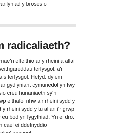
canlyniad y broses o
 radicaliaeth?
e’n effeithio ar y rheini a allai
ithgareddau terfysgol, a'r
rais terfysgol. Hefyd, dylem
o ar gydlyniant cymunedol yn fwy
sio creu hunaniaeth sy’n
p eithafol nhw a’r rheini sydd y
y rheini sydd y tu allan i’r grwp
y eu bod yn fygythiad. Yn ei dro,
 cael ei ddefnyddio i