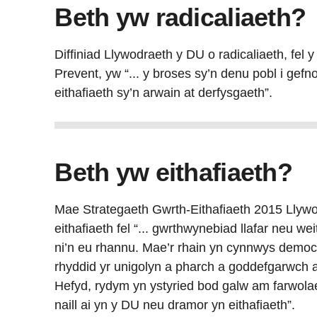
Beth yw radicaliaeth?
Diffiniad Llywodraeth y DU o radicaliaeth, fel 
Prevent, yw “... y broses sy’n denu pobl i gef
eithafiaeth sy’n arwain at derfysgaeth”.
Beth yw eithafiaeth?
Mae Strategaeth Gwrth-Eithafiaeth 2015 Llywod
eithafiaeth fel “... gwrthwynebiad llafar neu w
ni’n eu rhannu. Mae’r rhain yn cynnwys democra
rhyddid yr unigolyn a pharch a goddefgarwch 
Hefyd, rydym yn ystyried bod galw am farwolae
naill ai yn y DU neu dramor yn eithafiaeth”.