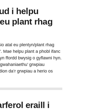
ud i helpu
 eu plant rhag
io atal eu plentyn/plant rhag
’. Mae helpu plant a phobl ifanc
yn ffordd bwysig o gyflawni hyn.
‘gwahaniaethu’ grwpiau
on da’r grwpiau a herio os
erol eraill i