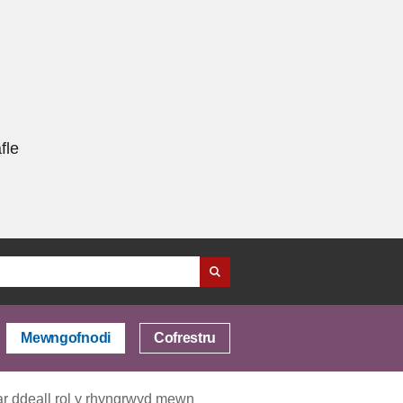
fle
Mewngofnodi
Cofrestru
ar ddeall rol y rhyngrwyd mewn