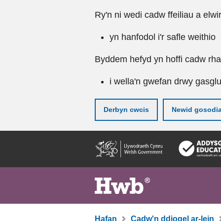
Ry'n ni wedi cadw ffeiliau a elwi
yn hanfodol i'r safle weithio
Byddem hefyd yn hoffi cadw rhai 
i wella'n gwefan drwy gasgl
Derbyn cwcis
Newid gosodi
Neidio
i'r
prif
gynnwy
Hafan
Cadw'n ddiogel ar-lein