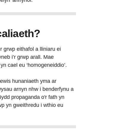
elyn’ annynol.
caliaeth?
grwp eithafol a lliniaru ei
eb i’r grwp arall. Mae
 yn cael eu ‘homogeneiddio’.
dewis hunaniaeth yma ar
wysau arnyn nhw i benderfynu a
 Bydd propaganda o'r fath yn
rwp yn gweithredu i wthio eu