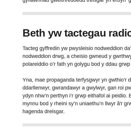
gyfiawnhau gweithredoedd treisgar yn erbyn ‘g
Beth yw tactegau radi
Tacteg gyffredin yw pwysleisio nodweddion da’r 
nodweddion drwg, a cheisio gwneud y gwrthwyn
polareiddio o’r fath yn golygu bod y ddau grwp
Yna, mae propaganda terfysgwyr yn gwthio’r 
ddarllenwyr, gwrandawyr a gwylwyr, gan roi p
ydyn nhw’n perthyn i’r grwp eithafol ai peidio.
mynnu bod y rheini sy’n uniaethu’n llwyr â'r g
hagenda dreisgar.