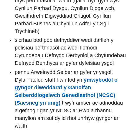
brys perthnasol ar waith (gallai hyn gynnwys
Cynllun Parhad Dysgu, Cynllun Diogelwch,
Gweithdrefn Digwyddiad Critigol, Cynllun
Parhad Busnes a Chynllun Adfer yn Sgil
Trychineb)
sicrhau bod pob defnyddiwr wedi darllen y
polisïau perthnasol ac wedi llofnodi
Cytundebau Defnydd Derbyniol a Chytundebau
Defnydd Benthyca ar gyfer dyfeisiau ysgol
pennu Arweinydd Seiber ar gyfer yr ysgol.
Dylai'r aelod staff hwn fod yn
ymwybodol o
gyngor diweddaraf y Ganolfan
Seiberddiogelwch Genedlaethol (NCSC)
(Saesneg yn unig)
trwy’r amser ac adnoddau
a gefnogir gan yr NCSC ar Hwb a rhannu
manylion am sut dylid rhoi unrhyw gyngor ar
waith