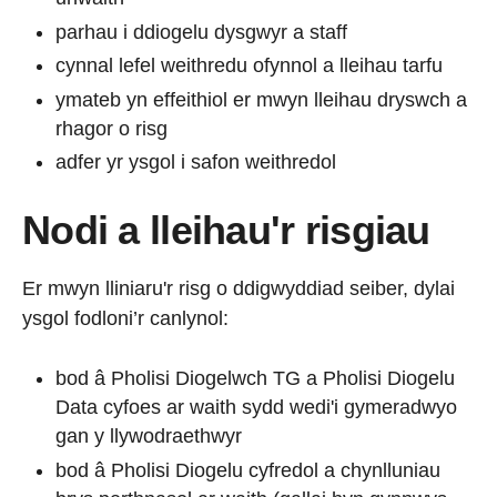
parhau i ddiogelu dysgwyr a staff
cynnal lefel weithredu ofynnol a lleihau tarfu
ymateb yn effeithiol er mwyn lleihau dryswch a
rhagor o risg
adfer yr ysgol i safon weithredol
Nodi a lleihau'r risgiau
Er mwyn lliniaru'r risg o ddigwyddiad seiber, dylai
ysgol fodloni’r canlynol:
bod â Pholisi Diogelwch TG a Pholisi Diogelu
Data cyfoes ar waith sydd wedi'i gymeradwyo
gan y llywodraethwyr
bod â Pholisi Diogelu cyfredol a chynlluniau