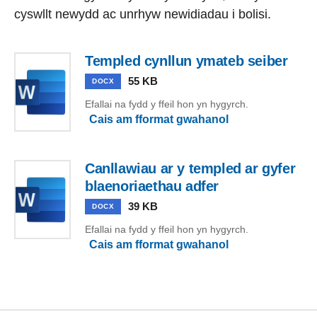
cyswllt newydd ac unrhyw newidiadau i bolisi.
Templed cynllun ymateb seiber
55 KB
DOCX
Efallai na fydd y ffeil hon yn hygyrch.
Cais am fformat gwahanol
Canllawiau ar y templed ar gyfer
blaenoriaethau adfer
39 KB
DOCX
Efallai na fydd y ffeil hon yn hygyrch.
Cais am fformat gwahanol