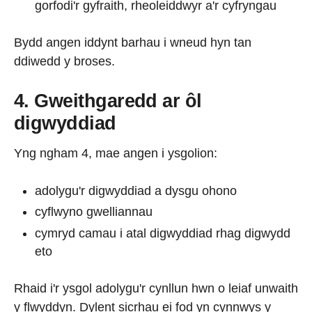
gorfodi'r gyfraith, rheoleiddwyr a'r cyfryngau
Bydd angen iddynt barhau i wneud hyn tan
ddiwedd y broses.
4. Gweithgaredd ar ôl
digwyddiad
Yng ngham 4, mae angen i ysgolion:
adolygu'r digwyddiad a dysgu ohono
cyflwyno gwelliannau
cymryd camau i atal digwyddiad rhag digwydd
eto
Rhaid i'r ysgol adolygu'r cynllun hwn o leiaf unwaith
y flwyddyn. Dylent sicrhau ei fod yn cynnwys y