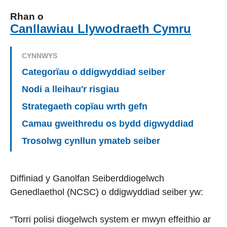
Rhan o
Canllawiau Llywodraeth Cymru
CYNNWYS
Categorïau o ddigwyddiad seiber
Nodi a lleihau'r risgiau
Strategaeth copïau wrth gefn
Camau gweithredu os bydd digwyddiad
Trosolwg cynllun ymateb seiber
Diffiniad y Ganolfan Seiberddiogelwch
Genedlaethol (NCSC) o ddigwyddiad seiber yw:
“Torri polisi diogelwch system er mwyn effeithio ar