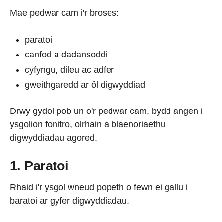
Mae pedwar cam i'r broses:
paratoi
canfod a dadansoddi
cyfyngu, dileu ac adfer
gweithgaredd ar ôl digwyddiad
Drwy gydol pob un o'r pedwar cam, bydd angen i
ysgolion fonitro, olrhain a blaenoriaethu
digwyddiadau agored.
1. Paratoi
Rhaid i'r ysgol wneud popeth o fewn ei gallu i
baratoi ar gyfer digwyddiadau.