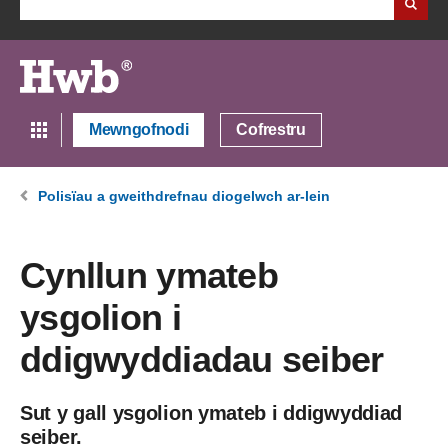
Mewngofnodi
Cofrestru
Polisïau a gweithdrefnau diogelwch ar-lein
Cynllun ymateb
ysgolion i
ddigwyddiadau seiber
Sut y gall ysgolion ymateb i ddigwyddiad
seiber.