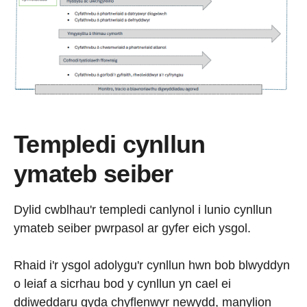
Templedi cynllun
ymateb seiber
Dylid cwblhau'r templedi canlynol i lunio cynllun
ymateb seiber pwrpasol ar gyfer eich ysgol.
Rhaid i'r ysgol adolygu'r cynllun hwn bob blwyddyn
o leiaf a sicrhau bod y cynllun yn cael ei
ddiweddaru gyda chyflenwyr newydd, manylion