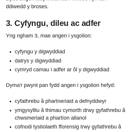
ddiwedd y broses.
3. Cyfyngu, dileu ac adfer
Yng ngham 3, mae angen i ysgolion:
cyfyngu y digwyddiad
datrys y digwyddiad
cymryd camau i adfer ar ôl y digwyddiad
Dyma'r pwynt pan fydd angen i ysgolion hefyd:
cyfathrebu â phartneriaid a defnyddwyr
ymgysylltu â thimau cymorth drwy gyfathrebu â
chwsmeriaid a phartïon allanol
cofnodi tystiolaeth fforensig trwy gyfathrebu â