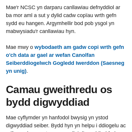
Mae'r NCSC yn darparu canllawiau defnyddiol ar
ba mor aml a sut y dylid cadw copïau wrth gefn
sydd eu hangen. Argymhellir bod pob ysgol yn
mabwysiadu'r canllawiau hyn.
Mae mwy o
wybodaeth am gadw copi wrth gefn
o'ch data ar gael ar wefan Canolfan
Seiberddiogelwch Gogledd Iwerddon (Saesneg
yn unig)
.
Camau gweithredu os
bydd digwyddiad
Mae cyflymder yn hanfodol bwysig yn ystod
digwyddiad seiber. Bydd hyn yn helpu i ddiogelu ac