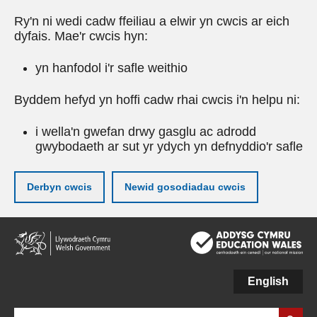
Ry'n ni wedi cadw ffeiliau a elwir yn cwcis ar eich
dyfais. Mae'r cwcis hyn:
yn hanfodol i'r safle weithio
Byddem hefyd yn hoffi cadw rhai cwcis i'n helpu ni:
i wella'n gwefan drwy gasglu ac adrodd
gwybodaeth ar sut yr ydych yn defnyddio'r safle
Derbyn cwcis
Newid gosodiadau cwcis
Neidio
i'r
prif
gynnwy
English