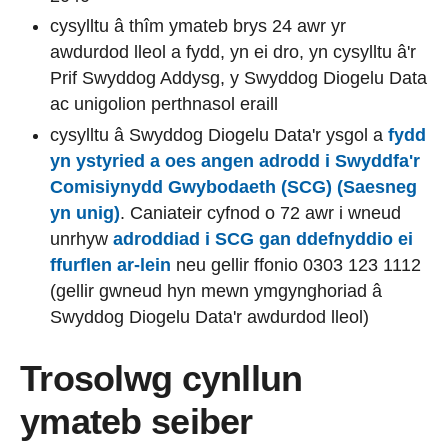
cysylltu â thîm ymateb brys 24 awr yr
awdurdod lleol a fydd, yn ei dro, yn cysylltu â'r
Prif Swyddog Addysg, y Swyddog Diogelu Data
ac unigolion perthnasol eraill
cysylltu â Swyddog Diogelu Data'r ysgol a
fydd
yn ystyried a oes angen adrodd i Swyddfa'r
Comisiynydd Gwybodaeth (SCG) (Saesneg
yn unig)
. Caniateir cyfnod o 72 awr i wneud
unrhyw
adroddiad i SCG gan ddefnyddio ei
ffurflen ar-lein
neu gellir ffonio 0303 123 1112
(gellir gwneud hyn mewn ymgynghoriad â
Swyddog Diogelu Data'r awdurdod lleol)
Trosolwg cynllun
ymateb seiber