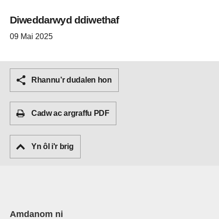
Diweddarwyd ddiwethaf
09 Mai 2025
Rhannu’r dudalen hon
Cadw ac argraffu PDF
Yn ôl i'r brig
Amdanom ni