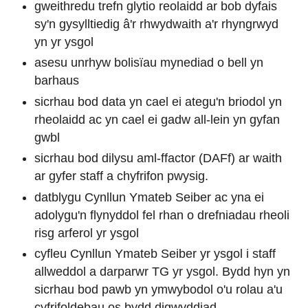
gweithredu trefn glytio reolaidd ar bob dyfais
sy'n gysylltiedig â'r rhwydwaith a'r rhyngrwyd
yn yr ysgol
asesu unrhyw bolisïau mynediad o bell yn
barhaus
sicrhau bod data yn cael ei ategu'n briodol yn
rheolaidd ac yn cael ei gadw all-lein yn gyfan
gwbl
sicrhau bod dilysu aml-ffactor (DAFf) ar waith
ar gyfer staff a chyfrifon pwysig.
datblygu Cynllun Ymateb Seiber ac yna ei
adolygu'n flynyddol fel rhan o drefniadau rheoli
risg arferol yr ysgol
cyfleu Cynllun Ymateb Seiber yr ysgol i staff
allweddol a darparwr TG yr ysgol. Bydd hyn yn
sicrhau bod pawb yn ymwybodol o'u rolau a'u
cyfrifoldebau os bydd digwyddiad