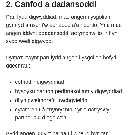
2. Canfod a dadansoddi
Pan fydd digwyddiad, mae angen i ysgolion
gymryd amser i'w adnabod a'u riportio. Yna mae
angen iddynt ddadansoddi ac ymchwilio i'r hyn
sydd wedi digwydd.
Dyma'r pwynt pan fydd angen i ysgolion hefyd
ddechrau:
cofnodi'r digwyddiad
hysbysu partïon perthnasol am y digwyddiad
dilyn gweithdrefn uwchgyfeirio
cyfathrebu â chynrychiolwyr a datryswyr
partneriaid diogelwch
Bydd angen iddynt barhau i wneud hyn tan