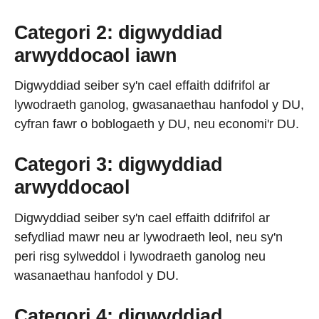
Categori 2: digwyddiad
arwyddocaol iawn
Digwyddiad seiber sy'n cael effaith ddifrifol ar
lywodraeth ganolog, gwasanaethau hanfodol y DU,
cyfran fawr o boblogaeth y DU, neu economi'r DU.
Categori 3: digwyddiad
arwyddocaol
Digwyddiad seiber sy'n cael effaith ddifrifol ar
sefydliad mawr neu ar lywodraeth leol, neu sy'n
peri risg sylweddol i lywodraeth ganolog neu
wasanaethau hanfodol y DU.
Categori 4: digwyddiad