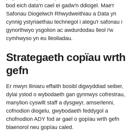
bod eich data'n cael ei gadw'n ddiogel. Mae'r
Safonau Diogelwch Rhwydweithiau a Data yn
cynnig ystyriaethau technegol i ategu'r safonau i
gynorthwyo ysgolion ac awdurdodau lleol i'w
cymhwyso yn eu lleoliadau.
Strategaeth copïau wrth
gefn
Er mwyn lliniaru effaith bosibl digwyddiad seiber,
dylai ystod o wybodaeth gan gynnwys cofrestrau,
manylion cyswllt staff a dysgwyr, amserlenni,
cofnodion diogelu, gwybodaeth feddygol a
chofnodion ADY fod ar gael o gopïau wrth gefn
blaenorol neu gopïau caled.