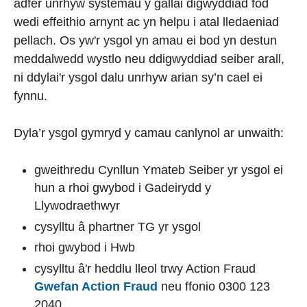
adfer unrhyw systemau y gallai digwyddiad fod
wedi effeithio arnynt ac yn helpu i atal lledaeniad
pellach. Os yw'r ysgol yn amau ei bod yn destun
meddalwedd wystlo neu ddigwyddiad seiber arall,
ni ddylai'r ysgol dalu unrhyw arian sy’n cael ei
fynnu.
Dyla’r ysgol gymryd y camau canlynol ar unwaith:
gweithredu Cynllun Ymateb Seiber yr ysgol ei
hun a rhoi gwybod i Gadeirydd y
Llywodraethwyr
cysylltu â phartner TG yr ysgol
rhoi gwybod i Hwb
cysylltu â'r heddlu lleol trwy Action Fraud
Gwefan Action Fraud
neu ffonio 0300 123
2040