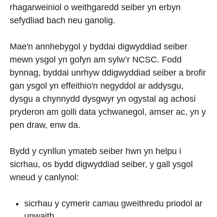
rhagarweiniol o weithgaredd seiber yn erbyn
sefydliad bach neu ganolig.
Mae'n annhebygol y byddai digwyddiad seiber
mewn ysgol yn gofyn am sylw’r NCSC. Fodd
bynnag, byddai unrhyw ddigwyddiad seiber a brofir
gan ysgol yn effeithio'n negyddol ar addysgu,
dysgu a chynnydd dysgwyr yn ogystal ag achosi
pryderon am golli data ychwanegol, amser ac, yn y
pen draw, enw da.
Bydd y cynllun ymateb seiber hwn yn helpu i
sicrhau, os bydd digwyddiad seiber, y gall ysgol
wneud y canlynol:
sicrhau y cymerir camau gweithredu priodol ar
unwaith