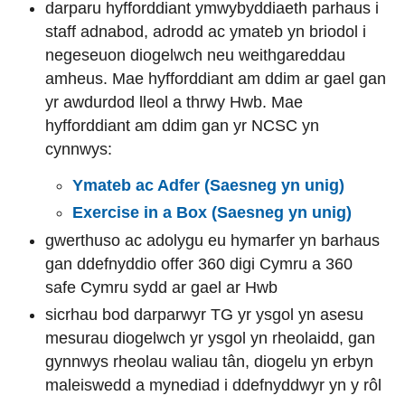
darparu hyfforddiant ymwybyddiaeth parhaus i
staff adnabod, adrodd ac ymateb yn briodol i
negeseuon diogelwch neu weithgareddau
amheus. Mae hyfforddiant am ddim ar gael gan
yr awdurdod lleol a thrwy Hwb. Mae
hyfforddiant am ddim gan yr NCSC yn
cynnwys:
Ymateb ac Adfer (Saesneg yn unig)
Exercise in a Box (Saesneg yn unig)
gwerthuso ac adolygu eu hymarfer yn barhaus
gan ddefnyddio offer 360 digi Cymru a 360
safe Cymru sydd ar gael ar Hwb
sicrhau bod darparwyr TG yr ysgol yn asesu
mesurau diogelwch yr ysgol yn rheolaidd, gan
gynnwys rheolau waliau tân, diogelu yn erbyn
maleiswedd a mynediad i ddefnyddwyr yn y rôl