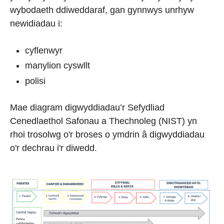
wybodaeth ddiweddaraf, gan gynnwys unrhyw
newidiadau i:
cyflenwyr
manylion cyswllt
polisi
Mae diagram digwyddiadau’r Sefydliad
Cenedlaethol Safonau a Thechnoleg (NIST) yn
rhoi trosolwg o'r broses o ymdrin â digwyddiadau
o'r dechrau i'r diwedd.