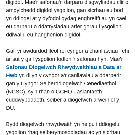
digidol. Mae'r safonau'n darparu disgwyliadau clir o
amgylchedd digidol ysgolion, gan sicrhau eu bod
yn ddiogel at y dyfodol gydag enghreifftiau yn cael
eu darparu o ddatrysiadau arfer gorau i ysgolion
ddiwallu eu hanghenion digidol.
Gall yr awdurdod lleol roi cyngor a chanllawiau i chi
ar sut y gall ysgolion fodloni'r safonau hyn. Mae’r
Safonau Diogelwch Rhwydweithiau a Data ar
Hwb
yn dilyn y cyngor a'r canllawiau a ddarperir
gan y Cyngor Seiberddiogelwch Cenedlaethol
(NCSC), sy'n rhan o GCHQ - asiantaeth
cuddwybodaeth, seiber a diogelwch arweiniol y
DU.
Bydd diogelwch rhwydwaith yn helpu i ddiogelu
ysgolion rhag seiberymosodiadau ac yn sicrhau