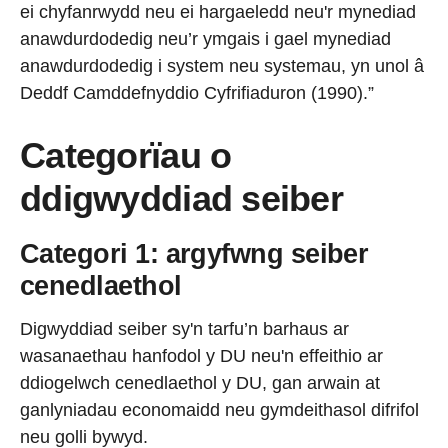
ei chyfanrwydd neu ei hargaeledd neu'r mynediad
anawdurdodedig neu’r ymgais i gael mynediad
anawdurdodedig i system neu systemau, yn unol â
Deddf Camddefnyddio Cyfrifiaduron (1990).”
Categorïau o
ddigwyddiad seiber
Categori 1: argyfwng seiber
cenedlaethol
Digwyddiad seiber sy'n tarfu’n barhaus ar
wasanaethau hanfodol y DU neu'n effeithio ar
ddiogelwch cenedlaethol y DU, gan arwain at
ganlyniadau economaidd neu gymdeithasol difrifol
neu golli bywyd.