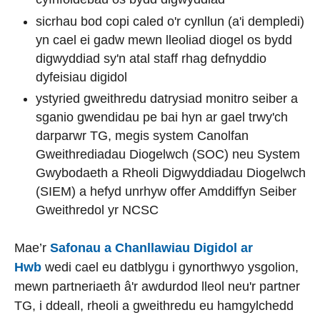
sicrhau bod copi caled o'r cynllun (a'i dempledi)
yn cael ei gadw mewn lleoliad diogel os bydd
digwyddiad sy'n atal staff rhag defnyddio
dyfeisiau digidol
ystyried gweithredu datrysiad monitro seiber a
sganio gwendidau pe bai hyn ar gael trwy'ch
darparwr TG, megis system Canolfan
Gweithrediadau Diogelwch (SOC) neu System
Gwybodaeth a Rheoli Digwyddiadau Diogelwch
(SIEM) a hefyd unrhyw offer Amddiffyn Seiber
Gweithredol yr NCSC
Mae’r
Safonau a Chanllawiau Digidol ar
Hwb
wedi cael eu datblygu i gynorthwyo ysgolion,
mewn partneriaeth â'r awdurdod lleol neu'r partner
TG, i ddeall, rheoli a gweithredu eu hamgylchedd