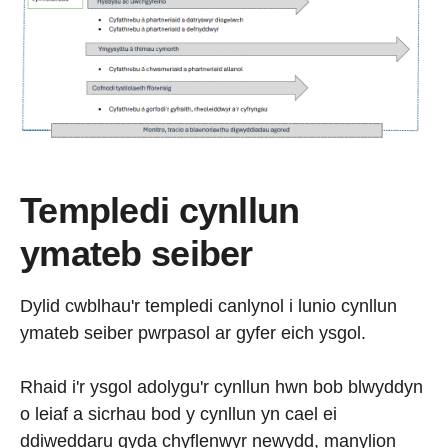
Templedi cynllun
ymateb seiber
Dylid cwblhau'r templedi canlynol i lunio cynllun
ymateb seiber pwrpasol ar gyfer eich ysgol.
Rhaid i'r ysgol adolygu'r cynllun hwn bob blwyddyn
o leiaf a sicrhau bod y cynllun yn cael ei
ddiweddaru gyda chyflenwyr newydd, manylion