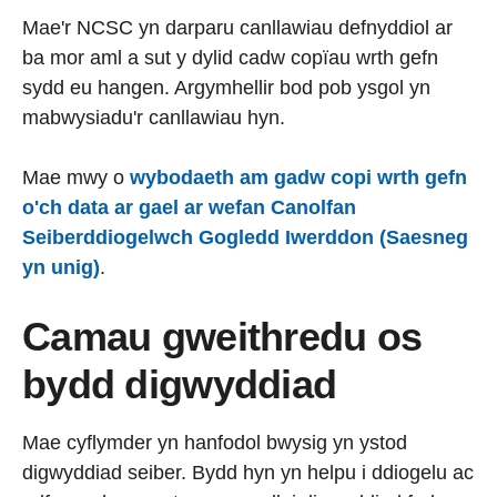
Mae'r NCSC yn darparu canllawiau defnyddiol ar
ba mor aml a sut y dylid cadw copïau wrth gefn
sydd eu hangen. Argymhellir bod pob ysgol yn
mabwysiadu'r canllawiau hyn.
Mae mwy o
wybodaeth am gadw copi wrth gefn
o'ch data ar gael ar wefan Canolfan
Seiberddiogelwch Gogledd Iwerddon (Saesneg
yn unig)
.
Camau gweithredu os
bydd digwyddiad
Mae cyflymder yn hanfodol bwysig yn ystod
digwyddiad seiber. Bydd hyn yn helpu i ddiogelu ac