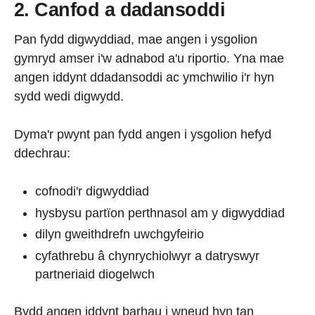
2. Canfod a dadansoddi
Pan fydd digwyddiad, mae angen i ysgolion
gymryd amser i'w adnabod a'u riportio. Yna mae
angen iddynt ddadansoddi ac ymchwilio i'r hyn
sydd wedi digwydd.
Dyma'r pwynt pan fydd angen i ysgolion hefyd
ddechrau:
cofnodi'r digwyddiad
hysbysu partïon perthnasol am y digwyddiad
dilyn gweithdrefn uwchgyfeirio
cyfathrebu â chynrychiolwyr a datryswyr
partneriaid diogelwch
Bydd angen iddynt barhau i wneud hyn tan