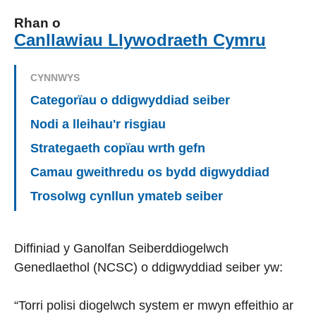
Rhan o
Canllawiau Llywodraeth Cymru
CYNNWYS
Categorïau o ddigwyddiad seiber
Nodi a lleihau'r risgiau
Strategaeth copïau wrth gefn
Camau gweithredu os bydd digwyddiad
Trosolwg cynllun ymateb seiber
Diffiniad y Ganolfan Seiberddiogelwch
Genedlaethol (NCSC) o ddigwyddiad seiber yw:
“Torri polisi diogelwch system er mwyn effeithio ar