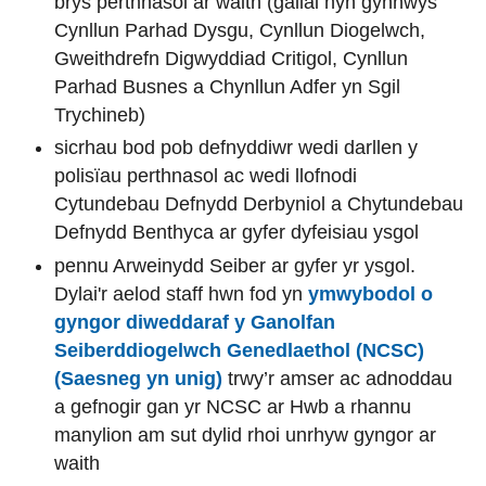
brys perthnasol ar waith (gallai hyn gynnwys
Cynllun Parhad Dysgu, Cynllun Diogelwch,
Gweithdrefn Digwyddiad Critigol, Cynllun
Parhad Busnes a Chynllun Adfer yn Sgil
Trychineb)
sicrhau bod pob defnyddiwr wedi darllen y
polisïau perthnasol ac wedi llofnodi
Cytundebau Defnydd Derbyniol a Chytundebau
Defnydd Benthyca ar gyfer dyfeisiau ysgol
pennu Arweinydd Seiber ar gyfer yr ysgol.
Dylai'r aelod staff hwn fod yn
ymwybodol o
gyngor diweddaraf y Ganolfan
Seiberddiogelwch Genedlaethol (NCSC)
(Saesneg yn unig)
trwy’r amser ac adnoddau
a gefnogir gan yr NCSC ar Hwb a rhannu
manylion am sut dylid rhoi unrhyw gyngor ar
waith