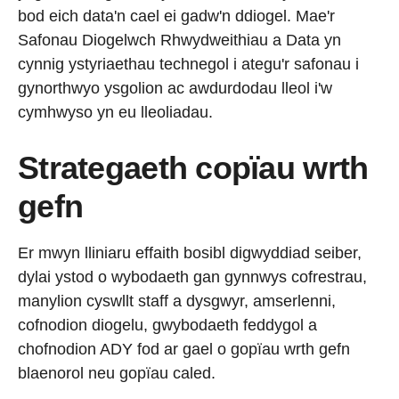
bod eich data'n cael ei gadw'n ddiogel. Mae'r
Safonau Diogelwch Rhwydweithiau a Data yn
cynnig ystyriaethau technegol i ategu'r safonau i
gynorthwyo ysgolion ac awdurdodau lleol i'w
cymhwyso yn eu lleoliadau.
Strategaeth copïau wrth
gefn
Er mwyn lliniaru effaith bosibl digwyddiad seiber,
dylai ystod o wybodaeth gan gynnwys cofrestrau,
manylion cyswllt staff a dysgwyr, amserlenni,
cofnodion diogelu, gwybodaeth feddygol a
chofnodion ADY fod ar gael o gopïau wrth gefn
blaenorol neu gopïau caled.