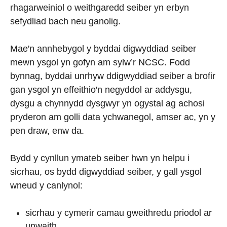
rhagarweiniol o weithgaredd seiber yn erbyn
sefydliad bach neu ganolig.
Mae'n annhebygol y byddai digwyddiad seiber
mewn ysgol yn gofyn am sylw’r NCSC. Fodd
bynnag, byddai unrhyw ddigwyddiad seiber a brofir
gan ysgol yn effeithio'n negyddol ar addysgu,
dysgu a chynnydd dysgwyr yn ogystal ag achosi
pryderon am golli data ychwanegol, amser ac, yn y
pen draw, enw da.
Bydd y cynllun ymateb seiber hwn yn helpu i
sicrhau, os bydd digwyddiad seiber, y gall ysgol
wneud y canlynol:
sicrhau y cymerir camau gweithredu priodol ar
unwaith