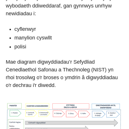
wybodaeth ddiweddaraf, gan gynnwys unrhyw
newidiadau i:
cyflenwyr
manylion cyswllt
polisi
Mae diagram digwyddiadau’r Sefydliad
Cenedlaethol Safonau a Thechnoleg (NIST) yn
rhoi trosolwg o'r broses o ymdrin â digwyddiadau
o'r dechrau i'r diwedd.