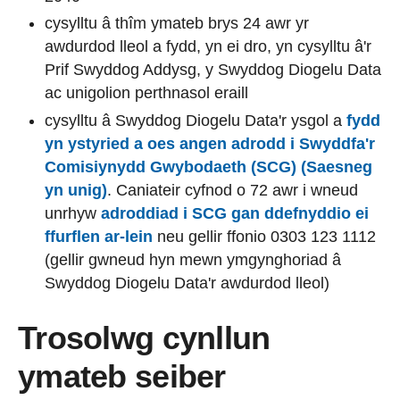
cysylltu â thîm ymateb brys 24 awr yr
awdurdod lleol a fydd, yn ei dro, yn cysylltu â'r
Prif Swyddog Addysg, y Swyddog Diogelu Data
ac unigolion perthnasol eraill
cysylltu â Swyddog Diogelu Data'r ysgol a
fydd
yn ystyried a oes angen adrodd i Swyddfa'r
Comisiynydd Gwybodaeth (SCG) (Saesneg
yn unig)
. Caniateir cyfnod o 72 awr i wneud
unrhyw
adroddiad i SCG gan ddefnyddio ei
ffurflen ar-lein
neu gellir ffonio 0303 123 1112
(gellir gwneud hyn mewn ymgynghoriad â
Swyddog Diogelu Data'r awdurdod lleol)
Trosolwg cynllun
ymateb seiber