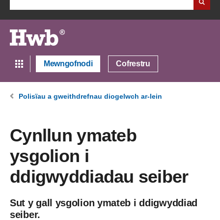
Mewngofnodi
Cofrestru
Polisïau a gweithdrefnau diogelwch ar-lein
Cynllun ymateb
ysgolion i
ddigwyddiadau seiber
Sut y gall ysgolion ymateb i ddigwyddiad
seiber.