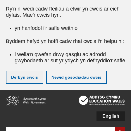
Ry'n ni wedi cadw ffeiliau a elwir yn cwcis ar eich
dyfais. Mae'r cwcis hyn:
yn hanfodol i'r safle weithio
Byddem hefyd yn hoffi cadw rhai cwcis i'n helpu ni:
i wella'n gwefan drwy gasglu ac adrodd
gwybodaeth ar sut yr ydych yn defnyddio'r safle
Derbyn cwcis
Newid gosodiadau cwcis
Neidio
i'r
prif
gynnwy
English