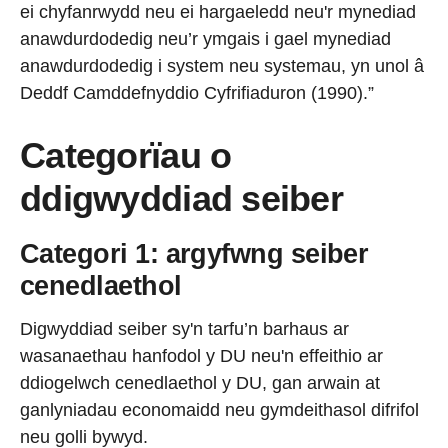
ei chyfanrwydd neu ei hargaeledd neu'r mynediad
anawdurdodedig neu’r ymgais i gael mynediad
anawdurdodedig i system neu systemau, yn unol â
Deddf Camddefnyddio Cyfrifiaduron (1990).”
Categorïau o
ddigwyddiad seiber
Categori 1: argyfwng seiber
cenedlaethol
Digwyddiad seiber sy'n tarfu’n barhaus ar
wasanaethau hanfodol y DU neu'n effeithio ar
ddiogelwch cenedlaethol y DU, gan arwain at
ganlyniadau economaidd neu gymdeithasol difrifol
neu golli bywyd.