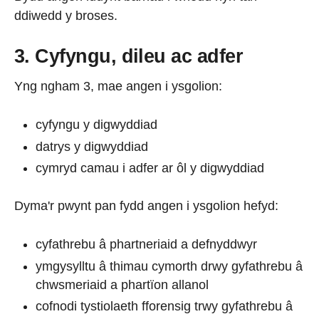
ddiwedd y broses.
3. Cyfyngu, dileu ac adfer
Yng ngham 3, mae angen i ysgolion:
cyfyngu y digwyddiad
datrys y digwyddiad
cymryd camau i adfer ar ôl y digwyddiad
Dyma'r pwynt pan fydd angen i ysgolion hefyd:
cyfathrebu â phartneriaid a defnyddwyr
ymgysylltu â thimau cymorth drwy gyfathrebu â
chwsmeriaid a phartïon allanol
cofnodi tystiolaeth fforensig trwy gyfathrebu â