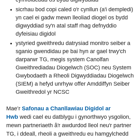
sicrhau bod copi caled o'r cynllun (a'i dempledi)
yn cael ei gadw mewn lleoliad diogel os bydd
digwyddiad sy'n atal staff rhag defnyddio
dyfeisiau digidol
ystyried gweithredu datrysiad monitro seiber a
sganio gwendidau pe bai hyn ar gael trwy'ch
darparwr TG, megis system Canolfan
Gweithrediadau Diogelwch (SOC) neu System
Gwybodaeth a Rheoli Digwyddiadau Diogelwch
(SIEM) a hefyd unrhyw offer Amddiffyn Seiber
Gweithredol yr NCSC
Mae’r
Safonau a Chanllawiau Digidol ar
Hwb
wedi cael eu datblygu i gynorthwyo ysgolion,
mewn partneriaeth â'r awdurdod lleol neu'r partner
TG, i ddeall, rheoli a gweithredu eu hamgylchedd