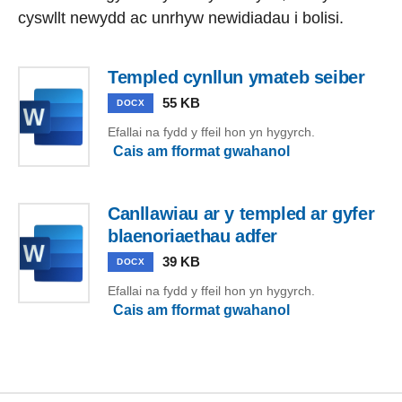
cyswllt newydd ac unrhyw newidiadau i bolisi.
Templed cynllun ymateb seiber
55 KB
DOCX
Efallai na fydd y ffeil hon yn hygyrch.
Cais am fformat gwahanol
Canllawiau ar y templed ar gyfer
blaenoriaethau adfer
39 KB
DOCX
Efallai na fydd y ffeil hon yn hygyrch.
Cais am fformat gwahanol