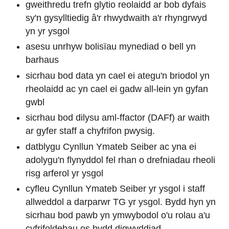
gweithredu trefn glytio reolaidd ar bob dyfais
sy'n gysylltiedig â'r rhwydwaith a'r rhyngrwyd
yn yr ysgol
asesu unrhyw bolisïau mynediad o bell yn
barhaus
sicrhau bod data yn cael ei ategu'n briodol yn
rheolaidd ac yn cael ei gadw all-lein yn gyfan
gwbl
sicrhau bod dilysu aml-ffactor (DAFf) ar waith
ar gyfer staff a chyfrifon pwysig.
datblygu Cynllun Ymateb Seiber ac yna ei
adolygu'n flynyddol fel rhan o drefniadau rheoli
risg arferol yr ysgol
cyfleu Cynllun Ymateb Seiber yr ysgol i staff
allweddol a darparwr TG yr ysgol. Bydd hyn yn
sicrhau bod pawb yn ymwybodol o'u rolau a'u
cyfrifoldebau os bydd digwyddiad