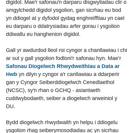
digidol. Mae'r safonau'n darparu disgwyliadau clir o
amgylchedd digidol ysgolion, gan sicrhau eu bod
yn ddiogel at y dyfodol gydag enghreifftiau yn cael
eu darparu o ddatrysiadau arfer gorau i ysgolion
ddiwallu eu hanghenion digidol.
Gall yr awdurdod lleol roi cyngor a chanllawiau i chi
ar sut y gall ysgolion fodloni'r safonau hyn. Mae’r
Safonau Diogelwch Rhwydweithiau a Data ar
Hwb
yn dilyn y cyngor a'r canllawiau a ddarperir
gan y Cyngor Seiberddiogelwch Cenedlaethol
(NCSC), sy'n rhan o GCHQ - asiantaeth
cuddwybodaeth, seiber a diogelwch arweiniol y
DU.
Bydd diogelwch rhwydwaith yn helpu i ddiogelu
ysgolion rhag seiberymosodiadau ac yn sicrhau