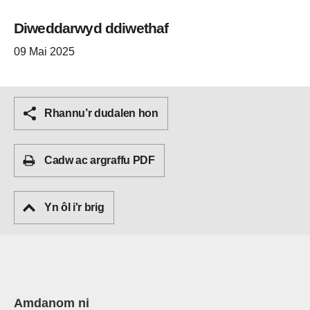
Diweddarwyd ddiwethaf
09 Mai 2025
Rhannu’r dudalen hon
Cadw ac argraffu PDF
Yn ôl i'r brig
Amdanom ni