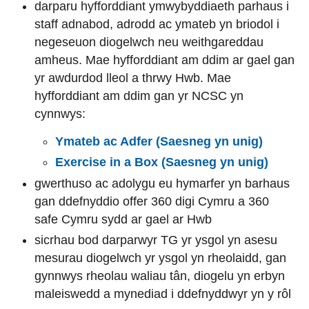
darparu hyfforddiant ymwybyddiaeth parhaus i
staff adnabod, adrodd ac ymateb yn briodol i
negeseuon diogelwch neu weithgareddau
amheus. Mae hyfforddiant am ddim ar gael gan
yr awdurdod lleol a thrwy Hwb. Mae
hyfforddiant am ddim gan yr NCSC yn
cynnwys:
Ymateb ac Adfer (Saesneg yn unig)
Exercise in a Box (Saesneg yn unig)
gwerthuso ac adolygu eu hymarfer yn barhaus
gan ddefnyddio offer 360 digi Cymru a 360
safe Cymru sydd ar gael ar Hwb
sicrhau bod darparwyr TG yr ysgol yn asesu
mesurau diogelwch yr ysgol yn rheolaidd, gan
gynnwys rheolau waliau tân, diogelu yn erbyn
maleiswedd a mynediad i ddefnyddwyr yn y rôl