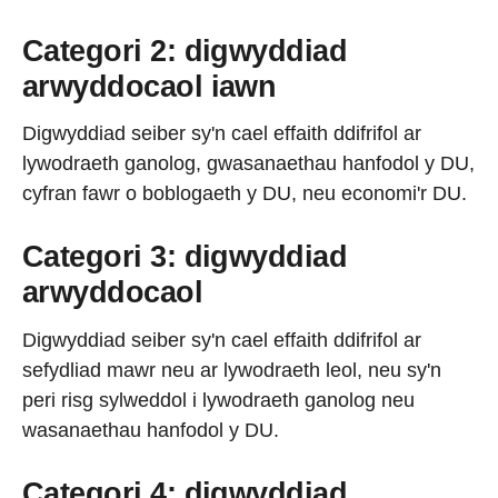
Categori 2: digwyddiad
arwyddocaol iawn
Digwyddiad seiber sy'n cael effaith ddifrifol ar
lywodraeth ganolog, gwasanaethau hanfodol y DU,
cyfran fawr o boblogaeth y DU, neu economi'r DU.
Categori 3: digwyddiad
arwyddocaol
Digwyddiad seiber sy'n cael effaith ddifrifol ar
sefydliad mawr neu ar lywodraeth leol, neu sy'n
peri risg sylweddol i lywodraeth ganolog neu
wasanaethau hanfodol y DU.
Categori 4: digwyddiad