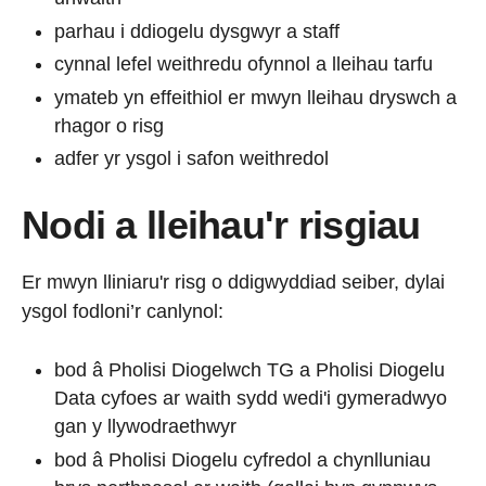
parhau i ddiogelu dysgwyr a staff
cynnal lefel weithredu ofynnol a lleihau tarfu
ymateb yn effeithiol er mwyn lleihau dryswch a
rhagor o risg
adfer yr ysgol i safon weithredol
Nodi a lleihau'r risgiau
Er mwyn lliniaru'r risg o ddigwyddiad seiber, dylai
ysgol fodloni’r canlynol:
bod â Pholisi Diogelwch TG a Pholisi Diogelu
Data cyfoes ar waith sydd wedi'i gymeradwyo
gan y llywodraethwyr
bod â Pholisi Diogelu cyfredol a chynlluniau