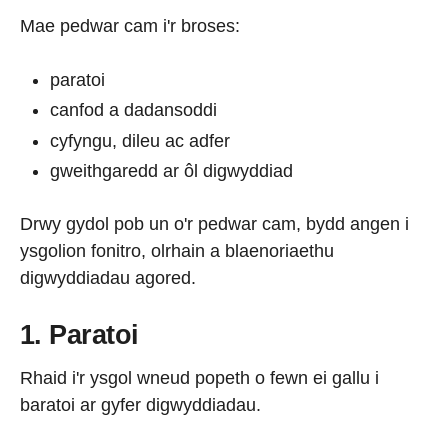
Mae pedwar cam i'r broses:
paratoi
canfod a dadansoddi
cyfyngu, dileu ac adfer
gweithgaredd ar ôl digwyddiad
Drwy gydol pob un o'r pedwar cam, bydd angen i
ysgolion fonitro, olrhain a blaenoriaethu
digwyddiadau agored.
1. Paratoi
Rhaid i'r ysgol wneud popeth o fewn ei gallu i
baratoi ar gyfer digwyddiadau.