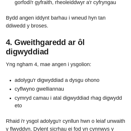
gorfodi'r gyfraith, rheoleiddwyr a'r cyfryngau
Bydd angen iddynt barhau i wneud hyn tan
ddiwedd y broses.
4. Gweithgaredd ar ôl
digwyddiad
Yng ngham 4, mae angen i ysgolion:
adolygu'r digwyddiad a dysgu ohono
cyflwyno gwelliannau
cymryd camau i atal digwyddiad rhag digwydd
eto
Rhaid i'r ysgol adolygu'r cynllun hwn o leiaf unwaith
y flwyddyn. Dylent sicrhau ei fod yn cynnwys y