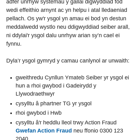
adfer unrhyw systemau y gallai digwyddiad fod
wedi effeithio arnynt ac yn helpu i atal lledaeniad
pellach. Os yw'r ysgol yn amau ei bod yn destun
meddalwedd wystlo neu ddigwyddiad seiber arall,
ni ddylai'r ysgol dalu unrhyw arian sy’n cael ei
fynnu.
Dyla’r ysgol gymryd y camau canlynol ar unwaith:
gweithredu Cynllun Ymateb Seiber yr ysgol ei
hun a rhoi gwybod i Gadeirydd y
Llywodraethwyr
cysylltu â phartner TG yr ysgol
rhoi gwybod i Hwb
cysylltu â'r heddlu lleol trwy Action Fraud
Gwefan Action Fraud
neu ffonio 0300 123
2040