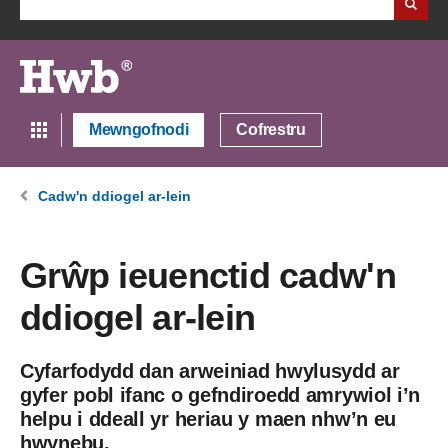
Mewngofnodi
Cofrestru
Cadw'n ddiogel ar-lein
Grŵp ieuenctid cadw'n
ddiogel ar-lein
Cyfarfodydd dan arweiniad hwylusydd ar
gyfer pobl ifanc o gefndiroedd amrywiol i’n
helpu i ddeall yr heriau y maen nhw’n eu
hwynebu.