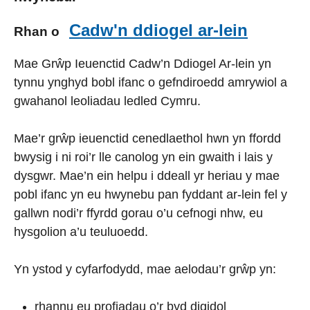
Cadw'n ddiogel ar-lein
Rhan o
Mae Grŵp Ieuenctid Cadw’n Ddiogel Ar-lein yn
tynnu ynghyd bobl ifanc o gefndiroedd amrywiol a
gwahanol leoliadau ledled Cymru.
Mae’r grŵp ieuenctid cenedlaethol hwn yn ffordd
bwysig i ni roi’r lle canolog yn ein gwaith i lais y
dysgwr. Mae’n ein helpu i ddeall yr heriau y mae
pobl ifanc yn eu hwynebu pan fyddant ar-lein fel y
gallwn nodi’r ffyrdd gorau o’u cefnogi nhw, eu
hysgolion a’u teuluoedd.
Yn ystod y cyfarfodydd, mae aelodau’r grŵp yn:
rhannu eu profiadau o’r byd digidol