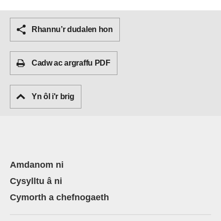
Rhannu’r dudalen hon
Cadw ac argraffu PDF
Yn ôl i'r brig
Amdanom ni
Cysylltu â ni
Cymorth a chefnogaeth