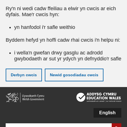
Ry'n ni wedi cadw ffeiliau a elwir yn cwcis ar eich
dyfais. Mae'r cwcis hyn:
yn hanfodol i'r safle weithio
Byddem hefyd yn hoffi cadw rhai cwcis i'n helpu ni:
i wella'n gwefan drwy gasglu ac adrodd
gwybodaeth ar sut yr ydych yn defnyddio'r safle
Derbyn cwcis
Newid gosodiadau cwcis
Neidio
i'r
prif
gynnwy
English