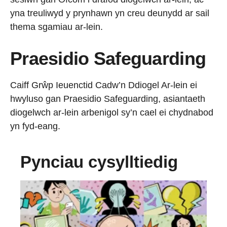
yna treuliwyd y prynhawn yn creu deunydd ar sail
thema sgamiau ar-lein.
Praesidio Safeguarding
Caiff Grŵp Ieuenctid Cadw’n Ddiogel Ar-lein ei
hwyluso gan Praesidio Safeguarding, asiantaeth
diogelwch ar-lein arbenigol sy’n cael ei chydnabod
yn fyd-eang.
Pynciau cysylltiedig