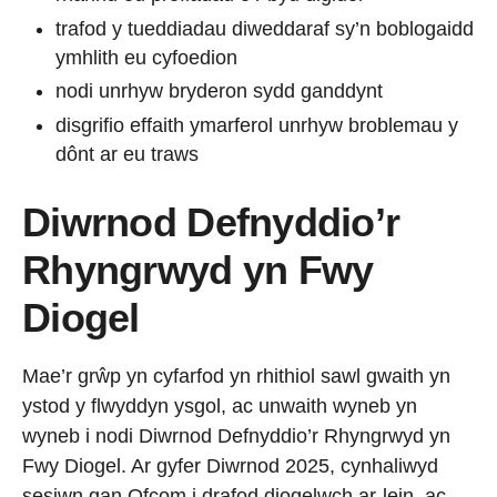
trafod y tueddiadau diweddaraf sy’n boblogaidd
ymhlith eu cyfoedion
nodi unrhyw bryderon sydd ganddynt
disgrifio effaith ymarferol unrhyw broblemau y
dônt ar eu traws
Diwrnod Defnyddio’r
Rhyngrwyd yn Fwy
Diogel
Mae’r grŵp yn cyfarfod yn rhithiol sawl gwaith yn
ystod y flwyddyn ysgol, ac unwaith wyneb yn
wyneb i nodi Diwrnod Defnyddio’r Rhyngrwyd yn
Fwy Diogel. Ar gyfer Diwrnod 2025, cynhaliwyd
sesiwn gan Ofcom i drafod diogelwch ar-lein, ac