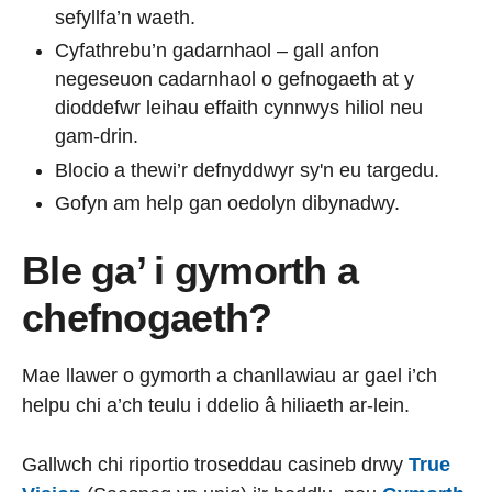
sefyllfa’n waeth.
Cyfathrebu’n gadarnhaol – gall anfon
negeseuon cadarnhaol o gefnogaeth at y
dioddefwr leihau effaith cynnwys hiliol neu
gam-drin.
Blocio a thewi’r defnyddwyr sy'n eu targedu.
Gofyn am help gan oedolyn dibynadwy.
Ble ga’ i gymorth a
chefnogaeth?
Mae llawer o gymorth a chanllawiau ar gael i’ch
helpu chi a’ch teulu i ddelio â hiliaeth ar-lein.
Gallwch chi riportio troseddau casineb drwy
True