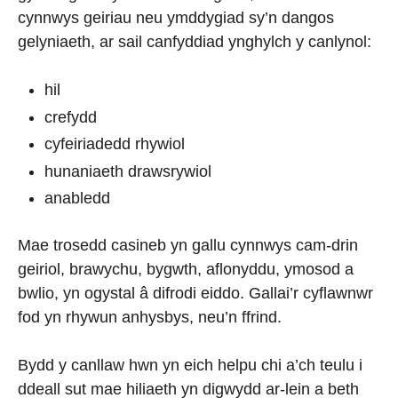
cynnwys geiriau neu ymddygiad sy’n dangos
gelyniaeth, ar sail canfyddiad ynghylch y canlynol:
hil
crefydd
cyfeiriadedd rhywiol
hunaniaeth drawsrywiol
anabledd
Mae trosedd casineb yn gallu cynnwys cam-drin
geiriol, brawychu, bygwth, aflonyddu, ymosod a
bwlio, yn ogystal â difrodi eiddo. Gallai’r cyflawnwr
fod yn rhywun anhysbys, neu’n ffrind.
Bydd y canllaw hwn
yn eich helpu chi a’ch teulu i
ddeall sut mae hiliaeth yn digwydd ar-lein a beth