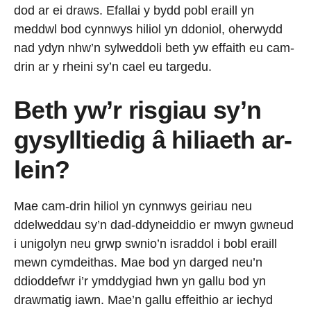
dod ar ei draws. Efallai y bydd pobl eraill yn
meddwl bod cynnwys hiliol yn ddoniol, oherwydd
nad ydyn nhw’n sylweddoli beth yw effaith eu cam-
drin ar y rheini sy’n cael eu targedu.
Beth yw’r risgiau sy’n
gysylltiedig â hiliaeth ar-
lein?
Mae cam-drin hiliol yn cynnwys geiriau neu
ddelweddau sy’n dad-ddyneiddio er mwyn gwneud
i unigolyn neu grwp swnio’n israddol i bobl eraill
mewn cymdeithas. Mae bod yn darged neu’n
ddioddefwr i’r ymddygiad hwn yn gallu bod yn
drawmatig iawn. Mae’n gallu effeithio ar iechyd