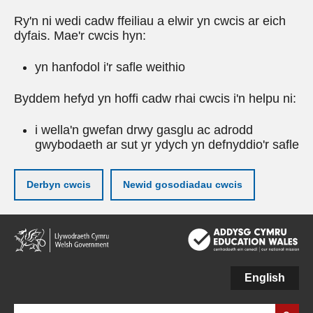
Ry'n ni wedi cadw ffeiliau a elwir yn cwcis ar eich
dyfais. Mae'r cwcis hyn:
yn hanfodol i'r safle weithio
Byddem hefyd yn hoffi cadw rhai cwcis i'n helpu ni:
i wella'n gwefan drwy gasglu ac adrodd
gwybodaeth ar sut yr ydych yn defnyddio'r safle
Derbyn cwcis
Newid gosodiadau cwcis
Neidio
i'r
prif
gynnwy
English