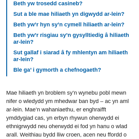
Beth yw trosedd casineb?
Sut a ble mae hiliaeth yn digwydd ar-lein?
Beth yw’r hyn sy’n cymell hiliaeth ar-lein?
Beth yw’r risgiau sy’n gysylltiedig â hiliaeth
ar-lein?
Sut gallaf i siarad â fy mhlentyn am hiliaeth
ar-lein?
Ble ga’ i gymorth a chefnogaeth?
Mae hiliaeth yn broblem sy’n wynebu pobl mewn
nifer o wledydd ym mhedwar ban byd – ac yn aml
ar-lein. Mae’n wahaniaethu, er enghraifft
ymddygiad cas, yn erbyn rhywun oherwydd ei
ethnigrwydd neu oherwydd ei fod yn hanu o wlad
arall. Weithiau bydd lliw croen, acen neu ffordd o