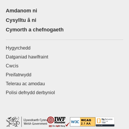
Amdanom ni
Cysylltu â ni
Cymorth a chefnogaeth
Hygyrchedd
Datganiad hawlfraint
Cwcis
Preifatrwydd
Telerau ac amodau
Polisi defnydd derbyniol