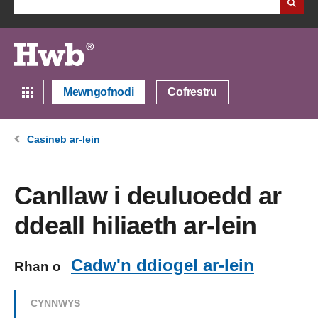
Mewngofnodi
Cofrestru
Casineb ar-lein
Canllaw i deuluoedd ar
ddeall hiliaeth ar-lein
Cadw'n ddiogel ar-lein
Rhan o
CYNNWYS