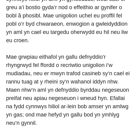
greu a’i bostio gyda’r nod o effeithio ar gynifer o
bobl â phosibl. Mae unigolion uchel eu proffil fel
pobl o’r byd chwaraeon, enwogion a gwleidyddion
yn aml yn cael eu targedu oherwydd eu hil neu liw
eu croen.
Mae grwpiau eithafol yn gallu defnyddio’r
rhyngrwyd fel ffordd o recriwtio unigolion i’w
mudiadau, neu er mwyn trafod casineb sy’n cael ei
rannu tuag at y rheini sy’n wahanol iddyn nhw.
Maen nhw’n aml yn defnyddio byrddau negeseuon
preifat neu apiau negeseuon i wneud hyn. Efallai
na fydd cynnwys hiliol ar-lein bob amser yn amlwg
yn gas; ond mae hefyd yn gallu bod yn ymhlyg
neu’n gynnil.