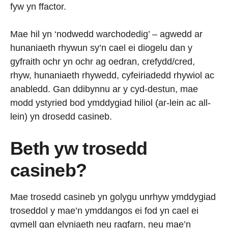
fyw yn ffactor.
Mae hil yn ‘nodwedd warchodedig’ – agwedd ar
hunaniaeth rhywun sy’n cael ei diogelu dan y
gyfraith ochr yn ochr ag oedran, crefydd/cred,
rhyw, hunaniaeth rhywedd, cyfeiriadedd rhywiol ac
anabledd. Gan ddibynnu ar y cyd-destun, mae
modd ystyried bod ymddygiad hiliol (ar-lein ac all-
lein) yn drosedd casineb.
Beth yw trosedd
casineb?
Mae trosedd casineb yn golygu unrhyw ymddygiad
troseddol y mae’n ymddangos ei fod yn cael ei
gymell gan elyniaeth neu ragfarn, neu mae’n