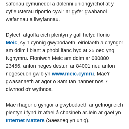
safonau cymunedol a dolenni uniongyrchol at y
cyfleusterau riportio cywir ar gyfer gwahanol
wefannau a llwyfannau.
Dylech atgoffa eich plentyn y gall hefyd ffonio
Meic
, sy’n cynnig gwybodaeth, eiriolaeth a chyngor
am ddim i blant a phobl ifanc hyd at 25 oed yng
Nghymru. Ffoniwch Meic am ddim ar 080880
23456, anfon neges destun ar 84001 neu anfon
negeseuon gwib yn
www.meic.cymru
. Mae’r
gwasanaeth ar agor o 8am tan hanner nos 7
diwrnod o'r wythnos.
Mae rhagor o gyngor a gwybodaeth ar gefnogi eich
plentyn i fynd i’r afael â chasineb ar-lein ar gael yn
Internet Matters
(Saesneg yn unig).