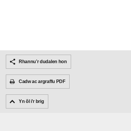
Rhannu’r dudalen hon
Cadw ac argraffu PDF
Yn ôl i'r brig