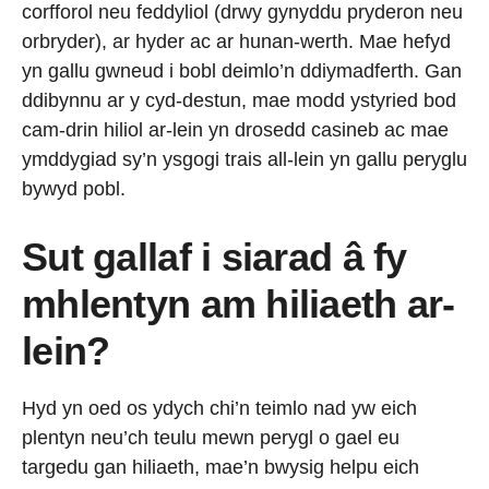
corfforol neu feddyliol (drwy gynyddu pryderon neu
orbryder), ar hyder ac ar hunan-werth. Mae hefyd
yn gallu gwneud i bobl deimlo’n ddiymadferth. Gan
ddibynnu ar y cyd-destun, mae modd ystyried bod
cam-drin hiliol ar-lein yn drosedd casineb ac mae
ymddygiad sy’n ysgogi trais all-lein yn gallu peryglu
bywyd pobl.
Sut gallaf i siarad â fy
mhlentyn am hiliaeth ar-
lein?
Hyd yn oed os ydych chi’n teimlo nad yw eich
plentyn neu’ch teulu mewn perygl o gael eu
targedu gan hiliaeth, mae’n bwysig helpu eich