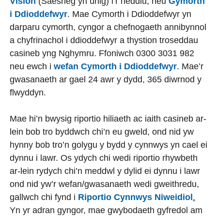
Vision
(Saesneg yn unig) i’r heddlu, neu
Gymorth
i Ddioddefwyr
. Mae Cymorth i Ddioddefwyr yn
darparu cymorth, cyngor a chefnogaeth annibynnol
a chyfrinachol i ddioddefwyr a thystion troseddau
casineb yng Nghymru. Ffoniwch 0300 3031 982
neu ewch i
wefan Cymorth i Ddioddefwyr
. Mae’r
gwasanaeth ar gael 24 awr y dydd, 365 diwrnod y
flwyddyn.
Mae hi’n bwysig riportio hiliaeth ac iaith casineb ar-
lein bob tro byddwch chi’n eu gweld, ond nid yw
hynny bob tro’n golygu y bydd y cynnwys yn cael ei
dynnu i lawr. Os ydych chi wedi riportio rhywbeth
ar-lein rydych chi’n meddwl y dylid ei dynnu i lawr
ond nid yw’r wefan/gwasanaeth wedi gweithredu,
gallwch chi fynd i
Riportio Cynnwys Niweidiol
.
Yn yr adran gyngor, mae gwybodaeth gyfredol am