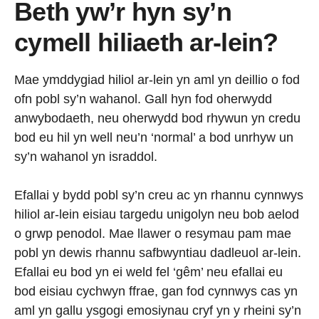
Beth yw’r hyn sy’n
cymell hiliaeth ar-lein?
Mae ymddygiad hiliol ar-lein yn aml yn deillio o fod
ofn pobl sy’n wahanol. Gall hyn fod oherwydd
anwybodaeth, neu oherwydd bod rhywun yn credu
bod eu hil yn well neu’n ‘normal’ a bod unrhyw un
sy’n wahanol yn israddol.
Efallai y bydd pobl sy’n creu ac yn rhannu cynnwys
hiliol ar-lein eisiau targedu unigolyn neu bob aelod
o grwp penodol. Mae llawer o resymau pam mae
pobl yn dewis rhannu safbwyntiau dadleuol ar-lein.
Efallai eu bod yn ei weld fel ‘gêm’ neu efallai eu
bod eisiau cychwyn ffrae, gan fod cynnwys cas yn
aml yn gallu ysgogi emosiynau cryf yn y rheini sy’n