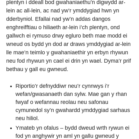
plentyn i ddeall bod gwahaniaethu’n digwydd ar-
lein ac all-lein, ac nad yw’r ymddygiad hwn yn
dderbyniol. Efallai nad yw’n addas dangos
enghreifftiau o hiliaeth ar-lein i’ch plentyn, ond
gallwch ei rymuso drwy egluro beth mae modd ei
wneud os bydd yn dod ar draws ymddygiad ar-lein
lle mae’n teimlo y gwahaniaethir yn erbyn rhywun
neu fod rhywun yn cael ei drin yn wael. Dyma’r prif
bethau y gall eu gwneud.
Riportio’r defnyddiwr neu’r cynnwys i’r
wefan/gwasanaeth dan sylw. Mae gan y rhan
fwyaf o wefannau reolau neu safonau
cymunedol sy’n gwahardd ymddygiad sarhaus
neu hiliol.
Ymateb yn ofalus – bydd dweud wrth rywun ei
fod yn anghywir yn aml yn gallu gwneud y