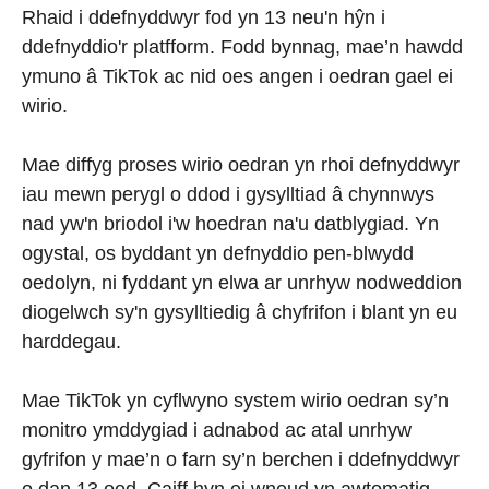
Rhaid i ddefnyddwyr fod yn 13 neu'n hŷn i
ddefnyddio'r platfform. Fodd bynnag, mae’n hawdd
ymuno â TikTok ac nid oes angen i oedran gael ei
wirio.
Mae diffyg proses wirio oedran yn rhoi defnyddwyr
iau mewn perygl o ddod i gysylltiad â chynnwys
nad yw'n briodol i'w hoedran na'u datblygiad. Yn
ogystal, os byddant yn defnyddio pen-blwydd
oedolyn, ni fyddant yn elwa ar unrhyw nodweddion
diogelwch sy'n gysylltiedig â chyfrifon i blant yn eu
harddegau.
Mae TikTok yn cyflwyno system wirio oedran sy’n
monitro ymddygiad i adnabod ac atal unrhyw
gyfrifon y mae’n o farn sy’n berchen i ddefnyddwyr