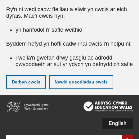
Ry'n ni wedi cadw ffeiliau a elwir yn cwcis ar eich
dyfais. Mae'r cwcis hyn:
yn hanfodol i'r safle weithio
Byddem hefyd yn hoffi cadw rhai cwcis i'n helpu ni:
i wella'n gwefan drwy gasglu ac adrodd
gwybodaeth ar sut yr ydych yn defnyddio'r safle
Derbyn cwcis
Newid gosodiadau cwcis
Neidio
i'r
prif
gynnwy
English