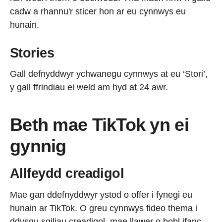
cadw a rhannu'r sticer hon ar eu cynnwys eu
hunain.
Stories
Gall defnyddwyr ychwanegu cynnwys at eu ‘Stori’,
y gall ffrindiau ei weld am hyd at 24 awr.
Beth mae TikTok yn ei
gynnig
Allfeydd creadigol
Mae gan ddefnyddwyr ystod o offer i fynegi eu
hunain ar TikTok. O greu cynnwys fideo thema i
ddysgu sgiliau creadigol, mae llawer o bobl ifanc