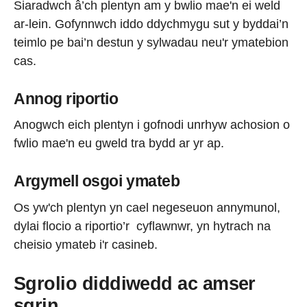
Siaradwch â’ch plentyn am y bwlio mae'n ei weld
ar-lein. Gofynnwch iddo ddychmygu sut y byddai’n
teimlo pe bai’n destun y sylwadau neu'r ymatebion
cas.
Annog riportio
Anogwch eich plentyn i gofnodi unrhyw achosion o
fwlio mae'n eu gweld tra bydd ar yr ap.
Argymell osgoi ymateb
Os yw'ch plentyn yn cael negeseuon annymunol,
dylai flocio a riportio’r cyflawnwr, yn hytrach na
cheisio ymateb i'r casineb.
Sgrolio diddiwedd ac amser
sgrin