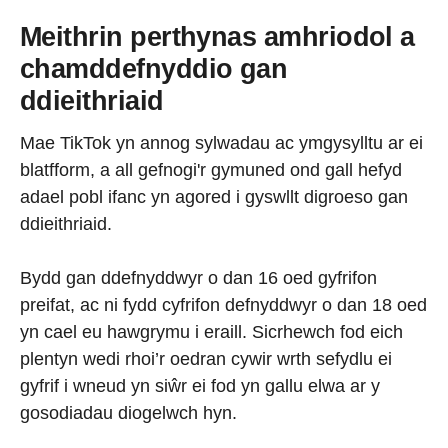
Meithrin perthynas amhriodol a
chamddefnyddio gan
ddieithriaid
Mae TikTok yn annog sylwadau ac ymgysylltu ar ei
blatfform, a all gefnogi'r gymuned ond gall hefyd
adael pobl ifanc yn agored i gyswllt digroeso gan
ddieithriaid.
Bydd gan ddefnyddwyr o dan 16 oed gyfrifon
preifat, ac ni fydd cyfrifon defnyddwyr o dan 18 oed
yn cael eu hawgrymu i eraill. Sicrhewch fod eich
plentyn wedi rhoi’r oedran cywir wrth sefydlu ei
gyfrif i wneud yn siŵr ei fod yn gallu elwa ar y
gosodiadau diogelwch hyn.