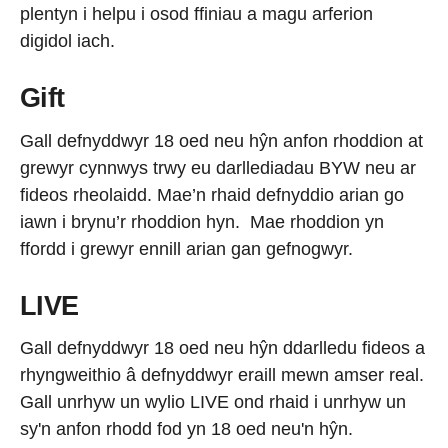
plentyn i helpu i osod ffiniau a magu arferion
digidol iach.
Gift
Gall defnyddwyr 18 oed neu hŷn anfon rhoddion at
grewyr cynnwys trwy eu darllediadau BYW neu ar
fideos rheolaidd. Mae’n rhaid defnyddio arian go
iawn i brynu’r rhoddion hyn. Mae rhoddion yn
ffordd i grewyr ennill arian gan gefnogwyr.
LIVE
Gall defnyddwyr 18 oed neu hŷn ddarlledu fideos a
rhyngweithio â defnyddwyr eraill mewn amser real.
Gall unrhyw un wylio LIVE ond rhaid i unrhyw un
sy'n anfon rhodd fod yn 18 oed neu'n hŷn.