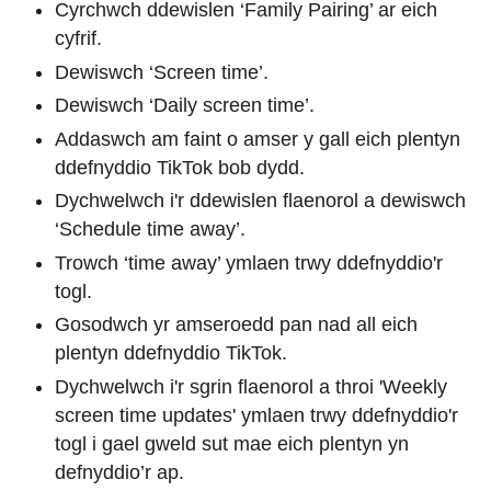
Cyrchwch ddewislen ‘Family Pairing’ ar eich
cyfrif.
Dewiswch ‘Screen time’.
Dewiswch ‘Daily screen time’.
Addaswch am faint o amser y gall eich plentyn
ddefnyddio TikTok bob dydd.
Dychwelwch i'r ddewislen flaenorol a dewiswch
‘Schedule time away’.
Trowch ‘time away’ ymlaen trwy ddefnyddio'r
togl.
Gosodwch yr amseroedd pan nad all eich
plentyn ddefnyddio TikTok.
Dychwelwch i'r sgrin flaenorol a throi 'Weekly
screen time updates' ymlaen trwy ddefnyddio'r
togl i gael gweld sut mae eich plentyn yn
defnyddio’r ap.