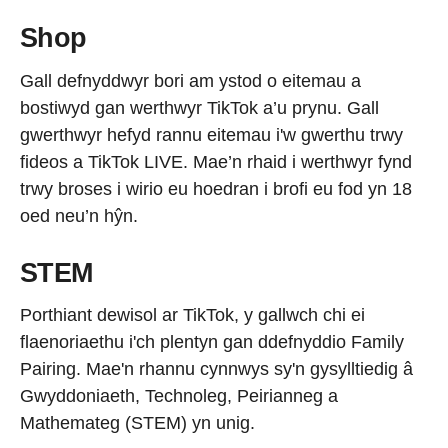
Shop
Gall defnyddwyr bori am ystod o eitemau a
bostiwyd gan werthwyr TikTok a’u prynu. Gall
gwerthwyr hefyd rannu eitemau i'w gwerthu trwy
fideos a TikTok LIVE. Mae’n rhaid i werthwyr fynd
trwy broses i wirio eu hoedran i brofi eu fod yn 18
oed neu’n hŷn.
STEM
Porthiant dewisol ar TikTok, y gallwch chi ei
flaenoriaethu i'ch plentyn gan ddefnyddio Family
Pairing. Mae'n rhannu cynnwys sy'n gysylltiedig â
Gwyddoniaeth, Technoleg, Peirianneg a
Mathemateg (STEM) yn unig.