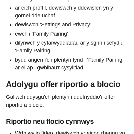
ar eich proffil, dewiswch y ddewislen yn y
gornel dde uchaf
dewiswch ‘Settings and Privacy’
ewch i ‘Family Pairing’
dilynwch y cyfarwyddiadau ar y sgrin i sefydlu
‘Family Pairing’
bydd angen i'ch plentyn fynd i ‘Family Pairing’
ar ei ap i gwblhau'r cysylltiad
Adolygu offer riportio a blocio
Gallwch ddysgu'ch plentyn i ddefnyddio’r offer
riportio a blocio.
Riportio neu flocio cynnwys
Wrth wylio fideo, dewiswch yr eicon rhannu yn