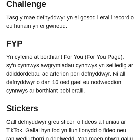
Challenge
Tasg y mae defnyddwyr yn ei gosod i eraill recordio
eu hunain yn ei gwneud.
FYP
Yn cyfeirio at borthiant For You (For You Page),
sy'n cynnwys awgrymiadau cynnwys yn seiliedig ar
ddiddordebau ac arferion pori defnyddwyr. Ni all
defnyddwyr o dan 16 oed gael eu nodweddion
cynnwys ar borthiant pobl eraill.
Stickers
Gall defnyddwyr greu sticeri o fideos a lluniau ar
TikTok. Gallai hyn fod yn llun llonydd o fideo neu
ran wedi'i thorri o ddelwedd. Yna maen nhw’n gallu