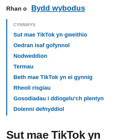
Bydd wybodus
Rhan o
CYNNWYS
Sut mae TikTok yn gweithio
Oedran isaf gofynnol
Nodweddion
Termau
Beth mae TikTok yn ei gynnig
Rheoli risgiau
Gosodiadau i ddiogelu’ch plentyn
Dolenni defnyddiol
Sut mae TikTok yn