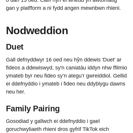
o dan 13 oed. Caiff hyn ei wneud yn awtomatig
gan y platfform a ni fydd angen mewnbwn rhieni.
Nodweddion
Duet
Gall defnyddwyr 16 oed neu hŷn ddewis 'Duet' ar
fideos a ddewiswyd, sy'n caniatáu iddyn nhw ffilmio
ymateb byr neu fideo sy’n ategu’r gwreiddiol. Gellid
ei ddefnyddio i ymateb i fideo neu ddyblygu dawns
neu her.
Family Pairing
Gosodiad y gallwch ei ddefnyddio i gael
goruchwyliaeth rhieni dros gyfrif TikTok eich