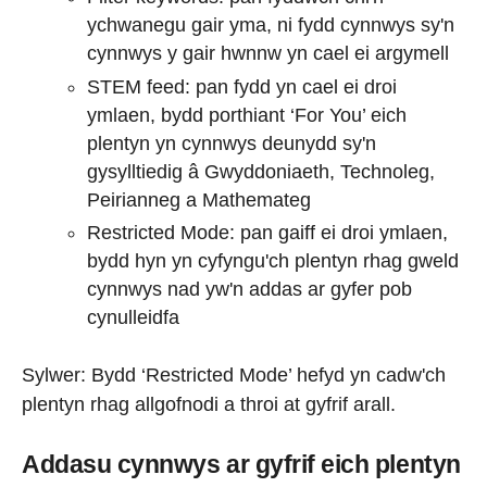
ychwanegu gair yma, ni fydd cynnwys sy'n
cynnwys y gair hwnnw yn cael ei argymell
STEM feed: pan fydd yn cael ei droi
ymlaen, bydd porthiant ‘For You’ eich
plentyn yn cynnwys deunydd sy'n
gysylltiedig â Gwyddoniaeth, Technoleg,
Peirianneg a Mathemateg
Restricted Mode: pan gaiff ei droi ymlaen,
bydd hyn yn cyfyngu'ch plentyn rhag gweld
cynnwys nad yw'n addas ar gyfer pob
cynulleidfa
Sylwer: Bydd ‘Restricted Mode’ hefyd yn cadw'ch
plentyn rhag allgofnodi a throi at gyfrif arall.
Addasu cynnwys ar gyfrif eich plentyn