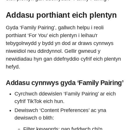
Addasu porthiant eich plentyn
Gyda ‘Family Pairing’, gallwch helpu i reoli
porthiant ‘For You’ eich plentyn i leihau'r
tebygolrwydd y bydd yn dod ar draws cynnwys
niweidiol neu ddirdynnol. Gellir gwneud y
newidiadau hyn gan ddefnyddio cyfrif eich plentyn
hefyd.
Addasu cynnwys gyda ‘Family Pairing’
Cyrchwch ddewislen ‘Family Pairing’ ar eich
cyfrif TikTok eich hun.
Dewiswch ‘Content Preferences’ ac yna
dewiswch o blith:
Filter keywords: pan fyddwch chi'n