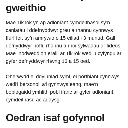
gweithio
Mae TikTok yn ap adloniant cymdeithasol sy’n
caniatáu i ddefnyddwyr greu a rhannu cynnwys
ffurf fer, sy’n amrywio o 15 eiliad i 3 munud. Gall
defnyddwyr hoffi, rhannu a rhoi sylwadau ar fideos.
Mae nodweddion eraill ar TikTok wedi'u cyfyngu ar
gyfer defnyddwyr rhwng 13 a 15 oed.
Oherwydd ei ddyluniad syml, ei borthiant cynnwys
wedi'i bersonoli a'i gynnwys eang, mae’n
boblogaidd ymhlith pobl ifanc ar gyfer adloniant,
cymdeithasu ac addysg.
Oedran isaf gofynnol