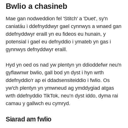
Bwlio a chasineb
Mae gan nodweddion fel 'Stitch' a 'Duet', sy'n
caniatáu i ddefnyddwyr gael cynnwys a wnaed gan
ddefnyddwyr eraill yn eu fideos eu hunain, y
potensial i gael eu defnyddio i ymateb yn gas i
gynnwys defnyddwyr eraill.
Hyd yn oed os nad yw plentyn yn ddioddefwr neu'n
gyflawnwr bwlio, gall bod yn dyst i hyn wrth
ddefnyddio'r ap ei ddadsensiteiddio i fwlio. Os
yw'ch plentyn yn ymwneud ag ymddygiad atgas
wrth ddefnyddio TikTok, neu’n dyst iddo, dyma rai
camau y gallwch eu cymryd.
Siarad am fwlio