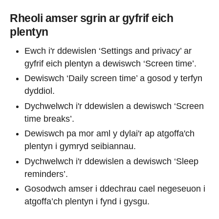
Rheoli amser sgrin ar gyfrif eich
plentyn
Ewch i'r ddewislen ‘Settings and privacy’ ar
gyfrif eich plentyn a dewiswch ‘Screen time’.
Dewiswch ‘Daily screen time’ a gosod y terfyn
dyddiol.
Dychwelwch i'r ddewislen a dewiswch ‘Screen
time breaks’.
Dewiswch pa mor aml y dylai'r ap atgoffa'ch
plentyn i gymryd seibiannau.
Dychwelwch i'r ddewislen a dewiswch ‘Sleep
reminders’.
Gosodwch amser i ddechrau cael negeseuon i
atgoffa’ch plentyn i fynd i gysgu.