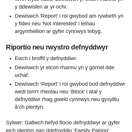
y ddewislen ar yr ochr.
Dewiswch 'Report' i roi gwybod am rywbeth yn
y fideo neu 'Not interested' i leihau
argymhellion ar gyfer cynnwys tebyg.
Riportio neu rwystro defnyddwyr
Ewch i broffil y defnyddiwr.
Dewiswch yr eicon rhannu yn y gornel dde
uchaf.
Dewiswch ‘Report’ i roi gwybod bod defnyddiwr
wedi torri'r rheolau neu ‘Block’ i atal y
defnyddiwr rhag gweld cynnwys neu gysylltu
â’ch plentyn.
Sylwer: Gallwch hefyd flocio defnyddwyr ar gyfer
eich plentyn gan ddefnyddio ‘Family Pairing’.