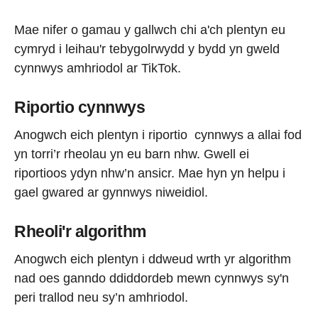
Mae nifer o gamau y gallwch chi a'ch plentyn eu
cymryd i leihau'r tebygolrwydd y bydd yn gweld
cynnwys amhriodol ar TikTok.
Riportio cynnwys
Anogwch eich plentyn i riportio cynnwys a allai fod
yn torri’r rheolau yn eu barn nhw. Gwell ei
riportioos ydyn nhw’n ansicr. Mae hyn yn helpu i
gael gwared ar gynnwys niweidiol.
Rheoli'r algorithm
Anogwch eich plentyn i ddweud wrth yr algorithm
nad oes ganndo ddiddordeb mewn cynnwys sy'n
peri trallod neu sy’n amhriodol.