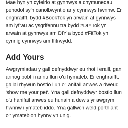
Mae hyn yn cyfeirio at gynnwys a chymunedau
penodol sy'n canolbwyntio ar y cynnwys hwnnw. Er
enghraifft, bydd #BookTok yn arwain at gynnwys
am lyfrau ac ysgrifennu tra bydd #DIYTok yn
arwain at gynnwys am DIY a bydd #FitTok yn
cynnig cynnwys am ffitrwydd.
Add Yours
Awgrymiadau y gall defnyddwyr eu rhoi i eraill, gan
annog pobl i rannu llun o'u hymateb. Er enghraifft,
gallai rhywun bostio llun o'i anifail anwes a dweud
'show me your pet'. Yna gall defnyddwyr bostio llun
o'u hanifail anwes eu hunain a dewis yr awgrym
hwnnw i ymateb iddo. Yna gallwch weld porthiant
o'r ymatebion hynny yn unig.