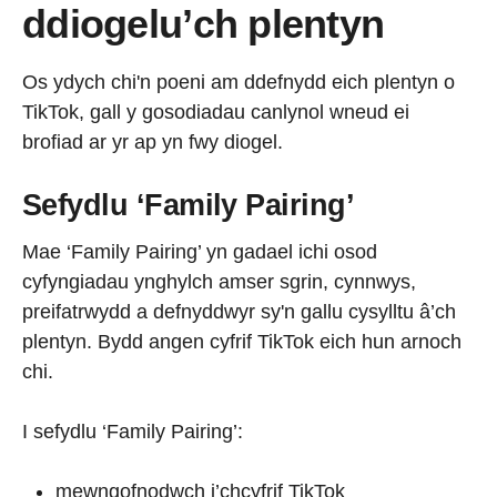
ddiogelu’ch plentyn
Os ydych chi'n poeni am ddefnydd eich plentyn o
TikTok, gall y gosodiadau canlynol wneud ei
brofiad ar yr ap yn fwy diogel.
Sefydlu ‘Family Pairing’
Mae ‘Family Pairing’ yn gadael ichi osod
cyfyngiadau ynghylch amser sgrin, cynnwys,
preifatrwydd a defnyddwyr sy'n gallu cysylltu â’ch
plentyn. Bydd angen cyfrif TikTok eich hun arnoch
chi.
I sefydlu ‘Family Pairing’:
mewngofnodwch i’chcyfrif TikTok