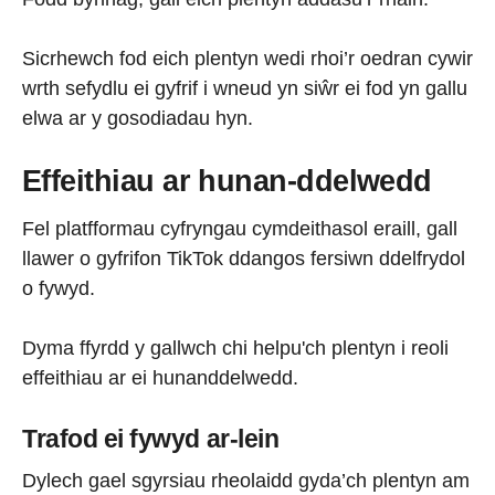
Sicrhewch fod eich plentyn wedi rhoi’r oedran cywir
wrth sefydlu ei gyfrif i wneud yn siŵr ei fod yn gallu
elwa ar y gosodiadau hyn.
Effeithiau ar hunan-ddelwedd
Fel platfformau cyfryngau cymdeithasol eraill, gall
llawer o gyfrifon TikTok ddangos fersiwn ddelfrydol
o fywyd.
Dyma ffyrdd y gallwch chi helpu'ch plentyn i reoli
effeithiau ar ei hunanddelwedd.
Trafod ei fywyd ar-lein
Dylech gael sgyrsiau rheolaidd gyda’ch plentyn am