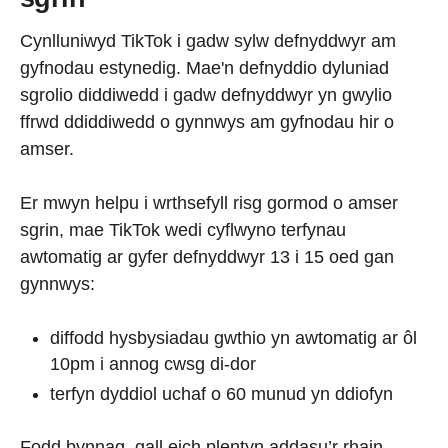
Cynlluniwyd TikTok i gadw sylw defnyddwyr am
gyfnodau estynedig. Mae'n defnyddio dyluniad
sgrolio diddiwedd i gadw defnyddwyr yn gwylio
ffrwd ddiddiwedd o gynnwys am gyfnodau hir o
amser.
Er mwyn helpu i wrthsefyll risg gormod o amser
sgrin, mae TikTok wedi cyflwyno terfynau
awtomatig ar gyfer defnyddwyr 13 i 15 oed gan
gynnwys:
diffodd hysbysiadau gwthio yn awtomatig ar ôl
10pm i annog cwsg di-dor
terfyn dyddiol uchaf o 60 munud yn ddiofyn
Fodd bynnag, gall eich plentyn addasu’r rhain.