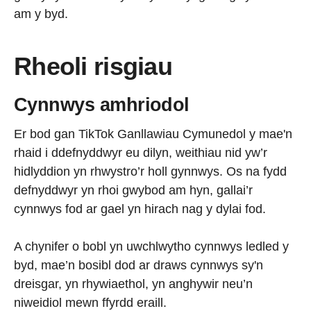
am y byd.
Rheoli risgiau
Cynnwys amhriodol
Er bod gan TikTok Ganllawiau Cymunedol y mae'n
rhaid i ddefnyddwyr eu dilyn, weithiau nid yw’r
hidlyddion yn rhwystro’r holl gynnwys. Os na fydd
defnyddwyr yn rhoi gwybod am hyn, gallai’r
cynnwys fod ar gael yn hirach nag y dylai fod.
A chynifer o bobl yn uwchlwytho cynnwys ledled y
byd, mae’n bosibl dod ar draws cynnwys sy'n
dreisgar, yn rhywiaethol, yn anghywir neu’n
niweidiol mewn ffyrdd eraill.