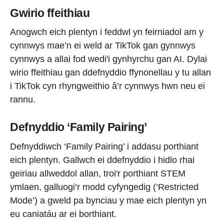
Gwirio ffeithiau
Anogwch eich plentyn i feddwl yn feirniadol am y
cynnwys mae’n ei weld ar TikTok gan gynnwys
cynnwys a allai fod wedi'i gynhyrchu gan AI. Dylai
wirio ffeithiau gan ddefnyddio ffynonellau y tu allan
i TikTok cyn rhyngweithio â’r cynnwys hwn neu ei
rannu.
Defnyddio ‘Family Pairing’
Defnyddiwch ‘Family Pairing’ i addasu porthiant
eich plentyn. Gallwch ei ddefnyddio i hidlo rhai
geiriau allweddol allan, troi'r porthiant STEM
ymlaen, galluogi’r modd cyfyngedig (‘Restricted
Mode’) a gweld pa bynciau y mae eich plentyn yn
eu caniatáu ar ei borthiant.