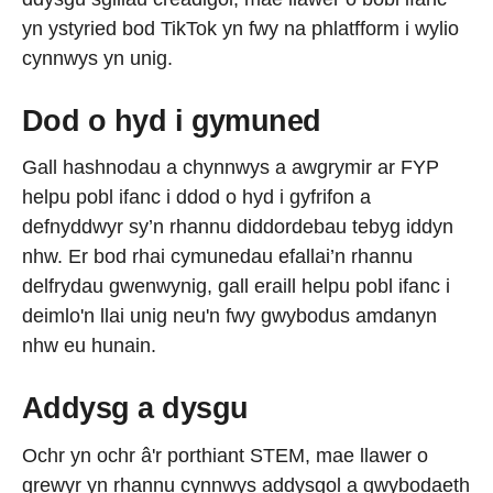
yn ystyried bod TikTok yn fwy na phlatfform i wylio
cynnwys yn unig.
Dod o hyd i gymuned
Gall hashnodau a chynnwys a awgrymir ar FYP
helpu pobl ifanc i ddod o hyd i gyfrifon a
defnyddwyr sy’n rhannu diddordebau tebyg iddyn
nhw. Er bod rhai cymunedau efallai’n rhannu
delfrydau gwenwynig, gall eraill helpu pobl ifanc i
deimlo'n llai unig neu'n fwy gwybodus amdanyn
nhw eu hunain.
Addysg a dysgu
Ochr yn ochr â'r porthiant STEM, mae llawer o
grewyr yn rhannu cynnwys addysgol a gwybodaeth