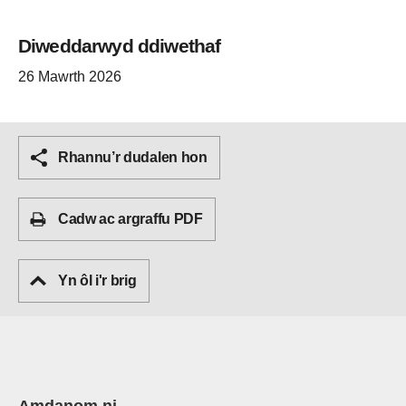
Diweddarwyd ddiwethaf
26 Mawrth 2026
Rhannu’r dudalen hon
Cadw ac argraffu PDF
Yn ôl i'r brig
Amdanom ni