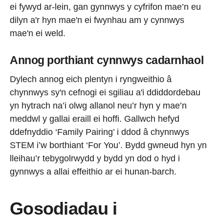
ei fywyd ar-lein, gan gynnwys y cyfrifon mae’n eu
dilyn a'r hyn mae'n ei fwynhau am y cynnwys
mae'n ei weld.
Annog porthiant cynnwys cadarnhaol
Dylech annog eich plentyn i ryngweithio â
chynnwys sy'n cefnogi ei sgiliau a'i ddiddordebau
yn hytrach na’i olwg allanol neu’r hyn y mae’n
meddwl y gallai eraill ei hoffi. Gallwch hefyd
ddefnyddio ‘Family Pairing’ i ddod â chynnwys
STEM i’w borthiant ‘For You’. Bydd gwneud hyn yn
lleihau’r tebygolrwydd y bydd yn dod o hyd i
gynnwys a allai effeithio ar ei hunan-barch.
Gosodiadau i