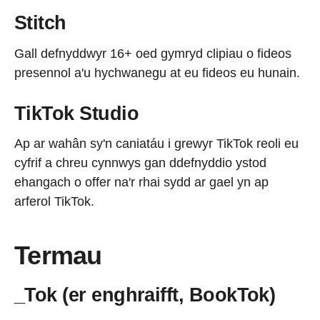
Stitch
Gall defnyddwyr 16+ oed gymryd clipiau o fideos
presennol a'u hychwanegu at eu fideos eu hunain.
TikTok Studio
Ap ar wahân sy'n caniatáu i grewyr TikTok reoli eu
cyfrif a chreu cynnwys gan ddefnyddio ystod
ehangach o offer na'r rhai sydd ar gael yn ap
arferol TikTok.
Termau
_Tok (er enghraifft, BookTok)