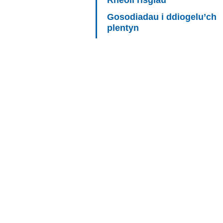
Rheoli risgiau
Gosodiadau i ddiogelu’ch
plentyn