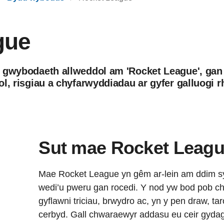
gue
â gwybodaeth allweddol am 'Rocket League', gan
l, risgiau a chyfarwyddiadau ar gyfer galluogi r
Sut mae Rocket Leagu
Mae Rocket League yn gêm ar-lein am ddim sy’
wedi’u pweru gan rocedi. Y nod yw bod pob ch
gyflawni triciau, brwydro ac, yn y pen draw, tar
cerbyd. Gall chwaraewyr addasu eu ceir gyda