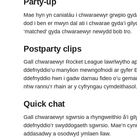
Party-up
Mae hyn yn caniatáu i chwaraewyr grwpio gyda’
dod i ben er mwyn dal ati i chwarae gyda’i gil
‘matched’ gyda chwaraewyr newydd bob tro.
Postparty clips
Gall chwaraewyr Rocket League lawrlwytho ap
ddefnyddio’u manylion mewngofnodi ar gyfer 
ddefnyddio hwn i gadw darnau fideo o’u gema
nhw rannu’r rhain ar y cyfryngau cymdeithasol
Quick chat
Gall chwaraewyr sgwrsio a rhyngweithio â’i g
ddefnyddio’r swyddogaeth sgwrsio. Mae’n cyn
addasadwy a osodwyd ymlaen llaw.