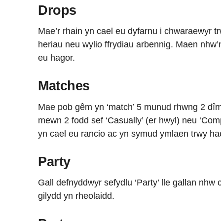
Drops
Mae’r rhain yn cael eu dyfarnu i chwaraewyr
heriau neu wylio ffrydiau arbennig. Maen nhw’
eu hagor.
Matches
Mae pob gêm yn ‘match’ 5 munud rhwng 2 dîm.
mewn 2 fodd sef ‘Casually’ (er hwyl) neu ‘Com
yn cael eu rancio ac yn symud ymlaen trwy ha
Party
Gall defnyddwyr sefydlu ‘Party’ lle gallan nhw
gilydd yn rheolaidd.