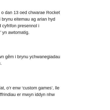
r o dan 13 oed chwarae Rocket
i brynu eitemau ag arian hyd
cyfrifon presennol i
’ yn awtomatig.
fewn gêm i brynu ychwanegiadau
.
t, o’r enw ‘custom games’, lle
 ffrindiau er mwyn iddyn nhw