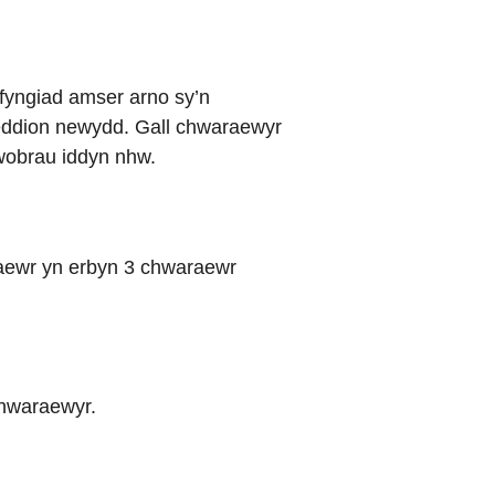
yfyngiad amser arno sy’n
eddion newydd. Gall chwaraewyr
wobrau iddyn nhw.
aewr yn erbyn 3 chwaraewr
chwaraewyr.