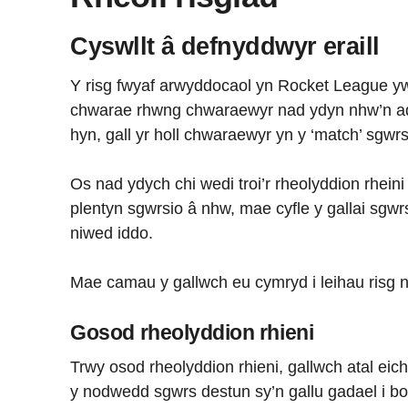
Cyswllt â defnyddwyr eraill
Y risg fwyaf arwyddocaol yn Rocket League yw
chwarae rhwng chwaraewyr nad ydyn nhw’n ad
hyn, gall yr holl chwaraewyr yn y ‘match’ sgwrsi
Os nad ydych chi wedi troi’r rheolyddion rheini
plentyn sgwrsio â nhw, mae cyfle y gallai sgwrsi
niwed iddo.
Mae camau y gallwch eu cymryd i leihau risg 
Gosod rheolyddion rhieni
Trwy osod rheolyddion rhieni, gallwch atal eic
y nodwedd sgwrs destun sy’n gallu gadael i bobl