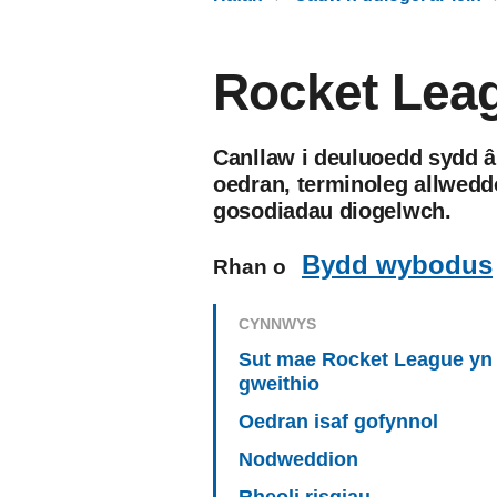
Rocket Lea
Canllaw i deuluoedd sydd 
oedran, terminoleg allweddo
gosodiadau diogelwch.
Bydd wybodus
Rhan o
CYNNWYS
Sut mae Rocket League yn
gweithio
Oedran isaf gofynnol
Nodweddion