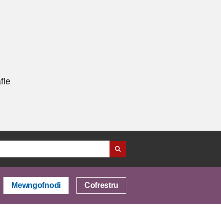
fle
Mewngofnodi
Cofrestru