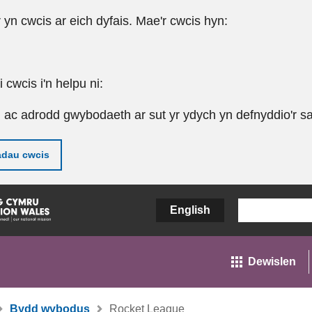
r yn cwcis ar eich dyfais. Mae'r cwcis hyn:
cwcis i'n helpu ni:
u ac adrodd gwybodaeth ar sut yr ydych yn defnyddio'r sa
adau cwcis
English
Dewislen
Bydd wybodus
Rocket League