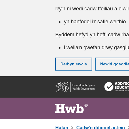
Ry'n ni wedi cadw ffeiliau a elwi
yn hanfodol i'r safle weithio
Byddem hefyd yn hoffi cadw rhai 
i wella'n gwefan drwy gasgl
Derbyn cwcis
Newid gosodi
Neidio
i'r
prif
gynnwy
Hafan
Cadw'n ddiogel ar-lein