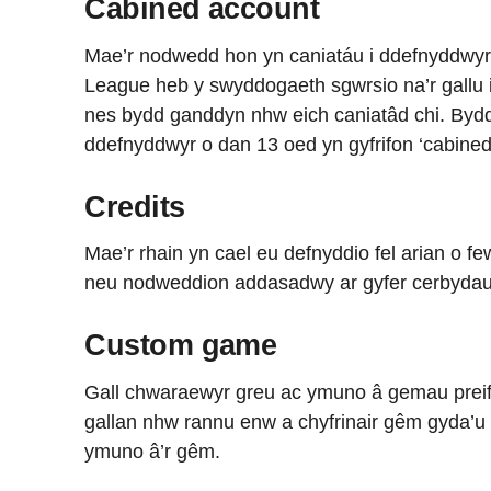
Cabined account
Mae’r nodwedd hon yn caniatáu i ddefnyddwy
League heb y swyddogaeth sgwrsio na’r gallu 
nes bydd ganddyn nhw eich caniatâd chi. Bydd 
ddefnyddwyr o dan 13 oed yn gyfrifon ‘cabined
Credits
Mae’r rhain yn cael eu defnyddio fel arian o 
neu nodweddion addasadwy ar gyfer cerbydau
Custom game
Gall chwaraewyr greu ac ymuno â gemau preifa
gallan nhw rannu enw a chyfrinair gêm gyda’u
ymuno â’r gêm.