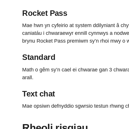
Rocket Pass
Mae hwn yn cyfeirio at system ddilyniant â ch
caniatáu i chwaraewyr ennill cynnwys a nodw
brynu Rocket Pass premiwm sy’n rhoi mwy o 
Standard
Math o gêm sy’n cael ei chwarae gan 3 chwar
arall.
Text chat
Mae opsiwn defnyddio sgwrsio testun rhwng 
Rheoli risgiau