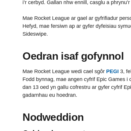
i’r cerbyd. Gallan nhw ennill, casglu a phrynu’r
Mae Rocket League ar gael ar gyfrifiadur pers
Hefyd, mae fersiwn ap ar gyfer dyfeisiau sym
Sideswipe.
Oedran isaf gofynnol
Mae Rocket League wedi cael sgôr
PEGI
3, fe
Fodd bynnag, mae angen cyfrif Epic Games i c
dan 13 oed yn gallu cofrestru ar gyfer cyfrif E
gadarnhau eu hoedran.
Nodweddion