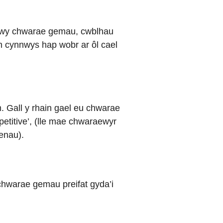
 trwy chwarae gemau, cwblhau
n cynnwys hap wobr ar ôl cael
 Gall y rhain gael eu chwarae
petitive’, (lle mae chwaraewyr
enau).
 chwarae gemau preifat gyda’i