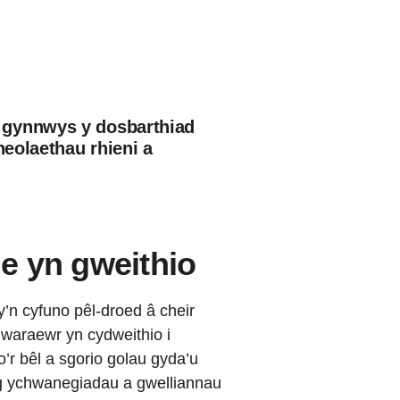
 gynnwys y dosbarthiad
heolaethau rhieni a
e yn gweithio
n cyfuno pêl-droed â cheir
waraewr yn cydweithio i
o’r bêl a sgorio golau gyda’u
g ychwanegiadau a gwelliannau