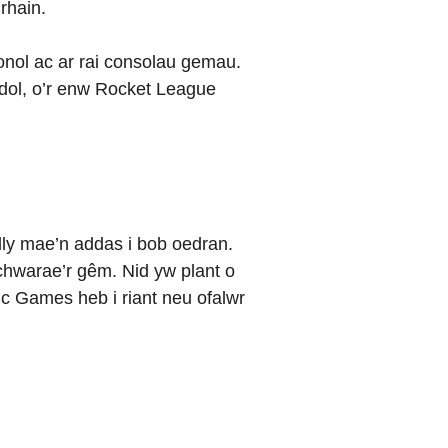
 rhain.
onol ac ar rai consolau gemau.
udol, o’r enw Rocket League
lly mae’n addas i bob oedran.
hwarae’r gêm. Nid yw plant o
pic Games heb i riant neu ofalwr