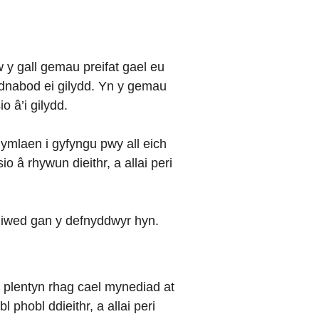
 y gall gemau preifat gael eu
nabod ei gilydd. Yn y gemau
o â’i gilydd.
 ymlaen i gyfyngu pwy all eich
o â rhywun dieithr, a allai peri
niwed gan y defnyddwyr hyn.
h plentyn rhag cael mynediad at
 phobl ddieithr, a allai peri