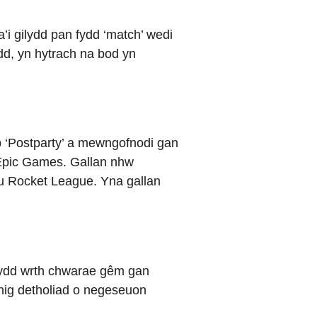
i gilydd pan fydd ‘match’ wedi
ydd, yn hytrach na bod yn
 ‘Postparty’ a mewngofnodi gan
Epic Games. Gallan nhw
u Rocket League. Yna gallan
.
ilydd wrth chwarae gêm gan
nig detholiad o negeseuon