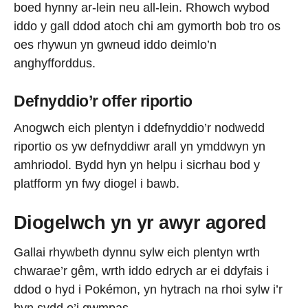
boed hynny ar-lein neu all-lein. Rhowch wybod
iddo y gall ddod atoch chi am gymorth bob tro os
oes rhywun yn gwneud iddo deimlo’n
anghyfforddus.
Defnyddio’r offer riportio
Anogwch eich plentyn i ddefnyddio’r nodwedd
riportio os yw defnyddiwr arall yn ymddwyn yn
amhriodol. Bydd hyn yn helpu i sicrhau bod y
platfform yn fwy diogel i bawb.
Diogelwch yn yr awyr agored
Gallai rhywbeth dynnu sylw eich plentyn wrth
chwarae’r gêm, wrth iddo edrych ar ei ddyfais i
ddod o hyd i Pokémon, yn hytrach na rhoi sylw i’r
hyn sydd o’i gwmpas.