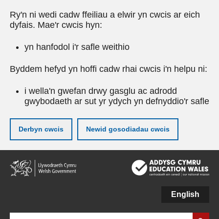
Ry'n ni wedi cadw ffeiliau a elwir yn cwcis ar eich
dyfais. Mae'r cwcis hyn:
yn hanfodol i'r safle weithio
Byddem hefyd yn hoffi cadw rhai cwcis i'n helpu ni:
i wella'n gwefan drwy gasglu ac adrodd
gwybodaeth ar sut yr ydych yn defnyddio'r safle
Derbyn cwcis
Newid gosodiadau cwcis
Neidio
i'r
prif
gynnwy
English