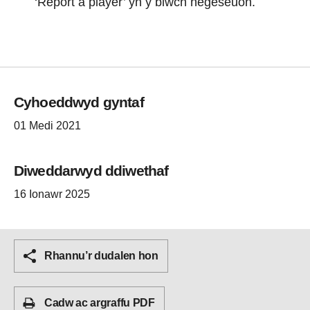
‘Report a player’ yn y blwch negeseuon.
Cyhoeddwyd gyntaf
01 Medi 2021
Diweddarwyd ddiwethaf
16 Ionawr 2025
Rhannu’r dudalen hon
Cadw ac argraffu PDF