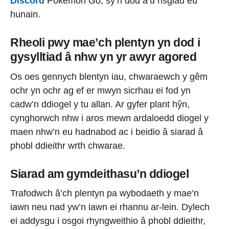
Discord
Pokémon Go, sy’n dod â’u risgiau eu
hunain.
Rheoli pwy mae’ch plentyn yn dod i
gysylltiad â nhw yn yr awyr agored
Os oes gennych blentyn iau, chwaraewch y gêm
ochr yn ochr ag ef er mwyn sicrhau ei fod yn
cadw’n ddiogel y tu allan. Ar gyfer plant hŷn,
cynghorwch nhw i aros mewn ardaloedd diogel y
maen nhw’n eu hadnabod ac i beidio â siarad â
phobl ddieithr wrth chwarae.
Siarad am gymdeithasu’n ddiogel
Trafodwch â’ch plentyn pa wybodaeth y mae’n
iawn neu nad yw’n iawn ei rhannu ar-lein. Dylech
ei addysgu i osgoi rhyngweithio â phobl ddieithr,