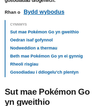
gosodiadau diogelwch.
Bydd wybodus
Rhan o
CYNNWYS
Sut mae Pokémon Go yn gweithio
Oedran isaf gofynnol
Nodweddion a thermau
Beth mae Pokémon Go yn ei gynnig
Rheoli risgiau
Gosodiadau i ddiogelu’ch plentyn
Sut mae Pokémon Go
yn gweithio