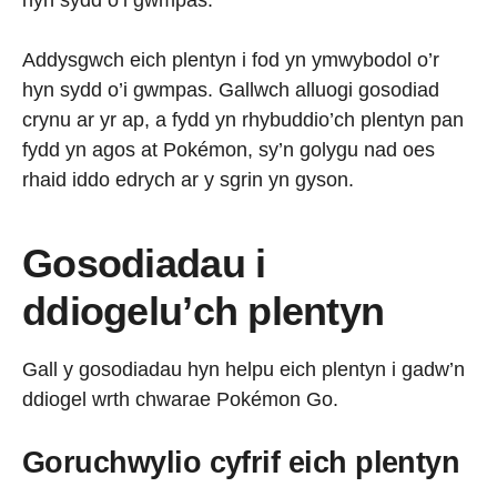
Addysgwch eich plentyn i fod yn ymwybodol o’r
hyn sydd o’i gwmpas. Gallwch alluogi gosodiad
crynu ar yr ap, a fydd yn rhybuddio’ch plentyn pan
fydd yn agos at Pokémon, sy’n golygu nad oes
rhaid iddo edrych ar y sgrin yn gyson.
Gosodiadau i
ddiogelu’ch plentyn
Gall y gosodiadau hyn helpu eich plentyn i gadw’n
ddiogel wrth chwarae Pokémon Go.
Goruchwylio cyfrif eich plentyn