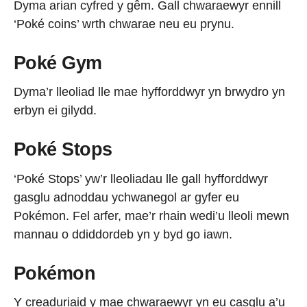
Dyma arian cyfred y gêm. Gall chwaraewyr ennill
‘Poké coins’ wrth chwarae neu eu prynu.
Poké Gym
Dyma’r lleoliad lle mae hyfforddwyr yn brwydro yn
erbyn ei gilydd.
Poké Stops
‘Poké Stops’ yw’r lleoliadau lle gall hyfforddwyr
gasglu adnoddau ychwanegol ar gyfer eu
Pokémon. Fel arfer, mae’r rhain wedi’u lleoli mewn
mannau o ddiddordeb yn y byd go iawn.
Pokémon
Y creaduriaid y mae chwaraewyr yn eu casglu a’u