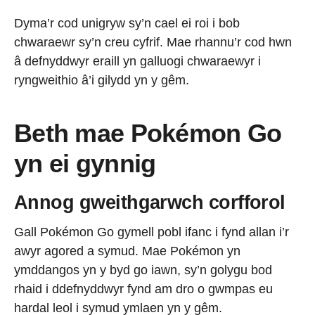
Dyma’r cod unigryw sy’n cael ei roi i bob
chwaraewr sy’n creu cyfrif. Mae rhannu’r cod hwn
â defnyddwyr eraill yn galluogi chwaraewyr i
ryngweithio â’i gilydd yn y gêm.
Beth mae
Pokémon Go
yn ei gynnig
Annog gweithgarwch corfforol
Gall Pokémon Go gymell pobl ifanc i fynd allan i’r
awyr agored a symud. Mae Pokémon yn
ymddangos yn y byd go iawn, sy’n golygu bod
rhaid i ddefnyddwyr fynd am dro o gwmpas eu
hardal leol i symud ymlaen yn y gêm.