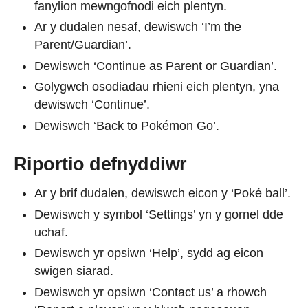
fanylion mewngofnodi eich plentyn.
Ar y dudalen nesaf, dewiswch ‘I’m the
Parent/Guardian’.
Dewiswch ‘Continue as Parent or Guardian’.
Golygwch osodiadau rhieni eich plentyn, yna
dewiswch ‘Continue’.
Dewiswch ‘Back to Pokémon Go’.
Riportio defnyddiwr
Ar y brif dudalen, dewiswch eicon y ‘Poké ball’.
Dewiswch y symbol ‘Settings’ yn y gornel dde
uchaf.
Dewiswch yr opsiwn ‘Help’, sydd ag eicon
swigen siarad.
Dewiswch yr opsiwn ‘Contact us’ a rhowch