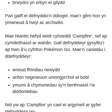
brwydro yn erbyn ei gilydd
Pan gaiff ei defnyddio’n ddiogel, mae’r gêm hon yn
ymwneud â hwyl ac archwilio.
Mae Niantic hefyd wedi cyhoeddi ‘Campfire’, sef ap
cymdeithasol ar wahân. Gall defnyddwyr gysylltu’r
ap hwn â’u cyfrifon Pokémon Go. Mae’n caniatáu i
ddefnyddwyr:
wneud ffrindiau newydd
anfon negeseuon uniongyrchol at bobl
ymuno â chymunedau sy’n berthnasol i’w
diddordebau
Nid yw ap ‘Campfire’ yn cael ei argymell ar gyfer
defnyddwyr iau.