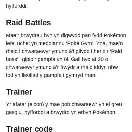
hyfforddi.
Raid Battles
Mae’r brwydrau hyn yn digwydd pan fydd Pokémon
lefel uchel yn meddiannu ‘Poké Gym’. Yna, mae’n
rhaid i chwaraewyr ymuno â’i gilydd i herio’r ‘Raid
boss’ i gipio’r gampfa yn ôl. Gall hyd at 20 o
chwaraewyr ymuno â’r frwydr a rhaid iddyn nhw
fod yn lleoliad y gampfa i gymryd rhan.
Trainer
Yr afatar (eicon) y mae pob chwaraewr yn ei greu i
gasglu, hyfforddi a brwydro yn erbyn Pokémon.
Trainer code