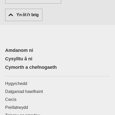
Yn ôl i'r brig
Amdanom ni
Cysylltu â ni
Cymorth a chefnogaeth
Hygyrchedd
Datganiad hawlfraint
Cwcis
Preifatrwydd