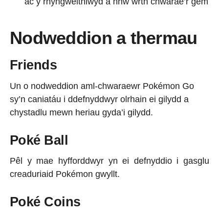
ac y rhyngweithiwyd â nhw wrth chwarae’r gêm
Nodweddion a thermau
Friends
Un o nodweddion aml-chwaraewr Pokémon Go
sy’n caniatáu i ddefnyddwyr olrhain ei gilydd a
chystadlu mewn heriau gyda’i gilydd.
Poké Ball
Pêl y mae hyfforddwyr yn ei defnyddio i gasglu
creaduriaid Pokémon gwyllt.
Poké Coins