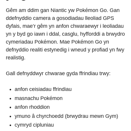
Gêm am ddim gan Niantic yw Pokémon Go. Gan
ddefnyddio camera a gosodiadau lleoliad GPS
dyfais, mae’r gêm yn anfon chwaraewyr i leoliadau
yn y byd go iawn i ddal
, casglu, hyfforddi a brwydro
cymeriadau Pokémon. Mae Pokémon Go yn
defnyddio realiti estynedig i wneud y profiad yn fwy
realistig.
Gall defnyddwyr chwarae gyda ffrindiau trwy:
anfon ceisiadau ffrindiau
masnachu Pokémon
anfon rhoddion
ymuno â chyrchoedd (brwydrau mewn Gym)
cymryd cipluniau