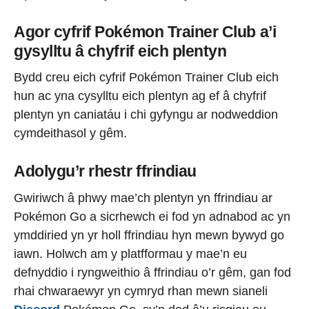
Agor cyfrif Pokémon Trainer Club a’i
gysylltu â chyfrif eich plentyn
Bydd creu eich cyfrif Pokémon Trainer Club eich
hun ac yna cysylltu eich plentyn ag ef â chyfrif
plentyn yn caniatáu i chi gyfyngu ar nodweddion
cymdeithasol y gêm.
Adolygu’r rhestr ffrindiau
Gwiriwch â phwy mae’ch plentyn yn ffrindiau ar
Pokémon Go a sicrhewch ei fod yn adnabod ac yn
ymddiried yn yr holl ffrindiau hyn mewn bywyd go
iawn. Holwch am y platfformau y mae’n eu
defnyddio i ryngweithio â ffrindiau o’r gêm, gan fod
rhai chwaraewyr yn cymryd rhan mewn sianeli