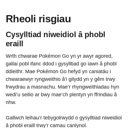
Rheoli risgiau
Cysylltiad niweidiol â phobl
eraill
Wrth chwarae Pokémon Go yn yr awyr agored,
gallai pobl ifanc ddod i gysylltiad go iawn â phobl
ddieithr. Mae Pokémon Go hefyd yn caniatáu i
chwaraewyr ryngweithio â’i gilydd yn y gêm trwy
frwydrau a masnachu. Mae’r rhyngweithiadau hyn
wedi’u seilio ar bwy mae’ch plentyn yn ffrindiau â
nhw.
Gallwch leihau’r tebygolrwydd o gysylltiad niweidiol
â phobl eraill trwy’r camau canlynol.