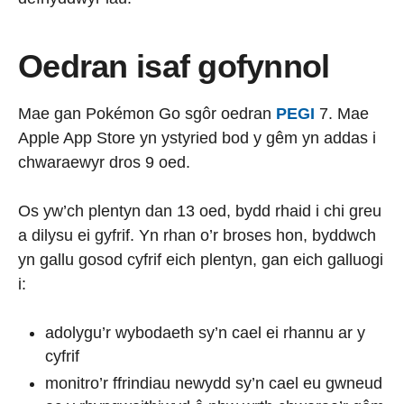
Oedran isaf gofynnol
Mae gan Pokémon Go sgôr oedran
PEGI
7. Mae
Apple App Store yn ystyried bod y gêm yn addas i
chwaraewyr dros 9 oed.
Os yw’ch plentyn dan 13 oed, bydd rhaid i chi greu
a dilysu ei gyfrif. Yn rhan o’r broses hon, byddwch
yn gallu gosod cyfrif eich plentyn, gan eich galluogi
i:
adolygu’r wybodaeth sy’n cael ei rhannu ar y
cyfrif
monitro’r ffrindiau newydd sy’n cael eu gwneud