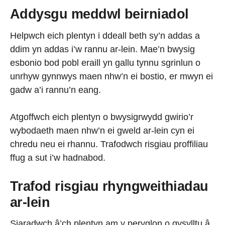
Addysgu meddwl beirniadol
Helpwch eich plentyn i ddeall beth sy’n addas a
ddim yn addas i’w rannu ar-lein. Mae’n bwysig
esbonio bod pobl eraill yn gallu tynnu sgrinlun o
unrhyw gynnwys maen nhw’n ei bostio, er mwyn ei
gadw a’i rannu’n eang.
Atgoffwch eich plentyn o bwysigrwydd gwirio’r
wybodaeth maen nhw’n ei gweld ar-lein cyn ei
chredu neu ei rhannu. Trafodwch risgiau proffiliau
ffug a sut i’w hadnabod.
Trafod risgiau rhyngweithiadau
ar-lein
Siaradwch â’ch plentyn am y peryglon o gysylltu â