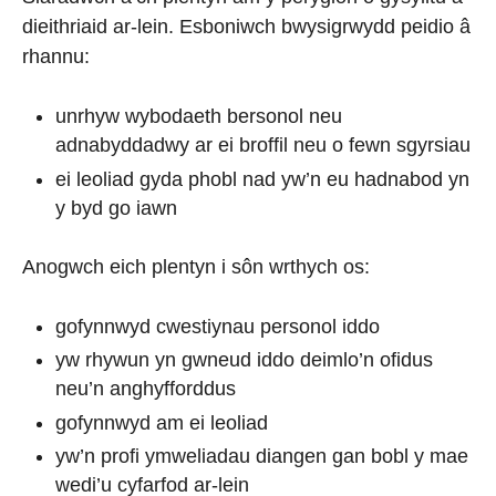
dieithriaid ar-lein. Esboniwch bwysigrwydd peidio â
rhannu:
unrhyw wybodaeth bersonol neu
adnabyddadwy ar ei broffil neu o fewn sgyrsiau
ei leoliad gyda phobl nad yw’n eu hadnabod yn
y byd go iawn
Anogwch eich plentyn i sôn wrthych os:
gofynnwyd cwestiynau personol iddo
yw rhywun yn gwneud iddo deimlo’n ofidus
neu’n anghyfforddus
gofynnwyd am ei leoliad
yw’n profi ymweliadau diangen gan bobl y mae
wedi’u cyfarfod ar-lein