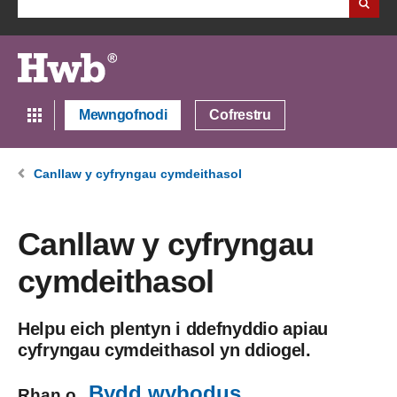
Mewngofnodi
Cofrestru
Canllaw y cyfryngau cymdeithasol
Canllaw y cyfryngau
cymdeithasol
Helpu eich plentyn i ddefnyddio apiau
cyfryngau cymdeithasol yn ddiogel.
Bydd wybodus
Rhan o