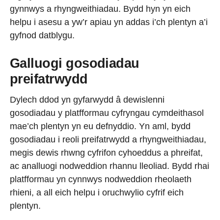
gynnwys a rhyngweithiadau. Bydd hyn yn eich
helpu i asesu a yw’r apiau yn addas i’ch plentyn a’i
gyfnod datblygu.
Galluogi gosodiadau
preifatrwydd
Dylech ddod yn gyfarwydd â dewislenni
gosodiadau y platfformau cyfryngau cymdeithasol
mae’ch plentyn yn eu defnyddio. Yn aml, bydd
gosodiadau i reoli preifatrwydd a rhyngweithiadau,
megis dewis rhwng cyfrifon cyhoeddus a phreifat,
ac analluogi nodweddion rhannu lleoliad. Bydd rhai
platfformau yn cynnwys nodweddion rheolaeth
rhieni, a all eich helpu i oruchwylio cyfrif eich
plentyn.