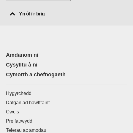
Yn ôl i'r brig
Amdanom ni
Cysylltu â ni
Cymorth a chefnogaeth
Hygyrchedd
Datganiad hawlfraint
Cwcis
Preifatrwydd
Telerau ac amodau