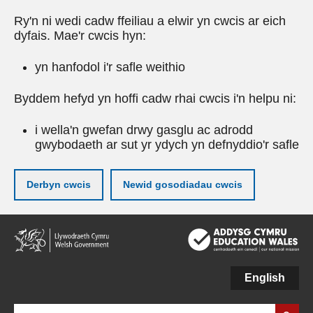
Ry'n ni wedi cadw ffeiliau a elwir yn cwcis ar eich
dyfais. Mae'r cwcis hyn:
yn hanfodol i'r safle weithio
Byddem hefyd yn hoffi cadw rhai cwcis i'n helpu ni:
i wella'n gwefan drwy gasglu ac adrodd
gwybodaeth ar sut yr ydych yn defnyddio'r safle
Derbyn cwcis
Newid gosodiadau cwcis
Neidio
i'r
prif
gynnwy
English