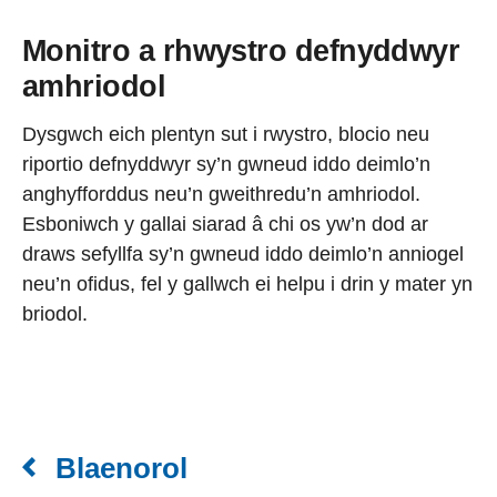
Monitro a rhwystro defnyddwyr
amhriodol
Dysgwch eich plentyn sut i rwystro, blocio neu
riportio defnyddwyr sy’n gwneud iddo deimlo’n
anghyfforddus neu’n gweithredu’n amhriodol.
Esboniwch y gallai siarad â chi os yw’n dod ar
draws sefyllfa sy’n gwneud iddo deimlo’n anniogel
neu’n ofidus, fel y gallwch ei helpu i drin y mater yn
briodol.
Blaenorol