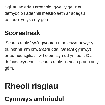
Sgiliau ac arfau arbennig, gwell y gellir eu
defnyddio i adennill meistrolaeth ar adegau
penodol yn ystod y gêm.
Scorestreak
‘Scorestreaks’ yw’r gwobrau mae chwaraewyr yn
eu hennill am chwarae’n dda. Gallant gynnwys
arfau neu sgiliau i’w helpu i symud ymlaen. Gall
defnyddwyr ennill ‘scorestreaks’ neu eu prynu yn y
gêm.
Rheoli risgiau
Cynnwys amhriodol