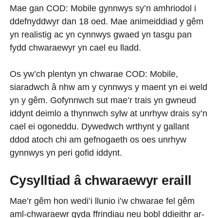
Mae gan COD: Mobile gynnwys sy’n amhriodol i
ddefnyddwyr dan 18 oed. Mae animeiddiad y gêm
yn realistig ac yn cynnwys gwaed yn tasgu pan
fydd chwaraewyr yn cael eu lladd.
Os yw’ch plentyn yn chwarae COD: Mobile,
siaradwch â nhw am y cynnwys y maent yn ei weld
yn y gêm. Gofynnwch sut mae’r trais yn gwneud
iddynt deimlo a thynnwch sylw at unrhyw drais sy’n
cael ei ogoneddu. Dywedwch wrthynt y gallant
ddod atoch chi am gefnogaeth os oes unrhyw
gynnwys yn peri gofid iddynt.
Cysylltiad â chwaraewyr eraill
Mae’r gêm hon wedi’i llunio i’w chwarae fel gêm
aml-chwaraewr gyda ffrindiau neu bobl ddieithr ar-