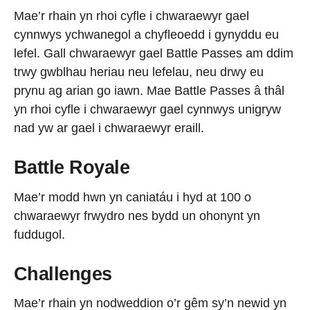
Mae’r rhain yn rhoi cyfle i chwaraewyr gael
cynnwys ychwanegol a chyfleoedd i gynyddu eu
lefel. Gall chwaraewyr gael Battle Passes am ddim
trwy gwblhau heriau neu lefelau, neu drwy eu
prynu ag arian go iawn. Mae Battle Passes â thâl
yn rhoi cyfle i chwaraewyr gael cynnwys unigryw
nad yw ar gael i chwaraewyr eraill.
Battle Royale
Mae’r modd hwn yn caniatáu i hyd at 100 o
chwaraewyr frwydro nes bydd un ohonynt yn
fuddugol.
Challenges
Mae’r rhain yn nodweddion o’r gêm sy’n newid yn