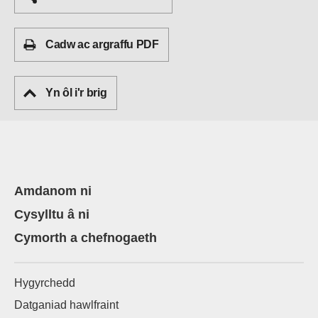
Cadw ac argraffu PDF
Yn ôl i'r brig
Amdanom ni
Cysylltu â ni
Cymorth a chefnogaeth
Hygyrchedd
Datganiad hawlfraint