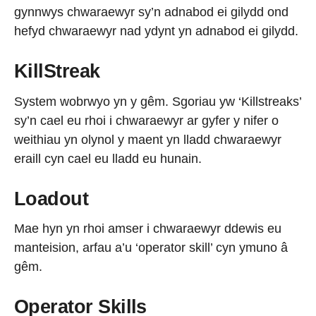
gynnwys chwaraewyr sy’n adnabod ei gilydd ond
hefyd chwaraewyr nad ydynt yn adnabod ei gilydd.
KillStreak
System wobrwyo yn y gêm. Sgoriau yw ‘Killstreaks’
sy’n cael eu rhoi i chwaraewyr ar gyfer y nifer o
weithiau yn olynol y maent yn lladd chwaraewyr
eraill cyn cael eu lladd eu hunain.
Loadout
Mae hyn yn rhoi amser i chwaraewyr ddewis eu
manteision, arfau a’u ‘operator skill’ cyn ymuno â
gêm.
Operator Skills