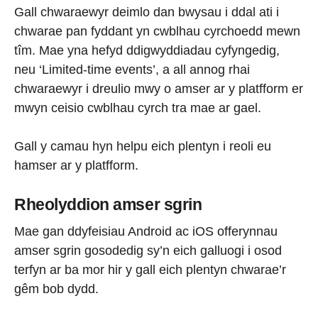
Gall chwaraewyr deimlo dan bwysau i ddal ati i
chwarae pan fyddant yn cwblhau cyrchoedd mewn
tîm. Mae yna hefyd ddigwyddiadau cyfyngedig,
neu ‘Limited-time events’, a all annog rhai
chwaraewyr i dreulio mwy o amser ar y platfform er
mwyn ceisio cwblhau cyrch tra mae ar gael.
Gall y camau hyn helpu eich plentyn i reoli eu
hamser ar y platfform.
Rheolyddion amser sgrin
Mae gan ddyfeisiau Android ac iOS offerynnau
amser sgrin gosodedig sy’n eich galluogi i osod
terfyn ar ba mor hir y gall eich plentyn chwarae’r
gêm bob dydd.