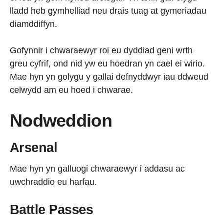
lladd heb gymhelliad neu drais tuag at gymeriadau
diamddiffyn.
Gofynnir i chwaraewyr roi eu dyddiad geni wrth
greu cyfrif, ond nid yw eu hoedran yn cael ei wirio.
Mae hyn yn golygu y gallai defnyddwyr iau ddweud
celwydd am eu hoed i chwarae.
Nodweddion
Arsenal
Mae hyn yn galluogi chwaraewyr i addasu ac
uwchraddio eu harfau.
Battle Passes