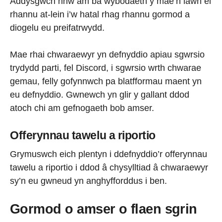
Addysgwch nhw am ba wybodaeth y mae’n iawn ei
rhannu at-lein i’w hatal rhag rhannu gormod a
diogelu eu preifatrwydd.
Mae rhai chwaraewyr yn defnyddio apiau sgwrsio
trydydd parti, fel Discord, i sgwrsio wrth chwarae
gemau, felly gofynnwch pa blatfformau maent yn
eu defnyddio. Gwnewch yn glir y gallant ddod
atoch chi am gefnogaeth bob amser.
Offerynnau tawelu a riportio
Grymuswch eich plentyn i ddefnyddio’r offerynnau
tawelu a riportio i ddod â chysylltiad â chwaraewyr
sy’n eu gwneud yn anghyfforddus i ben.
Gormod o amser o flaen sgrin