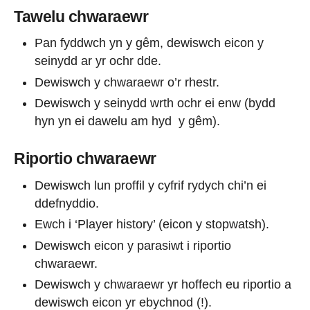
Tawelu chwaraewr
Pan fyddwch yn y gêm, dewiswch eicon y
seinydd ar yr ochr dde.
Dewiswch y chwaraewr o’r rhestr.
Dewiswch y seinydd wrth ochr ei enw (bydd
hyn yn ei dawelu am hyd y gêm).
Riportio chwaraewr
Dewiswch lun proffil y cyfrif rydych chi’n ei
ddefnyddio.
Ewch i ‘Player history’ (eicon y stopwatsh).
Dewiswch eicon y parasiwt i riportio
chwaraewr.
Dewiswch y chwaraewr yr hoffech eu riportio a
dewiswch eicon yr ebychnod (!).