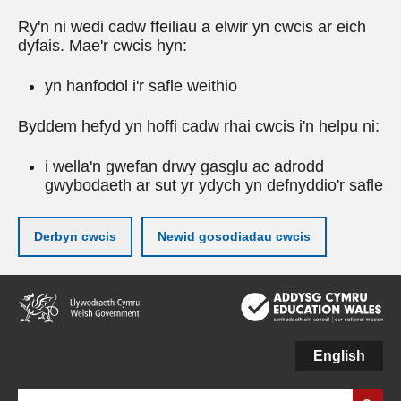
Ry'n ni wedi cadw ffeiliau a elwir yn cwcis ar eich
dyfais. Mae'r cwcis hyn:
yn hanfodol i'r safle weithio
Byddem hefyd yn hoffi cadw rhai cwcis i'n helpu ni:
i wella'n gwefan drwy gasglu ac adrodd
gwybodaeth ar sut yr ydych yn defnyddio'r safle
Derbyn cwcis
Newid gosodiadau cwcis
Neidio
i'r
prif
gynnwy
English