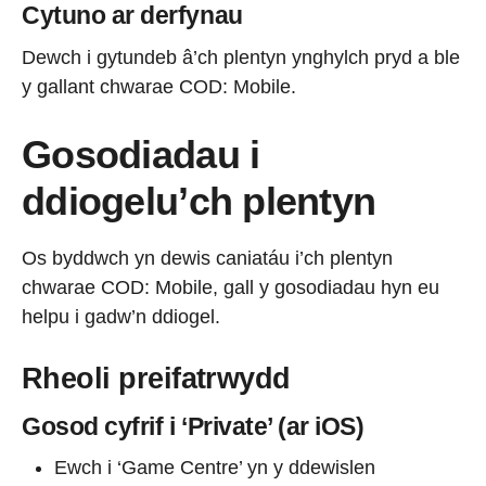
Cytuno ar derfynau
Dewch i gytundeb â’ch plentyn ynghylch pryd a ble
y gallant chwarae COD: Mobile.
Gosodiadau i
ddiogelu’ch plentyn
Os byddwch yn dewis caniatáu i’ch plentyn
chwarae COD: Mobile, gall y gosodiadau hyn eu
helpu i gadw’n ddiogel.
Rheoli preifatrwydd
Gosod cyfrif i ‘Private’ (ar iOS)
Ewch i ‘Game Centre’ yn y ddewislen