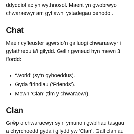
ddyddiol ac yn wythnosol. Maent yn gwobrwyo
chwaraewyr am gyflawni ystadegau penodol.
Chat
Mae’r cyfleuster sgwrsio’n galluogi chwaraewyr i
gyfathrebu â’i gilydd. Gellir gwneud hyn mewn 3
ffordd:
‘World’ (sy’n gyhoeddus).
Gyda ffrindiau (‘Friends’).
Mewn ‘Clan’ (tîm y chwaraewr).
Clan
Grŵp o chwaraewyr sy’n ymuno i gwblhau tasgau
a chyrchoedd gyda’i gilydd yw ‘Clan’. Gall claniau