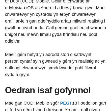
of Duty (COD): Mobile. Gellir ei chwarae ar
ddyfeisiau iOS ac Android a thrwy borwr gwe. Mae
chwaraewyr yn cystadlu yn erbyn chwaraewyr
eraill ar-lein gan ddefnyddio arfau milwrol realistig i
gwblhau cyrchoedd. Gall gemau gael eu chwarae’n
unigol neu mewn timau gyda ffrindiau neu bobl
ddieithr.
Mae’r gêm hefyd yn adrodd stori o safbwynt
person cyntaf sy’n gwneud y gêm yn realistig ac yn
galluogi chwaraewyr i ymddwyn fel pobl filwrol
sydd â grym.
Oedran isaf gofynnol
Mae gan COD: Mobile sgôr
PEGI
18 i oedolion gan
ei fod yn gêm hynod dreisgar. Yn aml, gall olygu