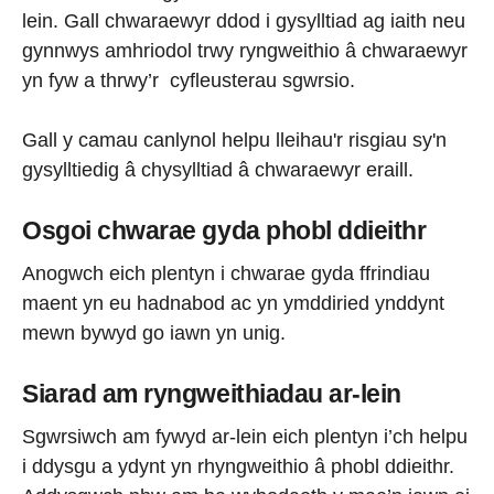
lein. Gall chwaraewyr ddod i gysylltiad ag iaith neu
gynnwys amhriodol trwy ryngweithio â chwaraewyr
yn fyw a thrwy’r cyfleusterau sgwrsio.
Gall y camau canlynol helpu lleihau'r risgiau sy'n
gysylltiedig â chysylltiad â chwaraewyr eraill.
Osgoi chwarae gyda phobl ddieithr
Anogwch eich plentyn i chwarae gyda ffrindiau
maent yn eu hadnabod ac yn ymddiried ynddynt
mewn bywyd go iawn yn unig.
Siarad am ryngweithiadau ar-lein
Sgwrsiwch am fywyd ar-lein eich plentyn i’ch helpu
i ddysgu a ydynt yn rhyngweithio â phobl ddieithr.