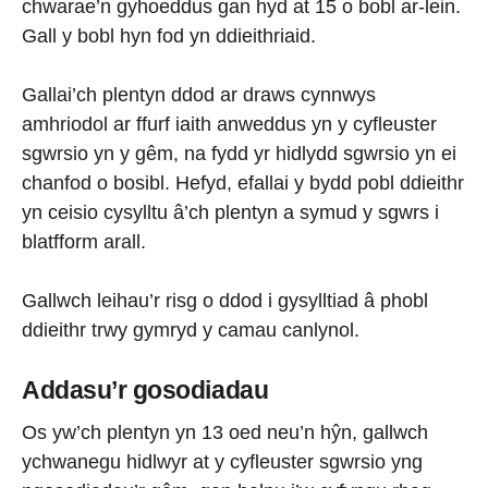
chwarae’n gyhoeddus gan hyd at 15 o bobl ar-lein.
Gall y bobl hyn fod yn ddieithriaid.
Gallai’ch plentyn ddod ar draws cynnwys
amhriodol ar ffurf iaith anweddus yn y cyfleuster
sgwrsio yn y gêm, na fydd yr hidlydd sgwrsio yn ei
chanfod o bosibl. Hefyd, efallai y bydd pobl ddieithr
yn ceisio cysylltu â’ch plentyn a symud y sgwrs i
blatfform arall.
Gallwch leihau’r risg o ddod i gysylltiad â phobl
ddieithr trwy gymryd y camau canlynol.
Addasu’r gosodiadau
Os yw’ch plentyn yn 13 oed neu’n hŷn, gallwch
ychwanegu hidlwyr at y cyfleuster sgwrsio yng