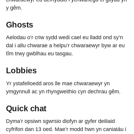
y gêm.
Ghosts
Aelodau o’r criw sydd wedi cael eu lladd ond sy’n
dal i allu chwarae a helpu’r chwaraewyr byw ar eu
tîm trwy gwblhau eu tasgau.
Lobbies
Yr ystafelloedd aros lle mae chwaraewyr yn
ymgynnull ac yn rhyngweithio cyn dechrau gêm.
Quick chat
Dyma’r opsiwn sgwrsio diofyn ar gyfer deiliaid
cyfrifon dan 13 oed. Mae’r modd hwn yn caniatáu i