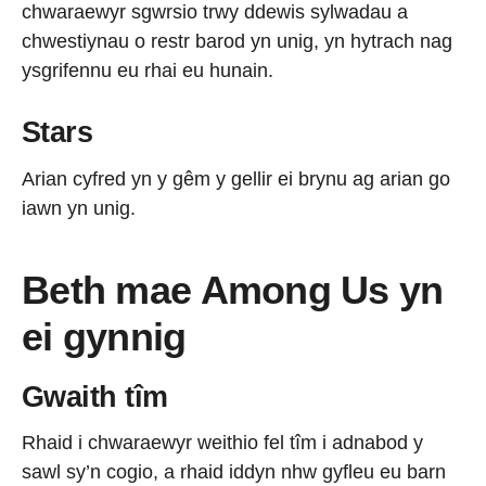
chwaraewyr sgwrsio trwy ddewis sylwadau a
chwestiynau o restr barod yn unig, yn hytrach nag
ysgrifennu eu rhai eu hunain.
Stars
Arian cyfred yn y gêm y gellir ei brynu ag arian go
iawn yn unig.
Beth mae Among Us yn
ei gynnig
Gwaith tîm
Rhaid i chwaraewyr weithio fel tîm i adnabod y
sawl sy’n cogio, a rhaid iddyn nhw gyfleu eu barn