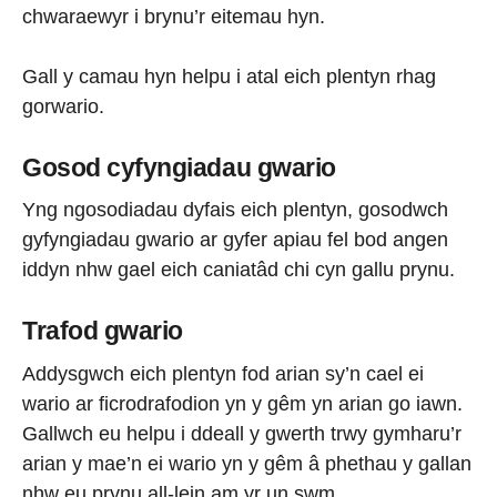
chwaraewyr i brynu’r eitemau hyn.
Gall y camau hyn helpu i atal eich plentyn rhag
gorwario.
Gosod cyfyngiadau gwario
Yng ngosodiadau dyfais eich plentyn, gosodwch
gyfyngiadau gwario ar gyfer apiau fel bod angen
iddyn nhw gael eich caniatâd chi cyn gallu prynu.
Trafod gwario
Addysgwch eich plentyn fod arian sy’n cael ei
wario ar ficrodrafodion yn y gêm yn arian go iawn.
Gallwch eu helpu i ddeall y gwerth trwy gymharu’r
arian y mae’n ei wario yn y gêm â phethau y gallan
nhw eu prynu all-lein am yr un swm.