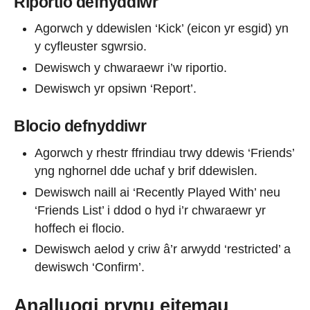
Riportio defnyddiwr
Agorwch y ddewislen ‘Kick’ (eicon yr esgid) yn
y cyfleuster sgwrsio.
Dewiswch y chwaraewr i’w riportio.
Dewiswch yr opsiwn ‘Report’.
Blocio defnyddiwr
Agorwch y rhestr ffrindiau trwy ddewis ‘Friends’
yng nghornel dde uchaf y brif ddewislen.
Dewiswch naill ai ‘Recently Played With’ neu
‘Friends List’ i ddod o hyd i’r chwaraewr yr
hoffech ei flocio.
Dewiswch aelod y criw â’r arwydd ‘restricted’ a
dewiswch ‘Confirm’.
Analluogi prynu eitemau