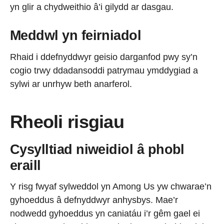
yn glir a chydweithio â’i gilydd ar dasgau.
Meddwl yn feirniadol
Rhaid i ddefnyddwyr geisio darganfod pwy sy’n
cogio trwy ddadansoddi patrymau ymddygiad a
sylwi ar unrhyw beth anarferol.
Rheoli risgiau
Cysylltiad niweidiol â phobl
eraill
Y risg fwyaf sylweddol yn Among Us yw chwarae’n
gyhoeddus â defnyddwyr anhysbys. Mae’r
nodwedd gyhoeddus yn caniatáu i’r gêm gael ei