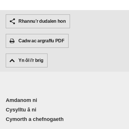
Rhannu’r dudalen hon
Cadw ac argraffu PDF
Yn ôl i'r brig
Amdanom ni
Cysylltu â ni
Cymorth a chefnogaeth