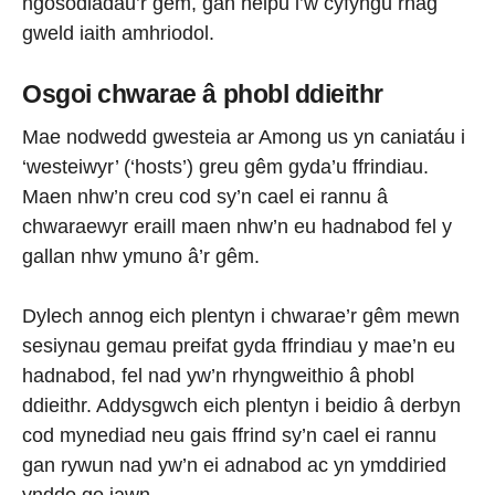
ngosodiadau’r gêm, gan helpu i’w cyfyngu rhag
gweld iaith amhriodol.
Osgoi chwarae â phobl ddieithr
Mae nodwedd gwesteia ar Among us yn caniatáu i
‘westeiwyr’ (‘hosts’) greu gêm gyda’u ffrindiau.
Maen nhw’n creu cod sy’n cael ei rannu â
chwaraewyr eraill maen nhw’n eu hadnabod fel y
gallan nhw ymuno â’r gêm.
Dylech annog eich plentyn i chwarae’r gêm mewn
sesiynau gemau preifat gyda ffrindiau y mae’n eu
hadnabod, fel nad yw’n rhyngweithio â phobl
ddieithr. Addysgwch eich plentyn i beidio â derbyn
cod mynediad neu gais ffrind sy’n cael ei rannu
gan rywun nad yw’n ei adnabod ac yn ymddiried
ynddo go iawn.