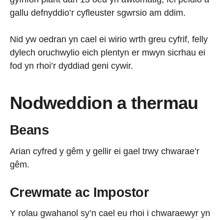
gallu defnyddio’r cyfleuster sgwrsio am ddim.
Nid yw oedran yn cael ei wirio wrth greu cyfrif, felly
dylech oruchwylio eich plentyn er mwyn sicrhau ei
fod yn rhoi’r dyddiad geni cywir.
Nodweddion a thermau
Beans
Arian cyfred y gêm y gellir ei gael trwy chwarae’r
gêm.
Crewmate ac Impostor
Y rolau gwahanol sy’n cael eu rhoi i chwaraewyr yn