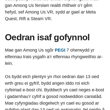
gan Among Us fersiwn realiti rhithwir o’r gêm
hefyd, sef Among Us VR, sydd ar gael ar Meta
Quest, Rift a Steam VR.
Oedran isaf gofynnol
Mae gan Among Us sgôr
PEGI
7 oherwydd yr
elfennau trais ysgafn a’r elfennau rhyngweithio ar-
lein.
Os bydd eich plentyn yn rhoi oedran dan 13 oed
wrth greu ei gyfrif, bydd angen iddo roi eich
cyfeiriad e-bost chi. Byddwch yn cael neges e-bost
i gadarnhau’r cyfrif a gosod nodweddion caniatâd.
Mae cyfyngiadau diogelwch yn cael eu gosod ar
gyfrifon plant dan 13 oed yn awtomatig, fel peidio â