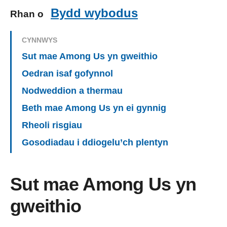
Bydd wybodus
Rhan o
CYNNWYS
Sut mae Among Us yn gweithio
Oedran isaf gofynnol
Nodweddion a thermau
Beth mae Among Us yn ei gynnig
Rheoli risgiau
Gosodiadau i ddiogelu’ch plentyn
Sut mae Among Us yn
gweithio