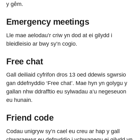
y gêm.
Emergency meetings
Lle mae aelodau’r criw yn dod at ei gilydd i
bleidleisio ar bwy sy’n cogio.
Free chat
Gall deiliaid cyfrifon dros 13 oed ddewis sgwrsio
gan ddefnyddio ‘Free chat’. Mae hyn yn golygu y
gallan nhw ddrafftio eu sylwadau a’u negeseuon
eu hunain.
Friend code
Codau unigryw sy’n cael eu creu ar hap y gall
chwaraewyr eu defnyddio i ychwanegu ei gilydd yn