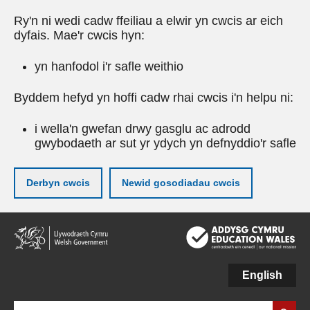
Ry'n ni wedi cadw ffeiliau a elwir yn cwcis ar eich
dyfais. Mae'r cwcis hyn:
yn hanfodol i'r safle weithio
Byddem hefyd yn hoffi cadw rhai cwcis i'n helpu ni:
i wella'n gwefan drwy gasglu ac adrodd
gwybodaeth ar sut yr ydych yn defnyddio'r safle
Derbyn cwcis
Newid gosodiadau cwcis
Neidio
i'r
prif
gynnwy
English