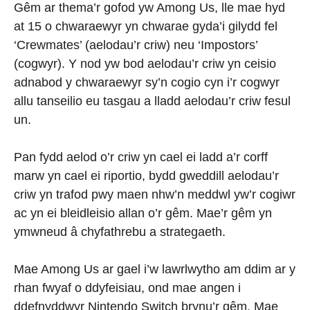
Gêm ar thema’r gofod yw Among Us, lle mae hyd
at 15 o chwaraewyr yn chwarae gyda’i gilydd fel
‘Crewmates’ (aelodau’r criw) neu ‘Impostors’
(cogwyr). Y nod yw bod aelodau’r criw yn ceisio
adnabod y chwaraewyr sy’n cogio cyn i’r cogwyr
allu tanseilio eu tasgau a lladd aelodau’r criw fesul
un.
Pan fydd aelod o’r criw yn cael ei ladd a’r corff
marw yn cael ei riportio, bydd gweddill aelodau’r
criw yn trafod pwy maen nhw’n meddwl yw’r cogiwr
ac yn ei bleidleisio allan o’r gêm. Mae’r gêm yn
ymwneud â chyfathrebu a strategaeth.
Mae Among Us ar gael i’w lawrlwytho am ddim ar y
rhan fwyaf o ddyfeisiau, ond mae angen i
ddefnyddwyr Nintendo Switch brynu’r gêm. Mae