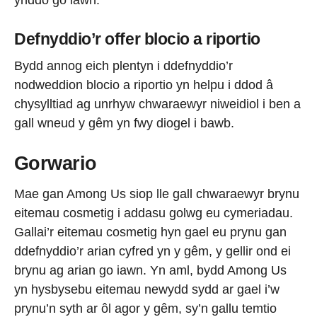
Defnyddio’r offer blocio a riportio
Bydd annog eich plentyn i ddefnyddio’r
nodweddion blocio a riportio yn helpu i ddod â
chysylltiad ag unrhyw chwaraewyr niweidiol i ben a
gall wneud y gêm yn fwy diogel i bawb.
Gorwario
Mae gan Among Us siop lle gall chwaraewyr brynu
eitemau cosmetig i addasu golwg eu cymeriadau.
Gallai’r eitemau cosmetig hyn gael eu prynu gan
ddefnyddio’r arian cyfred yn y gêm, y gellir ond ei
brynu ag arian go iawn. Yn aml, bydd Among Us
yn hysbysebu eitemau newydd sydd ar gael i’w
prynu’n syth ar ôl agor y gêm, sy’n gallu temtio