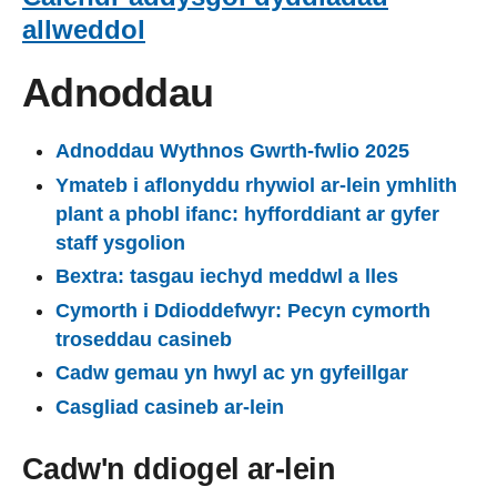
allweddol
Adnoddau
Adnoddau Wythnos Gwrth-fwlio 2025
Ymateb i aflonyddu rhywiol ar-lein ymhlith
plant a phobl ifanc: hyfforddiant ar gyfer
staff ysgolion
Bextra: tasgau iechyd meddwl a lles
Cymorth i Ddioddefwyr: Pecyn cymorth
troseddau casineb
Cadw gemau yn hwyl ac yn gyfeillgar
Casgliad casineb ar-lein
Cadw'n ddiogel ar-lein