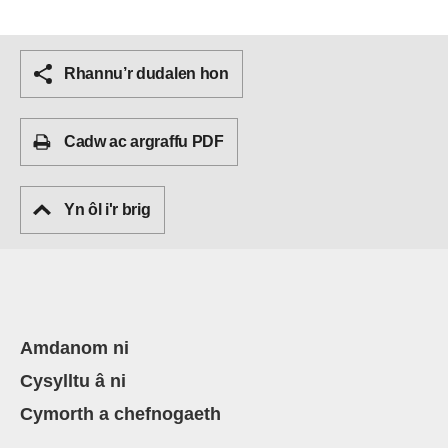
Rhannu’r dudalen hon
Cadw ac argraffu PDF
Yn ôl i'r brig
Amdanom ni
Cysylltu â ni
Cymorth a chefnogaeth