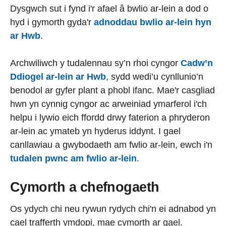
Dysgwch sut i fynd i'r afael â bwlio ar-lein a dod o
hyd i gymorth gyda'r
adnoddau bwlio ar-lein hyn
ar Hwb
.
Archwiliwch y tudalennau sy’n rhoi cyngor
Cadw’n
Ddiogel ar-lein ar Hwb
, sydd wedi’u cynllunio’n
benodol ar gyfer plant a phobl ifanc. Mae'r casgliad
hwn yn cynnig cyngor ac arweiniad ymarferol i'ch
helpu i lywio eich ffordd drwy faterion a phryderon
ar-lein ac ymateb yn hyderus iddynt. I gael
canllawiau a gwybodaeth am fwlio ar-lein, ewch i'n
tudalen pwnc am fwlio ar-lein
.
Cymorth a chefnogaeth
Os ydych chi neu rywun rydych chi'n ei adnabod yn
cael trafferth ymdopi, mae cymorth ar gael.