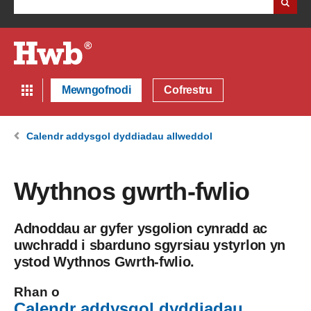
Mewngofnodi
Cofrestru
Calendr addysgol dyddiadau allweddol
Wythnos gwrth-fwlio
Adnoddau ar gyfer ysgolion cynradd ac
uwchradd i sbarduno sgyrsiau ystyrlon yn
ystod Wythnos Gwrth-fwlio.
Rhan o
Calendr addysgol dyddiadau