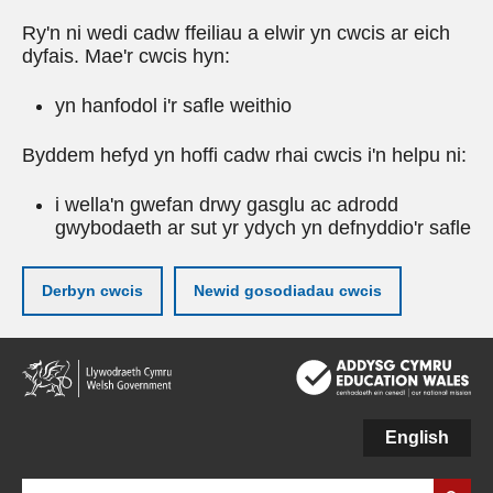
Ry'n ni wedi cadw ffeiliau a elwir yn cwcis ar eich
dyfais. Mae'r cwcis hyn:
yn hanfodol i'r safle weithio
Byddem hefyd yn hoffi cadw rhai cwcis i'n helpu ni:
i wella'n gwefan drwy gasglu ac adrodd
gwybodaeth ar sut yr ydych yn defnyddio'r safle
Derbyn cwcis
Newid gosodiadau cwcis
Neidio
i'r
prif
gynnwy
English