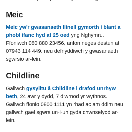
Meic
Meic yw'r gwasanaeth llinell gymorth i blant a
phobl ifanc hyd at 25 oed
yng Nghymru.
Ffoniwch 080 880 23456, anfon neges destun at
07943 114 449, neu defnyddiwch y gwasanaeth
sgwrsio ar-lein.
Childline
Gallwch
gysylltu â Childline i drafod unrhyw
beth
, 24 awr y dydd, 7 diwrnod yr wythnos.
Gallwch ffonio 0800 1111 yn rhad ac am ddim neu
gallwch gael sgwrs un-i-un gyda chwnselydd ar-
lein.