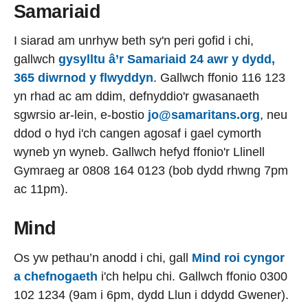
Samariaid
I siarad am unrhyw beth sy'n peri gofid i chi,
gallwch
gysylltu â’r Samariaid 24 awr y dydd,
365 diwrnod y flwyddyn
. Gallwch ffonio 116 123
yn rhad ac am ddim, defnyddio'r gwasanaeth
sgwrsio ar-lein, e-bostio
jo@samaritans.org
, neu
ddod o hyd i'ch cangen agosaf i gael cymorth
wyneb yn wyneb. Gallwch hefyd ffonio'r Llinell
Gymraeg ar 0808 164 0123 (bob dydd rhwng 7pm
ac 11pm).
Mind
Os yw pethau’n anodd i chi, gall
Mind roi cyngor
a chefnogaeth
i'ch helpu chi. Gallwch ffonio 0300
102 1234 (9am i 6pm, dydd Llun i ddydd Gwener).