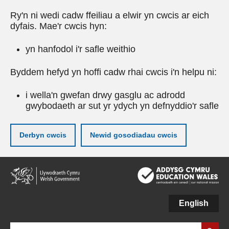
Ry'n ni wedi cadw ffeiliau a elwir yn cwcis ar eich
dyfais. Mae'r cwcis hyn:
yn hanfodol i'r safle weithio
Byddem hefyd yn hoffi cadw rhai cwcis i'n helpu ni:
i wella'n gwefan drwy gasglu ac adrodd
gwybodaeth ar sut yr ydych yn defnyddio'r safle
Derbyn cwcis
Newid gosodiadau cwcis
Neidio
i'r
prif
gynnwy
English