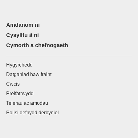
Amdanom ni
Cysylltu â ni
Cymorth a chefnogaeth
Hygyrchedd
Datganiad hawlfraint
Cwcis
Preifatrwydd
Telerau ac amodau
Polisi defnydd derbyniol