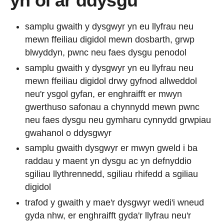
yn ôl ar ddysgu
samplu gwaith y dysgwyr yn eu llyfrau neu
mewn ffeiliau digidol mewn dosbarth, grwp
blwyddyn, pwnc neu faes dysgu penodol
samplu gwaith y dysgwyr yn eu llyfrau neu
mewn ffeiliau digidol drwy gyfnod allweddol
neu'r ysgol gyfan, er enghraifft er mwyn
gwerthuso safonau a chynnydd mewn pwnc
neu faes dysgu neu gymharu cynnydd grwpiau
gwahanol o ddysgwyr
samplu gwaith dysgwyr er mwyn gweld i ba
raddau y maent yn dysgu ac yn defnyddio
sgiliau llythrennedd, sgiliau rhifedd a sgiliau
digidol
trafod y gwaith y mae'r dysgwyr wedi'i wneud
gyda nhw, er enghraifft gyda'r llyfrau neu'r