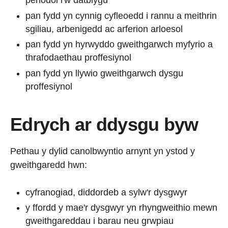
penodol i'w datblygu
pan fydd yn cynnig cyfleoedd i rannu a meithrin
sgiliau, arbenigedd ac arferion arloesol
pan fydd yn hyrwyddo gweithgarwch myfyrio a
thrafodaethau proffesiynol
pan fydd yn llywio gweithgarwch dysgu
proffesiynol
Edrych ar ddysgu byw
Pethau y dylid canolbwyntio arnynt yn ystod y
gweithgaredd hwn:
cyfranogiad, diddordeb a sylw'r dysgwyr
y ffordd y mae'r dysgwyr yn rhyngweithio mewn
gweithgareddau i barau neu grwpiau