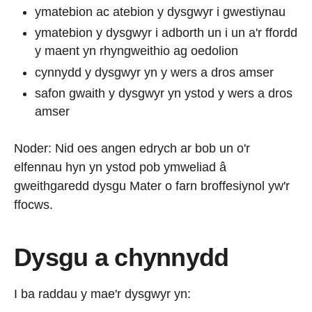
ymatebion ac atebion y dysgwyr i gwestiynau
ymatebion y dysgwyr i adborth un i un a'r ffordd
y maent yn rhyngweithio ag oedolion
cynnydd y dysgwyr yn y wers a dros amser
safon gwaith y dysgwyr yn ystod y wers a dros
amser
Noder: Nid oes angen edrych ar bob un o'r
elfennau hyn yn ystod pob ymweliad â
gweithgaredd dysgu Mater o farn broffesiynol yw'r
ffocws.
Dysgu a chynnydd
I ba raddau y mae'r dysgwyr yn: