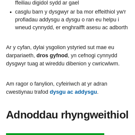
ffeiliau digidol sydd ar gael
casglu barn y dysgwyr ar ba mor effeithiol yw'r
profiadau addysgu a dysgu o ran eu helpu i
wneud cynnydd, er enghraifft asesu ac adborth
Ar y cyfan, dylai ysgolion ystyried sut mae eu
darpariaeth,
dros gyfnod
, yn cefnogi cynnydd
dysgwyr tuag at wireddu dibenion y cwricwlwm.
Am ragor o fanylion, cyfeiriwch at yr adran
cwestiynau trafod
dysgu ac addysgu
.
Adnoddau rhyngweithiol