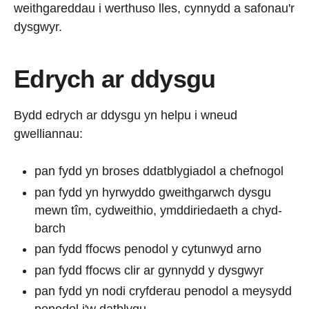
weithgareddau i werthuso lles, cynnydd a safonau'r
dysgwyr.
Edrych ar ddysgu
Bydd edrych ar ddysgu yn helpu i wneud
gwelliannau:
pan fydd yn broses ddatblygiadol a chefnogol
pan fydd yn hyrwyddo gweithgarwch dysgu
mewn tîm, cydweithio, ymddiriedaeth a chyd-
barch
pan fydd ffocws penodol y cytunwyd arno
pan fydd ffocws clir ar gynnydd y dysgwyr
pan fydd yn nodi cryfderau penodol a meysydd