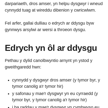
darpariaeth, dros amser, yn helpu dysgwyr i wneud
cynnydd tuag at wireddu dibenion y cwricwlwm.
Fel arfer, gallai dulliau o edrych ar ddysgu byw
gynnwys arsylwi ar wersi a throeon dysgu.
Edrych yn ôl ar ddysgu
Pethau y dylid canolbwyntio arnynt yn ystod y
gweithgaredd hwn:
cynnydd y dysgwyr dros amser (y tymor byr, y
tymor canolig a'r tymor hir)
y safonau y mae'r dysgwyr yn eu cyrraedd (y
tymor byr, y tymor canolig a'r tymor hir)
i ba raddau y mae'r dysgwyr yn cymhwyso eu