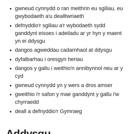
gwneud cynnydd o ran meithrin eu sgiliau, eu
gwybodaeth a'u dealltwriaeth
defnyddio'r sgiliau a'r wybodaeth sydd
ganddynt eisoes i adeiladu ar yr hyn y maent
yn ei ddysgu
dangos agweddau cadarnhaol at ddysgu
dyfalbarhau i oresgyn heriau
dangos y gallu i weithio'n annibynnol neu ar y
cyd
gwneud cynnydd yn y wers a dros amser
gweithio i'r safon y mae ganddynt y gallu i'w
chyrraedd
deall a defnyddio'r Gymraeg
Addysgu