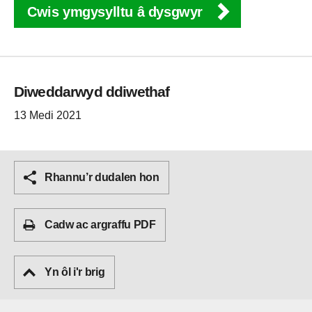
Cwis ymgysylltu â dysgwyr
Diweddarwyd ddiwethaf
13 Medi 2021
Rhannu’r dudalen hon
Cadw ac argraffu PDF
Yn ôl i'r brig