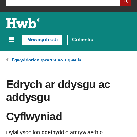
Mewngofnodi
Cofrestru
Egwyddorion gwerthuso a gwella
Edrych ar ddysgu ac
addysgu
Cyflwyniad
Dylai ysgolion ddefnyddio amrywiaeth o