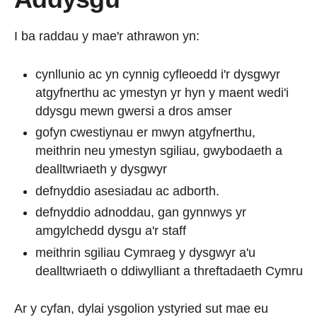
I ba raddau y mae'r athrawon yn:
cynllunio ac yn cynnig cyfleoedd i'r dysgwyr
atgyfnerthu ac ymestyn yr hyn y maent wedi'i
ddysgu mewn gwersi a dros amser
gofyn cwestiynau er mwyn atgyfnerthu,
meithrin neu ymestyn sgiliau, gwybodaeth a
dealltwriaeth y dysgwyr
defnyddio asesiadau ac adborth.
defnyddio adnoddau, gan gynnwys yr
amgylchedd dysgu a'r staff
meithrin sgiliau Cymraeg y dysgwyr a'u
dealltwriaeth o ddiwylliant a threftadaeth Cymru
Ar y cyfan, dylai ysgolion ystyried sut mae eu